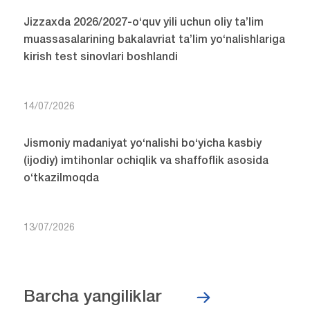
Jizzaxda 2026/2027-o‘quv yili uchun oliy ta’lim
muassasalarining bakalavriat ta’lim yo‘nalishlariga
kirish test sinovlari boshlandi
14/07/2026
Jismoniy madaniyat yo‘nalishi bo‘yicha kasbiy
(ijodiy) imtihonlar ochiqlik va shaffoflik asosida
o‘tkazilmoqda
13/07/2026
Barcha yangiliklar