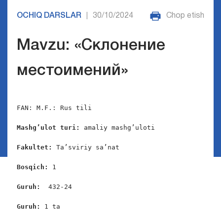
OCHIQ DARSLAR
30/10/2024
Chop etish
|
Mavzu: «Склонение
местоимений»
FAN: M.F.: Rus tili

Mashg’ulot turi:
 amaliy mashg’uloti

Fakultet:
 Ta’sviriy sa’nat

Bosqich: 
1

Guruh:  
432-24

Guruh: 
1 ta
