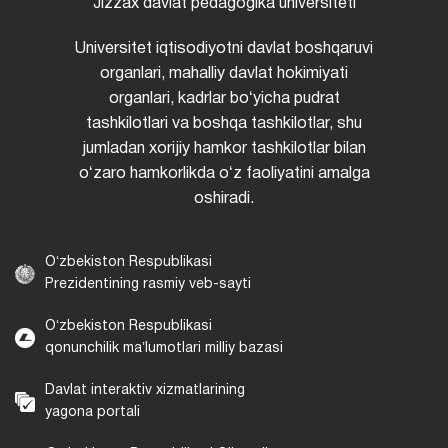
Jizzax davlat pedagogika universiteti
Universitet iqtisodiyotni davlat boshqaruvi
organlari, mahalliy davlat hokimiyati
organlari, kadrlar boʻyicha pudrat
tashkilotlari va boshqa tashkilotlar, shu
jumladan xorijiy hamkor tashkilotlar bilan
oʻzaro hamkorlikda oʻz faoliyatini amalga
oshiradi.
Oʻzbekiston Respublikasi
Prezidentining rasmiy veb-sayti
Oʻzbekiston Respublikasi
qonunchilik maʼlumotlari milliy bazasi
Davlat interaktiv xizmatlarining
yagona portali