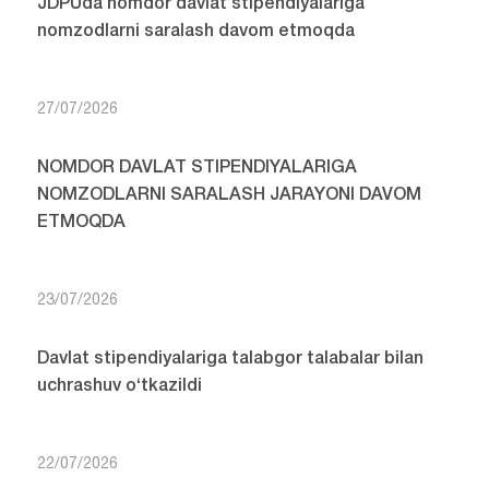
JDPUda nomdor davlat stipendiyalariga
nomzodlarni saralash davom etmoqda
27/07/2026
NOMDOR DAVLAT STIPENDIYALARIGA
NOMZODLARNI SARALASH JARAYONI DAVOM
ETMOQDA
23/07/2026
Davlat stipendiyalariga talabgor talabalar bilan
uchrashuv o‘tkazildi
22/07/2026