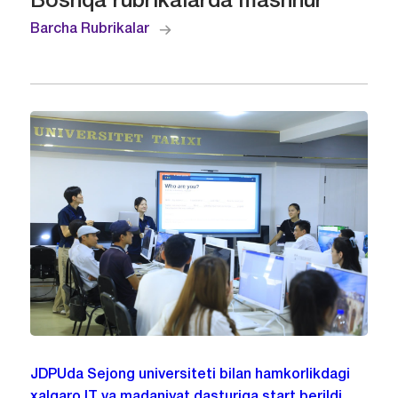
Boshqa rubrikalarda mashhur
Barcha Rubrikalar
JDPUda Sejong universiteti bilan hamkorlikdagi
xalqaro IT va madaniyat dasturiga start berildi