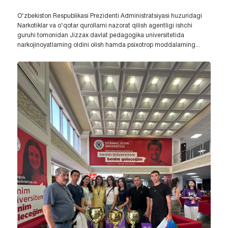
O‘zbekiston Respublikasi Prezidenti Administratsiyasi huzuridagi
Narkotiklar va o‘qotar qurollarni nazorat qilish agentligi ishchi
guruhi tomonidan Jizzax davlat pedagogika universitetida
narkojinoyatlarning oldini olish hamda psixotrop moddalarning...