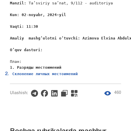
Manzil:
 Ta’sviriy sa’nat, 9/112 - auditoriya

Kun: 02
-
noyabr, 2024-yil
Vaqti: 11:30
Amaliy  mashgʻulotni oʻtuvchi: Azimova Elvina Abdul
O
’
quv
dasturi
:
План:
1. Разряды местоимений
 Склонение личных местоимений
460
Ulashish: