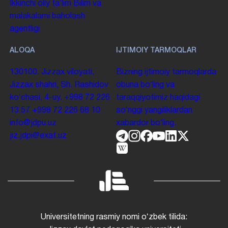
Ikkinchi oliy taʼlim
Bilim va
malakalarni baholash
agentligi
ALOQA
IJTIMOIY TARMOQLAR
130100. Jizzax viloyati,
Bizning ijtimoiy tarmoqlarda
Jizzax shahri, Sh. Rashidov
obuna boʻling va
koʻchasi, 4-uy.
+998 72 226
taraqqiyotimiz haqidagi
13 57
+998 72 226 68 10
soʻnggi yangiliklardan
info@jdpu.uz
xabardor boʻling.
jiz.jdpi@exat.uz
Universitetning rasmiy nomi oʻzbek tilida: