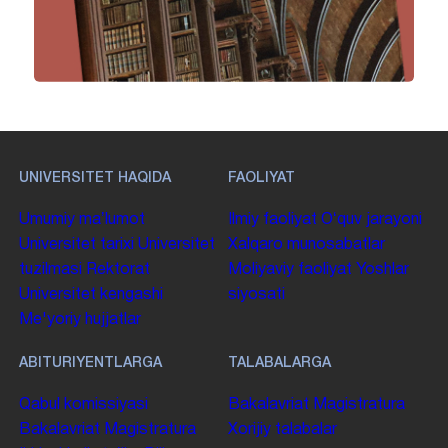
UNIVERSITET HAQIDA
FAOLIYAT
Umumiy maʼlumot
Ilmiy faoliyat
Oʻquv jarayoni
Universitet tarixi
Universitet
Xalqaro munosabatlar
tuzilmasi
Rektorat
Moliyaviy faoliyat
Yoshlar
Universitet kengashi
siyosati
Me'yoriy hujjatlar
ABITURIYENTLARGA
TALABALARGA
Qabul komissiyasi
Bakalavriat
Magistratura
Bakalavriat
Magistratura
Xorijiy talabalar