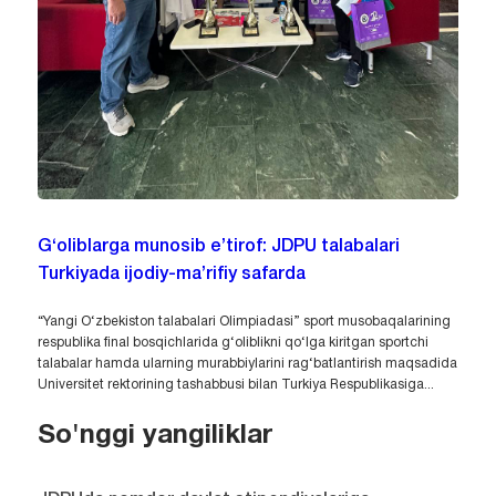
G‘oliblarga munosib e’tirof: JDPU talabalari
Turkiyada ijodiy-ma’rifiy safarda
“Yangi O‘zbekiston talabalari Olimpiadasi” sport musobaqalarining
respublika final bosqichlarida g‘oliblikni qo‘lga kiritgan sportchi
talabalar hamda ularning murabbiylarini rag‘batlantirish maqsadida
Universitet rektorining tashabbusi bilan Turkiya Respublikasiga...
So'nggi yangiliklar