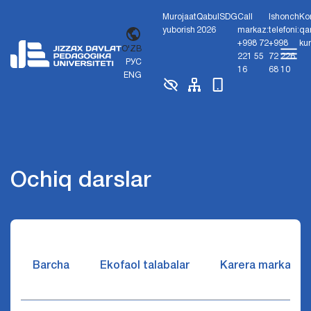
Murojaat
Qabul
SDG
Call
Ishonch
Ko
yuborish
2026
markaz:
telefoni:
qa
+998 72
+998
ku
O'ZB
221 55
72 226
РУС
16
68 10
ENG
Ochiq darslar
Barcha
Ekofaol talabalar
Karera markazi