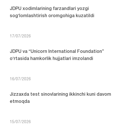
JDPU xodimlarining farzandlari yozgi
sog‘lomlashtirish oromgohiga kuzatildi
17/07/2026
JDPU va “Unicorn International Foundation”
o‘rtasida hamkorlik hujjatlari imzolandi
16/07/2026
Jizzaxda test sinovlarining ikkinchi kuni davom
etmoqda
15/07/2026