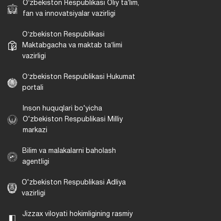
Oʻzbekiston Respublikasi Oliy taʼlim,
fan va innovatsiyalar vazirligi
Oʻzbekiston Respublikasi
Maktabgacha va maktab taʼlimi
vazirligi
Oʻzbekiston Respublikasi Hukumat
portali
Inson huquqlari bo‘yicha
O‘zbekiston Respublikasi Milliy
markazi
Bilim va malakalarni baholash
agentligi
O‘zbekiston Respublikasi Adliya
vazirligi
Jizzax viloyati hokimligining rasmiy