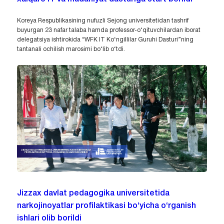
Koreya Respublikasining nufuzli Sejong universitetidan tashrif
buyurgan 23 nafar talaba hamda professor-o‘qituvchilardan iborat
delegatsiya ishtirokida “WFK IT Ko‘ngillilar Guruhi Dasturi”ning
tantanali ochilish marosimi bo‘lib o‘tdi.
Jizzax davlat pedagogika universitetida
narkojinoyatlar profilaktikasi bo‘yicha o‘rganish
ishlari olib borildi