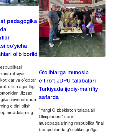
lat pedagogika
ida
tlar
asi bo‘yicha
hlari olib borildi
espublikasi
G‘oliblarga munosib
inistratsiyasi
kotiklar va o‘qotar
e’tirof: JDPU talabalari
rat qilish agentligi
Turkiyada ijodiy-ma’rifiy
 tomonidan Jizzax
safarda
gika universitetida
ning oldini olish
“Yangi O‘zbekiston talabalari
op moddalarning...
Olimpiadasi” sport
musobaqalarining respublika final
bosqichlarida g‘oliblikni qo‘lga