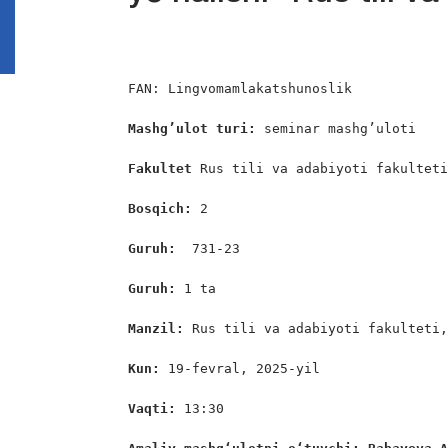
FAN: Lingvomamlakatshunoslik

Mashg’ulot turi:
 seminar mashg’uloti

Fakultet 
Rus tili va adabiyoti fakulteti
Bosqich: 
2

Guruh:  
731-23

Guruh: 
1 ta

Manzil: 
Rus tili va adabiyoti fakulteti,
Kun: 
19-fevral, 2025-yil

Vaqti: 
13:30
