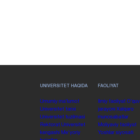
UNIVERSITET HAQIDA
FAOLIYAT
Umumiy maʼlumot
Ilmiy faoliyat
Oʻquv
Universitet tarixi
jarayoni
Xalqaro
Universitet tuzilmasi
munosabatlar
Rektorat
Universitet
Moliyaviy faoliyat
kengashi
Me'yoriy
Yoshlar siyosati