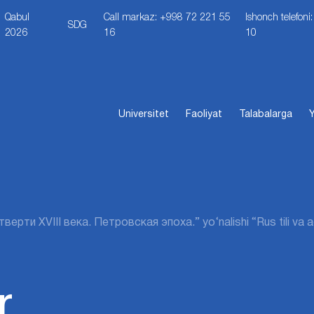
Qabul
Call markaz: +998 72 221 55
Ishonch telefon
SDG
2026
16
10
Universitet
Faoliyat
Talabalarga
Y
ерти XVIII века. Петровская эпоха.” yo‘nalishi “Rus tili va a
r