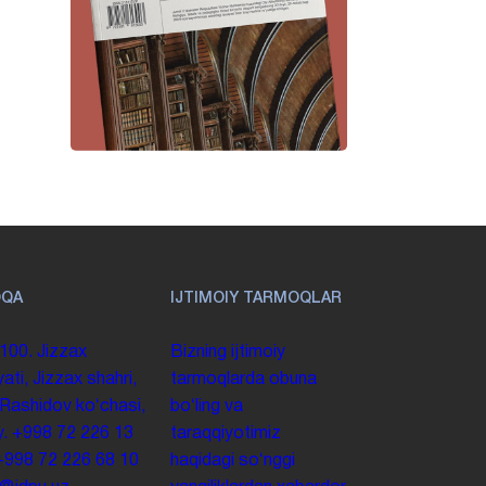
OQA
IJTIMOIY TARMOQLAR
100. Jizzax
Bizning ijtimoiy
yati, Jizzax shahri,
tarmoqlarda obuna
 Rashidov koʻchasi,
boʻling va
y.
+998 72 226 13
taraqqiyotimiz
+998 72 226 68 10
haqidagi soʻnggi