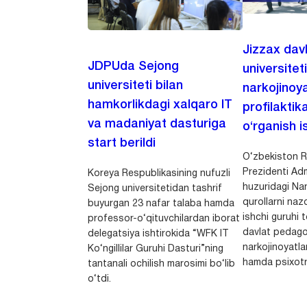
Jizzax dav
JDPUda Sejong
universitet
universiteti bilan
narkojinoya
hamkorlikdagi xalqaro IT
profilaktik
va madaniyat dasturiga
o‘rganish is
start berildi
O‘zbekiston R
Prezidenti Adm
Koreya Respublikasining nufuzli
huzuridagi Nar
Sejong universitetidan tashrif
qurollarni nazo
buyurgan 23 nafar talaba hamda
ishchi guruhi
professor-o‘qituvchilardan iborat
davlat pedago
delegatsiya ishtirokida “WFK IT
narkojinoyatlar
Ko‘ngillilar Guruhi Dasturi”ning
hamda psixotr
tantanali ochilish marosimi bo‘lib
o‘tdi.