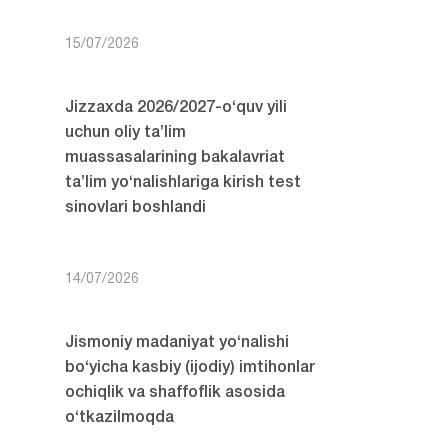
15/07/2026
Jizzaxda 2026/2027-o‘quv yili
uchun oliy ta’lim
muassasalarining bakalavriat
ta’lim yo‘nalishlariga kirish test
sinovlari boshlandi
14/07/2026
Jismoniy madaniyat yo‘nalishi
bo‘yicha kasbiy (ijodiy) imtihonlar
ochiqlik va shaffoflik asosida
o‘tkazilmoqda