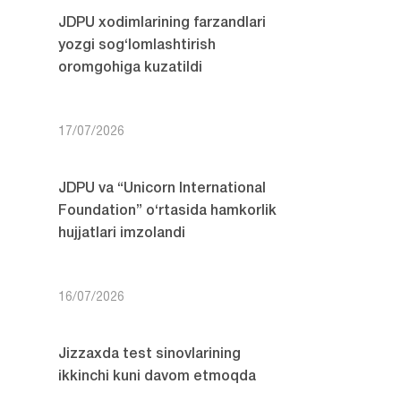
JDPU xodimlarining farzandlari
yozgi sog‘lomlashtirish
oromgohiga kuzatildi
17/07/2026
JDPU va “Unicorn International
Foundation” o‘rtasida hamkorlik
hujjatlari imzolandi
16/07/2026
Jizzaxda test sinovlarining
ikkinchi kuni davom etmoqda