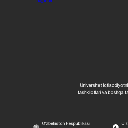
hujjatlar
Universitet iqtisodiyotn
tashkilotlari va boshqa ta
Oʻzbekiston Respublikasi
Oʻz