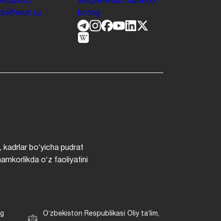
o@jdpu.uz
yangiliklardan xabardor
.jdpi@exat.uz
boʻling.
, kadrlar boʻyicha pudrat
hamkorlikda oʻz faoliyatini
ng
Oʻzbekiston Respublikasi Oliy taʼlim,