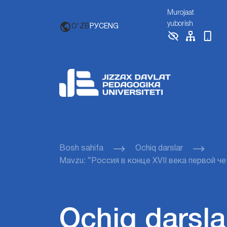
Murojaat
yuborish
O'ZB
РУС
ENG
Bosh sahifa
Ochiq darslar
Mavzu: “Россия в конце XVII века первой четв
Ochiq darsla