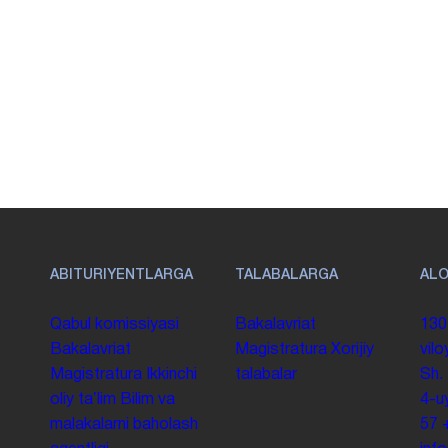
ABITURIYENTLARGA
TALABALARGA
AL
Qabul komissiyasi
Bakalavriat
130
Bakalavriat
Magistratura
Xorijiy
vilo
Magistratura
Ikkinchi
talabalar
Sh.
oliy taʼlim
Bilim va
4-u
malakalarni baholash
57