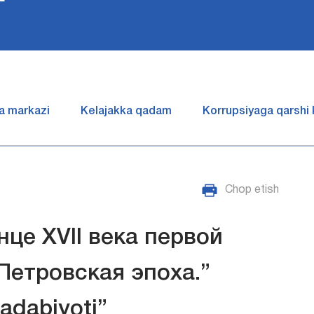
a markazi
Kelajakka qadam
Korrupsiyaga qarshi
Chop etish
нце XVII века первой
 Петровская эпоха.”
a adabiyoti”