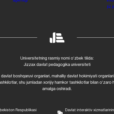
agentligi
inf
jiz
Universitetning rasmiy nomi oʻzbek tilida:
Jizzax davlat pedagogika universiteti
i davlat boshqaruvi organlari, mahalliy davlat hokimiyati organlari
shkilotlar, shu jumladan xorijiy hamkor tashkilotlar bilan oʻzaro 
amalga oshiradi.
bekiston Respublikasi
Davlat interaktiv xizmatlarini