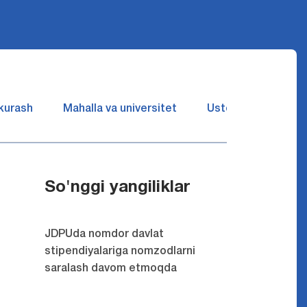
 kurash
Mahalla va universitet
Ustozlar suhbatin 
So'nggi yangiliklar
JDPUda nomdor davlat
stipendiyalariga nomzodlarni
saralash davom etmoqda