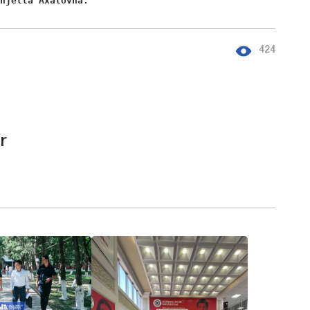
Anjella Axatovna. 
424
r