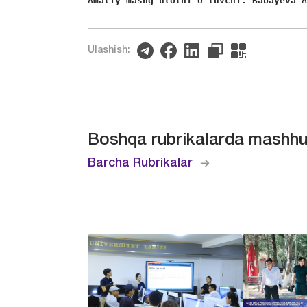
Amaliy mashgʻulotni oʻtuvchi: Babayeva 
Ulashish:
Boshqa rubrikalarda mashhu
Barcha Rubrikalar