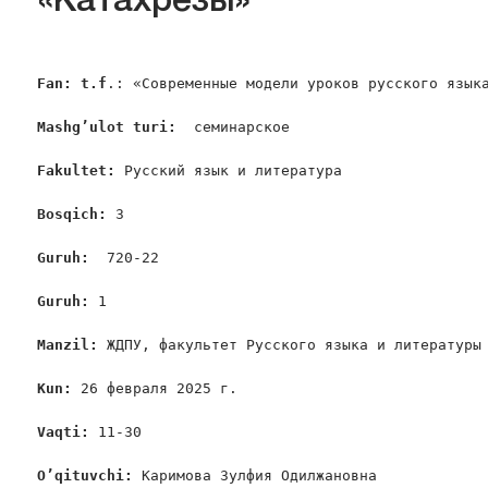
«Катахрезы»
Fan
: 
t
.
f
.: «Современные модели уроков русского языка
Mashg
’
ulot
turi
:
  семинарское

Fakultet
:
 Русский язык и литература

Bosqich
: 
3

Guruh
:  
720-22

Guruh
: 
1

Manzil
: 
ЖДПУ, факультет Русского языка и литературы 
Kun
: 
26 февраля 2025 г.

Vaqti
: 
11-30

O
’
qituvchi
: 
Каримова Зулфия Одилжановна
