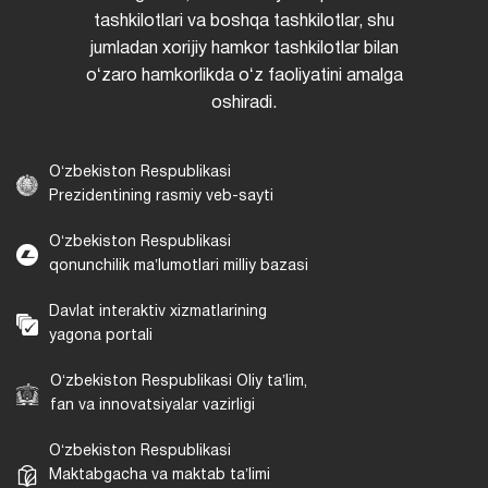
tashkilotlari va boshqa tashkilotlar, shu
jumladan xorijiy hamkor tashkilotlar bilan
oʻzaro hamkorlikda oʻz faoliyatini amalga
oshiradi.
Oʻzbekiston Respublikasi
Prezidentining rasmiy veb-sayti
Oʻzbekiston Respublikasi
qonunchilik maʼlumotlari milliy bazasi
Davlat interaktiv xizmatlarining
yagona portali
Oʻzbekiston Respublikasi Oliy taʼlim,
fan va innovatsiyalar vazirligi
Oʻzbekiston Respublikasi
Maktabgacha va maktab taʼlimi