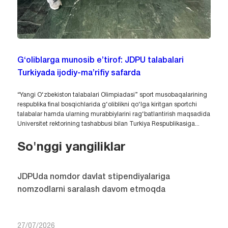
G‘oliblarga munosib e’tirof: JDPU talabalari
Turkiyada ijodiy-ma’rifiy safarda
“Yangi O‘zbekiston talabalari Olimpiadasi” sport musobaqalarining
respublika final bosqichlarida g‘oliblikni qo‘lga kiritgan sportchi
talabalar hamda ularning murabbiylarini rag‘batlantirish maqsadida
Universitet rektorining tashabbusi bilan Turkiya Respublikasiga...
So'nggi yangiliklar
JDPUda nomdor davlat stipendiyalariga
nomzodlarni saralash davom etmoqda
27/07/2026