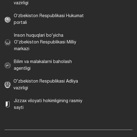
vazirligi
Oʻzbekiston Respublikasi Hukumat
portali
Inson huquqlari bo‘yicha
O‘zbekiston Respublikasi Milliy
markazi
Bilim va malakalarni baholash
agentligi
O‘zbekiston Respublikasi Adliya
vazirligi
Jizzax viloyati hokimligining rasmiy
sayti