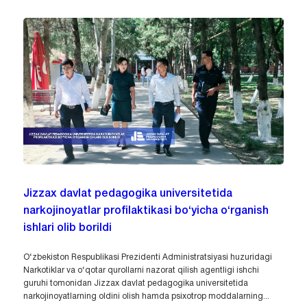
Jizzax davlat pedagogika universitetida
narkojinoyatlar profilaktikasi bo‘yicha o‘rganish
ishlari olib borildi
O‘zbekiston Respublikasi Prezidenti Administratsiyasi huzuridagi
Narkotiklar va o‘qotar qurollarni nazorat qilish agentligi ishchi
guruhi tomonidan Jizzax davlat pedagogika universitetida
narkojinoyatlarning oldini olish hamda psixotrop moddalarning...