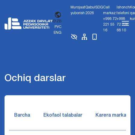
Murojaat
Qabul
SDG
Call
Ishonch
Ko
yuborish
2026
markaz:
telefoni:
qa
+998 72
+998
ku
O'ZB
221 55
72 226
РУС
16
68 10
ENG
Ochiq darslar
Barcha
Ekofaol talabalar
Karera markazi