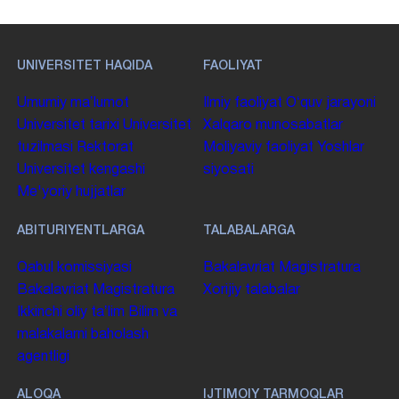
UNIVERSITET HAQIDA
FAOLIYAT
Umumiy maʼlumot
Ilmiy faoliyat
Oʻquv jarayoni
Universitet tarixi
Universitet
Xalqaro munosabatlar
tuzilmasi
Rektorat
Moliyaviy faoliyat
Yoshlar
Universitet kengashi
siyosati
Me'yoriy hujjatlar
ABITURIYENTLARGA
TALABALARGA
Qabul komissiyasi
Bakalavriat
Magistratura
Bakalavriat
Magistratura
Xorijiy talabalar
Ikkinchi oliy taʼlim
Bilim va
malakalarni baholash
agentligi
ALOQA
IJTIMOIY TARMOQLAR