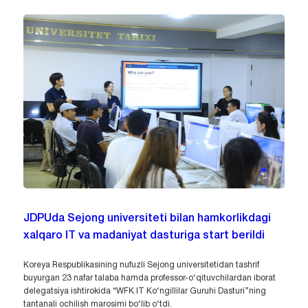
JDPUda Sejong universiteti bilan hamkorlikdagi
xalqaro IT va madaniyat dasturiga start berildi
Koreya Respublikasining nufuzli Sejong universitetidan tashrif
buyurgan 23 nafar talaba hamda professor-o‘qituvchilardan iborat
delegatsiya ishtirokida “WFK IT Ko‘ngillilar Guruhi Dasturi”ning
tantanali ochilish marosimi bo‘lib o‘tdi.