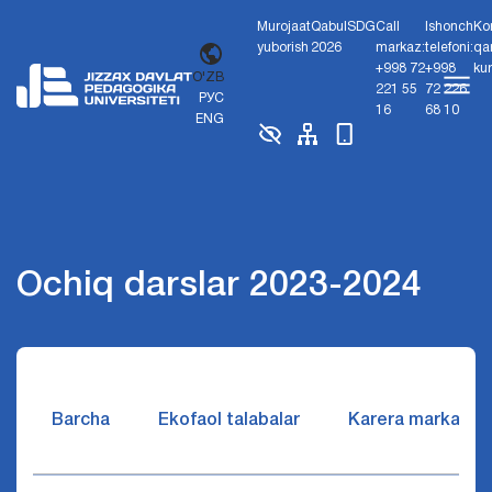
Murojaat
Qabul
SDG
Call
Ishonch
Ko
yuborish
2026
markaz:
telefoni:
qa
+998 72
+998
ku
O'ZB
221 55
72 226
РУС
16
68 10
ENG
Ochiq darslar 2023-2024
Barcha
Ekofaol talabalar
Karera markazi