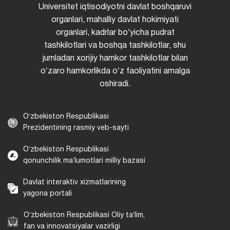
Universitet iqtisodiyotni davlat boshqaruvi
organlari, mahalliy davlat hokimiyati
organlari, kadrlar boʻyicha pudrat
tashkilotlari va boshqa tashkilotlar, shu
jumladan xorijiy hamkor tashkilotlar bilan
oʻzaro hamkorlikda oʻz faoliyatini amalga
oshiradi.
Oʻzbekiston Respublikasi
Prezidentining rasmiy veb-sayti
Oʻzbekiston Respublikasi
qonunchilik maʼlumotlari milliy bazasi
Davlat interaktiv xizmatlarining
yagona portali
Oʻzbekiston Respublikasi Oliy taʼlim,
fan va innovatsiyalar vazirligi