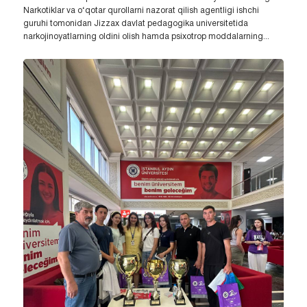
Narkotiklar va o‘qotar qurollarni nazorat qilish agentligi ishchi
guruhi tomonidan Jizzax davlat pedagogika universitetida
narkojinoyatlarning oldini olish hamda psixotrop moddalarning...