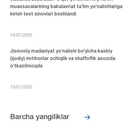
muassasalarining bakalavriat ta’lim yo‘nalishlariga
kirish test sinovlari boshlandi
14/07/2026
Jismoniy madaniyat yo‘nalishi bo‘yicha kasbiy
(ijodiy) imtihonlar ochiqlik va shaffoflik asosida
o‘tkazilmoqda
13/07/2026
Barcha yangiliklar