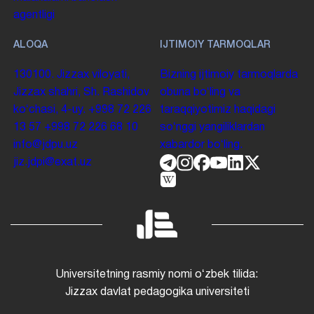
agentligi
ALOQA
IJTIMOIY TARMOQLAR
130100. Jizzax viloyati,
Bizning ijtimoiy tarmoqlarda
Jizzax shahri, Sh. Rashidov
obuna boʻling va
koʻchasi, 4-uy.
+998 72 226
taraqqiyotimiz haqidagi
13 57
+998 72 226 68 10
soʻnggi yangiliklardan
info@jdpu.uz
xabardor boʻling.
jiz.jdpi@exat.uz
Universitetning rasmiy nomi oʻzbek tilida:
Jizzax davlat pedagogika universiteti