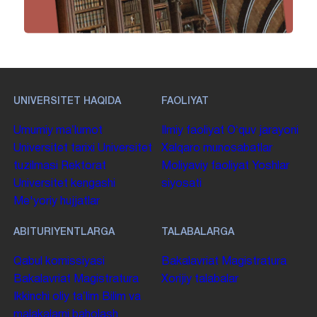
UNIVERSITET HAQIDA
FAOLIYAT
Umumiy maʼlumot
Ilmiy faoliyat
Oʻquv jarayoni
Universitet tarixi
Universitet
Xalqaro munosabatlar
tuzilmasi
Rektorat
Moliyaviy faoliyat
Yoshlar
Universitet kengashi
siyosati
Me'yoriy hujjatlar
ABITURIYENTLARGA
TALABALARGA
Qabul komissiyasi
Bakalavriat
Magistratura
Bakalavriat
Magistratura
Xorijiy talabalar
Ikkinchi oliy taʼlim
Bilim va
malakalarni baholash