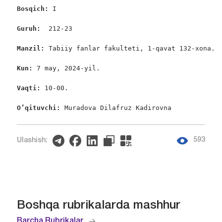
Bosqich: 
I

Guruh:  
212-23

Manzil: 
Tabiiy fanlar fakulteti, 1-qavat 132-xona.

Kun: 
7 may, 2024-yil.

Vaqti: 
10-00.

O’qituvchi: 
Muradova Dilafruz Kadirovna
593
Ulashish:
Boshqa rubrikalarda mashhur
Barcha Rubrikalar