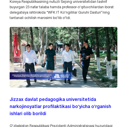
Koreya Respublikasining nufuzli Sejong universitetidan tashrif
buyurgan 23 nafar talaba hamda professor-o‘qituvchilardan iborat
delegatsiya ishtirokida “WFK IT Ko‘ngillilar Guruhi Dasturi”ning
tantanali ochilish marosimi bo‘lib o‘tdi.
Jizzax davlat pedagogika universitetida
narkojinoyatlar profilaktikasi bo‘yicha o‘rganish
ishlari olib borildi
O‘zbekiston Respublikasi Prezidenti Administratsiyasi huzuridagi