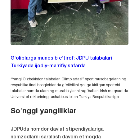
G‘oliblarga munosib e’tirof: JDPU talabalari
Turkiyada ijodiy-ma’rifiy safarda
“Yangi O‘zbekiston talabalari Olimpiadasi” sport musobaqalarining
respublika final bosqichlarida g‘oliblikni qo‘lga kiritgan sportchi
talabalar hamda ularning murabbiylarini rag‘batlantirish maqsadida
Universitet rektorining tashabbusi bilan Turkiya Respublikasiga...
So'nggi yangiliklar
JDPUda nomdor davlat stipendiyalariga
nomzodlarni saralash davom etmoqda