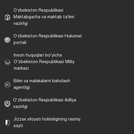
Oʻzbekiston Respublikasi
Maktabgacha va maktab taʼlimi
vazirligi
Oʻzbekiston Respublikasi Hukumat
portali
Inson huquqlari bo‘yicha
O‘zbekiston Respublikasi Milliy
markazi
Bilim va malakalarni baholash
agentligi
O‘zbekiston Respublikasi Adliya
vazirligi
Jizzax viloyati hokimligining rasmiy
sayti