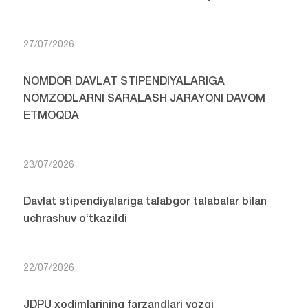
27/07/2026
NOMDOR DAVLAT STIPENDIYALARIGA
NOMZODLARNI SARALASH JARAYONI DAVOM
ETMOQDA
23/07/2026
Davlat stipendiyalariga talabgor talabalar bilan
uchrashuv o‘tkazildi
22/07/2026
JDPU xodimlarining farzandlari yozgi