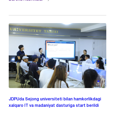
JDPUda Sejong universiteti bilan hamkorlikdagi
xalqaro IT va madaniyat dasturiga start berildi