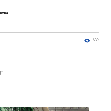
rovna
639
r