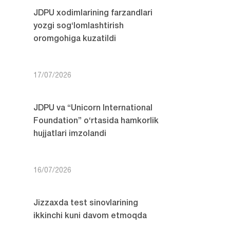
JDPU xodimlarining farzandlari
yozgi sog‘lomlashtirish
oromgohiga kuzatildi
17/07/2026
JDPU va “Unicorn International
Foundation” o‘rtasida hamkorlik
hujjatlari imzolandi
16/07/2026
Jizzaxda test sinovlarining
ikkinchi kuni davom etmoqda