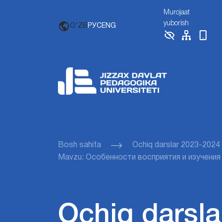
Murojaat
yuborish
O'ZB
РУС
ENG
Bosh sahifa
Ochiq darslar 2023-2024
Mavzu: Особенности восприятия и изучения 
Ochiq darsla