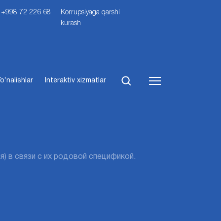
i: +998 72 226 68
Korrupsiyaga qarshi
kurash
o‘nalishlar
Interaktiv xizmatlar
я) в связи с их родовой спецификой.