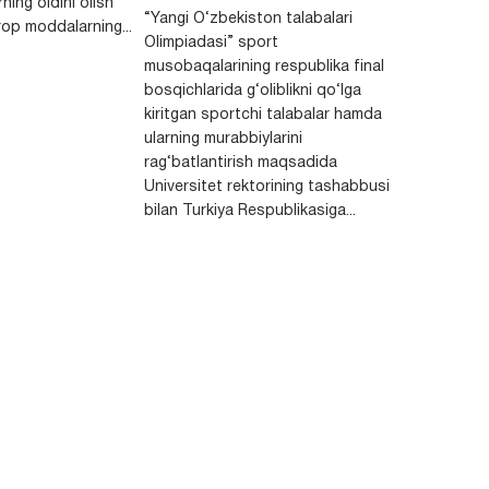
ning oldini olish
“Yangi O‘zbekiston talabalari
op moddalarning...
Olimpiadasi” sport
musobaqalarining respublika final
bosqichlarida g‘oliblikni qo‘lga
kiritgan sportchi talabalar hamda
ularning murabbiylarini
rag‘batlantirish maqsadida
Universitet rektorining tashabbusi
bilan Turkiya Respublikasiga...