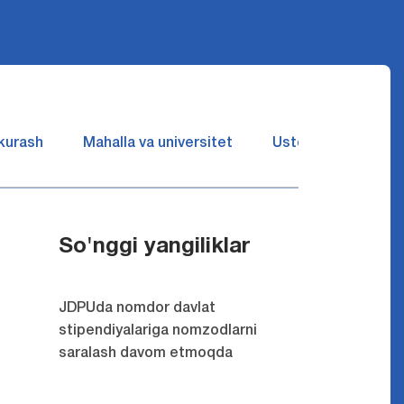
 kurash
Mahalla va universitet
Ustozlar suhbatin 
So'nggi yangiliklar
JDPUda nomdor davlat
stipendiyalariga nomzodlarni
saralash davom etmoqda