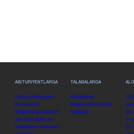
ABITURIYENTLARGA
TALABALARGA
AL
Qabul komissiyasi
Bakalavriat
130
Bakalavriat
Magistratura
Xorijiy
vilo
Magistratura
Ikkinchi
talabalar
Sh.
oliy taʼlim
Bilim va
4-u
malakalarni baholash
57