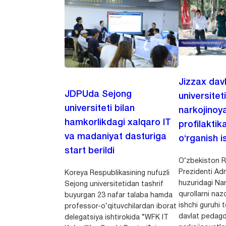
Jizzax dav
JDPUda Sejong
universitet
universiteti bilan
narkojinoya
hamkorlikdagi xalqaro IT
profilaktik
va madaniyat dasturiga
o‘rganish is
start berildi
O‘zbekiston R
Prezidenti Adm
Koreya Respublikasining nufuzli
huzuridagi Nar
Sejong universitetidan tashrif
qurollarni nazo
buyurgan 23 nafar talaba hamda
ishchi guruhi
professor-o‘qituvchilardan iborat
davlat pedago
delegatsiya ishtirokida “WFK IT