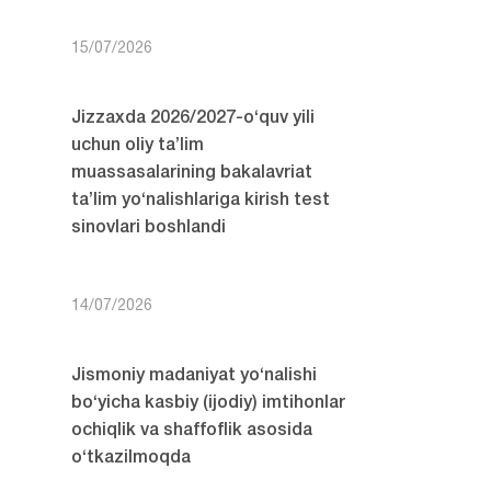
15/07/2026
Jizzaxda 2026/2027-o‘quv yili
uchun oliy ta’lim
muassasalarining bakalavriat
ta’lim yo‘nalishlariga kirish test
sinovlari boshlandi
14/07/2026
Jismoniy madaniyat yo‘nalishi
bo‘yicha kasbiy (ijodiy) imtihonlar
ochiqlik va shaffoflik asosida
o‘tkazilmoqda