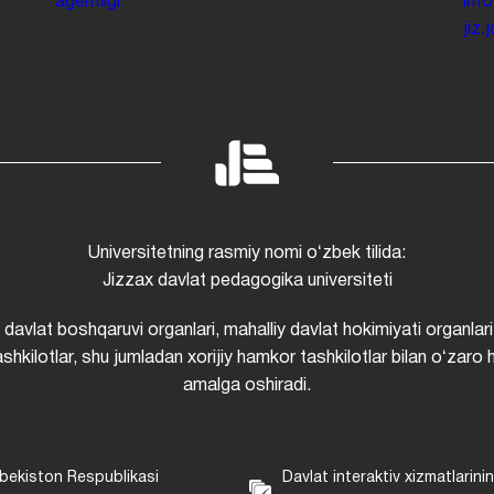
agentligi
inf
jiz
Universitetning rasmiy nomi oʻzbek tilida:
Jizzax davlat pedagogika universiteti
i davlat boshqaruvi organlari, mahalliy davlat hokimiyati organlari
shkilotlar, shu jumladan xorijiy hamkor tashkilotlar bilan oʻzaro 
amalga oshiradi.
bekiston Respublikasi
Davlat interaktiv xizmatlarini