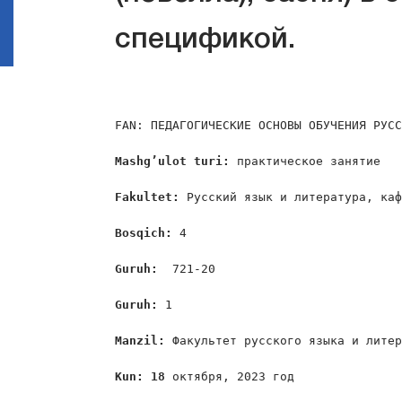
спецификой.
FAN: ПЕДАГОГИЧЕСКИЕ ОСНОВЫ ОБУЧЕНИЯ РУСС
Mashg
’
ulot
turi
:
 практическое занятие

Fakultet
:
 Русский язык и литература, каф
Bosqich: 
4

Guruh:  
721-20

Guruh: 
1

Manzil
: 
Факультет русского языка и литер
Kun
: 18
 октября, 2023 год
