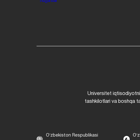
hujjatlar
Universitet iqtisodiyotn
tashkilotlari va boshqa ta
Oʻzbekiston Respublikasi
Oʻz