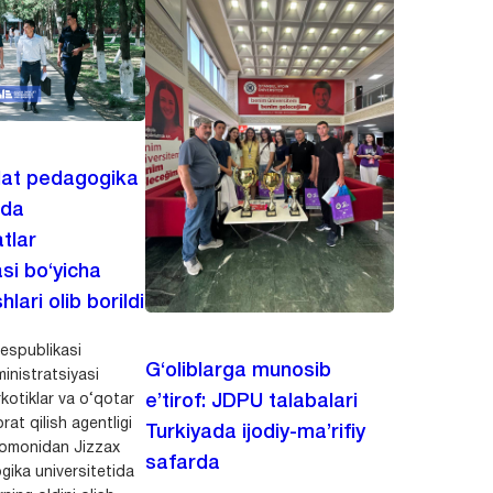
lat pedagogika
ida
tlar
asi bo‘yicha
hlari olib borildi
espublikasi
G‘oliblarga munosib
inistratsiyasi
kotiklar va o‘qotar
e’tirof: JDPU talabalari
rat qilish agentligi
Turkiyada ijodiy-ma’rifiy
 tomonidan Jizzax
safarda
gika universitetida