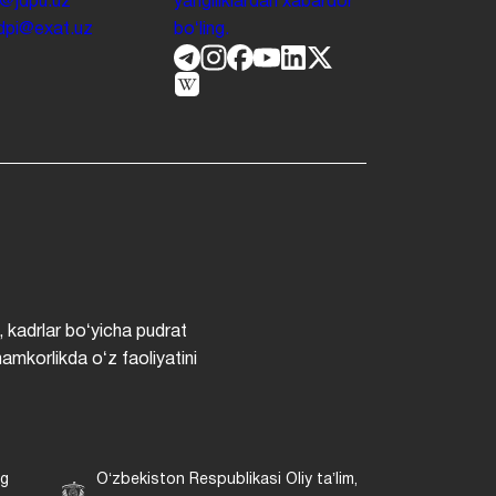
o@jdpu.uz
yangiliklardan xabardor
.jdpi@exat.uz
boʻling.
, kadrlar boʻyicha pudrat
hamkorlikda oʻz faoliyatini
ng
Oʻzbekiston Respublikasi Oliy taʼlim,