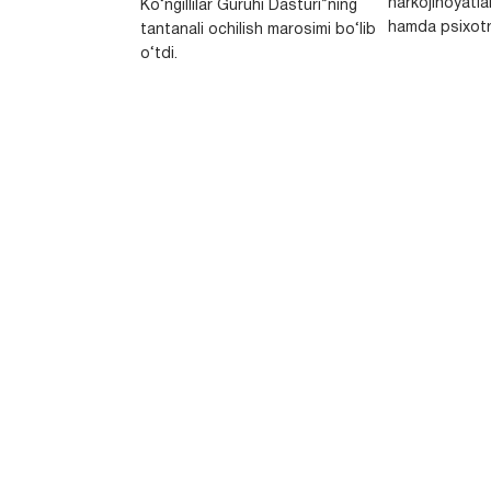
narkojinoyatlar
Ko‘ngillilar Guruhi Dasturi”ning
hamda psixotr
tantanali ochilish marosimi bo‘lib
o‘tdi.