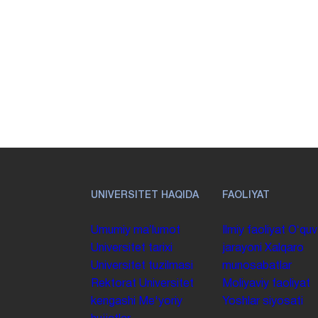
UNIVERSITET HAQIDA
FAOLIYAT
Umumiy maʼlumot
Ilmiy faoliyat
Oʻquv
Universitet tarixi
jarayoni
Xalqaro
Universitet tuzilmasi
munosabatlar
Rektorat
Universitet
Moliyaviy faoliyat
kengashi
Me'yoriy
Yoshlar siyosati