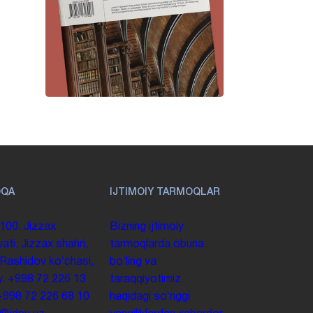
OQA
IJTIMOIY TARMOQLAR
100. Jizzax
Bizning ijtimoiy
yati, Jizzax shahri,
tarmoqlarda obuna
 Rashidov koʻchasi,
boʻling va
y.
+998 72 226 13
taraqqiyotimiz
+998 72 226 68 10
haqidagi soʻnggi