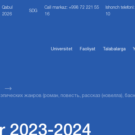
Qabul
Call markaz: +998 72 221 55
Ishonch telefon
SDG
2026
16
10
Universitet
Faoliyat
Talabalarga
Y
эпических жанров (роман, повесть, рассказ (новелла), басн
r 2023-2024