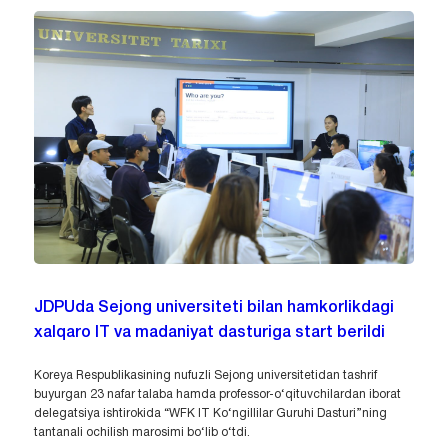
JDPUda Sejong universiteti bilan hamkorlikdagi
xalqaro IT va madaniyat dasturiga start berildi
Koreya Respublikasining nufuzli Sejong universitetidan tashrif
buyurgan 23 nafar talaba hamda professor-o‘qituvchilardan iborat
delegatsiya ishtirokida “WFK IT Ko‘ngillilar Guruhi Dasturi”ning
tantanali ochilish marosimi bo‘lib o‘tdi.