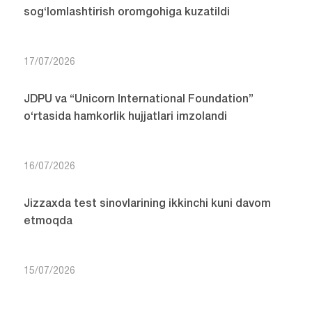
sog‘lomlashtirish oromgohiga kuzatildi
17/07/2026
JDPU va “Unicorn International Foundation”
o‘rtasida hamkorlik hujjatlari imzolandi
16/07/2026
Jizzaxda test sinovlarining ikkinchi kuni davom
etmoqda
15/07/2026