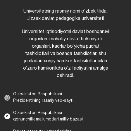
Universitetning rasmiy nomi oʻzbek tilida:
Jizzax davlat pedagogika universiteti
Universitet iqtisodiyotni davlat boshqaruvi
organlari, mahalliy davlat hokimiyati
organlari, kadrlar boʻyicha pudrat
tashkilotlari va boshqa tashkilotlar, shu
jumladan xorijiy hamkor tashkilotlar bilan
oʻzaro hamkorlikda oʻz faoliyatini amalga
oshiradi.
Oʻzbekiston Respublikasi
Prezidentining rasmiy veb-sayti
Oʻzbekiston Respublikasi
qonunchilik maʼlumotlari milliy bazasi