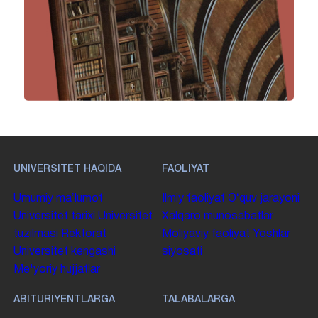
UNIVERSITET HAQIDA
FAOLIYAT
Umumiy maʼlumot
Ilmiy faoliyat
Oʻquv jarayoni
Universitet tarixi
Universitet
Xalqaro munosabatlar
tuzilmasi
Rektorat
Moliyaviy faoliyat
Yoshlar
Universitet kengashi
siyosati
Me'yoriy hujjatlar
ABITURIYENTLARGA
TALABALARGA