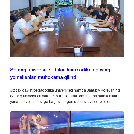
Sejong universiteti bilan hamkorlikning yangi
yo‘nalishlari muhokama qilindi
Jizzax davlat pedagogika universiteti hamda Janubiy Koreyaning
Sejong universiteti vakillari o‘rtasida ikki tomonlama hamkorlikni
yanada rivojlantirishga bag‘ishlangan uchrashuv bo‘lib o‘tdi.