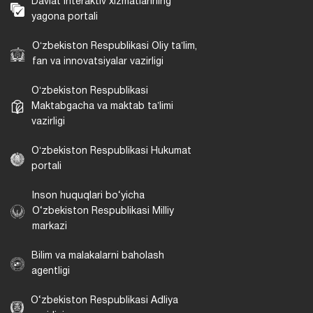
Davlat interaktiv xizmatlarining
yagona portali
Oʻzbekiston Respublikasi Oliy taʼlim,
fan va innovatsiyalar vazirligi
Oʻzbekiston Respublikasi
Maktabgacha va maktab taʼlimi
vazirligi
Oʻzbekiston Respublikasi Hukumat
portali
Inson huquqlari bo‘yicha
O‘zbekiston Respublikasi Milliy
markazi
Bilim va malakalarni baholash
agentligi
O‘zbekiston Respublikasi Adliya