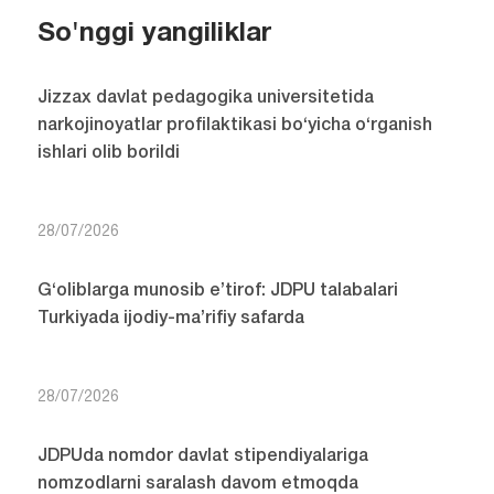
So'nggi yangiliklar
Jizzax davlat pedagogika universitetida
narkojinoyatlar profilaktikasi bo‘yicha o‘rganish
ishlari olib borildi
28/07/2026
G‘oliblarga munosib e’tirof: JDPU talabalari
Turkiyada ijodiy-ma’rifiy safarda
28/07/2026
JDPUda nomdor davlat stipendiyalariga
nomzodlarni saralash davom etmoqda