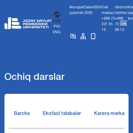
Murojaat
Qabul
SDG
Call
Ishonch
Ko
yuborish
2026
markaz:
telefoni:
qa
+998 72
+998
ku
O'ZB
221 55
72 226
РУС
16
68 10
ENG
Ochiq darslar
Barcha
Ekofaol talabalar
Karera markazi