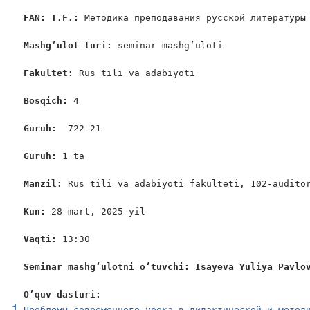
FAN
: 
T
.
F
.: 
Методика преподавания русской литературы

Mashg’ulot turi:
 seminar mashg’uloti

Fakultet:
 Rus tili va adabiyoti

Bosqich: 
4

Guruh:  
722-21

Guruh: 
1 ta

Manzil: 
Rus tili va adabiyoti fakulteti, 102-auditor
Kun: 
28-mart, 2025-yil

Vaqti: 
13:30

Seminar mashgʻulotni oʻtuvchi: Isayeva Yuliya Pavlo
O’quv dasturi:
Проблемы современного урока в дидактической и метод