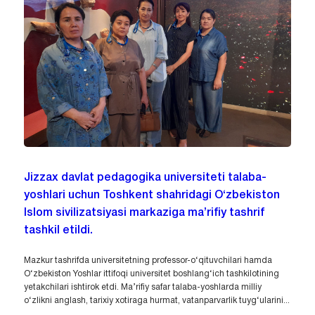
Jizzax davlat pedagogika universiteti talaba-
yoshlari uchun Toshkent shahridagi O‘zbekiston
Islom sivilizatsiyasi markaziga ma’rifiy tashrif
tashkil etildi.
Mazkur tashrifda universitetning professor-o‘qituvchilari hamda
O‘zbekiston Yoshlar ittifoqi universitet boshlang‘ich tashkilotining
yetakchilari ishtirok etdi. Ma’rifiy safar talaba-yoshlarda milliy
o‘zlikni anglash, tarixiy xotiraga hurmat, vatanparvarlik tuyg‘ularini...