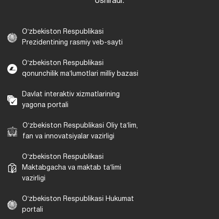
oshiradi.
Oʻzbekiston Respublikasi
Prezidentining rasmiy veb-sayti
Oʻzbekiston Respublikasi
qonunchilik maʼlumotlari milliy bazasi
Davlat interaktiv xizmatlarining
yagona portali
Oʻzbekiston Respublikasi Oliy taʼlim,
fan va innovatsiyalar vazirligi
Oʻzbekiston Respublikasi
Maktabgacha va maktab taʼlimi
vazirligi
Oʻzbekiston Respublikasi Hukumat
portali