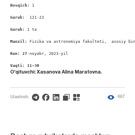
Bosqich: 
1          

Guruh:  
121-23

Guruh: 
1 ta

Manzil: 
Fizika va astronomiya fakulteti,  asosiy bin
Kun: 27
-noyabr, 2023-yil

Vaqti: 11-30
O’qituvchi: Xasanova Alina Maratovna.
667
Ulashish: