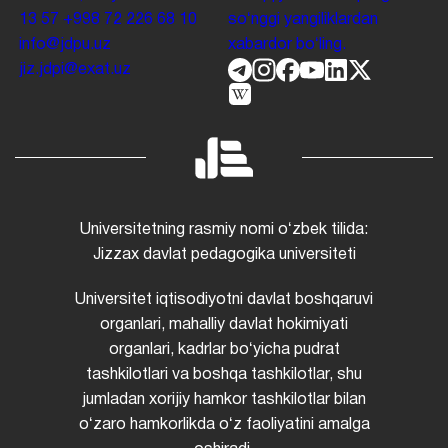
13 57
+998 72 226 68 10
soʻnggi yangiliklardan
info@jdpu.uz
xabardor boʻling.
jiz.jdpi@exat.uz
Universitetning rasmiy nomi oʻzbek tilida:
Jizzax davlat pedagogika universiteti
Universitet iqtisodiyotni davlat boshqaruvi
organlari, mahalliy davlat hokimiyati
organlari, kadrlar boʻyicha pudrat
tashkilotlari va boshqa tashkilotlar, shu
jumladan xorijiy hamkor tashkilotlar bilan
oʻzaro hamkorlikda oʻz faoliyatini amalga