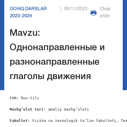
OCHIQ DARSLAR
09/11/2023
Chop
|
2023-2024
etish
Mavzu:
Однонаправленные и
разнонаправленные
глаголы движения
FAN: Rus-tili

Mashg’ulot turi:
 amaliy mashg’uloti

Fakultet:
 Fizika va texnologik ta’lim fakulteti, Tex