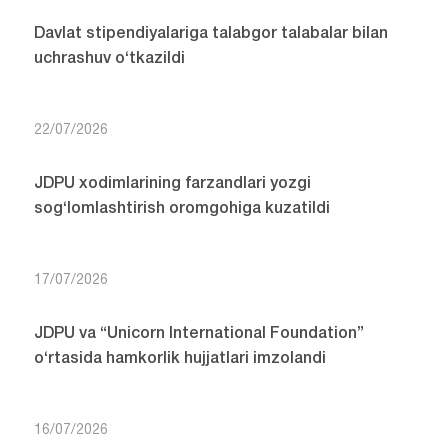
Davlat stipendiyalariga talabgor talabalar bilan
uchrashuv o‘tkazildi
22/07/2026
JDPU xodimlarining farzandlari yozgi
sog‘lomlashtirish oromgohiga kuzatildi
17/07/2026
JDPU va “Unicorn International Foundation”
o‘rtasida hamkorlik hujjatlari imzolandi
16/07/2026