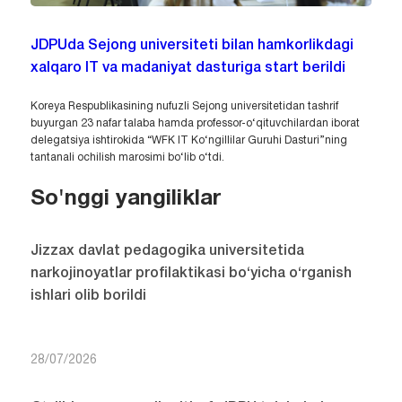
JDPUda Sejong universiteti bilan hamkorlikdagi
xalqaro IT va madaniyat dasturiga start berildi
Koreya Respublikasining nufuzli Sejong universitetidan tashrif
buyurgan 23 nafar talaba hamda professor-o‘qituvchilardan iborat
delegatsiya ishtirokida “WFK IT Ko‘ngillilar Guruhi Dasturi”ning
tantanali ochilish marosimi bo‘lib o‘tdi.
So'nggi yangiliklar
Jizzax davlat pedagogika universitetida
narkojinoyatlar profilaktikasi bo‘yicha o‘rganish
ishlari olib borildi
28/07/2026