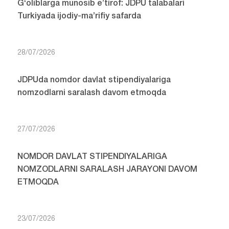
G‘oliblarga munosib e’tirof: JDPU talabalari
Turkiyada ijodiy-ma’rifiy safarda
28/07/2026
JDPUda nomdor davlat stipendiyalariga
nomzodlarni saralash davom etmoqda
27/07/2026
NOMDOR DAVLAT STIPENDIYALARIGA
NOMZODLARNI SARALASH JARAYONI DAVOM
ETMOQDA
23/07/2026