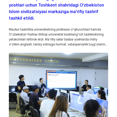
yoshlari uchun Toshkent shahridagi O‘zbekiston
Islom sivilizatsiyasi markaziga ma’rifiy tashrif
tashkil etildi.
Mazkur tashrifda universitetning professor-o‘qituvchilari hamda
O‘zbekiston Yoshlar ittifoqi universitet boshlang‘ich tashkilotining
yetakchilari ishtirok etdi. Ma’rifiy safar talaba-yoshlarda milliy
o‘zlikni anglash, tarixiy xotiraga hurmat, vatanparvarlik tuyg‘ularini...