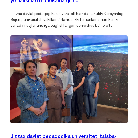
yo‘nalishlari muhokama qilindi
Jizzax davlat pedagogika universiteti hamda Janubiy Koreyaning
Sejong universiteti vakillari o‘rtasida ikki tomonlama hamkorlikni
yanada rivojlantirishga bag‘ishlangan uchrashuv bo‘lib o‘tdi.
Jizzax davlat pedagogika universiteti talaba-