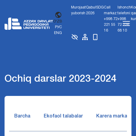
Murojaat
Qabul
SDG
Call
Ishonch
Ko
yuborish
2026
markaz:
telefoni:
qa
+998 72
+998
ku
O'ZB
221 55
72 226
РУС
16
68 10
ENG
Ochiq darslar 2023-2024
Barcha
Ekofaol talabalar
Karera markazi