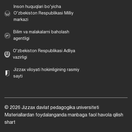
Inson huquqlari bo‘yicha
O‘zbekiston Respublikasi Milliy
markazi
Bilim va malakalarni baholash
agentligi
O‘zbekiston Respublikasi Adliya
vazirligi
Jizzax viloyati hokimligining rasmiy
sayti
© 2026 Jizzax davlat pedagogika universiteti
Materiallardan foydalanganda manbaga faol havola qilish
shart