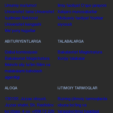
Umumiy maʼlumot
Ilmiy faoliyat
Oʻquv jarayoni
Universitet tarixi
Universitet
Xalqaro munosabatlar
tuzilmasi
Rektorat
Moliyaviy faoliyat
Yoshlar
Universitet kengashi
siyosati
Me'yoriy hujjatlar
ABITURIYENTLARGA
TALABALARGA
Qabul komissiyasi
Bakalavriat
Magistratura
Bakalavriat
Magistratura
Xorijiy talabalar
Ikkinchi oliy taʼlim
Bilim va
malakalarni baholash
agentligi
ALOQA
IJTIMOIY TARMOQLAR
130100. Jizzax viloyati,
Bizning ijtimoiy tarmoqlarda
Jizzax shahri, Sh. Rashidov
obuna boʻling va
koʻchasi, 4-uy.
+998 72 226
taraqqiyotimiz haqidagi