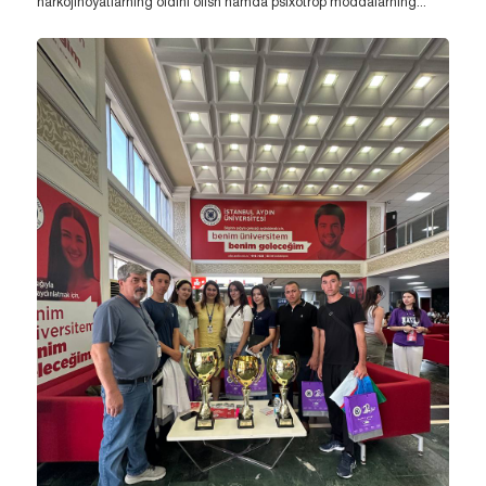
narkojinoyatlarning oldini olish hamda psixotrop moddalarning...