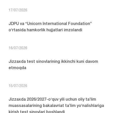
17/07/2026
JDPU va “Unicorn International Foundation”
o‘rtasida hamkorlik hujjatlari imzolandi
16/07/2026
Jizzaxda test sinovlarining ikkinchi kuni davom
etmoqda
15/07/2026
Jizzaxda 2026/2027-o‘quv yili uchun oliy ta’lim
muassasalarining bakalavriat ta’lim yo‘nalishlariga
kirish test sinovlari boshlandi