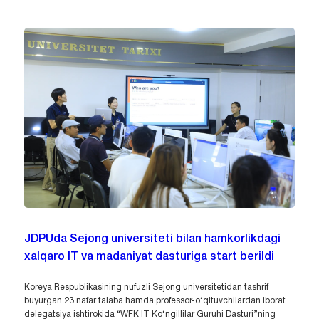
JDPUda Sejong universiteti bilan hamkorlikdagi
xalqaro IT va madaniyat dasturiga start berildi
Koreya Respublikasining nufuzli Sejong universitetidan tashrif
buyurgan 23 nafar talaba hamda professor-o‘qituvchilardan iborat
delegatsiya ishtirokida “WFK IT Ko‘ngillilar Guruhi Dasturi”ning