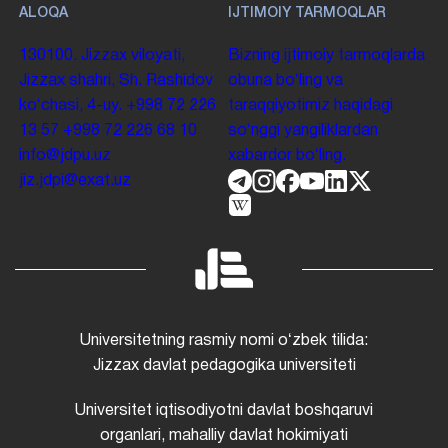
ALOQA
IJTIMOIY TARMOQLAR
130100. Jizzax viloyati,
Bizning ijtimoiy tarmoqlarda
Jizzax shahri, Sh. Rashidov
obuna boʻling va
koʻchasi, 4-uy.
+998 72 226
taraqqiyotimiz haqidagi
13 57
+998 72 226 68 10
soʻnggi yangiliklardan
info@jdpu.uz
xabardor boʻling.
jiz.jdpi@exat.uz
Universitetning rasmiy nomi oʻzbek tilida:
Jizzax davlat pedagogika universiteti
Universitet iqtisodiyotni davlat boshqaruvi
organlari, mahalliy davlat hokimiyati