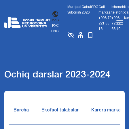
Murojaat
Qabul
SDG
Call
Ishonch
Ko
yuborish
2026
markaz:
telefoni:
qa
+998 72
+998
ku
O'ZB
221 55
72 226
РУС
16
68 10
ENG
Ochiq darslar 2023-2024
Barcha
Ekofaol talabalar
Karera markazi