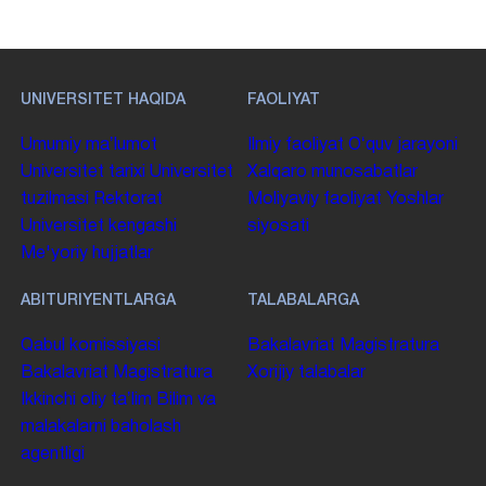
UNIVERSITET HAQIDA
FAOLIYAT
Umumiy maʼlumot
Ilmiy faoliyat
Oʻquv jarayoni
Universitet tarixi
Universitet
Xalqaro munosabatlar
tuzilmasi
Rektorat
Moliyaviy faoliyat
Yoshlar
Universitet kengashi
siyosati
Me'yoriy hujjatlar
ABITURIYENTLARGA
TALABALARGA
Qabul komissiyasi
Bakalavriat
Magistratura
Bakalavriat
Magistratura
Xorijiy talabalar
Ikkinchi oliy taʼlim
Bilim va
malakalarni baholash
agentligi