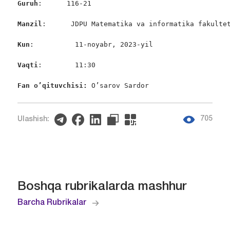
Guruh
:      116-21

Manzil
:      JDPU Matematika va informatika fakultet
Kun
:          11-noyabr, 2023-yil

Vaqti
:        11:30

Fan o’qituvchisi:
 O’sarov Sardor
705
Ulashish:
Boshqa rubrikalarda mashhur
Barcha Rubrikalar