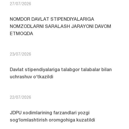
27/07/2026
NOMDOR DAVLAT STIPENDIYALARIGA
NOMZODLARNI SARALASH JARAYONI DAVOM
ETMOQDA
23/07/2026
Davlat stipendiyalariga talabgor talabalar bilan
uchrashuv o‘tkazildi
22/07/2026
JDPU xodimlarining farzandlari yozgi
sog‘lomlashtirish oromgohiga kuzatildi