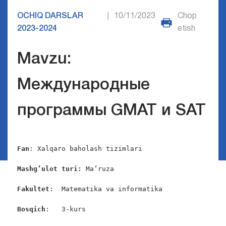
OCHIQ DARSLAR
10/11/2023
Chop
|
2023-2024
etish
Mavzu:
Международные
программы GMAT и SAT
Fan
: Xalqaro baholash tizimlari

Mashg’ulot turi: 
Ma’ruza

Fakultet
:  Matematika va informatika

Bosqich
:   3-kurs
