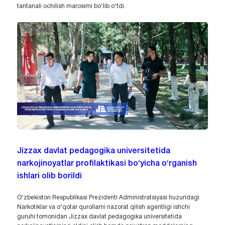
tantanali ochilish marosimi bo‘lib o‘tdi.
Jizzax davlat pedagogika universitetida
narkojinoyatlar profilaktikasi bo‘yicha o‘rganish
ishlari olib borildi
O‘zbekiston Respublikasi Prezidenti Administratsiyasi huzuridagi
Narkotiklar va o‘qotar qurollarni nazorat qilish agentligi ishchi
guruhi tomonidan Jizzax davlat pedagogika universitetida