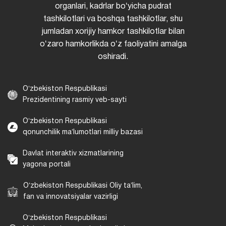
organlari, kadrlar boʻyicha pudrat
tashkilotlari va boshqa tashkilotlar, shu
jumladan xorijiy hamkor tashkilotlar bilan
oʻzaro hamkorlikda oʻz faoliyatini amalga
oshiradi.
Oʻzbekiston Respublikasi
Prezidentining rasmiy veb-sayti
Oʻzbekiston Respublikasi
qonunchilik maʼlumotlari milliy bazasi
Davlat interaktiv xizmatlarining
yagona portali
Oʻzbekiston Respublikasi Oliy taʼlim,
fan va innovatsiyalar vazirligi
Oʻzbekiston Respublikasi