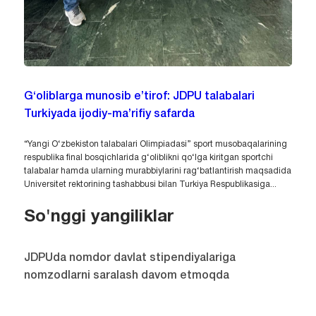
G‘oliblarga munosib e’tirof: JDPU talabalari
Turkiyada ijodiy-ma’rifiy safarda
“Yangi O‘zbekiston talabalari Olimpiadasi” sport musobaqalarining
respublika final bosqichlarida g‘oliblikni qo‘lga kiritgan sportchi
talabalar hamda ularning murabbiylarini rag‘batlantirish maqsadida
Universitet rektorining tashabbusi bilan Turkiya Respublikasiga...
So'nggi yangiliklar
JDPUda nomdor davlat stipendiyalariga
nomzodlarni saralash davom etmoqda