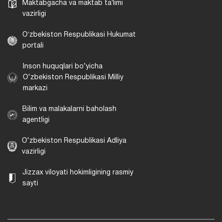
Maktabgacha va maktab taʼlimi
vazirligi
Oʻzbekiston Respublikasi Hukumat
portali
Inson huquqlari bo‘yicha
O‘zbekiston Respublikasi Milliy
markazi
Bilim va malakalarni baholash
agentligi
O‘zbekiston Respublikasi Adliya
vazirligi
Jizzax viloyati hokimligining rasmiy
sayti