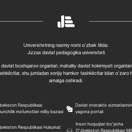
Universitetning rasmiy nomi oʻzbek tilida:
Jizzax davlat pedagogika universiteti
i davlat boshqaruvi organlari, mahalliy davlat hokimiyati organlari
shkilotlar, shu jumladan xorijiy hamkor tashkilotlar bilan oʻzaro 
amalga oshiradi.
bekiston Respublikasi
Davlat interaktiv xizmatlarini
unchilik maʼlumotlari milliy bazasi
yagona portali
Inson huquqlari bo‘yicha
bekiston Respublikasi Hukumat
O‘zbekiston Respublikasi Mill