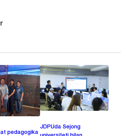
r
JDPUda Sejong
lat pedagogika
universiteti bilan