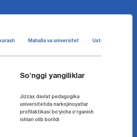
 kurash
Mahalla va universitet
Ustozlar suhbatin 
So'nggi yangiliklar
Jizzax davlat pedagogika
universitetida narkojinoyatlar
profilaktikasi bo‘yicha o‘rganish
ishlari olib borildi