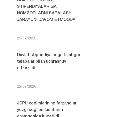
NOMDOR DAVLAT
STIPENDIYALARIGA
NOMZODLARNI SARALASH
JARAYONI DAVOM ETMOQDA
23/07/2026
Davlat stipendiyalariga talabgor
talabalar bilan uchrashuv
o‘tkazildi
22/07/2026
JDPU xodimlarining farzandlari
yozgi sog‘lomlashtirish
oromgohiga kuzatildi