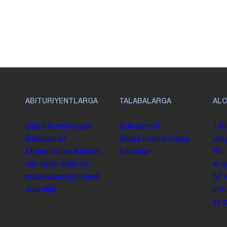
ABITURIYENTLARGA
TALABALARGA
AL
Qabul komissiyasi
Bakalavriat
130
Bakalavriat
Magistratura
Xorijiy
vilo
Magistratura
Ikkinchi
talabalar
Sh.
oliy taʼlim
Bilim va
4-u
malakalarni baholash
57
agentligi
inf
jiz