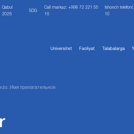
Qabul
Call markaz: +998 72 221 55
Ishonch telefon
SDG
2026
16
10
Universitet
Faoliyat
Talabalarga
Y
vzu: Имя прилагательное
r