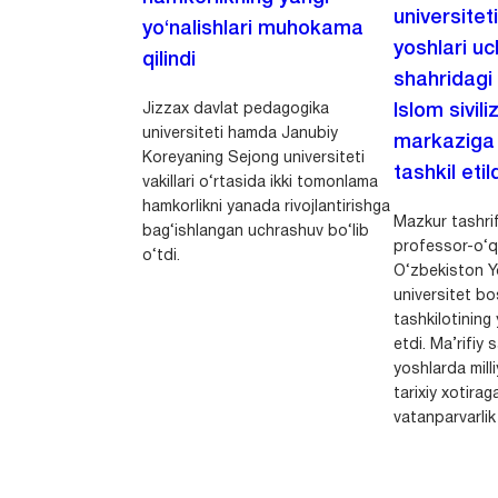
universitet
yo‘nalishlari muhokama
yoshlari u
qilindi
shahridagi
Jizzax davlat pedagogika
Islom sivili
universiteti hamda Janubiy
markaziga m
Koreyaning Sejong universiteti
tashkil etild
vakillari o‘rtasida ikki tomonlama
hamkorlikni yanada rivojlantirishga
Mazkur tashrif
bag‘ishlangan uchrashuv bo‘lib
professor-o‘q
o‘tdi.
O‘zbekiston Yo
universitet bo
tashkilotining 
etdi. Ma’rifiy 
yoshlarda milli
tarixiy xotirag
vatanparvarlik t