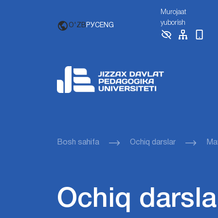
Murojaat
yuborish
O'ZB
РУС
ENG
Bosh sahifa
Ochiq darslar
Ma
Ochiq darsla