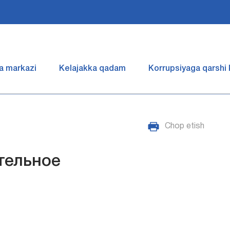
a markazi
Kelajakka qadam
Korrupsiyaga qarshi
Chop etish
тельное