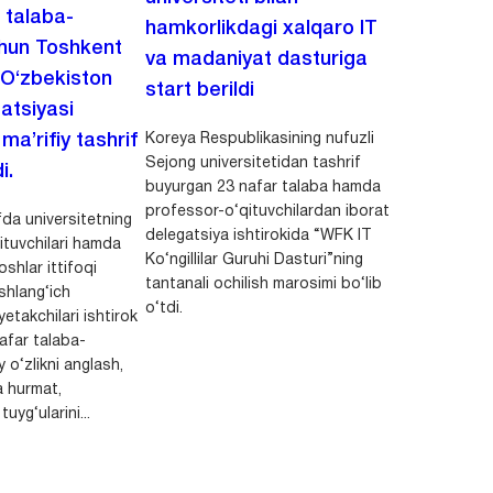
i talaba-
hamkorlikdagi xalqaro IT
chun Toshkent
va madaniyat dasturiga
 O‘zbekiston
start berildi
zatsiyasi
Koreya Respublikasining nufuzli
a’rifiy tashrif
Sejong universitetidan tashrif
i.
buyurgan 23 nafar talaba hamda
professor-o‘qituvchilardan iborat
da universitetning
delegatsiya ishtirokida “WFK IT
ituvchilari hamda
Ko‘ngillilar Guruhi Dasturi”ning
shlar ittifoqi
tantanali ochilish marosimi bo‘lib
shlang‘ich
o‘tdi.
yetakchilari ishtirok
safar talaba-
y o‘zlikni anglash,
a hurmat,
uyg‘ularini...