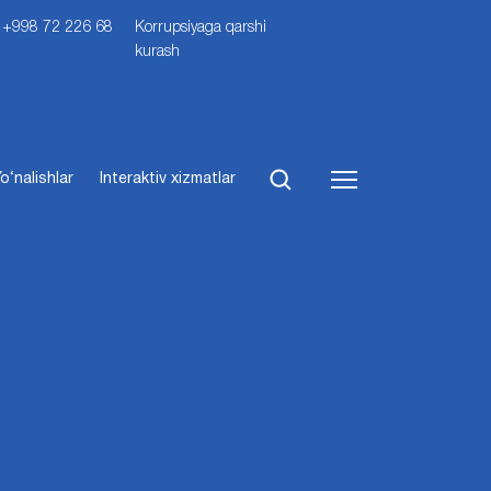
i: +998 72 226 68
Korrupsiyaga qarshi
kurash
o‘nalishlar
Interaktiv xizmatlar