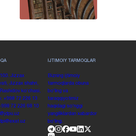
OQA
IJTIMOIY TARMOQLAR
100. Jizzax
Bizning ijtimoiy
yati, Jizzax shahri,
tarmoqlarda obuna
 Rashidov koʻchasi,
boʻling va
y.
+998 72 226 13
taraqqiyotimiz
+998 72 226 68 10
haqidagi soʻnggi
o@jdpu.uz
yangiliklardan xabardor
.jdpi@exat.uz
boʻling.