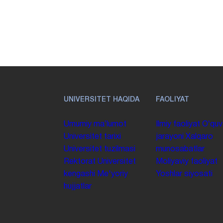
UNIVERSITET HAQIDA
FAOLIYAT
Umumiy maʼlumot
Ilmiy faoliyat
Oʻquv
Universitet tarixi
jarayoni
Xalqaro
Universitet tuzilmasi
munosabatlar
Rektorat
Universitet
Moliyaviy faoliyat
kengashi
Me'yoriy
Yoshlar siyosati
hujjatlar