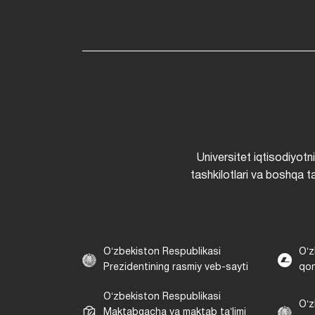
Universitet iqtisodiyotn
tashkilotlari va boshqa ta
Oʻzbekiston Respublikasi
Oʻz
Prezidentining rasmiy veb-sayti
qon
Oʻzbekiston Respublikasi
Oʻz
Maktabgacha va maktab taʼlimi