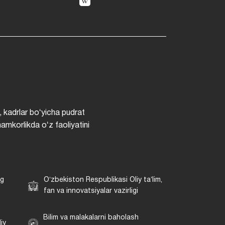
, kadrlar boʻyicha pudrat
hamkorlikda oʻz faoliyatini
ng
Oʻzbekiston Respublikasi Oliy taʼlim,
fan va innovatsiyalar vazirligi
Bilim va malakalarni baholash
iy