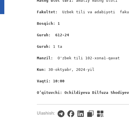
Mashg’ulot turi:
 amaliy mashg’uloti

Fakultet:
  Uzbek tili va adabiyoti  faku
Bosqich: 1
Guruh:  612-24
Guruh: 
1 ta

Manzil:
  O'zbek tili 102-xona1-qavat

Kun: 
30-oktyabr, 2024-yil

Vaqti: 10:00
O’qituvchi: Ochildiyeva Dilfuza Shodiye
Ulashish: