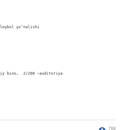
leybol yo’nalishi

iy bino,  2/208 –auditoriya

 
708