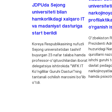
JDPUda Sejong
universitet
universiteti bilan
narkojinoya
hamkorlikdagi xalqaro IT
profilaktik
va madaniyat dasturiga
o‘rganish is
start berildi
O‘zbekiston R
Prezidenti Adm
Koreya Respublikasining nufuzli
huzuridagi Nar
Sejong universitetidan tashrif
qurollarni nazo
buyurgan 23 nafar talaba hamda
ishchi guruhi
professor-o‘qituvchilardan iborat
davlat pedago
delegatsiya ishtirokida “WFK IT
narkojinoyatlar
Ko‘ngillilar Guruhi Dasturi”ning
hamda psixotr
tantanali ochilish marosimi bo‘lib
o‘tdi.