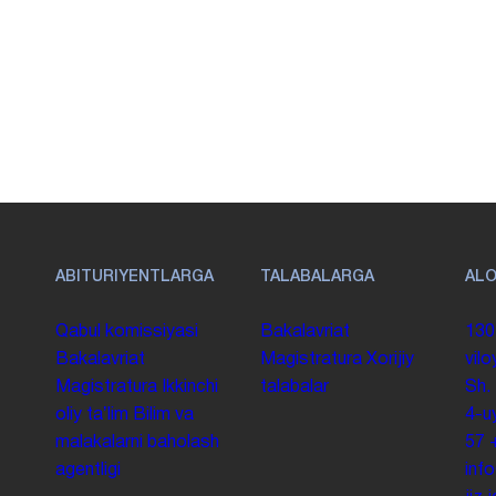
ABITURIYENTLARGA
TALABALARGA
AL
Qabul komissiyasi
Bakalavriat
130
Bakalavriat
Magistratura
Xorijiy
vilo
Magistratura
Ikkinchi
talabalar
Sh.
oliy taʼlim
Bilim va
4-u
malakalarni baholash
57
agentligi
inf