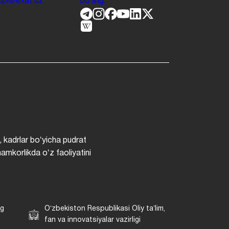
.jdpi@exat.uz
boʻling.
, kadrlar boʻyicha pudrat
hamkorlikda oʻz faoliyatini
ng
Oʻzbekiston Respublikasi Oliy taʼlim,
fan va innovatsiyalar vazirligi