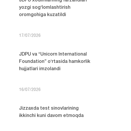
JDPU xodimlarining farzandlari
yozgi sog‘lomlashtirish
oromgohiga kuzatildi
17/07/2026
JDPU va “Unicorn International
Foundation” o‘rtasida hamkorlik
hujjatlari imzolandi
16/07/2026
Jizzaxda test sinovlarining
ikkinchi kuni davom etmoqda