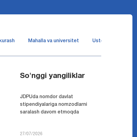
 kurash
Mahalla va universitet
Ustozlar suhbatin 
So'nggi yangiliklar
JDPUda nomdor davlat
stipendiyalariga nomzodlarni
saralash davom etmoqda
27/07/2026