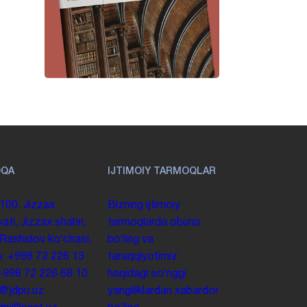
OQA
IJTIMOIY TARMOQLAR
100. Jizzax
Bizning ijtimoiy
yati, Jizzax shahri,
tarmoqlarda obuna
 Rashidov koʻchasi,
boʻling va
y.
+998 72 226 13
taraqqiyotimiz
+998 72 226 68 10
haqidagi soʻnggi
o@jdpu.uz
yangiliklardan xabardor