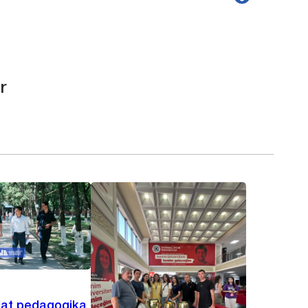
r
lat pedagogika