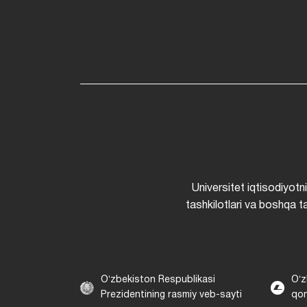
Universitet iqtisodiyotn
tashkilotlari va boshqa ta
Oʻzbekiston Respublikasi
Oʻz
Prezidentining rasmiy veb-sayti
qon