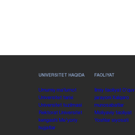
UNIVERSITET HAQIDA
FAOLIYAT
Umumiy maʼlumot
Ilmiy faoliyat
Oʻquv
Universitet tarixi
jarayoni
Xalqaro
Universitet tuzilmasi
munosabatlar
Rektorat
Universitet
Moliyaviy faoliyat
kengashi
Me'yoriy
Yoshlar siyosati
hujjatlar