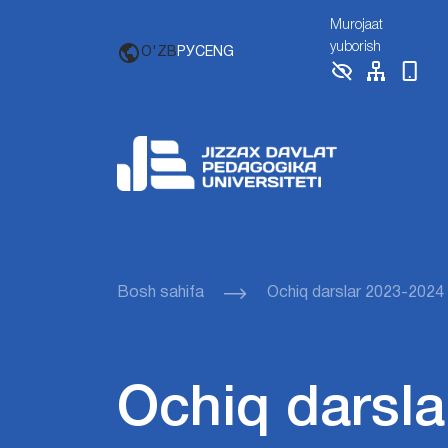
Murojaat
yuborish
O'ZB
РУС
ENG
Bosh sahifa
Ochiq darslar 2023-2024
Ochiq darsla