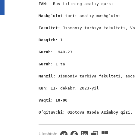
FAN:
  Rus tilining amaliy qursi

Mashg’ulot turi:
 amaliy mashg’ulot

Fakultet:
 Jismoniy tarbiya fakulteti, Vo
Bosqich: 
1

Guruh:  
940-23

Guruh: 
1 ta

Manzil: 
Jismoniy tarbiya fakulteti, asos
Kun: 11
- dekabr, 2023-yil

Vaqti: 10-00
O’qituvchi: Ozotova Ozoda Azimboy qizi.
Ulashish: