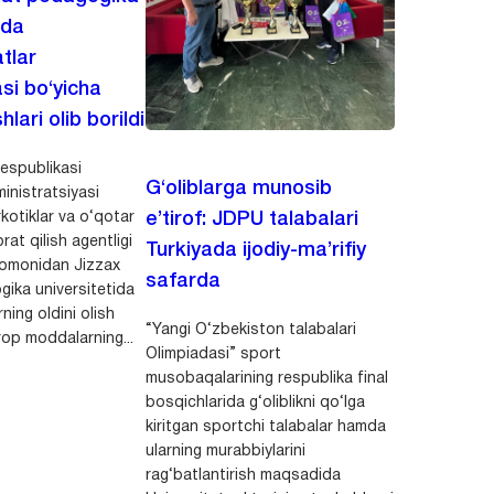
ida
tlar
asi bo‘yicha
hlari olib borildi
espublikasi
G‘oliblarga munosib
inistratsiyasi
kotiklar va o‘qotar
e’tirof: JDPU talabalari
rat qilish agentligi
Turkiyada ijodiy-ma’rifiy
 tomonidan Jizzax
safarda
gika universitetida
ning oldini olish
“Yangi O‘zbekiston talabalari
op moddalarning...
Olimpiadasi” sport
musobaqalarining respublika final
bosqichlarida g‘oliblikni qo‘lga
kiritgan sportchi talabalar hamda
ularning murabbiylarini
rag‘batlantirish maqsadida