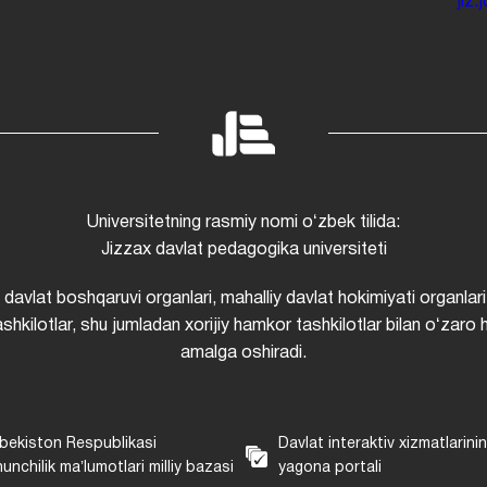
jiz
Universitetning rasmiy nomi oʻzbek tilida:
Jizzax davlat pedagogika universiteti
i davlat boshqaruvi organlari, mahalliy davlat hokimiyati organlari
shkilotlar, shu jumladan xorijiy hamkor tashkilotlar bilan oʻzaro 
amalga oshiradi.
bekiston Respublikasi
Davlat interaktiv xizmatlarini
unchilik maʼlumotlari milliy bazasi
yagona portali