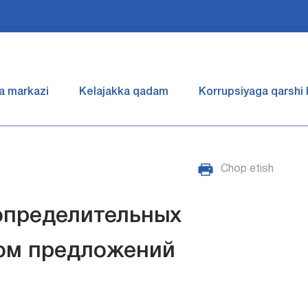
a markazi
Kelajakka qadam
Korrupsiyaga qarshi
Chop etish
определительных
ом предложений