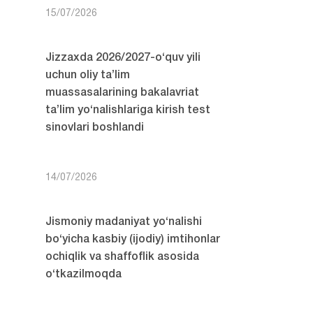
15/07/2026
Jizzaxda 2026/2027-o‘quv yili
uchun oliy ta’lim
muassasalarining bakalavriat
ta’lim yo‘nalishlariga kirish test
sinovlari boshlandi
14/07/2026
Jismoniy madaniyat yo‘nalishi
bo‘yicha kasbiy (ijodiy) imtihonlar
ochiqlik va shaffoflik asosida
o‘tkazilmoqda