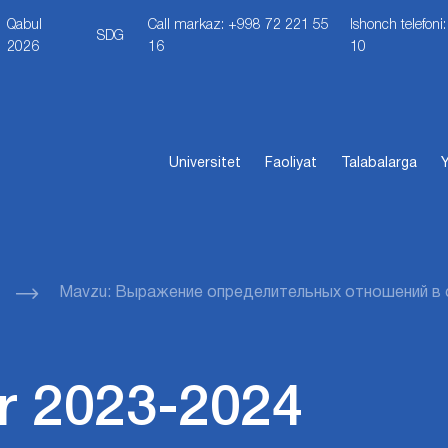
Qabul
Call markaz: +998 72 221 55
Ishonch telefon
SDG
2026
16
10
Universitet
Faoliyat
Talabalarga
Y
Mavzu: Выражение определительных отношений в
r 2023-2024