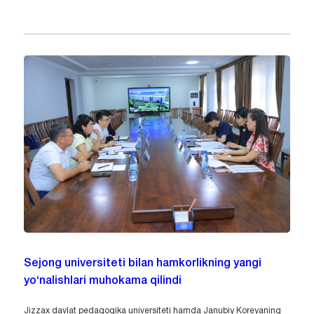
Sejong universiteti bilan hamkorlikning yangi
yo‘nalishlari muhokama qilindi
Jizzax davlat pedagogika universiteti hamda Janubiy Koreyaning