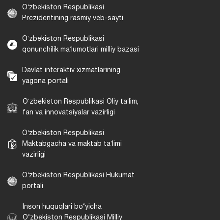
Oʻzbekiston Respublikasi
Prezidentining rasmiy veb-sayti
Oʻzbekiston Respublikasi
qonunchilik maʼlumotlari milliy bazasi
Davlat interaktiv xizmatlarining
yagona portali
Oʻzbekiston Respublikasi Oliy taʼlim,
fan va innovatsiyalar vazirligi
Oʻzbekiston Respublikasi
Maktabgacha va maktab taʼlimi
vazirligi
Oʻzbekiston Respublikasi Hukumat
portali
Inson huquqlari bo‘yicha
O‘zbekiston Respublikasi Milliy