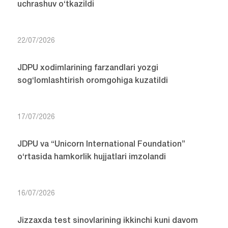
uchrashuv o‘tkazildi
22/07/2026
JDPU xodimlarining farzandlari yozgi
sog‘lomlashtirish oromgohiga kuzatildi
17/07/2026
JDPU va “Unicorn International Foundation”
o‘rtasida hamkorlik hujjatlari imzolandi
16/07/2026
Jizzaxda test sinovlarining ikkinchi kuni davom