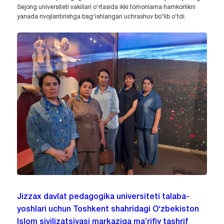
Sejong universiteti vakillari o‘rtasida ikki tomonlama hamkorlikni
yanada rivojlantirishga bag‘ishlangan uchrashuv bo‘lib o‘tdi.
Jizzax davlat pedagogika universiteti talaba-
yoshlari uchun Toshkent shahridagi O‘zbekiston
Islom sivilizatsiyasi markaziga ma’rifiy tashrif