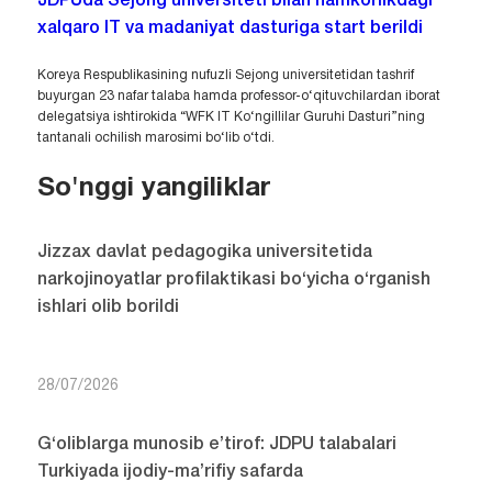
JDPUda Sejong universiteti bilan hamkorlikdagi
xalqaro IT va madaniyat dasturiga start berildi
Koreya Respublikasining nufuzli Sejong universitetidan tashrif
buyurgan 23 nafar talaba hamda professor-o‘qituvchilardan iborat
delegatsiya ishtirokida “WFK IT Ko‘ngillilar Guruhi Dasturi”ning
tantanali ochilish marosimi bo‘lib o‘tdi.
So'nggi yangiliklar
Jizzax davlat pedagogika universitetida
narkojinoyatlar profilaktikasi bo‘yicha o‘rganish
ishlari olib borildi
28/07/2026
G‘oliblarga munosib e’tirof: JDPU talabalari
Turkiyada ijodiy-ma’rifiy safarda