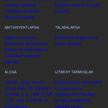
tuzilmasi
Rektorat
Moliyaviy faoliyat
Yoshlar
Universitet kengashi
siyosati
Me'yoriy hujjatlar
ABITURIYENTLARGA
TALABALARGA
Qabul komissiyasi
Bakalavriat
Magistratura
Bakalavriat
Magistratura
Xorijiy talabalar
Ikkinchi oliy taʼlim
Bilim va
malakalarni baholash
agentligi
ALOQA
IJTIMOIY TARMOQLAR
130100. Jizzax viloyati,
Bizning ijtimoiy tarmoqlarda
Jizzax shahri, Sh. Rashidov
obuna boʻling va
koʻchasi, 4-uy.
+998 72 226
taraqqiyotimiz haqidagi
13 57
+998 72 226 68 10
soʻnggi yangiliklardan
info@jdpu.uz
xabardor boʻling.