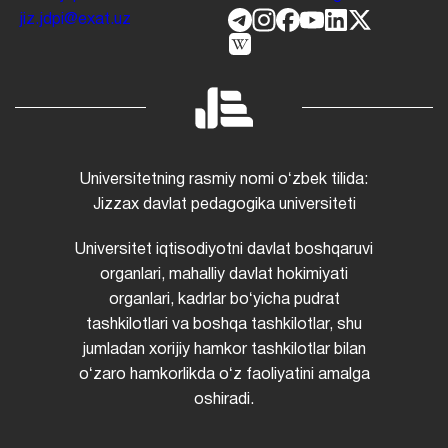
jiz.jdpi@exat.uz
Universitetning rasmiy nomi oʻzbek tilida:
Jizzax davlat pedagogika universiteti
Universitet iqtisodiyotni davlat boshqaruvi
organlari, mahalliy davlat hokimiyati
organlari, kadrlar boʻyicha pudrat
tashkilotlari va boshqa tashkilotlar, shu
jumladan xorijiy hamkor tashkilotlar bilan
oʻzaro hamkorlikda oʻz faoliyatini amalga
oshiradi.