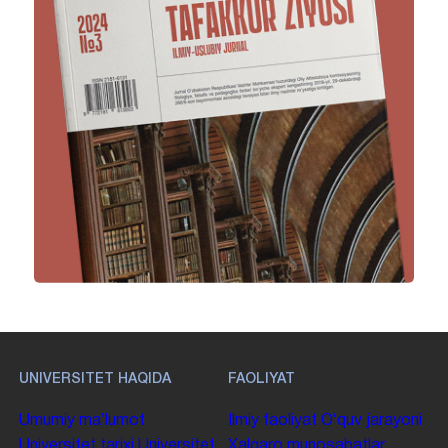
UNIVERSITET HAQIDA
FAOLIYAT
Umumiy maʼlumot
Ilmiy faoliyat
Oʻquv jarayoni
Universitet tarixi
Universitet
Xalqaro munosabatlar