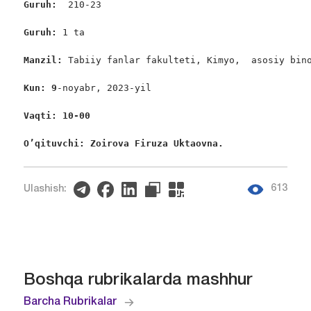
Guruh:  
210-23

Guruh: 
1 ta

Manzil: 
Tabiiy fanlar fakulteti, Kimyo,  asosiy bino
Kun: 9
-noyabr, 2023-yil

Vaqti: 10-00
O’qituvchi: Zoirova Firuza Uktaovna.
613
Ulashish:
Boshqa rubrikalarda mashhur
Barcha Rubrikalar