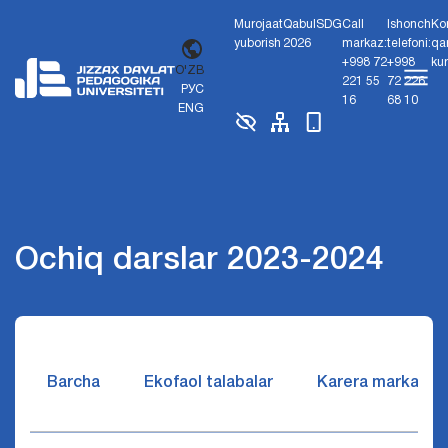
Murojaat
Qabul
SDG
Call
Ishonch
Ko
yuborish
2026
markaz:
telefoni:
qa
+998 72
+998
ku
O'ZB
221 55
72 226
РУС
16
68 10
ENG
Ochiq darslar 2023-2024
Barcha
Ekofaol talabalar
Karera markazi