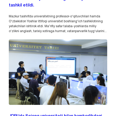
tashkil etildi.
Mazkur tashrifda universitetning professor-o‘qituvchilari hamda
O‘zbekiston Yoshlar ittifoqi universitet boshlang‘ich tashkilotining
yetakchilari ishtirok etdi. Ma’rifiy safar talaba-yoshlarda milliy
o‘zlikni anglash, tarixiy xotiraga hurmat, vatanparvarlik tuyg‘ularini...