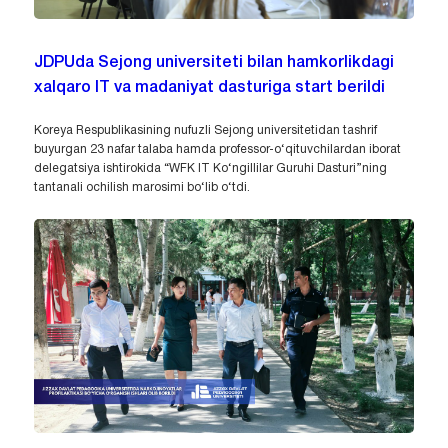
JDPUda Sejong universiteti bilan hamkorlikdagi
xalqaro IT va madaniyat dasturiga start berildi
Koreya Respublikasining nufuzli Sejong universitetidan tashrif
buyurgan 23 nafar talaba hamda professor-o‘qituvchilardan iborat
delegatsiya ishtirokida “WFK IT Ko‘ngillilar Guruhi Dasturi”ning
tantanali ochilish marosimi bo‘lib o‘tdi.