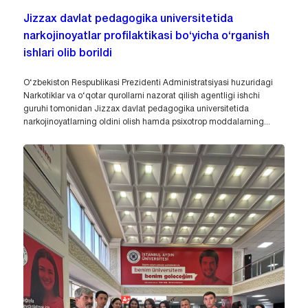
Jizzax davlat pedagogika universitetida
narkojinoyatlar profilaktikasi bo‘yicha o‘rganish
ishlari olib borildi
O‘zbekiston Respublikasi Prezidenti Administratsiyasi huzuridagi
Narkotiklar va o‘qotar qurollarni nazorat qilish agentligi ishchi
guruhi tomonidan Jizzax davlat pedagogika universitetida
narkojinoyatlarning oldini olish hamda psixotrop moddalarning...