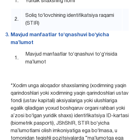
1.
Yuridik shaxsning nomi
Soliq toʻlovchining identifikatsiya raqami
2.
(STIR)
Mavjud manfaatlar toʻqnashuvi boʻyicha
maʼlumot
Mavjud manfaatlar toʻqnashuvi toʻgʻrisida
1.
maʼlumot
*Xodim unga aloqador shaxslarning (xodimning yaqin
qarindoshlari yoki xodimning yaqin qarindoshlari ustav
fondi (ustav kapitali) aksiyalariga yoki ulushlariga
egalik qiladigan yoxud boshqaruv organi rahbari yoki
aʼzosi boʻlgan yuridik shaxs) identifikatsiya ID-kartasi
(biometrik pasporti), JShShIR, STIR boʻyicha
maʼlumotlarni olish imkoniyatiga ega boʻlmasa, u
tomonidan tegishli pozitsiyalarda “maʼlumotga ega