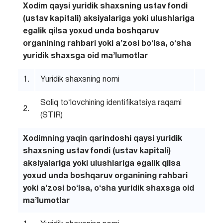
Xodim qaysi yuridik shaxsning ustav fondi
(ustav kapitali) aksiyalariga yoki ulushlariga
egalik qilsa yoxud unda boshqaruv
organining rahbari yoki aʼzosi boʻlsa, oʻsha
yuridik shaxsga oid maʼlumotlar
1.
Yuridik shaxsning nomi
Soliq toʻlovchining identifikatsiya raqami
2.
(STIR)
Xodimning yaqin qarindoshi qaysi yuridik
shaxsning ustav fondi (ustav kapitali)
aksiyalariga yoki ulushlariga egalik qilsa
yoxud unda boshqaruv organining rahbari
yoki aʼzosi boʻlsa, oʻsha yuridik shaxsga oid
maʼlumotlar