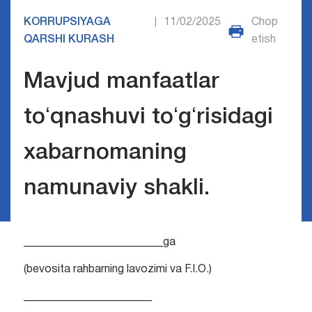
KORRUPSIYAGA
11/02/2025
Chop
|
QARSHI KURASH
etish
Mavjud manfaatlar
toʻqnashuvi toʻgʻrisidagi
xabarnomaning
namunaviy shakli.
_________________________ga
(bevosita rahbarning lavozimi va F.I.O.)
_______________________