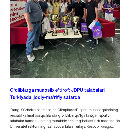
G‘oliblarga munosib e’tirof: JDPU talabalari
Turkiyada ijodiy-ma’rifiy safarda
“Yangi O‘zbekiston talabalari Olimpiadasi” sport musobaqalarining
respublika final bosqichlarida g‘oliblikni qo‘lga kiritgan sportchi
talabalar hamda ularning murabbiylarini rag‘batlantirish maqsadida
Universitet rektorining tashabbusi bilan Turkiya Respublikasiga...