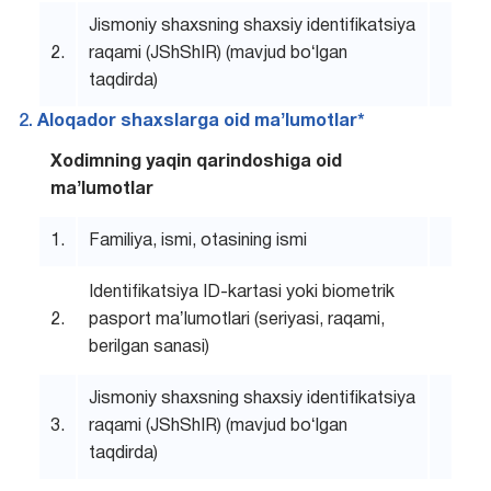
Jismoniy shaxsning shaxsiy identifikatsiya
2.
raqami (JShShIR) (mavjud boʻlgan
taqdirda)
Aloqador shaxslarga oid maʼlumotlar*
Xodimning yaqin qarindoshiga oid
maʼlumotlar
1.
Familiya, ismi, otasining ismi
Identifikatsiya ID-kartasi yoki biometrik
2.
pasport maʼlumotlari (seriyasi, raqami,
berilgan sanasi)
Jismoniy shaxsning shaxsiy identifikatsiya
3.
raqami (JShShIR) (mavjud boʻlgan
taqdirda)