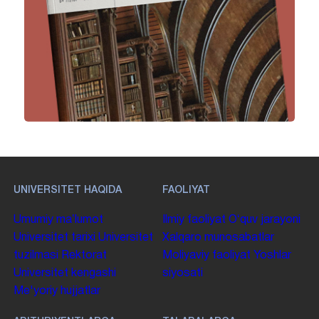
UNIVERSITET HAQIDA
FAOLIYAT
Umumiy maʼlumot
Ilmiy faoliyat
Oʻquv jarayoni
Universitet tarixi
Universitet
Xalqaro munosabatlar
tuzilmasi
Rektorat
Moliyaviy faoliyat
Yoshlar
Universitet kengashi
siyosati
Me'yoriy hujjatlar