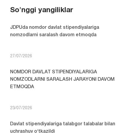
So'nggi yangiliklar
JDPUda nomdor davlat stipendiyalariga
nomzodlarni saralash davom etmoqda
27/07/2026
NOMDOR DAVLAT STIPENDIYALARIGA
NOMZODLARNI SARALASH JARAYONI DAVOM
ETMOQDA
23/07/2026
Davlat stipendiyalariga talabgor talabalar bilan
uchrashuv o‘tkazildi