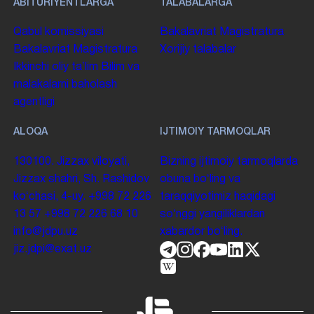
ABITURIYENTLARGA
TALABALARGA
Qabul komissiyasi
Bakalavriat
Magistratura
Bakalavriat
Magistratura
Xorijiy talabalar
Ikkinchi oliy taʼlim
Bilim va
malakalarni baholash
agentligi
ALOQA
IJTIMOIY TARMOQLAR
130100. Jizzax viloyati,
Bizning ijtimoiy tarmoqlarda
Jizzax shahri, Sh. Rashidov
obuna boʻling va
koʻchasi, 4-uy.
+998 72 226
taraqqiyotimiz haqidagi
13 57
+998 72 226 68 10
soʻnggi yangiliklardan
info@jdpu.uz
xabardor boʻling.
jiz.jdpi@exat.uz