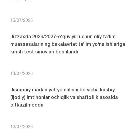
15/07/2026
Jizzaxda 2026/2027-o‘quv yili uchun oliy ta’lim
muassasalarining bakalavriat ta’lim yo‘nalishlariga
kirish test sinovlari boshlandi
14/07/2026
Jismoniy madaniyat yo‘nalishi bo‘yicha kasbiy
(ijodiy) imtihonlar ochiqlik va shaffoflik asosida
o‘tkazilmoqda
13/07/2026