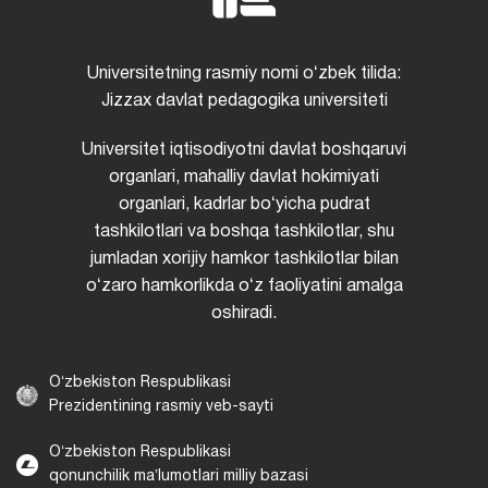
Universitetning rasmiy nomi oʻzbek tilida:
Jizzax davlat pedagogika universiteti
Universitet iqtisodiyotni davlat boshqaruvi
organlari, mahalliy davlat hokimiyati
organlari, kadrlar boʻyicha pudrat
tashkilotlari va boshqa tashkilotlar, shu
jumladan xorijiy hamkor tashkilotlar bilan
oʻzaro hamkorlikda oʻz faoliyatini amalga
oshiradi.
Oʻzbekiston Respublikasi
Prezidentining rasmiy veb-sayti
Oʻzbekiston Respublikasi
qonunchilik maʼlumotlari milliy bazasi