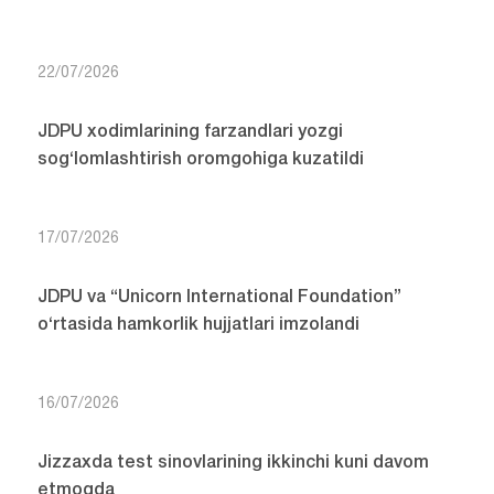
22/07/2026
JDPU xodimlarining farzandlari yozgi
sog‘lomlashtirish oromgohiga kuzatildi
17/07/2026
JDPU va “Unicorn International Foundation”
o‘rtasida hamkorlik hujjatlari imzolandi
16/07/2026
Jizzaxda test sinovlarining ikkinchi kuni davom
etmoqda