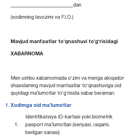
_________________________dan
(xodimning lavozimi va F.I.O.)
Mavjud manfaatlar toʻqnashuvi toʻgʻrisidagi
XABARNOMA
Men ushbu xabarnomada oʻzim va menga aloqador
shaxslarning mavjud manfaatlar toʻqnashuviga oid
quyidagi maʼlumotlar toʻgʻrisida xabar beraman:
Xodim
ga
oid maʼlumotlar
Identifikatsiya ID-kartasi yoki biometrik
1.
pasport maʼlumotlari (seriyasi, raqami,
berilgan sanasi)