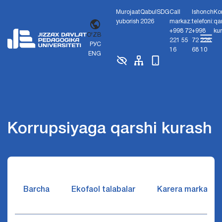
Murojaat
Qabul
SDG
Call
Ishonch
Ko
yuborish
2026
markaz:
telefoni:
qa
+998 72
+998
ku
O'ZB
221 55
72 226
РУС
16
68 10
ENG
Korrupsiyaga qarshi kurash
Barcha
Ekofaol talabalar
Karera markazi