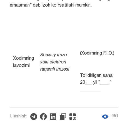
emasman” deb izoh koʻrsatilishi mumkin.
(Xodimning F.I.O.)
Shaxsiy
imzo
Xodimning
yoki elektron
lavozimi
raqamli imzosi
Toʻldirilgan sana
20___ yil “____”
_________
951
Ulashish: