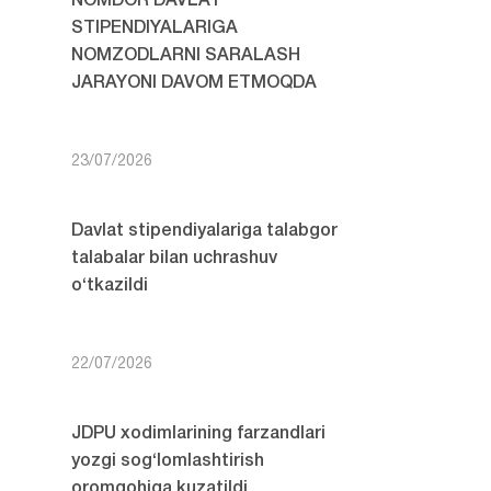
NOMDOR DAVLAT
STIPENDIYALARIGA
NOMZODLARNI SARALASH
JARAYONI DAVOM ETMOQDA
23/07/2026
Davlat stipendiyalariga talabgor
talabalar bilan uchrashuv
o‘tkazildi
22/07/2026
JDPU xodimlarining farzandlari
yozgi sog‘lomlashtirish
oromgohiga kuzatildi