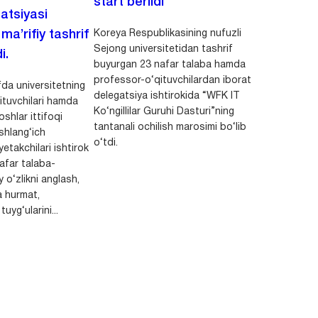
start berildi
zatsiyasi
Koreya Respublikasining nufuzli
a’rifiy tashrif
Sejong universitetidan tashrif
i.
buyurgan 23 nafar talaba hamda
professor-o‘qituvchilardan iborat
da universitetning
delegatsiya ishtirokida “WFK IT
ituvchilari hamda
Ko‘ngillilar Guruhi Dasturi”ning
shlar ittifoqi
tantanali ochilish marosimi bo‘lib
shlang‘ich
o‘tdi.
yetakchilari ishtirok
safar talaba-
y o‘zlikni anglash,
a hurmat,
uyg‘ularini...