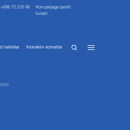
i: +998 72 226 68
Korrupsiyaga qarshi
kurash
o‘nalishlar
Interaktiv xizmatlar
etish