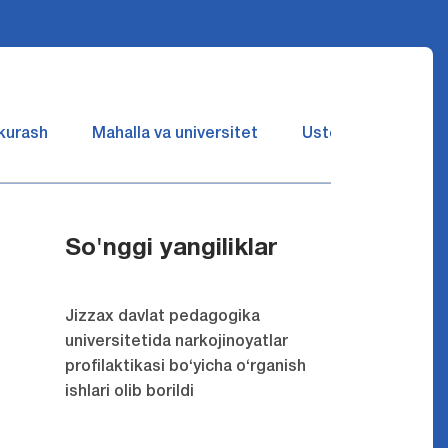
 kurash
Mahalla va universitet
Ustozlar suhbatin 
So'nggi yangiliklar
Jizzax davlat pedagogika
universitetida narkojinoyatlar
profilaktikasi bo‘yicha o‘rganish
ishlari olib borildi