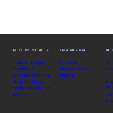
ABITURIYENTLARGA
TALABALARGA
AL
Qabul komissiyasi
Bakalavriat
130
Bakalavriat
Magistratura
Xorijiy
vilo
Magistratura
Ikkinchi
talabalar
Sh.
oliy taʼlim
Bilim va
4-u
malakalarni baholash
57
agentligi
inf
jiz