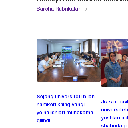
Barcha Rubrikalar
Sejong universiteti bilan
Jizzax dav
hamkorlikning yangi
universitet
yo‘nalishlari muhokama
yoshlari u
qilindi
shahridagi