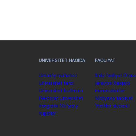
UNIVERSITET HAQIDA
FAOLIYAT
Umumiy maʼlumot
Ilmiy faoliyat
Oʻquv
Universitet tarixi
jarayoni
Xalqaro
Universitet tuzilmasi
munosabatlar
Rektorat
Universitet
Moliyaviy faoliyat
kengashi
Me'yoriy
Yoshlar siyosati
hujjatlar