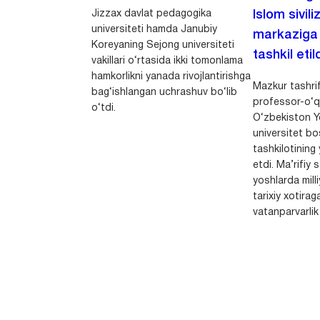
Jizzax davlat pedagogika
Islom sivili
universiteti hamda Janubiy
markaziga m
Koreyaning Sejong universiteti
tashkil etild
vakillari o‘rtasida ikki tomonlama
hamkorlikni yanada rivojlantirishga
Mazkur tashrif
bag‘ishlangan uchrashuv bo‘lib
professor-o‘q
o‘tdi.
O‘zbekiston Yo
universitet bo
tashkilotining 
etdi. Ma’rifiy 
yoshlarda milli
tarixiy xotirag
vatanparvarlik t