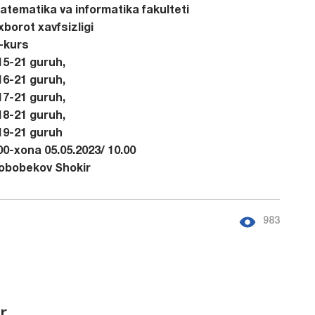
atematika va informatika fakulteti
xborot xavfsizligi
II-kurs
15-21 guruh,
16-21 guruh,
17-21 guruh,
18-21 guruh,
19-21 guruh
00-xona 05.05.2023/ 10.00
obobekov Shokir
983
r