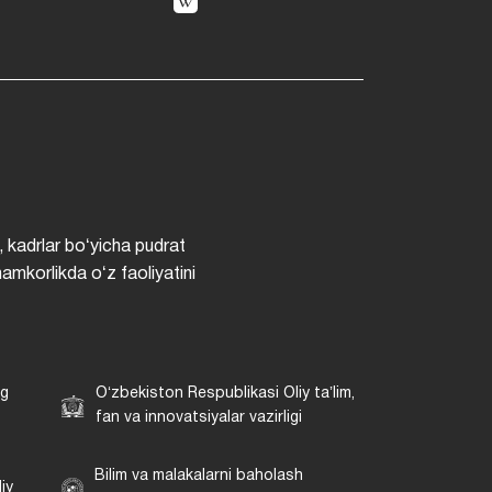
, kadrlar boʻyicha pudrat
hamkorlikda oʻz faoliyatini
ng
Oʻzbekiston Respublikasi Oliy taʼlim,
fan va innovatsiyalar vazirligi
Bilim va malakalarni baholash
iy