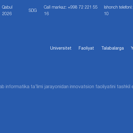
Qabul
Call markaz: +998 72 221 55
Ishonch telefon
SDG
2026
16
10
Universitet
Faoliyat
Talabalarga
Y
b informatika ta’limi jarayonidan innovatsion faoliyatini tashkil 