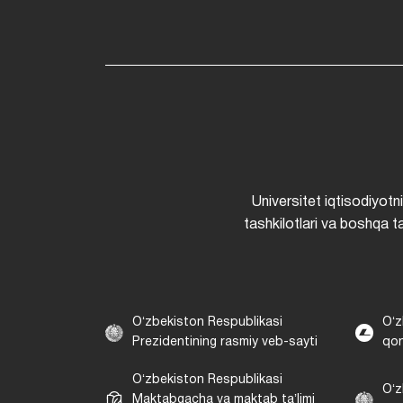
Universitet iqtisodiyotn
tashkilotlari va boshqa ta
Oʻzbekiston Respublikasi
Oʻz
Prezidentining rasmiy veb-sayti
qon
Oʻzbekiston Respublikasi
Oʻz
Maktabgacha va maktab taʼlimi