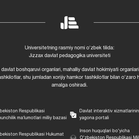
Universitetning rasmiy nomi oʻzbek tilida:
Jizzax davlat pedagogika universiteti
i davlat boshqaruvi organlari, mahalliy davlat hokimiyati organlari
shkilotlar, shu jumladan xorijiy hamkor tashkilotlar bilan oʻzaro 
amalga oshiradi.
bekiston Respublikasi
Davlat interaktiv xizmatlarini
unchilik maʼlumotlari milliy bazasi
yagona portali
Inson huquqlari bo‘yicha
bekiston Respublikasi Hukumat
O‘zbekiston Respublikasi Mill