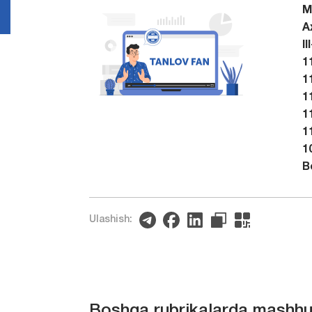
M
A
I
1
1
1
1
1
1
B
Ulashish:
Boshqa rubrikalarda mashhu