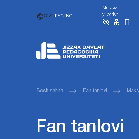
Murojaat
yuborish
O'ZB
РУС
ENG
Bosh sahifa
Fan tanlovi
Makta
Fan tanlovi