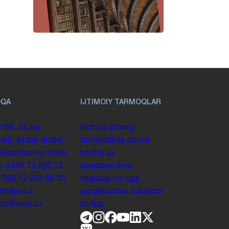
OQA
IJTIMOIY TARMOQLAR
100. Jizzax
Bizning ijtimoiy
yati, Jizzax shahri,
tarmoqlarda obuna
 Rashidov koʻchasi,
boʻling va
y.
+998 72 226 13
taraqqiyotimiz
+998 72 226 68 10
haqidagi soʻnggi
o@jdpu.uz
yangiliklardan xabardor
.jdpi@exat.uz
boʻling.