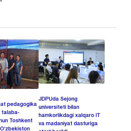
JDPUda Sejong
lat pedagogika
universiteti bilan
i talaba-
hamkorlikdagi xalqaro IT
chun Toshkent
va madaniyat dasturiga
 O‘zbekiston