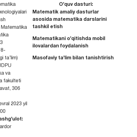
matika
O’quv dasturi:
xnologiyalari
Mаtеmаtik аmаliy dаsturlаr
аsоsidа mаtеmаtikа dаrslаrini
ash
tаshkil etish
Matematika
tika
Mаtеmаtikаni o’qitishdа mobil
3
ilovalardan foydalanish
8-
i ta’lim)
Mаsоfаviy tа’lim bilan tanishtirish
 JDPU
ka va
a fakulteti
qavat, 306
vral 2023 yil
00
ashg’ulot:
ardor