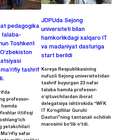
JDPUda Sejong
lat pedagogika
universiteti bilan
i talaba-
hamkorlikdagi xalqaro IT
chun Toshkent
va madaniyat dasturiga
 O‘zbekiston
start berildi
zatsiyasi
Koreya Respublikasining
a’rifiy tashrif
nufuzli Sejong universitetidan
i.
tashrif buyurgan 23 nafar
talaba hamda professor-
ifda
o‘qituvchilardan iborat
ing professor-
delegatsiya ishtirokida “WFK
ri hamda
IT Ko‘ngillilar Guruhi
oshlar ittifoqi
Dasturi”ning tantanali ochilish
boshlang‘ich
marosimi bo‘lib o‘tdi.
g yetakchilari
 Ma’rifiy safar