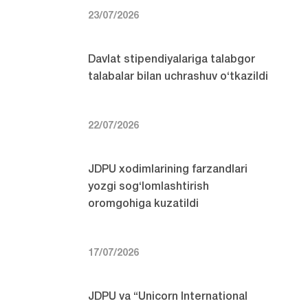
23/07/2026
Davlat stipendiyalariga talabgor
talabalar bilan uchrashuv o‘tkazildi
22/07/2026
JDPU xodimlarining farzandlari
yozgi sog‘lomlashtirish
oromgohiga kuzatildi
17/07/2026
JDPU va “Unicorn International