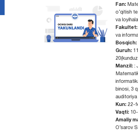
Fan:
Mate
o’qitish te
va loyihal
Fakultet:
va informa
Bosqich:
Guruh:
11
20(kunduzg
Manzil:
:
Matemati
informatik
binosi, 3 
auditoriya
Kun:
22-fe
Vaqti:
10-
Amaliy m
O’sarov S