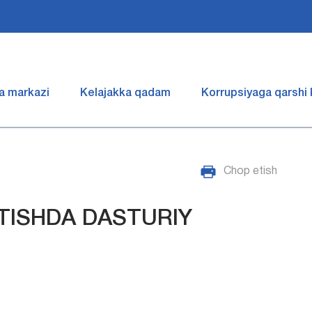
a markazi
Kelajakka qadam
Korrupsiyaga qarshi
Chop etish
TISHDА DASTURIY