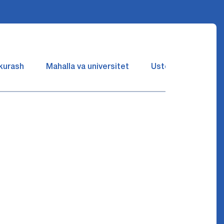
 kurash
Mahalla va universitet
Ustozlar suhbatin 