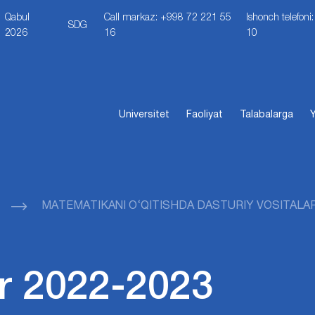
Qabul
Call markaz: +998 72 221 55
Ishonch telefon
SDG
2026
16
10
Universitet
Faoliyat
Talabalarga
Y
MАTЕMАTIKАNI O‘QITISHDА DASTURIY VOSITALAR
r 2022-2023