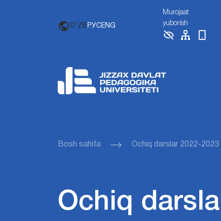
Murojaat
yuborish
O'ZB
РУС
ENG
Bosh sahifa
Ochiq darslar 2022-2023
Ochiq darsla