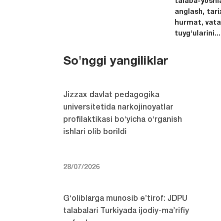
talaba-yoshla
anglash, tari
hurmat, vata
tuyg‘ularini...
So'nggi yangiliklar
Jizzax davlat pedagogika
universitetida narkojinoyatlar
profilaktikasi bo‘yicha o‘rganish
ishlari olib borildi
28/07/2026
G‘oliblarga munosib e’tirof: JDPU
talabalari Turkiyada ijodiy-ma’rifiy