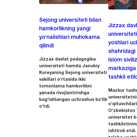
Sejong universiteti bilan
Jizzax dav
hamkorlikning yangi
universitet
yo‘nalishlari muhokama
yoshlari u
qilindi
shahridagi
Jizzax davlat pedagogika
Islom sivili
universiteti hamda Janubiy
markaziga m
Koreyaning Sejong universiteti
tashkil etild
vakillari o‘rtasida ikki
tomonlama hamkorlikni
Mazkur tashr
yanada rivojlantirishga
universitetn
bag‘ishlangan uchrashuv bo‘lib
o‘qituvchila
o‘tdi.
O‘zbekiston Y
universitet 
tashkilotinin
ishtirok etdi.