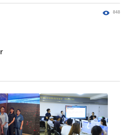
848
r