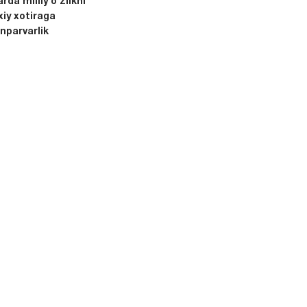
rda milliy o‘zlikni
xiy xotiraga
nparvarlik