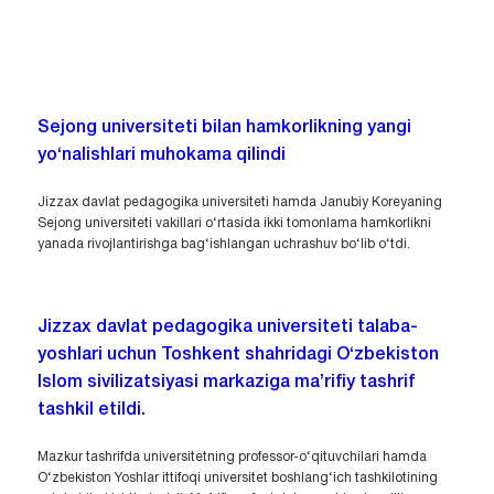
Sejong universiteti bilan hamkorlikning yangi
yo‘nalishlari muhokama qilindi
Jizzax davlat pedagogika universiteti hamda Janubiy Koreyaning
Sejong universiteti vakillari o‘rtasida ikki tomonlama hamkorlikni
yanada rivojlantirishga bag‘ishlangan uchrashuv bo‘lib o‘tdi.
Jizzax davlat pedagogika universiteti talaba-
yoshlari uchun Toshkent shahridagi O‘zbekiston
Islom sivilizatsiyasi markaziga ma’rifiy tashrif
tashkil etildi.
Mazkur tashrifda universitetning professor-o‘qituvchilari hamda
O‘zbekiston Yoshlar ittifoqi universitet boshlang‘ich tashkilotining