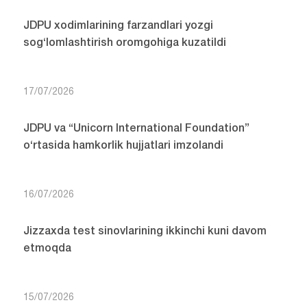
JDPU xodimlarining farzandlari yozgi
sog‘lomlashtirish oromgohiga kuzatildi
17/07/2026
JDPU va “Unicorn International Foundation”
o‘rtasida hamkorlik hujjatlari imzolandi
16/07/2026
Jizzaxda test sinovlarining ikkinchi kuni davom
etmoqda
15/07/2026