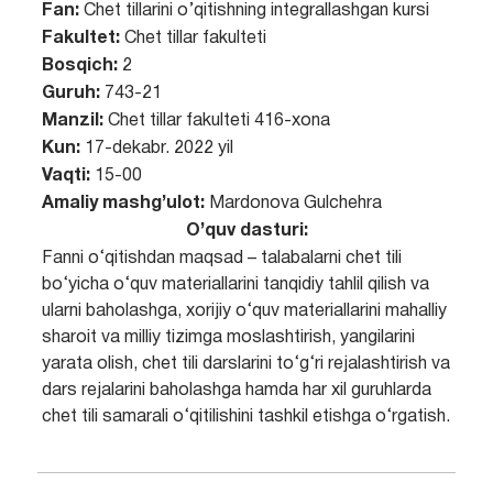
Fan:
Chet tillarini o’qitishning integrallashgan kursi
Fakultet:
Chet tillar fakulteti
Bosqich:
2
Guruh:
743-21
Manzil:
Chet tillar fakulteti 416-xona
Kun:
17-dekabr. 2022 yil
Vaqti:
15-00
Amaliy mashg’ulot:
Mardonova Gulchehra
O’quv dasturi:
Fanni o‘qitishdan maqsad – talabalarni chet tili
bo‘yicha o‘quv materiallarini tanqidiy tahlil qilish va
ularni baholashga, xorijiy o‘quv materiallarini mahalliy
sharoit va milliy tizimga moslashtirish, yangilarini
yarata olish, chet tili darslarini to‘g‘ri rejalashtirish va
dars rejalarini baholashga hamda har xil guruhlarda
chet tili samarali o‘qitilishini tashkil etishga o‘rgatish.