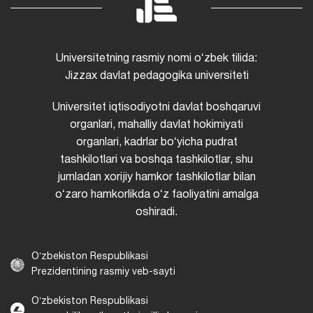
Universitetning rasmiy nomi oʻzbek tilida:
Jizzax davlat pedagogika universiteti
Universitet iqtisodiyotni davlat boshqaruvi
organlari, mahalliy davlat hokimiyati
organlari, kadrlar boʻyicha pudrat
tashkilotlari va boshqa tashkilotlar, shu
jumladan xorijiy hamkor tashkilotlar bilan
oʻzaro hamkorlikda oʻz faoliyatini amalga
oshiradi.
Oʻzbekiston Respublikasi
Prezidentining rasmiy veb-sayti
Oʻzbekiston Respublikasi