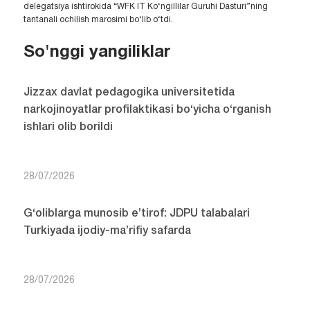
delegatsiya ishtirokida “WFK IT Ko‘ngillilar Guruhi Dasturi”ning
tantanali ochilish marosimi bo‘lib o‘tdi.
So'nggi yangiliklar
Jizzax davlat pedagogika universitetida
narkojinoyatlar profilaktikasi bo‘yicha o‘rganish
ishlari olib borildi
28/07/2026
G‘oliblarga munosib e’tirof: JDPU talabalari
Turkiyada ijodiy-ma’rifiy safarda
28/07/2026