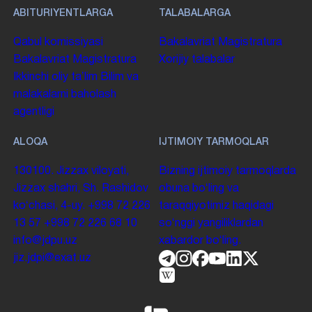
ABITURIYENTLARGA
TALABALARGA
Qabul komissiyasi
Bakalavriat
Magistratura
Bakalavriat
Magistratura
Xorijiy talabalar
Ikkinchi oliy taʼlim
Bilim va
malakalarni baholash
agentligi
ALOQA
IJTIMOIY TARMOQLAR
130100. Jizzax viloyati,
Bizning ijtimoiy tarmoqlarda
Jizzax shahri, Sh. Rashidov
obuna boʻling va
koʻchasi, 4-uy.
+998 72 226
taraqqiyotimiz haqidagi
13 57
+998 72 226 68 10
soʻnggi yangiliklardan
info@jdpu.uz
xabardor boʻling.
jiz.jdpi@exat.uz