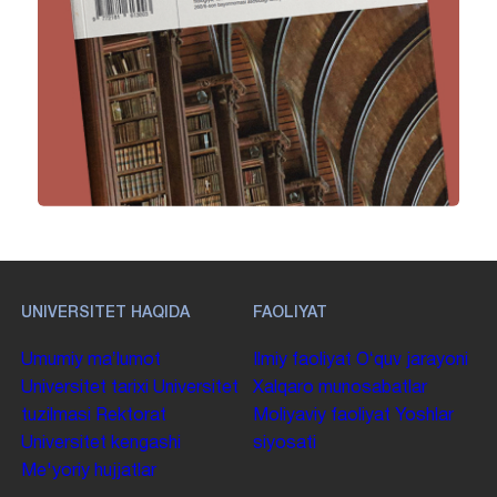
UNIVERSITET HAQIDA
FAOLIYAT
Umumiy maʼlumot
Ilmiy faoliyat
Oʻquv jarayoni
Universitet tarixi
Universitet
Xalqaro munosabatlar
tuzilmasi
Rektorat
Moliyaviy faoliyat
Yoshlar
Universitet kengashi
siyosati
Me'yoriy hujjatlar