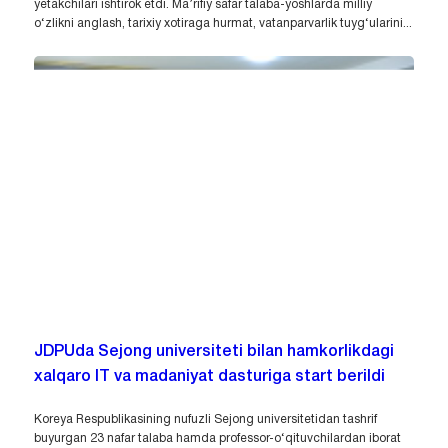
yetakchilari ishtirok etdi. Ma’rifiy safar talaba-yoshlarda milliy
o‘zlikni anglash, tarixiy xotiraga hurmat, vatanparvarlik tuyg‘ularini...
JDPUda Sejong universiteti bilan hamkorlikdagi
xalqaro IT va madaniyat dasturiga start berildi
Koreya Respublikasining nufuzli Sejong universitetidan tashrif
buyurgan 23 nafar talaba hamda professor-o‘qituvchilardan iborat