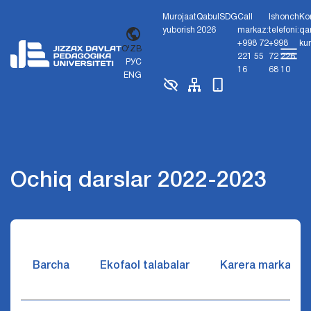
Murojaat
Qabul
SDG
Call
Ishonch
Ko
yuborish
2026
markaz:
telefoni:
qa
+998 72
+998
ku
O'ZB
221 55
72 226
РУС
16
68 10
ENG
Ochiq darslar 2022-2023
Barcha
Ekofaol talabalar
Karera markazi