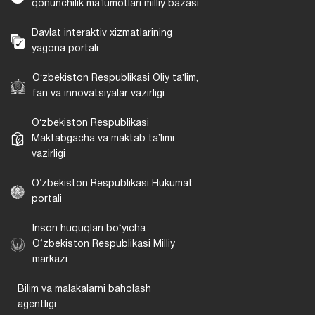
qonunchilik maʼlumotlari milliy bazasi
Davlat interaktiv xizmatlarining
yagona portali
Oʻzbekiston Respublikasi Oliy taʼlim,
fan va innovatsiyalar vazirligi
Oʻzbekiston Respublikasi
Maktabgacha va maktab taʼlimi
vazirligi
Oʻzbekiston Respublikasi Hukumat
portali
Inson huquqlari bo‘yicha
O‘zbekiston Respublikasi Milliy
markazi
Bilim va malakalarni baholash
agentligi