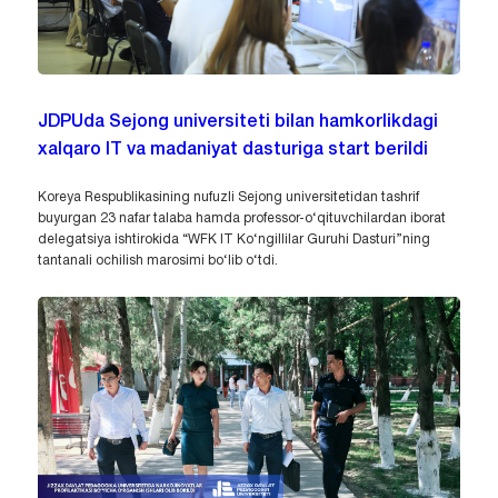
JDPUda Sejong universiteti bilan hamkorlikdagi
xalqaro IT va madaniyat dasturiga start berildi
Koreya Respublikasining nufuzli Sejong universitetidan tashrif
buyurgan 23 nafar talaba hamda professor-o‘qituvchilardan iborat
delegatsiya ishtirokida “WFK IT Ko‘ngillilar Guruhi Dasturi”ning
tantanali ochilish marosimi bo‘lib o‘tdi.