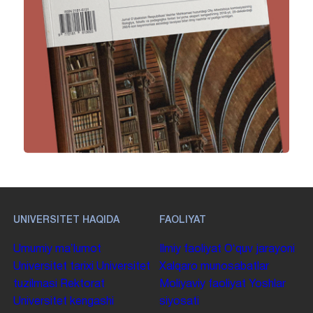
UNIVERSITET HAQIDA
FAOLIYAT
Umumiy maʼlumot
Ilmiy faoliyat
Oʻquv jarayoni
Universitet tarixi
Universitet
Xalqaro munosabatlar
tuzilmasi
Rektorat
Moliyaviy faoliyat
Yoshlar
Universitet kengashi
siyosati