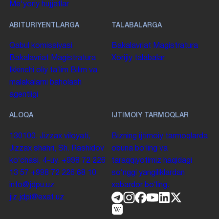
Me'yoriy hujjatlar
ABITURIYENTLARGA
TALABALARGA
Qabul komissiyasi
Bakalavriat
Magistratura
Bakalavriat
Magistratura
Xorijiy talabalar
Ikkinchi oliy taʼlim
Bilim va
malakalarni baholash
agentligi
ALOQA
IJTIMOIY TARMOQLAR
130100. Jizzax viloyati,
Bizning ijtimoiy tarmoqlarda
Jizzax shahri, Sh. Rashidov
obuna boʻling va
koʻchasi, 4-uy.
+998 72 226
taraqqiyotimiz haqidagi
13 57
+998 72 226 68 10
soʻnggi yangiliklardan
info@jdpu.uz
xabardor boʻling.
jiz.jdpi@exat.uz