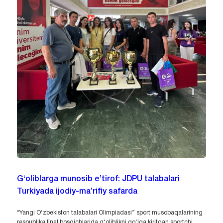
G‘oliblarga munosib e’tirof: JDPU talabalari
Turkiyada ijodiy-ma’rifiy safarda
“Yangi O‘zbekiston talabalari Olimpiadasi” sport musobaqalarining
respublika final bosqichlarida g‘oliblikni qo‘lga kiritgan sportchi