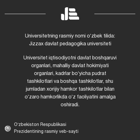
Universitetning rasmiy nomi oʻzbek tilida:
Jizzax davlat pedagogika universiteti
Universitet iqtisodiyotni davlat boshqaruvi
organlari, mahalliy davlat hokimiyati
organlari, kadrlar boʻyicha pudrat
tashkilotlari va boshqa tashkilotlar, shu
jumladan xorijiy hamkor tashkilotlar bilan
oʻzaro hamkorlikda oʻz faoliyatini amalga
oshiradi.
Oʻzbekiston Respublikasi
Prezidentining rasmiy veb-sayti