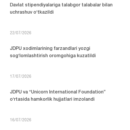
Davlat stipendiyalariga talabgor talabalar bilan
uchrashuv o‘tkazildi
22/07/2026
JDPU xodimlarining farzandlari yozgi
sog‘lomlashtirish oromgohiga kuzatildi
17/07/2026
JDPU va “Unicorn International Foundation”
o‘rtasida hamkorlik hujjatlari imzolandi
16/07/2026