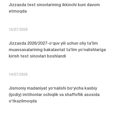
Jizzaxda test sinovlarining ikkinchi kuni davom
etmoqda
15/07/2026
Jizzaxda 2026/2027-o‘quv yili uchun oliy ta’lim
muassasalarining bakalavriat ta’lim yo‘nalishlariga
kirish test sinovlari boshlandi
14/07/2026
Jismoniy madaniyat yo‘nalishi bo‘yicha kasbiy
(ijodiy) imtihonlar ochiqlik va shaffoflik asosida
o‘tkazilmoqda