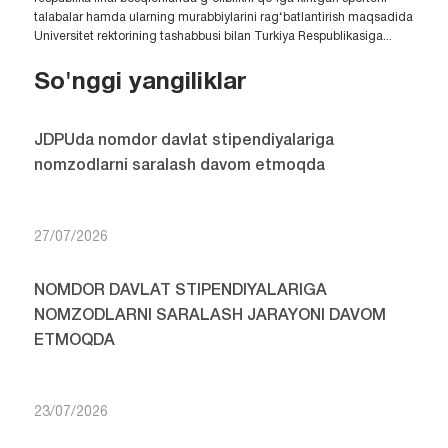
talabalar hamda ularning murabbiylarini rag‘batlantirish maqsadida
Universitet rektorining tashabbusi bilan Turkiya Respublikasiga...
So'nggi yangiliklar
JDPUda nomdor davlat stipendiyalariga
nomzodlarni saralash davom etmoqda
27/07/2026
NOMDOR DAVLAT STIPENDIYALARIGA
NOMZODLARNI SARALASH JARAYONI DAVOM
ETMOQDA
23/07/2026