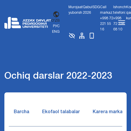
Murojaat
Qabul
SDG
Call
Ishonch
Ko
yuborish
2026
markaz:
telefoni:
qa
+998 72
+998
ku
O'ZB
221 55
72 226
РУС
16
68 10
ENG
Ochiq darslar 2022-2023
Barcha
Ekofaol talabalar
Karera markazi