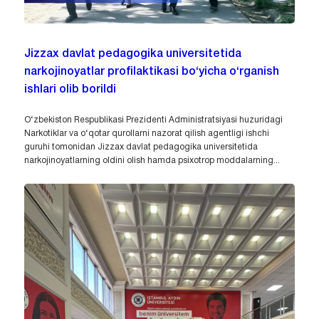
Jizzax davlat pedagogika universitetida
narkojinoyatlar profilaktikasi bo‘yicha o‘rganish
ishlari olib borildi
O‘zbekiston Respublikasi Prezidenti Administratsiyasi huzuridagi
Narkotiklar va o‘qotar qurollarni nazorat qilish agentligi ishchi
guruhi tomonidan Jizzax davlat pedagogika universitetida
narkojinoyatlarning oldini olish hamda psixotrop moddalarning...