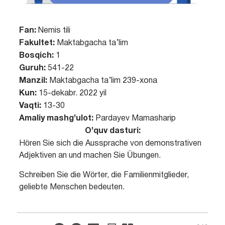
Fan:
Nemis tili
Fakultet:
Maktabgacha ta’lim
Bosqich:
1
Guruh:
541-22
Manzil:
Maktabgacha ta’lim 239-xona
Kun:
15-dekabr. 2022 yil
Vaqti:
13-30
Amaliy mashg’ulot:
Pardayev Mamasharip
O’quv dasturi:
Hören Sie sich die Aussprache von demonstrativen
Adjektiven an und machen Sie Übungen.
Schreiben Sie die Wörter, die Familienmitglieder,
geliebte Menschen bedeuten.