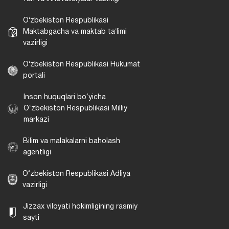
Oʻzbekiston Respublikasi
Maktabgacha va maktab taʼlimi
vazirligi
Oʻzbekiston Respublikasi Hukumat
portali
Inson huquqlari bo‘yicha
O‘zbekiston Respublikasi Milliy
markazi
Bilim va malakalarni baholash
agentligi
O‘zbekiston Respublikasi Adliya
vazirligi
Jizzax viloyati hokimligining rasmiy
sayti