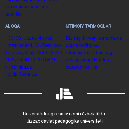
malakalarni baholash
agentligi
ALOQA
IJTIMOIY TARMOQLAR
130100. Jizzax viloyati,
Bizning ijtimoiy tarmoqlarda
Jizzax shahri, Sh. Rashidov
obuna boʻling va
koʻchasi, 4-uy.
+998 72 226
taraqqiyotimiz haqidagi
13 57
+998 72 226 68 10
soʻnggi yangiliklardan
info@jdpu.uz
xabardor boʻling.
jiz.jdpi@exat.uz
Universitetning rasmiy nomi oʻzbek tilida:
Jizzax davlat pedagogika universiteti