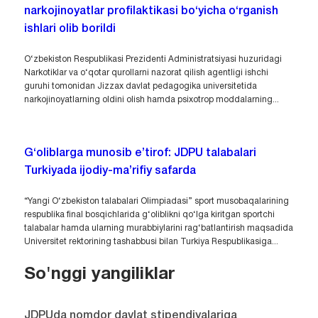
narkojinoyatlar profilaktikasi bo‘yicha o‘rganish
ishlari olib borildi
O‘zbekiston Respublikasi Prezidenti Administratsiyasi huzuridagi
Narkotiklar va o‘qotar qurollarni nazorat qilish agentligi ishchi
guruhi tomonidan Jizzax davlat pedagogika universitetida
narkojinoyatlarning oldini olish hamda psixotrop moddalarning...
G‘oliblarga munosib e’tirof: JDPU talabalari
Turkiyada ijodiy-ma’rifiy safarda
“Yangi O‘zbekiston talabalari Olimpiadasi” sport musobaqalarining
respublika final bosqichlarida g‘oliblikni qo‘lga kiritgan sportchi
talabalar hamda ularning murabbiylarini rag‘batlantirish maqsadida
Universitet rektorining tashabbusi bilan Turkiya Respublikasiga...
So'nggi yangiliklar
JDPUda nomdor davlat stipendiyalariga