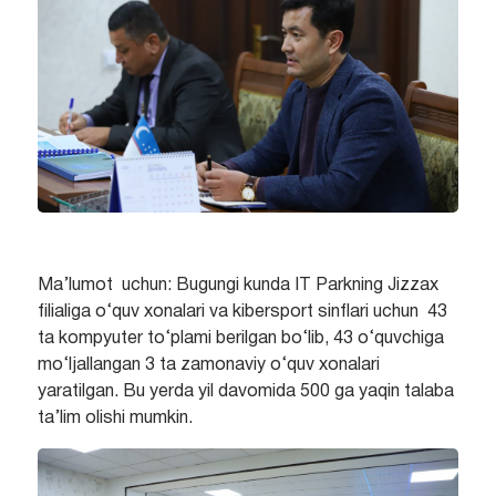
Ma’lumot uchun: Bugungi kunda IT Parkning Jizzax
filialiga o‘quv xonalari va kibersport sinflari uchun 43
ta kompyuter to‘plami berilgan bo‘lib, 43 o‘quvchiga
mo‘ljallangan 3 ta zamonaviy o‘quv xonalari
yaratilgan. Bu yerda yil davomida 500 ga yaqin talaba
ta’lim olishi mumkin.