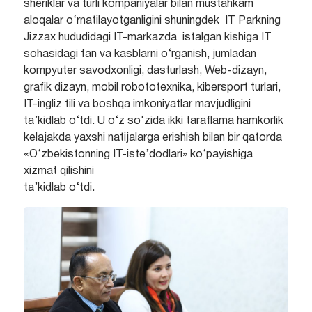
sheriklar va turli kompaniyalar bilan mustahkam
aloqalar o‘rnatilayotganligini shuningdek IT Parkning
Jizzax hududidagi IT-markazda istalgan kishiga IT
sohasidagi fan va kasblarni o‘rganish, jumladan
kompyuter savodxonligi, dasturlash, Web-dizayn,
grafik dizayn, mobil robototexnika, kibersport turlari,
IT-ingliz tili va boshqa imkoniyatlar mavjudligini
ta’kidlab o‘tdi. U o‘z so‘zida ikki taraflama hamkorlik
kelajakda yaxshi natijalarga erishish bilan bir qatorda
«O‘zbekistonning IT-iste’dodlari» ko‘payishiga
xizmat qilishini
ta’kidlab o‘tdi.