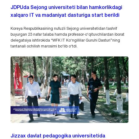
JDPUda Sejong universiteti bilan hamkorlikdagi
xalqaro IT va madaniyat dasturiga start berildi
Koreya Respublikasining nufuzli Sejong universitetidan tashrif
buyurgan 23 nafar talaba hamda professor-o‘qituvchilardan iborat
delegatsiya ishtirokida “WFK IT Ko‘ngillilar Guruhi Dasturi”ning
tantanali ochilish marosimi bo‘lib o‘tdi.
Jizzax davlat pedagogika universitetida