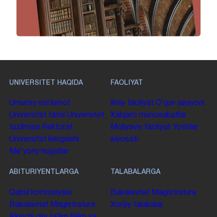
UNIVERSITET HAQIDA
FAOLIYAT
Umumiy maʼlumot
Ilmiy faoliyat
Oʻquv jarayoni
Universitet tarixi
Universitet
Xalqaro munosabatlar
tuzilmasi
Rektorat
Moliyaviy faoliyat
Yoshlar
Universitet kengashi
siyosati
Me'yoriy hujjatlar
ABITURIYENTLARGA
TALABALARGA
Qabul komissiyasi
Bakalavriat
Magistratura
Bakalavriat
Magistratura
Xorijiy talabalar
Ikkinchi oliy taʼlim
Bilim va