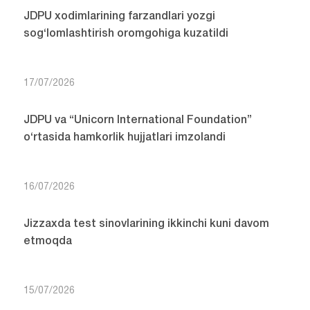
JDPU xodimlarining farzandlari yozgi
sog‘lomlashtirish oromgohiga kuzatildi
17/07/2026
JDPU va “Unicorn International Foundation”
o‘rtasida hamkorlik hujjatlari imzolandi
16/07/2026
Jizzaxda test sinovlarining ikkinchi kuni davom
etmoqda
15/07/2026