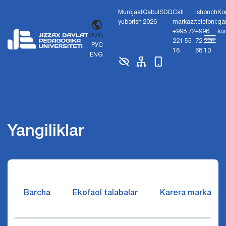
Murojaat
Qabul
SDG
Call
Ishonch
Ko
yuborish
2026
markaz:
telefoni:
qa
+998 72
+998
ku
O'ZB
221 55
72 226
РУС
16
68 10
ENG
Yangiliklar
Barcha
Ekofaol talabalar
Karera markazi