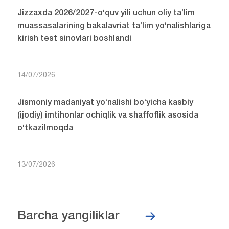
Jizzaxda 2026/2027-o‘quv yili uchun oliy ta’lim
muassasalarining bakalavriat ta’lim yo‘nalishlariga
kirish test sinovlari boshlandi
14/07/2026
Jismoniy madaniyat yo‘nalishi bo‘yicha kasbiy
(ijodiy) imtihonlar ochiqlik va shaffoflik asosida
o‘tkazilmoqda
13/07/2026
Barcha yangiliklar