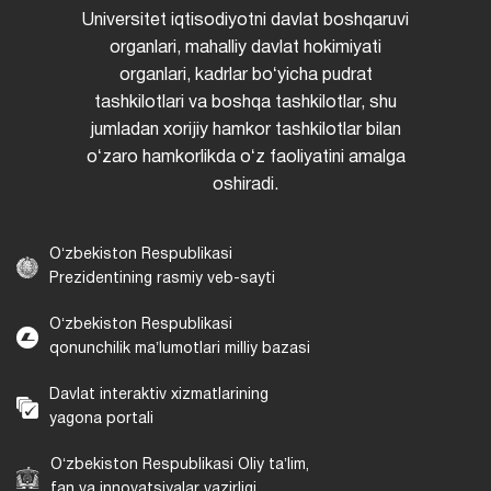
Universitet iqtisodiyotni davlat boshqaruvi
organlari, mahalliy davlat hokimiyati
organlari, kadrlar boʻyicha pudrat
tashkilotlari va boshqa tashkilotlar, shu
jumladan xorijiy hamkor tashkilotlar bilan
oʻzaro hamkorlikda oʻz faoliyatini amalga
oshiradi.
Oʻzbekiston Respublikasi
Prezidentining rasmiy veb-sayti
Oʻzbekiston Respublikasi
qonunchilik maʼlumotlari milliy bazasi
Davlat interaktiv xizmatlarining
yagona portali
Oʻzbekiston Respublikasi Oliy taʼlim,
fan va innovatsiyalar vazirligi