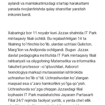
aylandi va mamlakatimizdagi startap harakatlarni
yanada rivojlantirishda qulay sharoitlar yaratish
imkonini berdi.
Xabaringiz bor 11 noyabr kuni Jizzax shahrida IT Park
mintaqaviy filiali ochildi. Bu rejalashtirilgan 14 ta
filialning to‘rtinchisi bo‘lib, ulardan uchtasi Guliston,
Marg‘ilon va Andijonda ochilgandi. Bugun Jizzax
davlat pedagogika institutida IT Park mintaqaviy filiali
rahbariyati va oliygohning Matematika va informatika
fakulteti professor –o‘qituvchilari, Axborot
texnologiya markazi mutaxasislari ishtirokida
uchrashuv bo‘lib o‘tdi. Uchrashuvdan ko‘zlangan
maqsad esa o‘zaro hamkorlikni yo‘lga qo‘yish.
Uchrashuvda so‘zga chiqqan Jizzaxdagi filial
loyihasini IT Park maslahatchisi Jayaram Partasarti
Filial 24/7 rejimda faoliyat yuritib, u yerda chet ellik