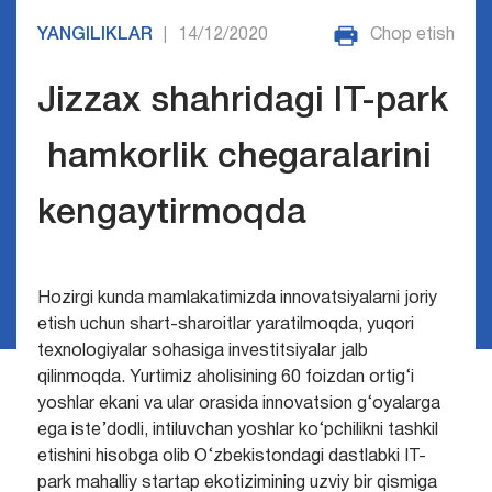
YANGILIKLAR
14/12/2020
Chop etish
|
Jizzax shahridagi IT-park
hamkorlik chegaralarini
kengaytirmoqda
Hozirgi kunda mamlakatimizda innovatsiyalarni joriy
etish uchun shart-sharoitlar yaratilmoqda, yuqori
texnologiyalar sohasiga investitsiyalar jalb
qilinmoqda. Yurtimiz aholisining 60 foizdan ortig‘i
yoshlar ekani va ular orasida innovatsion g‘oyalarga
ega iste’dodli, intiluvchan yoshlar ko‘pchilikni tashkil
etishini hisobga olib O‘zbekistondagi dastlabki IT-
park mahalliy startap ekotizimining uzviy bir qismiga