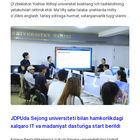
O‘zbekiston Yoshlar ittifoqi universitet boshlang‘ich tashkilotining
yetakchilari ishtirok etdi. Ma’rifiy safar talaba-yoshlarda milliy
o‘zlikni anglash, tarixiy xotiraga hurmat, vatanparvarlik tuyg‘ularini...
JDPUda Sejong universiteti bilan hamkorlikdagi
xalqaro IT va madaniyat dasturiga start berildi
Koreya Respublikasining nufuzli Sejong universitetidan tashrif