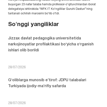
buyurgan 23 nafar talaba hamda professor-o‘qituvchilardan iborat
delegatsiya ishtirokida “WFK IT Ko‘ngillilar Guruhi Dasturi”ning
tantanali ochilish marosimi bo‘lib o‘tdi.
So'nggi yangiliklar
Jizzax davlat pedagogika universitetida
narkojinoyatlar profilaktikasi bo‘yicha o‘rganish
ishlari olib borildi
28/07/2026
G‘oliblarga munosib e’tirof: JDPU talabalari
Turkiyada ijodiy-ma’rifiy safarda
28/07/2026