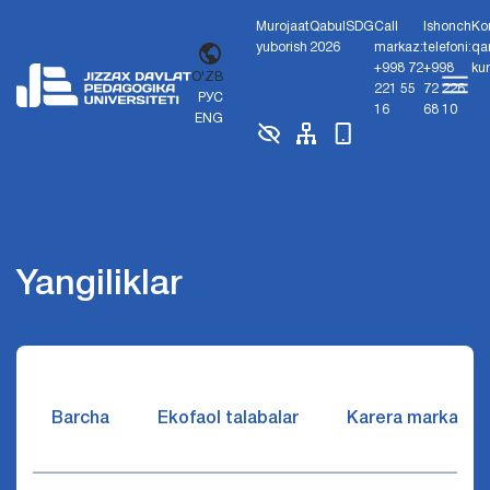
Murojaat
Qabul
SDG
Call
Ishonch
Ko
yuborish
2026
markaz:
telefoni:
qa
+998 72
+998
ku
O'ZB
221 55
72 226
РУС
16
68 10
ENG
Yangiliklar
Barcha
Ekofaol talabalar
Karera markazi