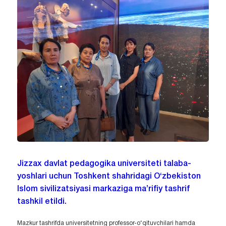
Jizzax davlat pedagogika universiteti talaba-
yoshlari uchun Toshkent shahridagi O‘zbekiston
Islom sivilizatsiyasi markaziga ma’rifiy tashrif
tashkil etildi.
Mazkur tashrifda universitetning professor-o‘qituvchilari hamda