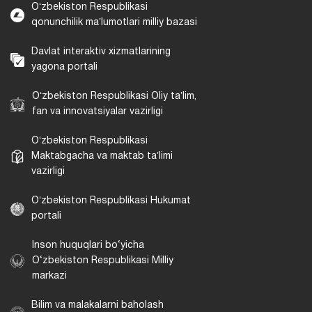
Oʻzbekiston Respublikasi
qonunchilik maʼlumotlari milliy bazasi
Davlat interaktiv xizmatlarining
yagona portali
Oʻzbekiston Respublikasi Oliy taʼlim,
fan va innovatsiyalar vazirligi
Oʻzbekiston Respublikasi
Maktabgacha va maktab taʼlimi
vazirligi
Oʻzbekiston Respublikasi Hukumat
portali
Inson huquqlari bo‘yicha
O‘zbekiston Respublikasi Milliy
markazi
Bilim va malakalarni baholash