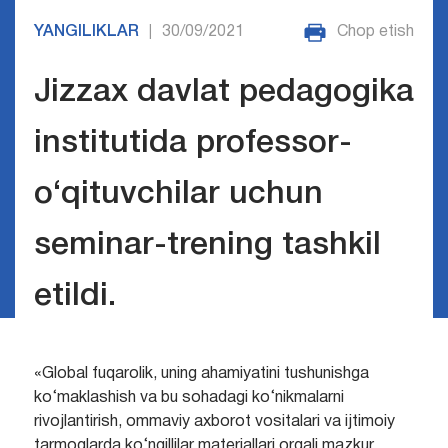
YANGILIKLAR
30/09/2021
Chop etish
|
Jizzax davlat pedagogika
institutida professor-
o‘qituvchilar uchun
seminar-trening tashkil
etildi.
«Global fuqarolik, uning ahamiyatini tushunishga
ko‘maklashish va bu sohadagi ko‘nikmalarni
rivojlantirish, ommaviy axborot vositalari va ijtimoiy
tarmoqlarda ko‘ngillilar materiallari orqali mazkur