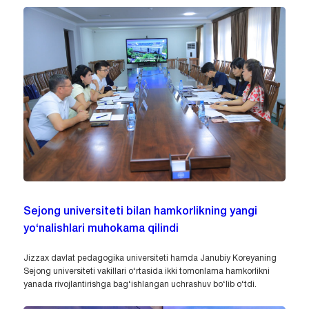
Sejong universiteti bilan hamkorlikning yangi
yo‘nalishlari muhokama qilindi
Jizzax davlat pedagogika universiteti hamda Janubiy Koreyaning
Sejong universiteti vakillari o‘rtasida ikki tomonlama hamkorlikni
yanada rivojlantirishga bag‘ishlangan uchrashuv bo‘lib o‘tdi.