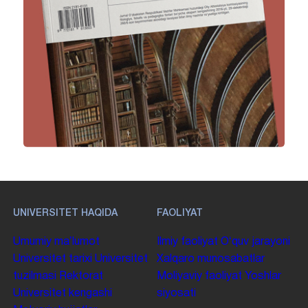
UNIVERSITET HAQIDA
FAOLIYAT
Umumiy maʼlumot
Ilmiy faoliyat
Oʻquv jarayoni
Universitet tarixi
Universitet
Xalqaro munosabatlar
tuzilmasi
Rektorat
Moliyaviy faoliyat
Yoshlar
Universitet kengashi
siyosati