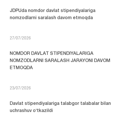
JDPUda nomdor davlat stipendiyalariga
nomzodlarni saralash davom etmoqda
27/07/2026
NOMDOR DAVLAT STIPENDIYALARIGA
NOMZODLARNI SARALASH JARAYONI DAVOM
ETMOQDA
23/07/2026
Davlat stipendiyalariga talabgor talabalar bilan
uchrashuv o‘tkazildi