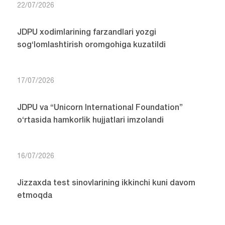
22/07/2026
JDPU xodimlarining farzandlari yozgi
sog‘lomlashtirish oromgohiga kuzatildi
17/07/2026
JDPU va “Unicorn International Foundation”
o‘rtasida hamkorlik hujjatlari imzolandi
16/07/2026
Jizzaxda test sinovlarining ikkinchi kuni davom
etmoqda