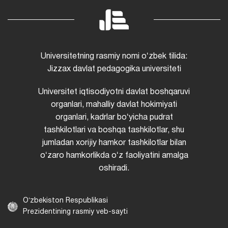
Universitetning rasmiy nomi oʻzbek tilida:
Jizzax davlat pedagogika universiteti
Universitet iqtisodiyotni davlat boshqaruvi
organlari, mahalliy davlat hokimiyati
organlari, kadrlar boʻyicha pudrat
tashkilotlari va boshqa tashkilotlar, shu
jumladan xorijiy hamkor tashkilotlar bilan
oʻzaro hamkorlikda oʻz faoliyatini amalga
oshiradi.
Oʻzbekiston Respublikasi
Prezidentining rasmiy veb-sayti