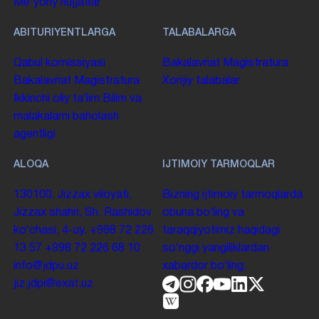
Me'yoriy hujjatlar
ABITURIYENTLARGA
TALABALARGA
Qabul komissiyasi
Bakalavriat
Magistratura
Bakalavriat
Magistratura
Xorijiy talabalar
Ikkinchi oliy taʼlim
Bilim va
malakalarni baholash
agentligi
ALOQA
IJTIMOIY TARMOQLAR
130100. Jizzax viloyati,
Bizning ijtimoiy tarmoqlarda
Jizzax shahri, Sh. Rashidov
obuna boʻling va
koʻchasi, 4-uy.
+998 72 226
taraqqiyotimiz haqidagi
13 57
+998 72 226 68 10
soʻnggi yangiliklardan
info@jdpu.uz
xabardor boʻling.
jiz.jdpi@exat.uz