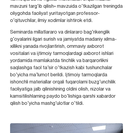
mavzuni targ‘ib qilish» mavzuida o‘tkazilgan treningda
oliygohda faoliyat yuritayotgan professor-
o‘qituvchilar, ilmiy xodimlar ishtirok etdi.
Seminarda millatlararo va dinlararo bag‘rikenglik
g‘oyalarini ilgari surish va jamiyatda madaniy xilma-
xillikni yanada rivojlantirish, ommaviy axborot
vositalari va ijtimoiy tarmoqlardagi axborot ishlari
yordamida mamlakatda tinchlik va barqarorlikni
saqlashga faol ta’sir o‘tkazish kabi tushunchalar
bo‘yicha ma’lumot berildi. Ijtimoiy tarmoqlarda
ishonchli materiallar orqali fuqarolarni buzg‘unchilik
faoliyatiga jalb qilinishining oldini olish, nizolar va
kamsitilishlarning paydo bo‘lishiga qarshi xabardor
qilish bo‘yicha mashg‘ulotlar o‘tildi.