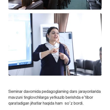
Seminar davomida pedagoglarning dars jarayonlarida
mavzuni tinglovchilarga yetkazib berishda e’tibor
qaratadigan jihatlar haqida ham so‘z bordi.