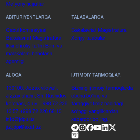
Me'yoriy hujjatlar
ABITURIYENTLARGA
TALABALARGA
Qabul komissiyasi
Bakalavriat
Magistratura
Bakalavriat
Magistratura
Xorijiy talabalar
Ikkinchi oliy taʼlim
Bilim va
malakalarni baholash
agentligi
ALOQA
IJTIMOIY TARMOQLAR
130100. Jizzax viloyati,
Bizning ijtimoiy tarmoqlarda
Jizzax shahri, Sh. Rashidov
obuna boʻling va
koʻchasi, 4-uy.
+998 72 226
taraqqiyotimiz haqidagi
13 57
+998 72 226 68 10
soʻnggi yangiliklardan
info@jdpu.uz
xabardor boʻling.
jiz.jdpi@exat.uz