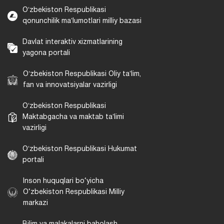
Oʻzbekiston Respublikasi
qonunchilik maʼlumotlari milliy bazasi
Davlat interaktiv xizmatlarining
yagona portali
Oʻzbekiston Respublikasi Oliy taʼlim,
fan va innovatsiyalar vazirligi
Oʻzbekiston Respublikasi
Maktabgacha va maktab taʼlimi
vazirligi
Oʻzbekiston Respublikasi Hukumat
portali
Inson huquqlari bo‘yicha
O‘zbekiston Respublikasi Milliy
markazi