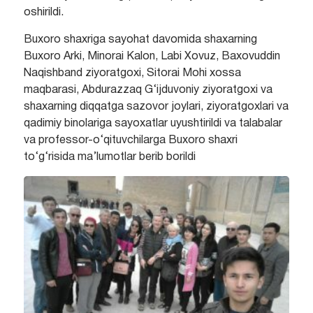
oshirildi.
Buxoro shaxriga sayohat davomida shaxarning
Buxoro Arki, Minorai Kalon, Labi Xovuz, Baxovuddin
Naqishband ziyoratgoxi, Sitorai Mohi xossa
maqbarasi, Abdurazzaq G‘ijduvoniy ziyoratgoxi va
shaxarning diqqatga sazovor joylari, ziyoratgoxlari va
qadimiy binolariga sayoxatlar uyushtirildi va talabalar
va professor-o‘qituvchilarga Buxoro shaxri
to‘g‘risida ma’lumotlar berib borildi