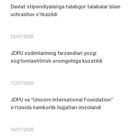
Davlat stipendiyalariga talabgor talabalar bilan
uchrashuv o‘tkazildi
22/07/2026
JDPU xodimlarining farzandlari yozgi
sog‘lomlashtirish oromgohiga kuzatildi
17/07/2026
JDPU va “Unicorn International Foundation”
o‘rtasida hamkorlik hujjatlari imzolandi
16/07/2026