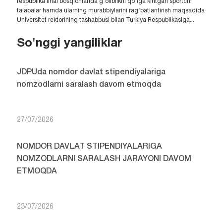
respublika final bosqichlarida g‘oliblikni qo‘lga kiritgan sportchi
talabalar hamda ularning murabbiylarini rag‘batlantirish maqsadida
Universitet rektorining tashabbusi bilan Turkiya Respublikasiga...
So'nggi yangiliklar
JDPUda nomdor davlat stipendiyalariga
nomzodlarni saralash davom etmoqda
27/07/2026
NOMDOR DAVLAT STIPENDIYALARIGA
NOMZODLARNI SARALASH JARAYONI DAVOM
ETMOQDA
23/07/2026