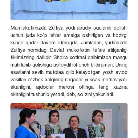
Mamlakatimizda Zulfiya yodi abadiy saqlanib qolishi
uchun juda ko‘p ishlar amalga oshirilgan va hozirgi
kunga qadar davom etmoqda. Jumladan, yurtimizda
Zulfiya nomidagi Davlat mukofotini ta’sis etilganligi
fikrimizning dalilidir. Shoira xotirasi qalbimizda mangu
muhrlanib qolishiga astoydil ishonch bildiraman. Uning
asarlarini sevib mutolaa qilib kelayotgan yosh avlod
vakillari o‘zbek xalqining naqadar yuksak ma’naviyatli
ekanligini, ajdodlar merosi oltinga teng xazina
ekanligini tushunib yetadi, deb, so‘zini yakunladi.