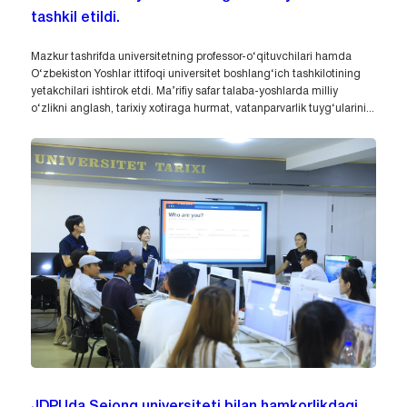
tashkil etildi.
Mazkur tashrifda universitetning professor-o‘qituvchilari hamda
O‘zbekiston Yoshlar ittifoqi universitet boshlang‘ich tashkilotining
yetakchilari ishtirok etdi. Ma’rifiy safar talaba-yoshlarda milliy
o‘zlikni anglash, tarixiy xotiraga hurmat, vatanparvarlik tuyg‘ularini...