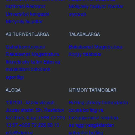
tuzilmasi
Rektorat
Moliyaviy faoliyat
Yoshlar
Universitet kengashi
siyosati
Me'yoriy hujjatlar
ABITURIYENTLARGA
TALABALARGA
Qabul komissiyasi
Bakalavriat
Magistratura
Bakalavriat
Magistratura
Xorijiy talabalar
Ikkinchi oliy taʼlim
Bilim va
malakalarni baholash
agentligi
ALOQA
IJTIMOIY TARMOQLAR
130100. Jizzax viloyati,
Bizning ijtimoiy tarmoqlarda
Jizzax shahri, Sh. Rashidov
obuna boʻling va
koʻchasi, 4-uy.
+998 72 226
taraqqiyotimiz haqidagi
13 57
+998 72 226 68 10
soʻnggi yangiliklardan
info@jdpu.uz
xabardor boʻling.