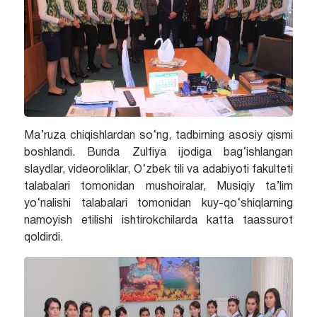
Ma’ruza chiqishlardan so‘ng, tadbirning asosiy qismi
boshlandi. Bunda Zulfiya ijodiga bag‘ishlangan
slaydlar, videoroliklar, O‘zbek tili va adabiyoti fakulteti
talabalari tomonidan mushoiralar, Musiqiy ta’lim
yo‘nalishi talabalari tomonidan kuy-qo‘shiqlarning
namoyish etilishi ishtirokchilarda katta taassurot
qoldirdi.