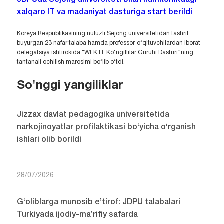
JDPUda Sejong universiteti bilan hamkorlikdagi
xalqaro IT va madaniyat dasturiga start berildi
Koreya Respublikasining nufuzli Sejong universitetidan tashrif
buyurgan 23 nafar talaba hamda professor-o‘qituvchilardan iborat
delegatsiya ishtirokida “WFK IT Ko‘ngillilar Guruhi Dasturi”ning
tantanali ochilish marosimi bo‘lib o‘tdi.
So'nggi yangiliklar
Jizzax davlat pedagogika universitetida
narkojinoyatlar profilaktikasi bo‘yicha o‘rganish
ishlari olib borildi
28/07/2026
G‘oliblarga munosib e’tirof: JDPU talabalari
Turkiyada ijodiy-ma’rifiy safarda