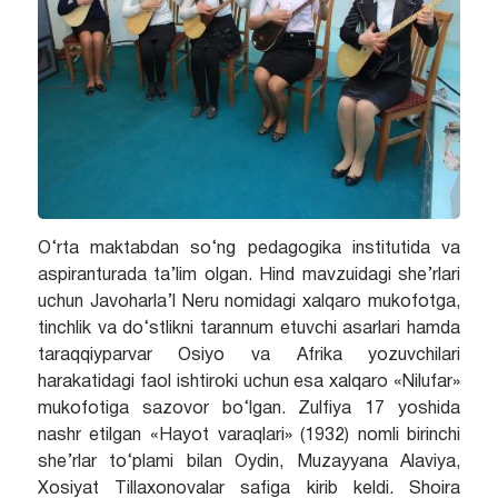
O‘rta maktabdan so‘ng pedagogika institutida va
aspiranturada ta’lim olgan. Hind mavzuidagi she’rlari
uchun Javoharla’l Neru nomidagi xalqaro mukofotga,
tinchlik va do‘stlikni tarannum etuvchi asarlari hamda
taraqqiyparvar Osiyo va Afrika yozuvchilari
harakatidagi faol ishtiroki uchun esa xalqaro «Nilufar»
mukofotiga sazovor bo‘lgan. Zulfiya 17 yoshida
nashr etilgan «Hayot varaqlari» (1932) nomli birinchi
she’rlar to‘plami bilan Oydin, Muzayyana Alaviya,
Xosiyat Tillaxonovalar safiga kirib keldi. Shoira