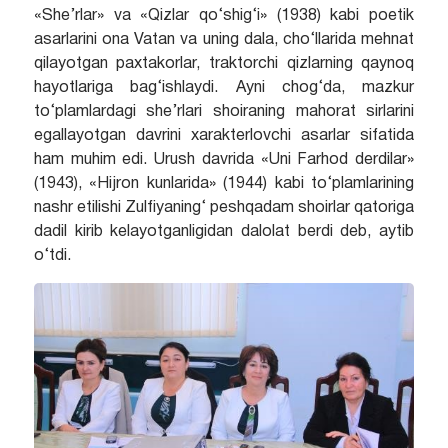
«She’rlar» va «Qizlar qo‘shig‘i» (1938) kabi poetik
asarlarini ona Vatan va uning dala, cho‘llarida mehnat
qilayotgan paxtakorlar, traktorchi qizlarning qaynoq
hayotlariga bag‘ishlaydi. Ayni chog‘da, mazkur
to‘plamlardagi she’rlari shoiraning mahorat sirlarini
egallayotgan davrini xarakterlovchi asarlar sifatida
ham muhim edi. Urush davrida «Uni Farhod derdilar»
(1943), «Hijron kunlarida» (1944) kabi to‘plamlarining
nashr etilishi Zulfiyaning‘ peshqadam shoirlar qatoriga
dadil kirib kelayotganligidan dalolat berdi deb, aytib
o‘tdi.