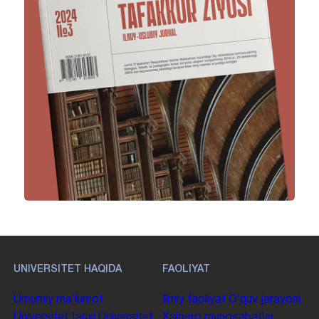
UNIVERSITET HAQIDA
FAOLIYAT
Umumiy maʼlumot
Ilmiy faoliyat
Oʻquv jarayoni
Universitet tarixi
Universitet
Xalqaro munosabatlar