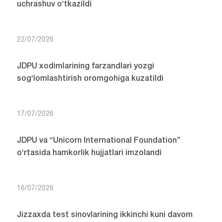
uchrashuv o‘tkazildi
22/07/2026
JDPU xodimlarining farzandlari yozgi
sog‘lomlashtirish oromgohiga kuzatildi
17/07/2026
JDPU va “Unicorn International Foundation”
o‘rtasida hamkorlik hujjatlari imzolandi
16/07/2026
Jizzaxda test sinovlarining ikkinchi kuni davom