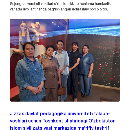
Sejong universiteti vakillari o‘rtasida ikki tomonlama hamkorlikni
yanada rivojlantirishga bag‘ishlangan uchrashuv bo‘lib o‘tdi.
Jizzax davlat pedagogika universiteti talaba-
yoshlari uchun Toshkent shahridagi O‘zbekiston
Islom sivilizatsiyasi markaziga ma’rifiy tashrif