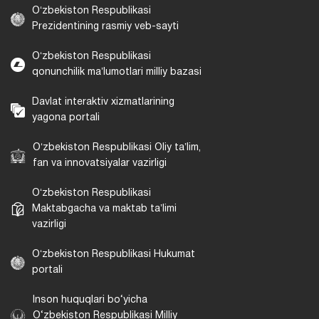
Oʻzbekiston Respublikasi
Prezidentining rasmiy veb-sayti
Oʻzbekiston Respublikasi
qonunchilik maʼlumotlari milliy bazasi
Davlat interaktiv xizmatlarining
yagona portali
Oʻzbekiston Respublikasi Oliy taʼlim,
fan va innovatsiyalar vazirligi
Oʻzbekiston Respublikasi
Maktabgacha va maktab taʼlimi
vazirligi
Oʻzbekiston Respublikasi Hukumat
portali
Inson huquqlari bo‘yicha
O‘zbekiston Respublikasi Milliy