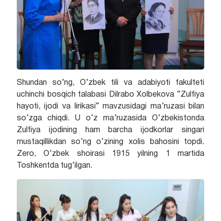
Shundan so‘ng, O‘zbek tili va adabiyoti fakulteti
uchinchi bosqich talabasi Dilrabo Xolbekova “Zulfiya
hayoti, ijodi va lirikasi” mavzusidagi ma’ruzasi bilan
so‘zga chiqdi. U o‘z ma’ruzasida O‘zbekistonda
Zulfiya ijodining ham barcha ijodkorlar singari
mustaqillikdan so‘ng o‘zining xolis bahosini topdi.
Zero, O‘zbek shoirasi 1915 yilning 1 martida
Toshkentda tug‘ilgan.