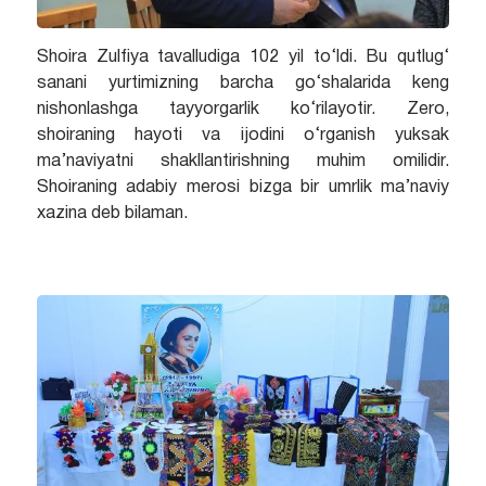
Shoira Zulfiya tavalludiga 102 yil to‘ldi. Bu qutlug‘
sanani yurtimizning barcha go‘shalarida keng
nishonlashga tayyorgarlik ko‘rilayotir. Zero,
shoiraning hayoti va ijodini o‘rganish yuksak
ma’naviyatni shakllantirishning muhim omilidir.
Shoiraning adabiy merosi bizga bir umrlik ma’naviy
xazina deb bilaman.