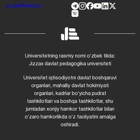
jiz.jdpi@exat.uz
Universitetning rasmiy nomi oʻzbek tilida:
Jizzax davlat pedagogika universiteti
Universitet iqtisodiyotni davlat boshqaruvi
organlari, mahalliy davlat hokimiyati
organlari, kadrlar boʻyicha pudrat
tashkilotlari va boshqa tashkilotlar, shu
jumladan xorijiy hamkor tashkilotlar bilan
oʻzaro hamkorlikda oʻz faoliyatini amalga
oshiradi.