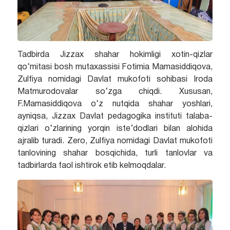
Tadbirda Jizzax shahar hokimligi xotin-qizlar
qo‘mitasi bosh mutaxassisi Fotimia Mamasiddiqova,
Zulfiya nomidagi Davlat mukofoti sohibasi Iroda
Matmurodovalar so‘zga chiqdi. Xususan,
F.Mamasiddiqova o‘z nutqida shahar yoshlari,
ayniqsa, Jizzax Davlat pedagogika instituti talaba-
qizlari o‘zlarining yorqin iste’dodlari bilan alohida
ajralib turadi. Zero, Zulfiya nomidagi Davlat mukofoti
tanlovining shahar bosqichida, turli tanlovlar va
tadbirlarda faol ishtirok etib kelmoqdalar.