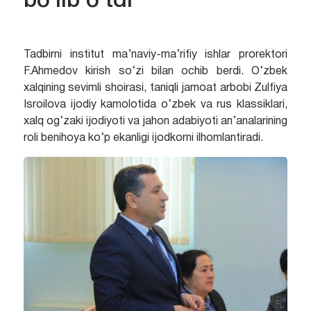
bo`lib o`tdi
Tadbirni institut ma’naviy-ma’rifiy ishlar prorektori
F.Ahmedov kirish so‘zi bilan ochib berdi. O‘zbek
xalqining sevimli shoirasi, taniqli jamoat arbobi Zulfiya
Isroilova ijodiy kamolotida o‘zbek va rus klassiklari,
xalq og‘zaki ijodiyoti va jahon adabiyoti an’analarining
roli benihoya ko‘p ekanligi ijodkorni ilhomlantiradi.