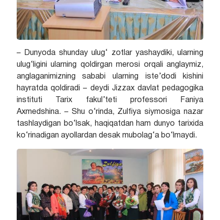
– Dunyoda shunday ulug‘ zotlar yashaydiki, ularning
ulug‘ligini ularning qoldirgan merosi orqali anglaymiz,
anglaganimizning sababi ularning iste’dodi kishini
hayratda qoldiradi – deydi Jizzax davlat pedagogika
instituti Tarix fakul’teti professori Faniya
Axmedshina. – Shu o‘rinda, Zulfiya siymosiga nazar
tashlaydigan bo‘lsak, haqiqatdan ham dunyo tarixida
ko‘rinadigan ayollardan desak mubolag‘a bo‘lmaydi.