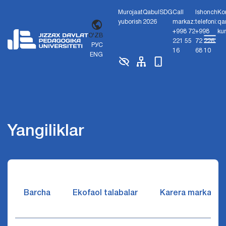
Murojaat
Qabul
SDG
Call
Ishonch
Ko
yuborish
2026
markaz:
telefoni:
qa
+998 72
+998
ku
O'ZB
221 55
72 226
РУС
16
68 10
ENG
Yangiliklar
Barcha
Ekofaol talabalar
Karera markazi