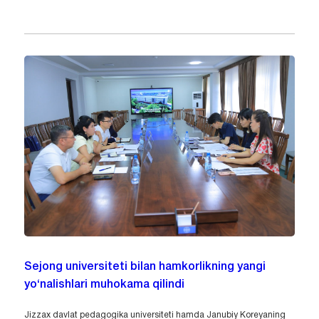
Sejong universiteti bilan hamkorlikning yangi
yo‘nalishlari muhokama qilindi
Jizzax davlat pedagogika universiteti hamda Janubiy Koreyaning