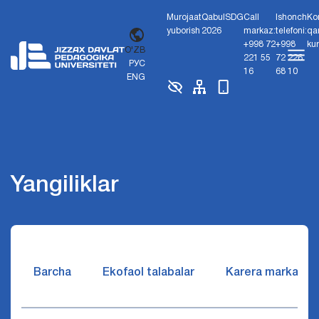
Murojaat
Qabul
SDG
Call
Ishonch
Ko
yuborish
2026
markaz:
telefoni:
qa
+998 72
+998
ku
O'ZB
221 55
72 226
РУС
16
68 10
ENG
Yangiliklar
Barcha
Ekofaol talabalar
Karera markazi