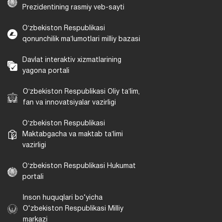
Prezidentining rasmiy veb-sayti
Oʻzbekiston Respublikasi
qonunchilik maʼlumotlari milliy bazasi
Davlat interaktiv xizmatlarining
yagona portali
Oʻzbekiston Respublikasi Oliy taʼlim,
fan va innovatsiyalar vazirligi
Oʻzbekiston Respublikasi
Maktabgacha va maktab taʼlimi
vazirligi
Oʻzbekiston Respublikasi Hukumat
portali
Inson huquqlari bo‘yicha
O‘zbekiston Respublikasi Milliy
markazi