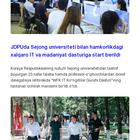
JDPUda Sejong universiteti bilan hamkorlikdagi
xalqaro IT va madaniyat dasturiga start berildi
Koreya Respublikasining nufuzli Sejong universitetidan tashrif
buyurgan 23 nafar talaba hamda professor-o‘qituvchilardan iborat
delegatsiya ishtirokida “WFK IT Ko‘ngillilar Guruhi Dasturi”ning
tantanali ochilish marosimi bo‘lib o‘tdi.