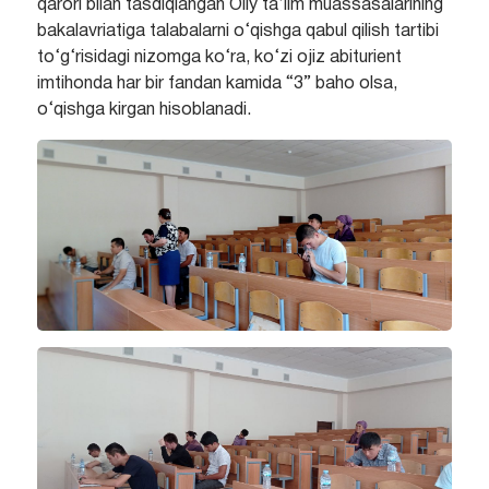
qarori bilan tasdiqlangan Oliy ta’lim muassasalarining
bakalavriatiga talabalarni o‘qishga qabul qilish tartibi
to‘g‘risidagi nizomga ko‘ra, ko‘zi ojiz abiturient
imtihonda har bir fandan kamida “3” baho olsa,
o‘qishga kirgan hisoblanadi.