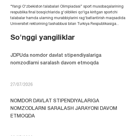
“Yangi O‘zbekiston talabalari Olimpiadasi” sport musobaqalarining
respublika final bosqichlarida g‘oliblikni qo‘lga kiritgan sportchi
talabalar hamda ularning murabbiylarini rag‘batlantirish maqsadida
Universitet rektorining tashabbusi bilan Turkiya Respublikasiga...
So'nggi yangiliklar
JDPUda nomdor davlat stipendiyalariga
nomzodlarni saralash davom etmoqda
27/07/2026
NOMDOR DAVLAT STIPENDIYALARIGA
NOMZODLARNI SARALASH JARAYONI DAVOM
ETMOQDA