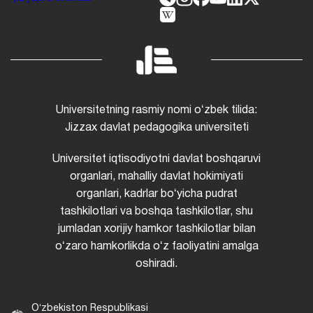
Universitetning rasmiy nomi oʻzbek tilida:
Jizzax davlat pedagogika universiteti
Universitet iqtisodiyotni davlat boshqaruvi
organlari, mahalliy davlat hokimiyati
organlari, kadrlar boʻyicha pudrat
tashkilotlari va boshqa tashkilotlar, shu
jumladan xorijiy hamkor tashkilotlar bilan
oʻzaro hamkorlikda oʻz faoliyatini amalga
oshiradi.
Oʻzbekiston Respublikasi