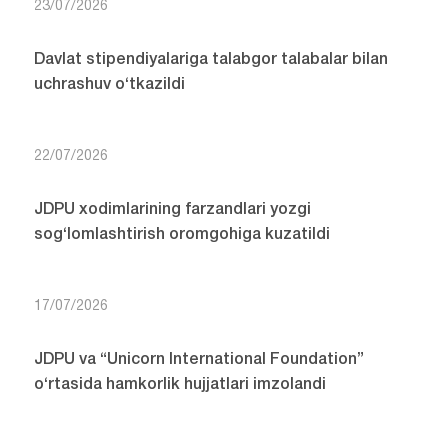
23/07/2026
Davlat stipendiyalariga talabgor talabalar bilan
uchrashuv o‘tkazildi
22/07/2026
JDPU xodimlarining farzandlari yozgi
sog‘lomlashtirish oromgohiga kuzatildi
17/07/2026
JDPU va “Unicorn International Foundation”
o‘rtasida hamkorlik hujjatlari imzolandi