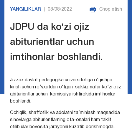
YANGILIKLAR
08/08/2022
Chop etish
|
JDPU da ko‘zi ojiz
abiturientlar uchun
imtihonlar boshlandi.
Jizzax davlat pedagogika universitetiga o‘qishga
kirish uchun ro‘yxatdan o‘tgan sakkiz nafar ko‘zi ojiz
abiturientlar uchun komissiya ishtirokida imtihonlar
boshlandi.
Ochiqlik, shaffoflik va adolatni ta’minlash maqsadida
sinovlarga abiturientlarning ota-onalari ham taklif
etilib ular bevosita jarayonni kuzatib borishmoqda.