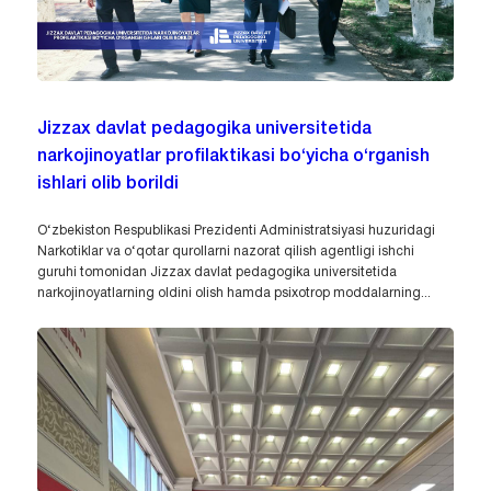
Jizzax davlat pedagogika universitetida
narkojinoyatlar profilaktikasi bo‘yicha o‘rganish
ishlari olib borildi
O‘zbekiston Respublikasi Prezidenti Administratsiyasi huzuridagi
Narkotiklar va o‘qotar qurollarni nazorat qilish agentligi ishchi
guruhi tomonidan Jizzax davlat pedagogika universitetida
narkojinoyatlarning oldini olish hamda psixotrop moddalarning...