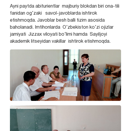
Ayni paytda abiturientlar majburiy blokdan biri ona-tili
fanidan og‘zaki savol-javoblarda ishtirok
etishmoqda. Javoblar besh balli tizim asosida
baholanadi. Imtihonlarda O‘zbekiston ko‘zi ojizlar
jamiyati Jizzax viloyati bo‘limi hamda Sayiljoyi
akademik litseyidan vakillar ishtirok etishmoqda.