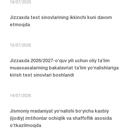
16/07/2026
Jizzaxda test sinovlarining ikkinchi kuni davom
etmoqda
15/07/2026
Jizzaxda 2026/2027-o‘quv yili uchun oliy ta’lim
muassasalarining bakalavriat ta’lim yo‘nalishlariga
kirish test sinovlari boshlandi
14/07/2026
Jismoniy madaniyat yo‘nalishi bo‘yicha kasbiy
(ijodiy) imtihonlar ochiqlik va shaffoflik asosida
o‘tkazilmoqda