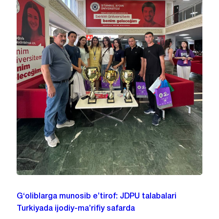
G‘oliblarga munosib e’tirof: JDPU talabalari
Turkiyada ijodiy-ma’rifiy safarda