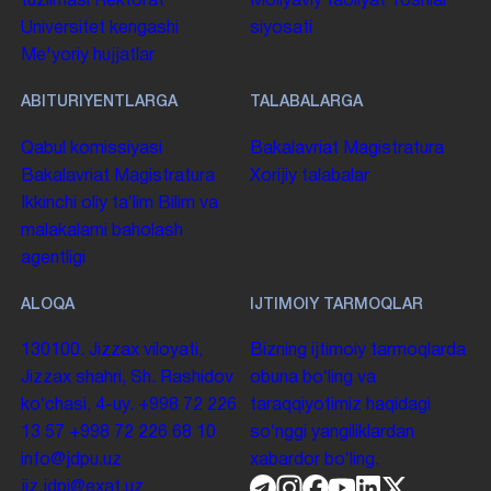
tuzilmasi
Rektorat
Moliyaviy faoliyat
Yoshlar
Universitet kengashi
siyosati
Me'yoriy hujjatlar
ABITURIYENTLARGA
TALABALARGA
Qabul komissiyasi
Bakalavriat
Magistratura
Bakalavriat
Magistratura
Xorijiy talabalar
Ikkinchi oliy taʼlim
Bilim va
malakalarni baholash
agentligi
ALOQA
IJTIMOIY TARMOQLAR
130100. Jizzax viloyati,
Bizning ijtimoiy tarmoqlarda
Jizzax shahri, Sh. Rashidov
obuna boʻling va
koʻchasi, 4-uy.
+998 72 226
taraqqiyotimiz haqidagi
13 57
+998 72 226 68 10
soʻnggi yangiliklardan
info@jdpu.uz
xabardor boʻling.
jiz.jdpi@exat.uz