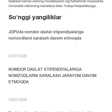
talabalar hamda ularning murabbiylarini rag‘batlantirish maqsadida
Universitet rektorining tashabbusi bilan Turkiya Respublikasiga...
So'nggi yangiliklar
JDPUda nomdor davlat stipendiyalariga
nomzodlarni saralash davom etmoqda
27/07/2026
NOMDOR DAVLAT STIPENDIYALARIGA
NOMZODLARNI SARALASH JARAYONI DAVOM
ETMOQDA
23/07/2026