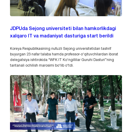
JDPUda Sejong universiteti bilan hamkorlikdagi
xalqaro IT va madaniyat dasturiga start berildi
Koreya Respublikasining nufuzli Sejong universitetidan tashrif
buyurgan 23 nafar talaba hamda professor-o‘qituvchilardan iborat
delegatsiya ishtirokida “WFK IT Ko‘ngillilar Guruhi Dasturi”ning
tantanali ochilish marosimi bo‘lib o‘tdi.