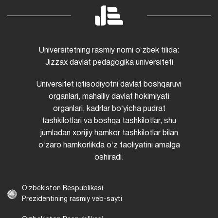
Universitetning rasmiy nomi oʻzbek tilida:
Jizzax davlat pedagogika universiteti
Universitet iqtisodiyotni davlat boshqaruvi
organlari, mahalliy davlat hokimiyati
organlari, kadrlar boʻyicha pudrat
tashkilotlari va boshqa tashkilotlar, shu
jumladan xorijiy hamkor tashkilotlar bilan
oʻzaro hamkorlikda oʻz faoliyatini amalga
oshiradi.
Oʻzbekiston Respublikasi
Prezidentining rasmiy veb-sayti