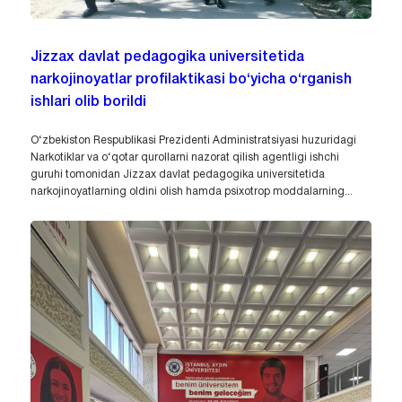
Jizzax davlat pedagogika universitetida
narkojinoyatlar profilaktikasi bo‘yicha o‘rganish
ishlari olib borildi
O‘zbekiston Respublikasi Prezidenti Administratsiyasi huzuridagi
Narkotiklar va o‘qotar qurollarni nazorat qilish agentligi ishchi
guruhi tomonidan Jizzax davlat pedagogika universitetida
narkojinoyatlarning oldini olish hamda psixotrop moddalarning...