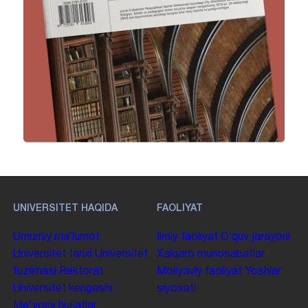
UNIVERSITET HAQIDA
FAOLIYAT
Umumiy maʼlumot
Ilmiy faoliyat
Oʻquv jarayoni
Universitet tarixi
Universitet
Xalqaro munosabatlar
tuzilmasi
Rektorat
Moliyaviy faoliyat
Yoshlar
Universitet kengashi
siyosati
Me'yoriy hujjatlar