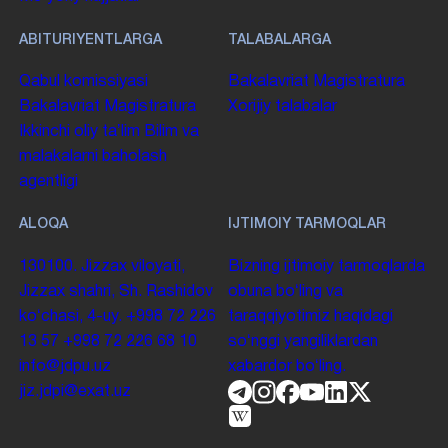
ABITURIYENTLARGA
TALABALARGA
Qabul komissiyasi
Bakalavriat
Magistratura
Bakalavriat
Magistratura
Xorijiy talabalar
Ikkinchi oliy taʼlim
Bilim va
malakalarni baholash
agentligi
ALOQA
IJTIMOIY TARMOQLAR
130100. Jizzax viloyati,
Bizning ijtimoiy tarmoqlarda
Jizzax shahri, Sh. Rashidov
obuna boʻling va
koʻchasi, 4-uy.
+998 72 226
taraqqiyotimiz haqidagi
13 57
+998 72 226 68 10
soʻnggi yangiliklardan
info@jdpu.uz
xabardor boʻling.
jiz.jdpi@exat.uz