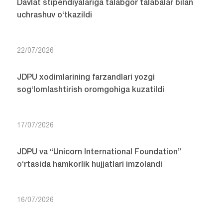
Davlat stipendiyalariga talabgor talabalar bilan
uchrashuv o‘tkazildi
22/07/2026
JDPU xodimlarining farzandlari yozgi
sog‘lomlashtirish oromgohiga kuzatildi
17/07/2026
JDPU va “Unicorn International Foundation”
o‘rtasida hamkorlik hujjatlari imzolandi
16/07/2026