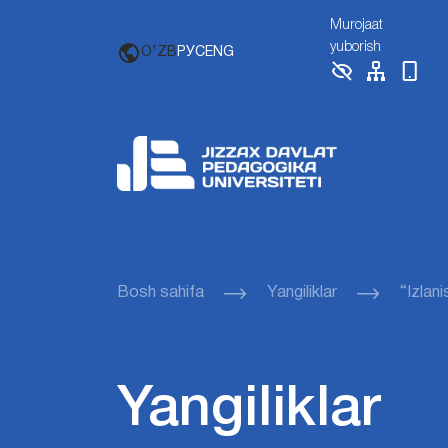
Murojaat
yuborish
O'ZB
РУС
ENG
Bosh sahifa
Yangiliklar
“Izlan
Yangiliklar