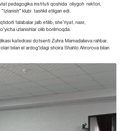
lat pedagogika instituti qoshida oliygoh rektori,
zlanish” klubi tashkil etilgan edi.
idorli talabalar jalb etilib, she’riyat, nasr,
o‘yicha izlanishlar olib borilmoqda.
dikasi kafedrasi dotsenti Zuhra Mamadalieva rahbar,
’zolari bilan el ardog‘idagi shoira Shahlo Ahrorova bilan