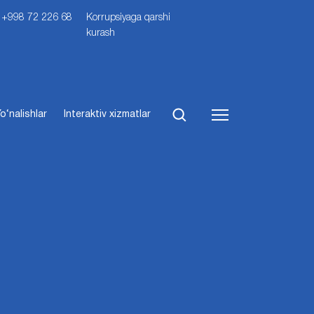
i: +998 72 226 68
Korrupsiyaga qarshi
kurash
o‘nalishlar
Interaktiv xizmatlar