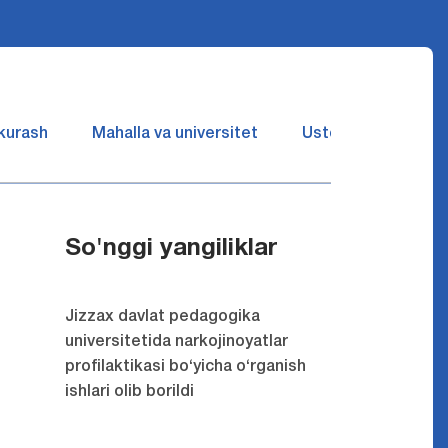
 kurash
Mahalla va universitet
Ustozlar suhbatin 
So'nggi yangiliklar
Jizzax davlat pedagogika
universitetida narkojinoyatlar
profilaktikasi bo‘yicha o‘rganish
ishlari olib borildi