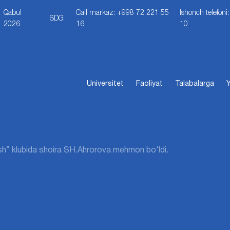
Qabul
Call markaz: +998 72 221 55
Ishonch telefon
SDG
2026
16
10
Universitet
Faoliyat
Talabalarga
Y
ish” klubida shoira SH.Ahrorova mehmon bo‘ldi.