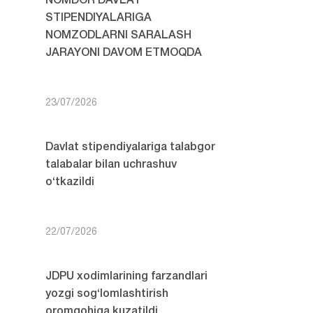
NOMDOR DAVLAT
STIPENDIYALARIGA
NOMZODLARNI SARALASH
JARAYONI DAVOM ETMOQDA
23/07/2026
Davlat stipendiyalariga talabgor
talabalar bilan uchrashuv
o‘tkazildi
22/07/2026
JDPU xodimlarining farzandlari
yozgi sog‘lomlashtirish
oromgohiga kuzatildi