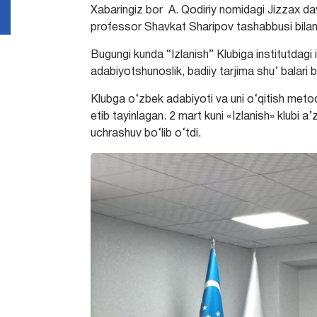
Xabaringiz bor A. Qodiriy nomidagi Jizzax dav
professor Shavkat Sharipov tashabbusi bilan “I
Bugungi kunda “Izlanish” Klubiga institutdagi iqt
adabiyotshunoslik, badiiy tarjima shu’ balari b
Klubga o‘zbek adabiyoti va uni o‘qitish meto
etib tayinlagan. 2 mart kuni «Izlanish» klubi a
uchrashuv bo‘lib o‘tdi.