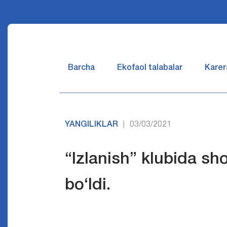
Barcha
Ekofaol talabalar
Karer
YANGILIKLAR
03/03/2021
|
“Izlanish” klubida s
bo‘ldi.