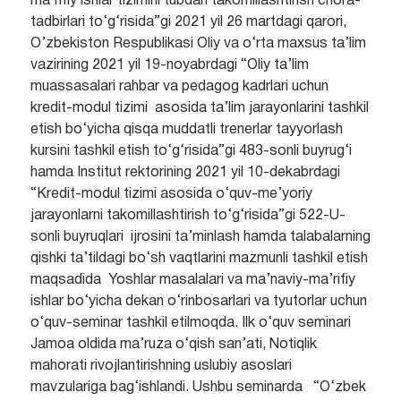
ma’rifiy ishlar tizimini tubdan takomillashtirish chora-
tadbirlari to‘g‘risida”gi 2021 yil 26 martdagi qarori,
O’zbekiston Respublikasi Oliy va o‘rta maxsus ta’lim
vazirining 2021 yil 19-noyabrdagi “Oliy ta’lim
muassasalari rahbar va pedagog kadrlari uchun
kredit-modul tizimi asosida ta’lim jarayonlarini tashkil
etish bo‘yicha qisqa muddatli trenerlar tayyorlash
kursini tashkil etish to‘g‘risida”gi 483-sonli buyrug‘i
hamda Institut rektorining 2021 yil 10-dekabrdagi
“Kredit-modul tizimi asosida o‘quv-me’yoriy
jarayonlarni takomillashtirish to‘g‘risida”gi 522-U-
sonli buyruqlari ijrosini ta’minlash hamda talabalarning
qishki ta’tildagi bo‘sh vaqtlarini mazmunli tashkil etish
maqsadida Yoshlar masalalari va ma’naviy-ma’rifiy
ishlar bo‘yicha dekan o‘rinbosarlari va tyutorlar uchun
o‘quv-seminar tashkil etilmoqda.
Ilk o‘quv seminari
Jamoa oldida ma’ruza o‘qish san’ati, Notiqlik
mahorati rivojlantirishning uslubiy asoslari
mavzulariga bag‘ishlandi. Ushbu seminarda “O‘zbek