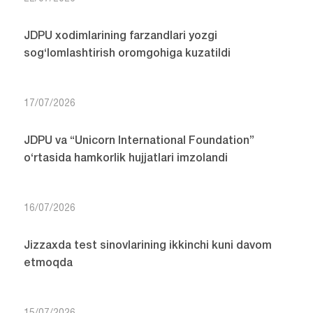
JDPU xodimlarining farzandlari yozgi
sog‘lomlashtirish oromgohiga kuzatildi
17/07/2026
JDPU va “Unicorn International Foundation”
o‘rtasida hamkorlik hujjatlari imzolandi
16/07/2026
Jizzaxda test sinovlarining ikkinchi kuni davom
etmoqda