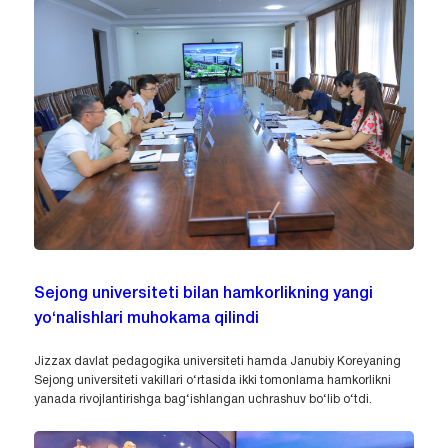
Sejong universiteti bilan hamkorlikning yangi
yo‘nalishlari muhokama qilindi
Jizzax davlat pedagogika universiteti hamda Janubiy Koreyaning
Sejong universiteti vakillari o‘rtasida ikki tomonlama hamkorlikni
yanada rivojlantirishga bag‘ishlangan uchrashuv bo‘lib o‘tdi.