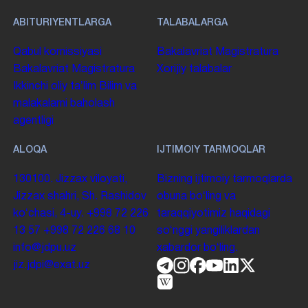
ABITURIYENTLARGA
TALABALARGA
Qabul komissiyasi
Bakalavriat
Magistratura
Bakalavriat
Magistratura
Xorijiy talabalar
Ikkinchi oliy taʼlim
Bilim va
malakalarni baholash
agentligi
ALOQA
IJTIMOIY TARMOQLAR
130100. Jizzax viloyati,
Bizning ijtimoiy tarmoqlarda
Jizzax shahri, Sh. Rashidov
obuna boʻling va
koʻchasi, 4-uy.
+998 72 226
taraqqiyotimiz haqidagi
13 57
+998 72 226 68 10
soʻnggi yangiliklardan
info@jdpu.uz
xabardor boʻling.
jiz.jdpi@exat.uz