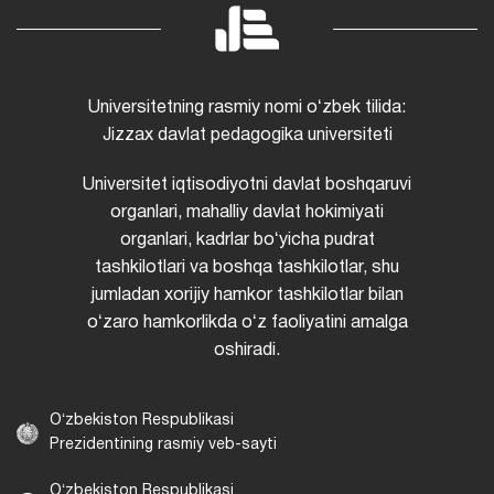
Universitetning rasmiy nomi oʻzbek tilida:
Jizzax davlat pedagogika universiteti
Universitet iqtisodiyotni davlat boshqaruvi
organlari, mahalliy davlat hokimiyati
organlari, kadrlar boʻyicha pudrat
tashkilotlari va boshqa tashkilotlar, shu
jumladan xorijiy hamkor tashkilotlar bilan
oʻzaro hamkorlikda oʻz faoliyatini amalga
oshiradi.
Oʻzbekiston Respublikasi
Prezidentining rasmiy veb-sayti
Oʻzbekiston Respublikasi