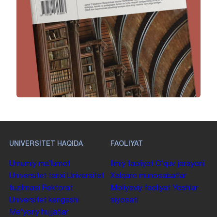
UNIVERSITET HAQIDA
FAOLIYAT
Umumiy maʼlumot
Ilmiy faoliyat
Oʻquv jarayoni
Universitet tarixi
Universitet
Xalqaro munosabatlar
tuzilmasi
Rektorat
Moliyaviy faoliyat
Yoshlar
Universitet kengashi
siyosati
Me'yoriy hujjatlar