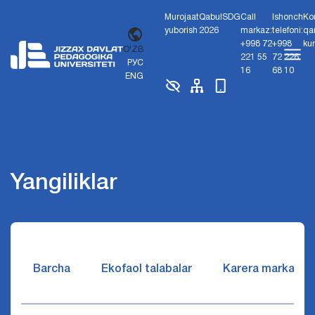
Murojaat
Qabul
SDG
Call
Ishonch
Ko
yuborish
2026
markaz:
telefoni:
qa
+998 72
+998
ku
O'ZB
221 55
72 226
РУС
16
68 10
ENG
Yangiliklar
Barcha
Ekofaol talabalar
Karera markazi