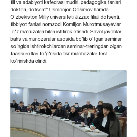
tili va adabiyoti kafedrasi mudiri, pedagogika fanlari
doktori, dotsent” Usmonjon Qosimov hamda
O’zbekiston Milliy universiteti Jizzax filiali dotsenti,
tibbiyot fanlari nomzodi Komiljon Murotmusayevlar
o‘z ma’ruzalari bilan ishtirok etishdi. Savol javoblar
bahs va munozaralar asosida bo‘lib o‘tgan seminar
so‘ngida ishtirokchilardan seminar-treningdan olgan
taassurotlari to‘g‘risida fikr mulohazalar test
ko‘rinishda olindi.