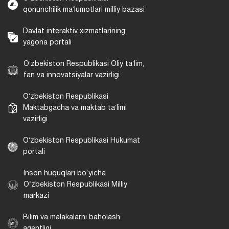
qonunchilik maʼlumotlari milliy bazasi
Davlat interaktiv xizmatlarining
yagona portali
Oʻzbekiston Respublikasi Oliy taʼlim,
fan va innovatsiyalar vazirligi
Oʻzbekiston Respublikasi
Maktabgacha va maktab taʼlimi
vazirligi
Oʻzbekiston Respublikasi Hukumat
portali
Inson huquqlari bo‘yicha
O‘zbekiston Respublikasi Milliy
markazi
Bilim va malakalarni baholash
agentligi