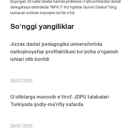
buyurgan 23 nafar talaba hamda professor-o‘qituvchilardan iborat
delegatsiya ishtirokida “WFK IT Ko‘ngillilar Guruhi Dasturi”ning
tantanali ochilish marosimi bo‘lib o‘tdi.
So'nggi yangiliklar
Jizzax davlat pedagogika universitetida
narkojinoyatlar profilaktikasi bo‘yicha o‘rganish
ishlari olib borildi
28/07/2026
G‘oliblarga munosib e’tirof: JDPU talabalari
Turkiyada ijodiy-ma’rifiy safarda
28/07/2026