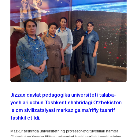
Jizzax davlat pedagogika universiteti talaba-
yoshlari uchun Toshkent shahridagi O‘zbekiston
Islom sivilizatsiyasi markaziga ma’rifiy tashrif
tashkil etildi.
Mazkur tashrifda universitetning professor-o‘qituvchilari hamda