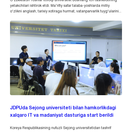
O‘zbekiston Yoshlar ittifoqi universitet boshlang‘ich tashkilotining
yetakchilari ishtirok etdi. Ma’rifiy safar talaba-yoshlarda milliy
o‘zlikni anglash, tarixiy xotiraga hurmat, vatanparvarlik tuyg‘ularini...
JDPUda Sejong universiteti bilan hamkorlikdagi
xalqaro IT va madaniyat dasturiga start berildi
Koreya Respublikasining nufuzli Sejong universitetidan tashrif