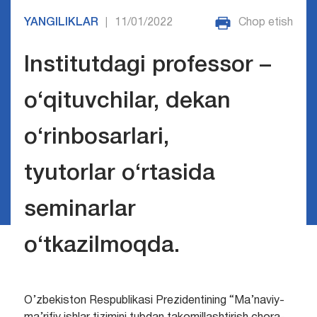
YANGILIKLAR
11/01/2022
Chop etish
|
Institutdagi professor –
o‘qituvchilar, dekan
o‘rinbosarlari,
tyutorlar o‘rtasida
seminarlar
o‘tkazilmoqda.
O’zbekiston Respublikasi Prezidentining “Ma’naviy-