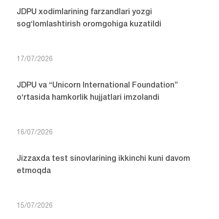
JDPU xodimlarining farzandlari yozgi
sog‘lomlashtirish oromgohiga kuzatildi
17/07/2026
JDPU va “Unicorn International Foundation”
o‘rtasida hamkorlik hujjatlari imzolandi
16/07/2026
Jizzaxda test sinovlarining ikkinchi kuni davom
etmoqda
15/07/2026