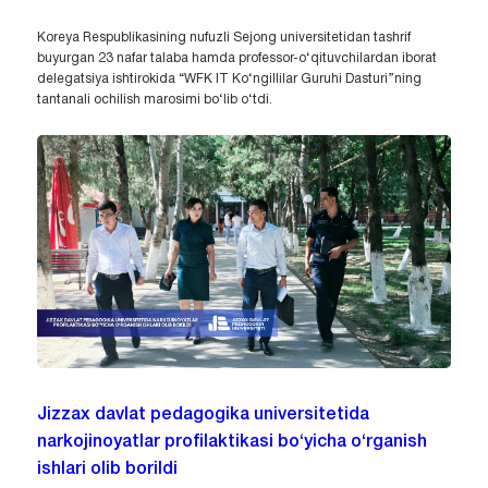
Koreya Respublikasining nufuzli Sejong universitetidan tashrif
buyurgan 23 nafar talaba hamda professor-o‘qituvchilardan iborat
delegatsiya ishtirokida “WFK IT Ko‘ngillilar Guruhi Dasturi”ning
tantanali ochilish marosimi bo‘lib o‘tdi.
Jizzax davlat pedagogika universitetida
narkojinoyatlar profilaktikasi bo‘yicha o‘rganish
ishlari olib borildi