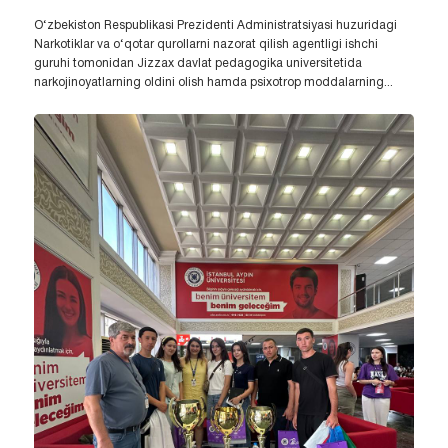
O‘zbekiston Respublikasi Prezidenti Administratsiyasi huzuridagi
Narkotiklar va o‘qotar qurollarni nazorat qilish agentligi ishchi
guruhi tomonidan Jizzax davlat pedagogika universitetida
narkojinoyatlarning oldini olish hamda psixotrop moddalarning...