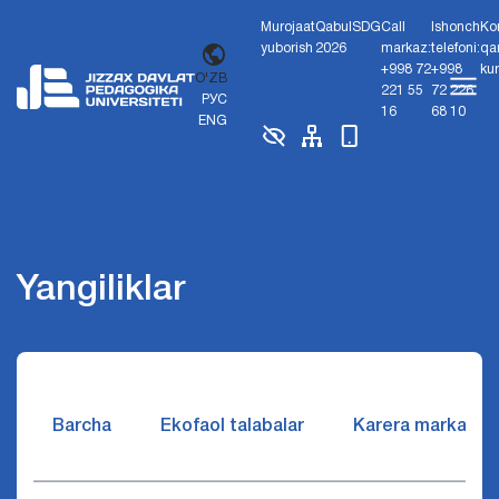
Murojaat
Qabul
SDG
Call
Ishonch
Ko
yuborish
2026
markaz:
telefoni:
qa
+998 72
+998
ku
O'ZB
221 55
72 226
РУС
16
68 10
ENG
Yangiliklar
Barcha
Ekofaol talabalar
Karera markazi