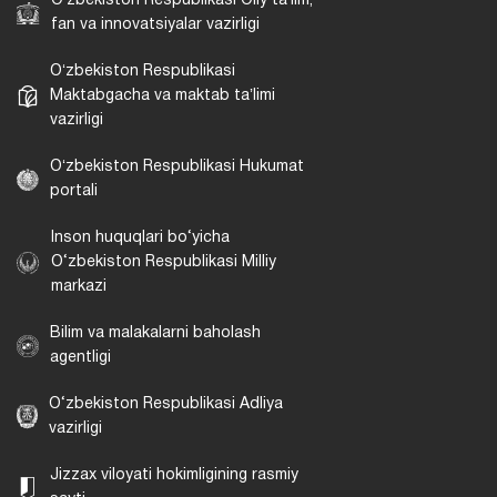
Oʻzbekiston Respublikasi Oliy taʼlim,
fan va innovatsiyalar vazirligi
Oʻzbekiston Respublikasi
Maktabgacha va maktab taʼlimi
vazirligi
Oʻzbekiston Respublikasi Hukumat
portali
Inson huquqlari bo‘yicha
O‘zbekiston Respublikasi Milliy
markazi
Bilim va malakalarni baholash
agentligi
O‘zbekiston Respublikasi Adliya
vazirligi
Jizzax viloyati hokimligining rasmiy