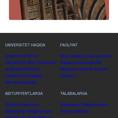
UNIVERSITET HAQIDA
FAOLIYAT
Umumiy maʼlumot
Ilmiy faoliyat
Oʻquv jarayoni
Universitet tarixi
Universitet
Xalqaro munosabatlar
tuzilmasi
Rektorat
Moliyaviy faoliyat
Yoshlar
Universitet kengashi
siyosati
Me'yoriy hujjatlar
ABITURIYENTLARGA
TALABALARGA
Qabul komissiyasi
Bakalavriat
Magistratura
Bakalavriat
Magistratura
Xorijiy talabalar