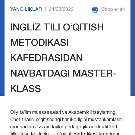
YANGILIKLAR
24/03/2022
Chop etish
|
INGLIZ TILI OʻQITISH
METODIKASI
KAFEDRASIDAN
NAVBATDAGI MASTER-
KLASS
Oliy ta’lim muassasalari va Akademik litseylarning
Chet tillarini o’qitishdagi hamkorligini mustahkamlash
maqsadida Jizzax davlat pedagogika institutiChet
tillar fakulteti Ingliz tili o’qitish metodikasi kafedrasi