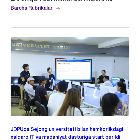
Barcha Rubrikalar
JDPUda Sejong universiteti bilan hamkorlikdagi
xalqaro IT va madaniyat dasturiga start berildi