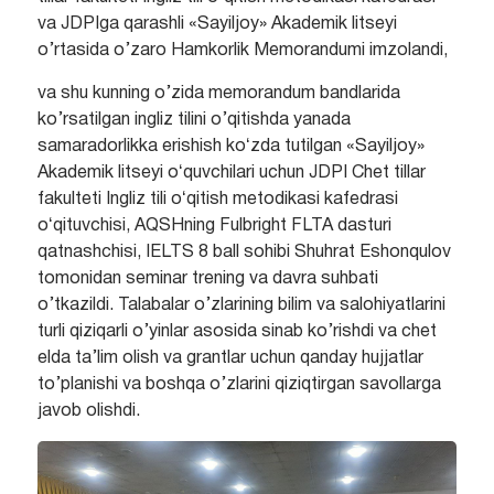
va JDPIga qarashli «Sayiljoy» Akademik litseyi
o’rtasida o’zaro Hamkorlik Memorandumi imzolandi,
va shu kunning o’zida memorandum bandlarida
ko’rsatilgan ingliz tilini o’qitishda yanada
samaradorlikka erishish koʻzda tutilgan «Sayiljoy»
Akademik litseyi oʻquvchilari uchun JDPI Chet tillar
fakulteti Ingliz tili oʻqitish metodikasi kafedrasi
oʻqituvchisi, AQSHning Fulbright FLTA dasturi
qatnashchisi, IELTS 8 ball sohibi Shuhrat Eshonqulov
tomonidan seminar trening va davra suhbati
o’tkazildi. Talabalar o’zlarining bilim va salohiyatlarini
turli qiziqarli o’yinlar asosida sinab ko’rishdi va chet
elda ta’lim olish va grantlar uchun qanday hujjatlar
to’planishi va boshqa o’zlarini qiziqtirgan savollarga
javob olishdi.