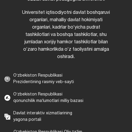
Universitet iqtisodiyotni davlat boshqaruvi
organlari, mahalliy davlat hokimiyati
organlari, kadrlar boʻyicha pudrat
tashkilotlari va boshqa tashkilotlar, shu
jumladan xorijiy hamkor tashkilotlar bilan
oʻzaro hamkorlikda oʻz faoliyatini amalga
oshiradi.
Oʻzbekiston Respublikasi
Prezidentining rasmiy veb-sayti
Oʻzbekiston Respublikasi
qonunchilik maʼlumotlari milliy bazasi
Davlat interaktiv xizmatlarining
yagona portali