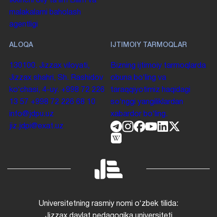
Ikkinchi oliy taʼlim
Bilim va
malakalarni baholash
agentligi
ALOQA
IJTIMOIY TARMOQLAR
130100. Jizzax viloyati,
Bizning ijtimoiy tarmoqlarda
Jizzax shahri, Sh. Rashidov
obuna boʻling va
koʻchasi, 4-uy.
+998 72 226
taraqqiyotimiz haqidagi
13 57
+998 72 226 68 10
soʻnggi yangiliklardan
info@jdpu.uz
xabardor boʻling.
jiz.jdpi@exat.uz
Universitetning rasmiy nomi oʻzbek tilida:
Jizzax davlat pedagogika universiteti