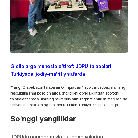
G‘oliblarga munosib e’tirof: JDPU talabalari
Turkiyada ijodiy-ma’rifiy safarda
“Yangi O‘zbekiston talabalari Olimpiadasi” sport musobaqalarining
respublika final bosqichlarida g‘oliblikni qo‘lga kiritgan sportchi
talabalar hamda ularning murabbiylarini rag‘batlantirish maqsadida
Universitet rektorining tashabbusi bilan Turkiya Respublikasiga...
So'nggi yangiliklar
JDPUda nomdor davlat stipendiyalariga