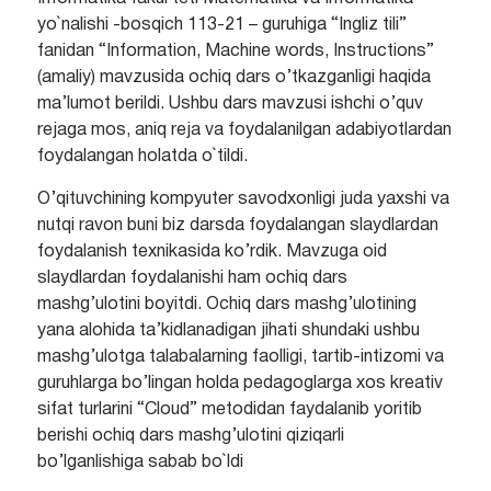
yo`nalishi -bosqich 113-21 – guruhiga “Ingliz tili”
fanidan “Information, Machine words, Instructions”
(amaliy) mavzusida ochiq dars o’tkazganligi haqida
ma’lumot berildi. Ushbu dars mavzusi ishchi o’quv
rejaga mos, aniq reja va foydalanilgan adabiyotlardan
foydalangan holatda o`tildi.
O’qituvchining kompyuter savodxonligi juda yaxshi va
nutqi ravon buni biz darsda foydalangan slaydlardan
foydalanish texnikasida ko’rdik. Mavzuga oid
slaydlardan foydalanishi ham ochiq dars
mashg’ulotini boyitdi. Ochiq dars mashg’ulotining
yana alohida ta’kidlanadigan jihati shundaki ushbu
mashg’ulotga talabalarning faolligi, tartib-intizomi va
guruhlarga bo’lingan holda pedagoglarga xos kreativ
sifat turlarini “Cloud” metodidan faydalanib yoritib
berishi ochiq dars mashg’ulotini qiziqarli
bo’lganlishiga sabab bo`ldi