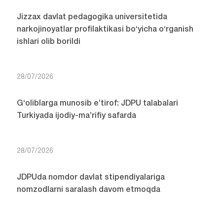
Jizzax davlat pedagogika universitetida
narkojinoyatlar profilaktikasi bo‘yicha o‘rganish
ishlari olib borildi
28/07/2026
G‘oliblarga munosib e’tirof: JDPU talabalari
Turkiyada ijodiy-ma’rifiy safarda
28/07/2026
JDPUda nomdor davlat stipendiyalariga
nomzodlarni saralash davom etmoqda