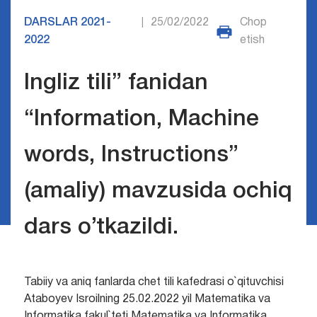
DARSLAR 2021-
25/02/2022
Chop
|
2022
etish
Ingliz tili” fanidan
“Information, Machine
words, Instructions”
(amaliy) mavzusida ochiq
dars o’tkazildi.
Tabiiy va aniq fanlarda chet tili kafedrasi o`qituvchisi
Ataboyev Isroilning 25.02.2022 yil Matematika va
Informatika fakul`teti Matematika va Informatika