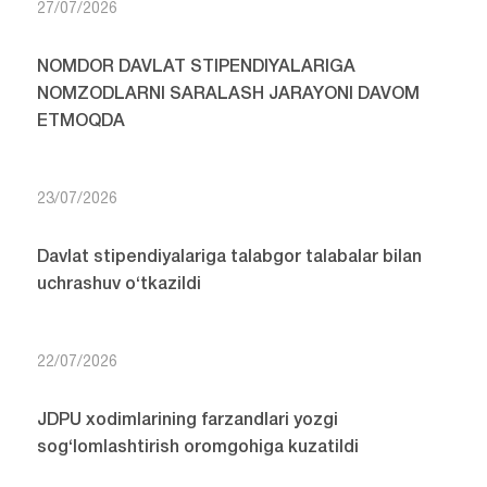
27/07/2026
NOMDOR DAVLAT STIPENDIYALARIGA
NOMZODLARNI SARALASH JARAYONI DAVOM
ETMOQDA
23/07/2026
Davlat stipendiyalariga talabgor talabalar bilan
uchrashuv o‘tkazildi
22/07/2026
JDPU xodimlarining farzandlari yozgi
sog‘lomlashtirish oromgohiga kuzatildi