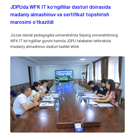
JDPUda WFK IT ko‘ngillilar dasturi doirasida
madaniy almashinuv va sertifikat topshirish
marosimi o‘tkazildi
Jizzax davlat pedagogika universitetida Sejong universitetining
WFK IT ko‘ngillilar guruhi hamda JDPU talabalari ishtirokida
madaniy almashinuv dasturi tashkil etildi.