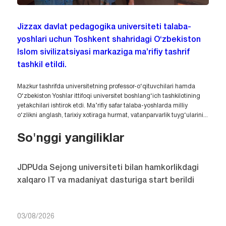
Jizzax davlat pedagogika universiteti talaba-
yoshlari uchun Toshkent shahridagi O‘zbekiston
Islom sivilizatsiyasi markaziga ma’rifiy tashrif
tashkil etildi.
Mazkur tashrifda universitetning professor-o‘qituvchilari hamda
O‘zbekiston Yoshlar ittifoqi universitet boshlang‘ich tashkilotining
yetakchilari ishtirok etdi. Ma’rifiy safar talaba-yoshlarda milliy
o‘zlikni anglash, tarixiy xotiraga hurmat, vatanparvarlik tuyg‘ularini...
So'nggi yangiliklar
JDPUda Sejong universiteti bilan hamkorlikdagi
xalqaro IT va madaniyat dasturiga start berildi
03/08/2026