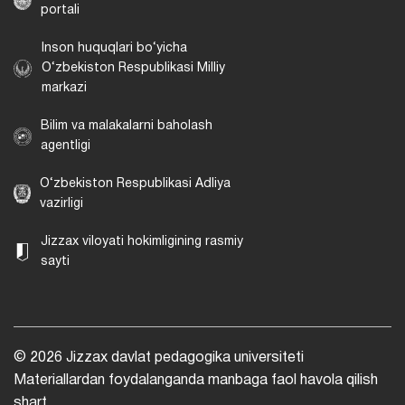
portali
Inson huquqlari bo‘yicha
O‘zbekiston Respublikasi Milliy
markazi
Bilim va malakalarni baholash
agentligi
O‘zbekiston Respublikasi Adliya
vazirligi
Jizzax viloyati hokimligining rasmiy
sayti
© 2026 Jizzax davlat pedagogika universiteti
Materiallardan foydalanganda manbaga faol havola qilish
shart