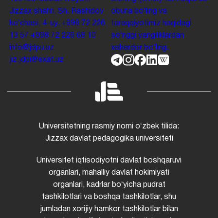
Jizzax shahri, Sh. Rashidov
obuna boʻling va
koʻchasi, 4-uy.
+998 72 226
taraqqiyotimiz haqidagi
13 57
+998 72 226 68 10
soʻnggi yangiliklardan
info@jdpu.uz
xabardor boʻling.
jiz.jdpi@exat.uz
Universitetning rasmiy nomi oʻzbek tilida:
Jizzax davlat pedagogika universiteti
Universitet iqtisodiyotni davlat boshqaruvi
organlari, mahalliy davlat hokimiyati
organlari, kadrlar boʻyicha pudrat
tashkilotlari va boshqa tashkilotlar, shu
jumladan xorijiy hamkor tashkilotlar bilan