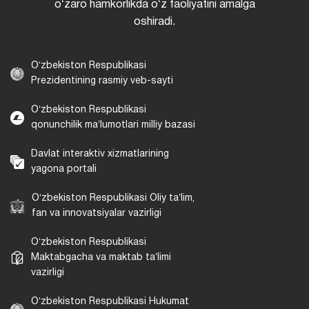
oʻzaro hamkorlikda oʻz faoliyatini amalga
oshiradi.
Oʻzbekiston Respublikasi
Prezidentining rasmiy veb-sayti
Oʻzbekiston Respublikasi
qonunchilik maʼlumotlari milliy bazasi
Davlat interaktiv xizmatlarining
yagona portali
Oʻzbekiston Respublikasi Oliy taʼlim,
fan va innovatsiyalar vazirligi
Oʻzbekiston Respublikasi
Maktabgacha va maktab taʼlimi
vazirligi
Oʻzbekiston Respublikasi Hukumat