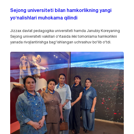
Sejong universiteti bilan hamkorlikning yangi
yo‘nalishlari muhokama qilindi
Jizzax davlat pedagogika universiteti hamda Janubiy Koreyaning
Sejong universiteti vakillari o‘rtasida ikki tomonlama hamkorlikni
yanada rivojlantirishga bag‘ishlangan uchrashuv bo‘lib o‘tdi.