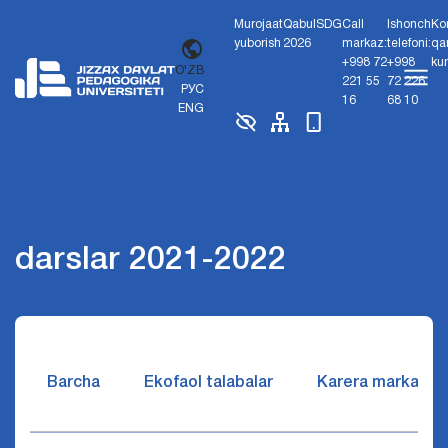
Murojaat
Qabul
SDG
Call
Ishonch
Ko
yuborish
2026
markaz:
telefoni:
qa
+998 72
+998
ku
O'ZB
221 55
72 226
РУС
16
68 10
ENG
darslar 2021-2022
Barcha
Ekofaol talabalar
Karera markazi