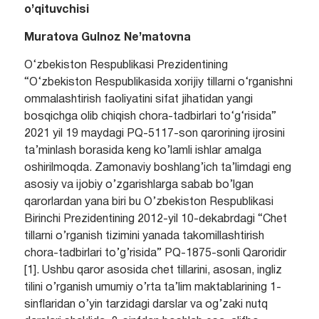
o’qituvchisi
Muratova Gulnoz Ne’matovna
O‘zbekiston Respublikasi Prezidentining
“O‘zbekiston Respublikasida xorijiy tillarni o‘rganishni
ommalashtirish faoliyatini sifat jihatidan yangi
bosqichga olib chiqish chora-tadbirlari to‘g‘risida”
2021 yil 19 maydagi PQ-5117-son qarorining ijrosini
ta’minlash borasida keng ko’lamli ishlar amalga
oshirilmoqda. Zamonaviy boshlang’ich ta’limdagi eng
asosiy va ijobiy o’zgarishlarga sabab bo’lgan
qarorlardan yana biri bu O’zbekiston Respublikasi
Birinchi Prezidentining 2012-yil 10-dekabrdagi “Chet
tillarni o’rganish tizimini yanada takomillashtirish
chora-tadbirlari to’g’risida” PQ-1875-sonli Qaroridir
[1]. Ushbu qaror asosida chet tillarini, asosan, ingliz
tilini o’rganish umumiy o’rta ta’lim maktablarining 1-
sinflaridan o’yin tarzidagi darslar va og’zaki nutq