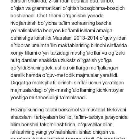
darslari shaklida, 2-sinfdan boshlab esa, alifbo,
o’qish va grammatikani o’qitish bosqichma-bosqich
boshlanadi. Chet tillarni o’rganishni yanada
rivojlantirish bo’yicha ta’li­m sohasining barcha
yo’nalishlarida beqiyos ko’lamli ishlarni amalga
oshirishga kirishildi.Masalan, 2013-2014 o’quv yilidan
e’tiboran umumta’lim maktablarining birinchi sinflarida
xorijiy tillarni o’yin tarzidagi mashg’ulotlar va og’zaki
nutq darslari shaklida uzluksiz o’rgatish yo’lga
qo’yildi.Shuningdek, ushbu sinflarga mo’ljallangan
darslik hamda o’quv-metodik majmualar yaratildi.
Diqqatga molik jihati, birinchi sinflar uchun yaratilgan
majmualardagi o’yin-mashg’ulotlarning kichkintoylar
yoshiga mutanosibligi ta’minlanadi.
Hozirgi kunning talabi barkamol va mustaqil fikrlovchi
shaxslarni tarbiyalash bo‘lib, ta’lim-tarbiya jarayonida
bilim berishni takomillashtirish, o‘quvchilar bilan
ishlashning yangi yo‘nalishlarini ishlab chiqish va