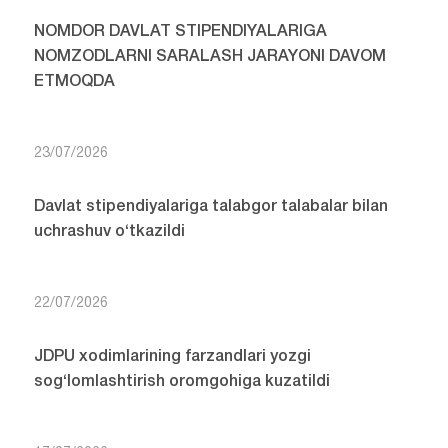
NOMDOR DAVLAT STIPENDIYALARIGA
NOMZODLARNI SARALASH JARAYONI DAVOM
ETMOQDA
23/07/2026
Davlat stipendiyalariga talabgor talabalar bilan
uchrashuv o‘tkazildi
22/07/2026
JDPU xodimlarining farzandlari yozgi
sog‘lomlashtirish oromgohiga kuzatildi