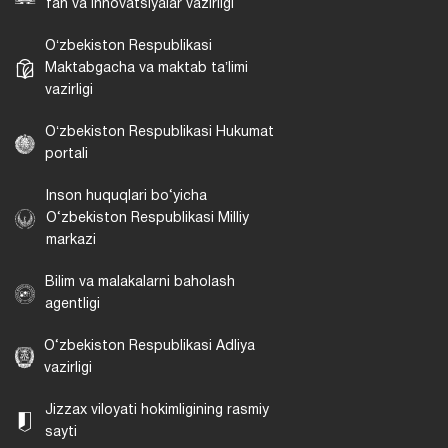
fan va innovatsiyalar vazirligi
Oʻzbekiston Respublikasi
Maktabgacha va maktab taʼlimi
vazirligi
Oʻzbekiston Respublikasi Hukumat
portali
Inson huquqlari bo‘yicha
O‘zbekiston Respublikasi Milliy
markazi
Bilim va malakalarni baholash
agentligi
O‘zbekiston Respublikasi Adliya
vazirligi
Jizzax viloyati hokimligining rasmiy
sayti