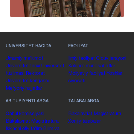
UNIVERSITET HAQIDA
FAOLIYAT
Umumiy maʼlumot
Ilmiy faoliyat
Oʻquv jarayoni
Universitet tarixi
Universitet
Xalqaro munosabatlar
tuzilmasi
Rektorat
Moliyaviy faoliyat
Yoshlar
Universitet kengashi
siyosati
Me'yoriy hujjatlar
ABITURIYENTLARGA
TALABALARGA
Qabul komissiyasi
Bakalavriat
Magistratura
Bakalavriat
Magistratura
Xorijiy talabalar
Ikkinchi oliy taʼlim
Bilim va