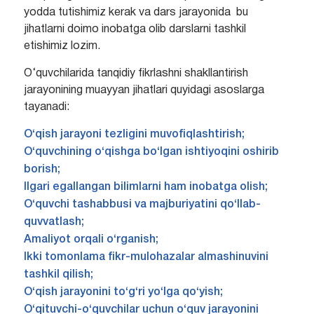
yodda tutishimiz kerak va dars jarayonida bu
jihatlarni doimo inobatga olib darslarni tashkil
etishimiz lozim.
O‘quvchilarida tanqidiy fikrlashni shakllantirish
jarayonining muayyan jihatlari quyidagi asoslarga
tayanadi:
O‘qish jarayoni tezligini muvofiqlashtirish;
O‘quvchining o‘qishga bo‘lgan ishtiyoqini oshirib
borish;
Ilgari egallangan bilimlarni ham inobatga olish;
O‘quvchi tashabbusi va majburiyatini qo‘llab-
quvvatlash;
Amaliyot orqali o‘rganish;
Ikki tomonlama fikr-mulohazalar almashinuvini
tashkil qilish;
O‘qish jarayonini to‘g‘ri yo‘lga qo‘yish;
O‘qituvchi-o‘quvchilar uchun o‘quv jarayonini