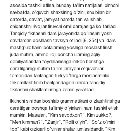
asosida tashkil etilsa, bunday ta’lim natijalari, birinchi
navbatda, o‘quvchi shaxsining o‘zini, shu bilan bir
qatorda, davlat, jamiyat hamda fan va ishlab
chiqarishni rivojlantiruvchi omil darajasiga ko‘tariladi.
Tanqidiy fikrlashni dars jarayonida qo’llashni yosh
davrlardan boshlash tavsiya etiladi [8. 254] va dars
mashg’ulotlarini bolalarning yoshiga moslashtirish
juda muhim, ammo iloji boricha ularning aqliy
qobiliyatlaridan foydalanishga imkon berishga
qaratilganligi muhimTa’lim jarayoni o‘quvchilar
tomonidan tanlangan turli yo‘llarga moslashtirilib,
takomillashtirilib borilgandagina ularda tanqidiy
fikrlashni shakllantirishga zamin yaratiladi.
Ikkinchi sinfdan boshlab grammatikani o’zlashtirishga
qaratilgan boshqa ta’limiy o’yinlarni ham tashkil etish
mumkin. Masalan, “Kim savodxon?”, Kim zukko?,
“Men kimman?“, “Zanjir“, “Rolli o’yin“, “So’z o’rnini
top” kabi qiziqarli o’yinlar shular jumlasidandir. “Kim