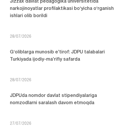
Jizzax davlat pedagogika universitetida
narkojinoyatlar profilaktikasi bo‘yicha o‘rganish
ishlari olib borildi
28/07/2026
G‘oliblarga munosib e’tirof: JDPU talabalari
Turkiyada ijodiy-ma’rifiy safarda
28/07/2026
JDPUda nomdor davlat stipendiyalariga
nomzodlarni saralash davom etmoqda
27/07/2026