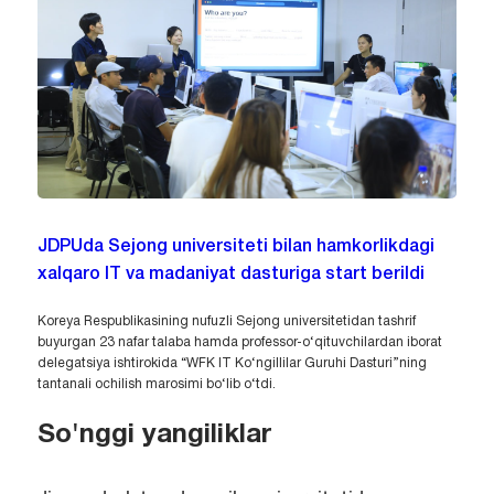
JDPUda Sejong universiteti bilan hamkorlikdagi
xalqaro IT va madaniyat dasturiga start berildi
Koreya Respublikasining nufuzli Sejong universitetidan tashrif
buyurgan 23 nafar talaba hamda professor-o‘qituvchilardan iborat
delegatsiya ishtirokida “WFK IT Ko‘ngillilar Guruhi Dasturi”ning
tantanali ochilish marosimi bo‘lib o‘tdi.
So'nggi yangiliklar