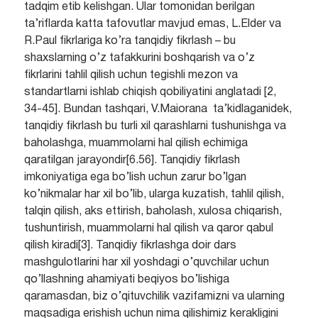
tadqim etib kelishgan. Ular tomonidan berilgan
ta’riflarda katta tafovutlar mavjud emas, L.Elder va
R.Paul fikrlariga ko’ra tanqidiy fikrlash – bu
shaxslarning o’z tafakkurini boshqarish va o’z
fikrlarini tahlil qilish uchun tegishli mezon va
standartlarni ishlab chiqish qobiliyatini anglatadi [2,
34-45]. Bundan tashqari, V.Maiorana ta’kidlaganidek,
tanqidiy fikrlash bu turli xil qarashlarni tushunishga va
baholashga, muammolarni hal qilish echimiga
qaratilgan jarayondir[6.56]. Tanqidiy fikrlash
imkoniyatiga ega bo’lish uchun zarur bo’lgan
ko’nikmalar har xil bo’lib, ularga kuzatish, tahlil qilish,
talqin qilish, aks ettirish, baholash, xulosa chiqarish,
tushuntirish, muammolarni hal qilish va qaror qabul
qilish kiradi[3]. Tanqidiy fikrlashga doir dars
mashgulotlarini har xil yoshdagi o’quvchilar uchun
qo’llashning ahamiyati beqiyos bo’lishiga
qaramasdan, biz o’qituvchilik vazifamizni va ularning
maqsadiga erishish uchun nima qilishimiz kerakligini