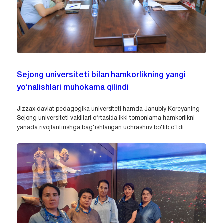
Sejong universiteti bilan hamkorlikning yangi
yo‘nalishlari muhokama qilindi
Jizzax davlat pedagogika universiteti hamda Janubiy Koreyaning
Sejong universiteti vakillari o‘rtasida ikki tomonlama hamkorlikni
yanada rivojlantirishga bag‘ishlangan uchrashuv bo‘lib o‘tdi.