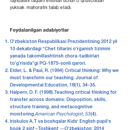
tajribasini taqdim etishlari uchun o’qituvchidan
yuksak mahoratni talab etadi.
Foydalanilgan adabiyotlar
O’zbekiston Respublikasi Prezidentining 2012 yil
10 dekabrdagi “Chet tillarini o’rganish tizimini
yanada takomillashtirish chora-tadbirlari
to’g’risida”gi PQ-1875-sonli qarori.
Elder, L. & Paul, R. (1994) Critical thinking: Why we
must transform our teaching. Journal of
Developmental Education, 18(1), 34-35.
Halpern, D. F. (1998).Teaching critical thinking for
transfer across domains: Disposition, skills,
structure training, and metacognitive
monitoring.
American Psychologist
,
53
(4).
Iriskulov A.T va boshqalar Kids‘ English pupil‘s
book 2 sinf –Toshkent ―O’zbekiston; 2014