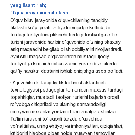
yengillashtirish;
O‘quv jarayonini baholash.
O‘quv biluv jarayonida o‘quvchilarning tanqidiy
fikrlashi ko‘p qirrali faoliyatni vujudga keltirib, bir
turdagi faoliyatning ikkinchi turdagi faoliyatga o‘tib
turishi jarayonida har bir o‘quvchida o‘zining shaxsiy,
aniq maqsadini belgilab olish qobiliyatini rivojlantiradi.
Ayni shu maqsad o‘quvchilarda mustaqil, ijodiy
faoliyatga kirishish uchun zamin yaratadi va ularda
qat’iy harakat dasturini ishlab chiqishga asos bo‘ladi.
O‘quvchilarda tanqidiy fikrlashni shakllantirish
texnologiyasi pedagoglar tomonidan maxsus turdagi
topshiriqlar, mustaqil faoliyat turlarini bajarish orqali
ro‘yobga chiqariladi va ularning samaradorligi
muayyan mezonlar yordami bilan amalga oshiriladi.
Ta’lim jarayoni to‘laqonli tarzda o‘quvchiga
yo‘naltirilsa, uning ehtiyoj va imkoniyatlari, qiziqishlari,
iqtidorini hisobga olgan holda muayyan tamoyillar