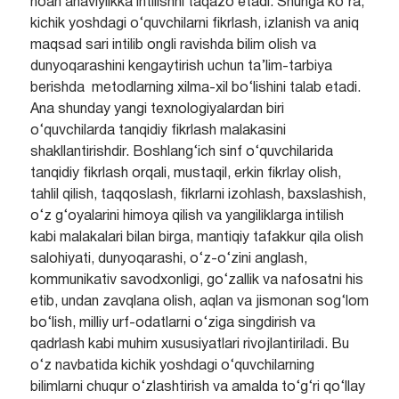
noan`anaviylikka intilishni taqazo etadi. Shunga ko‘ra,
kichik yoshdagi o‘quvchilarni fikrlash, izlanish va aniq
maqsad sari intilib ongli ravishda bilim olish va
dunyoqarashini kengaytirish uchun ta’lim-tarbiya
berishda metodlarning xilma-xil bo‘lishini talab etadi.
Ana shunday yangi texnologiyalardan biri
o‘quvchilarda tanqidiy fikrlash malakasini
shakllantirishdir. Boshlang‘ich sinf o‘quvchilarida
tanqidiy fikrlash orqali, mustaqil, erkin fikrlay olish,
tahlil qilish, taqqoslash, fikrlarni izohlash, baxslashish,
o‘z g‘oyalarini himoya qilish va yangiliklarga intilish
kabi malakalari bilan birga, mantiqiy tafakkur qila olish
salohiyati, dunyoqarashi, o‘z-o‘zini anglash,
kommunikativ savodxonligi, go‘zallik va nafosatni his
etib, undan zavqlana olish, aqlan va jismonan sog‘lom
bo‘lish, milliy urf-odatlarni o‘ziga singdirish va
qadrlash kabi muhim xususiyatlari rivojlantiriladi. Bu
o‘z navbatida kichik yoshdagi o‘quvchilarning
bilimlarni chuqur o‘zlashtirish va amalda to‘g‘ri qo‘llay