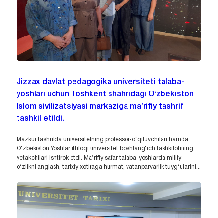
Jizzax davlat pedagogika universiteti talaba-
yoshlari uchun Toshkent shahridagi O‘zbekiston
Islom sivilizatsiyasi markaziga ma’rifiy tashrif
tashkil etildi.
Mazkur tashrifda universitetning professor-o‘qituvchilari hamda
O‘zbekiston Yoshlar ittifoqi universitet boshlang‘ich tashkilotining
yetakchilari ishtirok etdi. Ma’rifiy safar talaba-yoshlarda milliy
o‘zlikni anglash, tarixiy xotiraga hurmat, vatanparvarlik tuyg‘ularini...