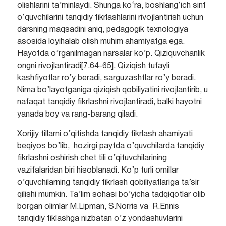
olishlarini ta’minlaydi. Shunga ko‘ra, boshlang‘ich sinf
o‘quvchilarini tanqidiy fikrlashlarini rivojlantirish uchun
darsning maqsadini aniq, pedagogik texnologiya
asosida loyihalab olish muhim ahamiyatga ega.
Hayotda o’rganilmagan narsalar ko’p. Qiziquvchanlik
ongni rivojlantiradi[7.64-65]. Qiziqish tufayli
kashfiyotlar ro’y beradi, sarguzashtlar ro’y beradi.
Nima bo’layotganiga qiziqish qobiliyatini rivojlantirib, u
nafaqat tanqidiy fikrlashni rivojlantiradi, balki hayotni
yanada boy va rang-barang qiladi.
Xorijiy tillarni o’qitishda tanqidiy fikrlash ahamiyati
beqiyos bo’lib, hozirgi paytda o’quvchilarda tanqidiy
fikrlashni oshirish chet tili o’qituvchilarining
vazifalaridan biri hisoblanadi. Ko’p turli omillar
o’quvchilarning tanqidiy fikrlash qobiliyatlariga ta’sir
qilishi mumkin. Ta’lim sohasi bo’yicha tadqiqotlar olib
borgan olimlar M.Lipman, S.Norris va R.Ennis
tanqidiy fiklashga nizbatan o’z yondashuvlarini