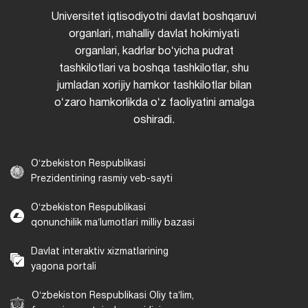
Universitet iqtisodiyotni davlat boshqaruvi
organlari, mahalliy davlat hokimiyati
organlari, kadrlar boʻyicha pudrat
tashkilotlari va boshqa tashkilotlar, shu
jumladan xorijiy hamkor tashkilotlar bilan
oʻzaro hamkorlikda oʻz faoliyatini amalga
oshiradi.
Oʻzbekiston Respublikasi
Prezidentining rasmiy veb-sayti
Oʻzbekiston Respublikasi
qonunchilik maʼlumotlari milliy bazasi
Davlat interaktiv xizmatlarining
yagona portali
Oʻzbekiston Respublikasi Oliy taʼlim,