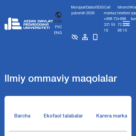
Murojaat
Qabul
SDG
Call
Ishonch
Ko
yuborish
2026
markaz:
telefoni:
qa
+998 72
+998
ku
O'ZB
221 55
72 226
РУС
16
68 10
ENG
Ilmiy ommaviy maqolalar
Barcha
Ekofaol talabalar
Karera markazi