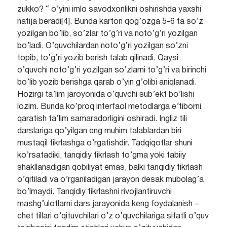
zukko? “ o’yini imlo savodxonlikni oshirishda yaxshi
natija beradi[4]. Bunda karton qog’ozga 5-6 ta so’z
yozilgan bo’lib, so’zlar to’g’ri va noto’g’ri yozilgan
bo’ladi. O’quvchilardan noto’g’ri yozilgan so’zni
topib, to’g’ri yozib berish talab qilinadi. Qaysi
o’quvchi noto’g’ri yozilgan so’zlarni to’g’ri va birinchi
bo’lib yozib berishga qarab o’yin g’olibi aniqlanadi.
Hozirgi ta’lim jaroyonida o’quvchi sub’ekt bo’lishi
lozim. Bunda ko’proq interfaol metodlarga e’tiborni
qaratish ta’lim samaradorligini oshiradi. Ingliz tili
darslariga qo’yilgan eng muhim talablardan biri
mustaqil fikrlashga o’rgatishdir. Tadqiqotlar shuni
ko’rsatadiki, tanqidiy fikrlash to’gma yoki tabiiy
shakllanadigan qobiliyat emas, balki tanqidiy fikrlash
o’qitiladi va o’rganiladigan jarayon desak mubolag’a
bo’lmaydi. Tanqidiy fikrlashni rivojlantiruvchi
mashg’ulotlarni dars jarayonida keng foydalanish –
chet tillari o’qituvchilari o’z o’quvchilariga sifatli o’quv