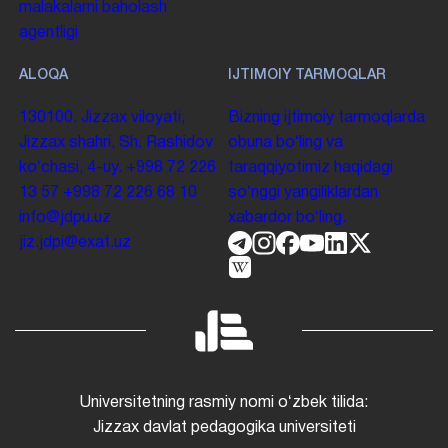
malakalarni baholash
agentligi
ALOQA
IJTIMOIY TARMOQLAR
130100. Jizzax viloyati,
Bizning ijtimoiy tarmoqlarda
Jizzax shahri, Sh. Rashidov
obuna boʻling va
koʻchasi, 4-uy.
+998 72 226
taraqqiyotimiz haqidagi
13 57
+998 72 226 68 10
soʻnggi yangiliklardan
info@jdpu.uz
xabardor boʻling.
jiz.jdpi@exat.uz
Universitetning rasmiy nomi oʻzbek tilida:
Jizzax davlat pedagogika universiteti