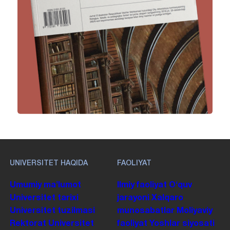
UNIVERSITET HAQIDA
FAOLIYAT
Umumiy maʼlumot
Ilmiy faoliyat
Oʻquv
Universitet tarixi
jarayoni
Xalqaro
Universitet tuzilmasi
munosabatlar
Moliyaviy
Rektorat
Universitet
faoliyat
Yoshlar siyosati