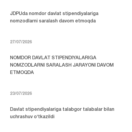
JDPUda nomdor davlat stipendiyalariga
nomzodlarni saralash davom etmoqda
27/07/2026
NOMDOR DAVLAT STIPENDIYALARIGA
NOMZODLARNI SARALASH JARAYONI DAVOM
ETMOQDA
23/07/2026
Davlat stipendiyalariga talabgor talabalar bilan
uchrashuv o‘tkazildi