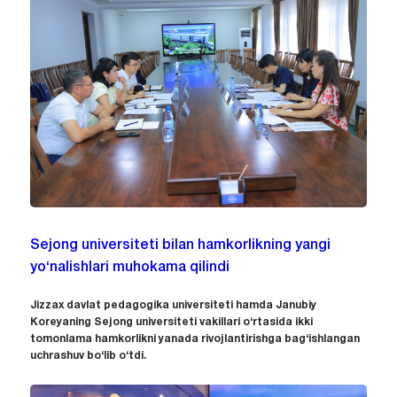
Sejong universiteti bilan hamkorlikning yangi
yo‘nalishlari muhokama qilindi
Jizzax davlat pedagogika universiteti hamda Janubiy
Koreyaning Sejong universiteti vakillari o‘rtasida ikki
tomonlama hamkorlikni yanada rivojlantirishga bag‘ishlangan
uchrashuv bo‘lib o‘tdi.