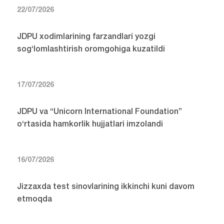
22/07/2026
JDPU xodimlarining farzandlari yozgi
sog‘lomlashtirish oromgohiga kuzatildi
17/07/2026
JDPU va “Unicorn International Foundation”
o‘rtasida hamkorlik hujjatlari imzolandi
16/07/2026
Jizzaxda test sinovlarining ikkinchi kuni davom
etmoqda