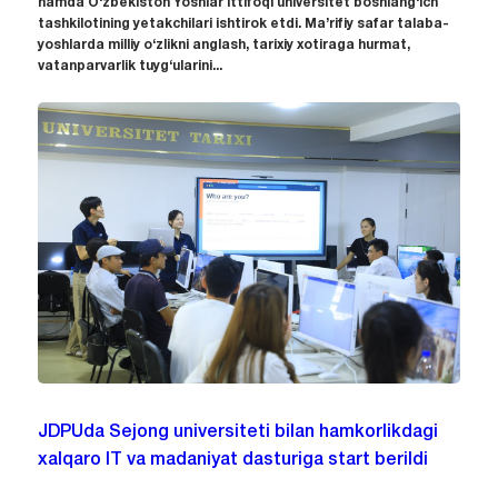
hamda O‘zbekiston Yoshlar ittifoqi universitet boshlang‘ich
tashkilotining yetakchilari ishtirok etdi. Ma’rifiy safar talaba-
yoshlarda milliy o‘zlikni anglash, tarixiy xotiraga hurmat,
vatanparvarlik tuyg‘ularini...
JDPUda Sejong universiteti bilan hamkorlikdagi
xalqaro IT va madaniyat dasturiga start berildi