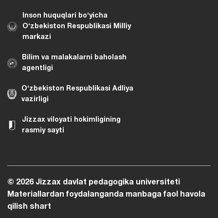
Inson huquqlari bo‘yicha
O‘zbekiston Respublikasi Milliy
markazi
Bilim va malakalarni baholash
agentligi
O‘zbekiston Respublikasi Adliya
vazirligi
Jizzax viloyati hokimligining
rasmiy sayti
© 2026 Jizzax davlat pedagogika universiteti
Materiallardan foydalanganda manbaga faol havola
qilish shart