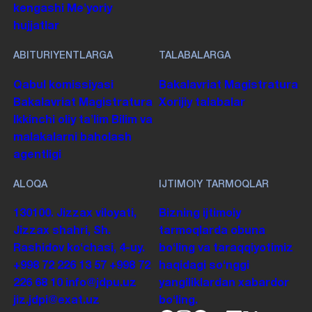
kengashi
Me'yoriy
hujjatlar
ABITURIYENTLARGA
TALABALARGA
Qabul komissiyasi
Bakalavriat
Magistratura
Bakalavriat
Magistratura
Xorijiy talabalar
Ikkinchi oliy taʼlim
Bilim va
malakalarni baholash
agentligi
ALOQA
IJTIMOIY TARMOQLAR
130100. Jizzax viloyati,
Bizning ijtimoiy
Jizzax shahri, Sh.
tarmoqlarda obuna
Rashidov koʻchasi, 4-uy.
boʻling va taraqqiyotimiz
+998 72 226 13 57
+998 72
haqidagi soʻnggi
226 68 10
info@jdpu.uz
yangiliklardan xabardor
jiz.jdpi@exat.uz
boʻling.