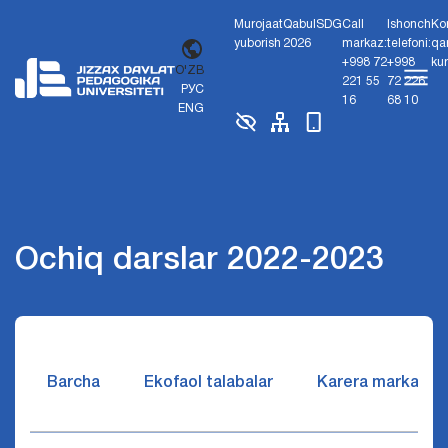
Murojaat
Qabul
SDG
Call
Ishonch
Ko
yuborish
2026
markaz:
telefoni:
qa
+998 72
+998
ku
O'ZB
221 55
72 226
РУС
16
68 10
ENG
Ochiq darslar 2022-2023
Barcha
Ekofaol talabalar
Karera markazi