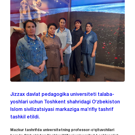
Jizzax davlat pedagogika universiteti talaba-
yoshlari uchun Toshkent shahridagi O‘zbekiston
Islom sivilizatsiyasi markaziga ma’rifiy tashrif
tashkil etildi.
Mazkur tashrifda universitetning professor-o‘qituvchilari