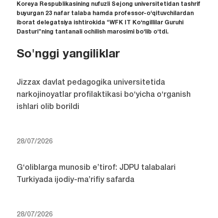
Koreya Respublikasining nufuzli Sejong universitetidan tashrif
buyurgan 23 nafar talaba hamda professor-o‘qituvchilardan
iborat delegatsiya ishtirokida “WFK IT Ko‘ngillilar Guruhi
Dasturi”ning tantanali ochilish marosimi bo‘lib o‘tdi.
So'nggi yangiliklar
Jizzax davlat pedagogika universitetida
narkojinoyatlar profilaktikasi bo‘yicha o‘rganish
ishlari olib borildi
28/07/2026
G‘oliblarga munosib e’tirof: JDPU talabalari
Turkiyada ijodiy-ma’rifiy safarda
28/07/2026