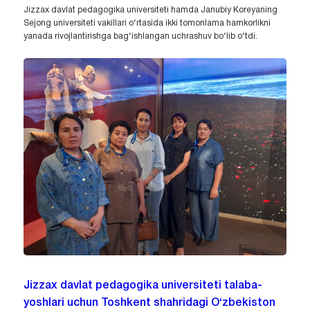
Jizzax davlat pedagogika universiteti hamda Janubiy Koreyaning
Sejong universiteti vakillari o‘rtasida ikki tomonlama hamkorlikni
yanada rivojlantirishga bag‘ishlangan uchrashuv bo‘lib o‘tdi.
Jizzax davlat pedagogika universiteti talaba-
yoshlari uchun Toshkent shahridagi O‘zbekiston