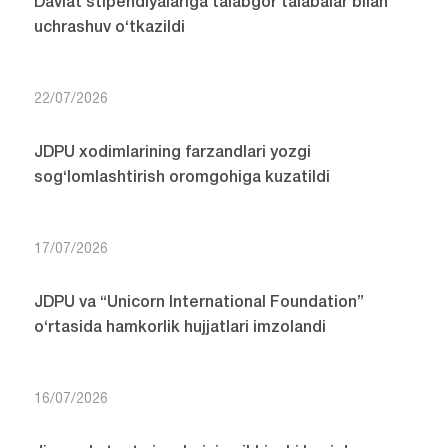
Davlat stipendiyalariga talabgor talabalar bilan
uchrashuv o‘tkazildi
22/07/2026
JDPU xodimlarining farzandlari yozgi
sog‘lomlashtirish oromgohiga kuzatildi
17/07/2026
JDPU va “Unicorn International Foundation”
o‘rtasida hamkorlik hujjatlari imzolandi
16/07/2026