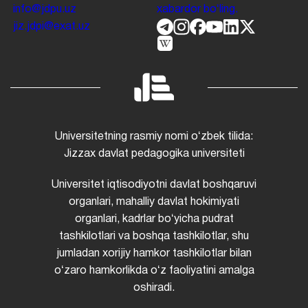
info@jdpu.uz
xabardor boʻling.
jiz.jdpi@exat.uz
Universitetning rasmiy nomi oʻzbek tilida:
Jizzax davlat pedagogika universiteti
Universitet iqtisodiyotni davlat boshqaruvi
organlari, mahalliy davlat hokimiyati
organlari, kadrlar boʻyicha pudrat
tashkilotlari va boshqa tashkilotlar, shu
jumladan xorijiy hamkor tashkilotlar bilan
oʻzaro hamkorlikda oʻz faoliyatini amalga
oshiradi.