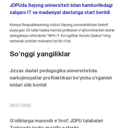
JDPUda Sejong universiteti bilan hamkorlikdagi
xalqaro IT va madaniyat dasturiga start berildi
Koreya Respublikasining nufuzli Sejong universitetidan tashrif
buyurgan 23 nafar talaba hamda professor-o‘qituvchilardan iborat
delegatsiya ishtirokida “WFK IT Ko‘ngillilar Guruhi Dasturi”ning
tantanali ochilish marosimi bo‘lib o‘tdi.
So'nggi yangiliklar
Jizzax davlat pedagogika universitetida
narkojinoyatlar profilaktikasi bo‘yicha o‘rganish
ishlari olib borildi
28/07/2026
G‘oliblarga munosib e’tirof: JDPU talabalari