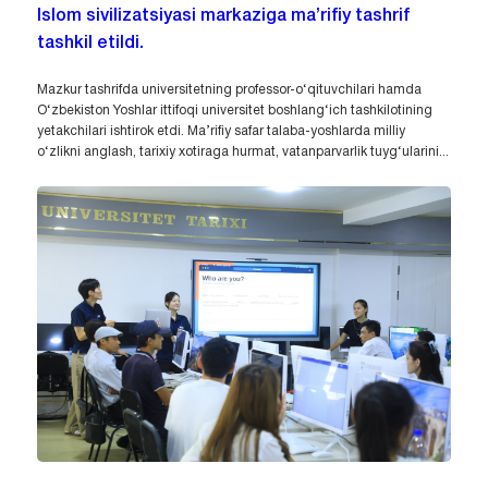
Islom sivilizatsiyasi markaziga ma’rifiy tashrif
tashkil etildi.
Mazkur tashrifda universitetning professor-o‘qituvchilari hamda
O‘zbekiston Yoshlar ittifoqi universitet boshlang‘ich tashkilotining
yetakchilari ishtirok etdi. Ma’rifiy safar talaba-yoshlarda milliy
o‘zlikni anglash, tarixiy xotiraga hurmat, vatanparvarlik tuyg‘ularini...