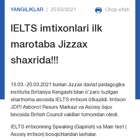
YANGILIKLAR
25/03/2021
Chop etish
|
IELTS imtixonlari ilk
marotaba Jizzax
shaxrida!!!
19.03.-20.03.2021 kunlari Jizzax davlat pedagogika
institutia Britaniya Kengashi bilan ò’zaro tuzilgan
shartnoma asosida IELTS imtixoni òtkazildi. Imtixon
JDPI Axborot Resurs Markazi va Asosiy òquv
binosida British Council vakillari tomonidan olindi.
IELTS imtixonining Speaking (Gapirish) va Main test (
Asosiy imtixon) bosqichlaridan lavhalar.