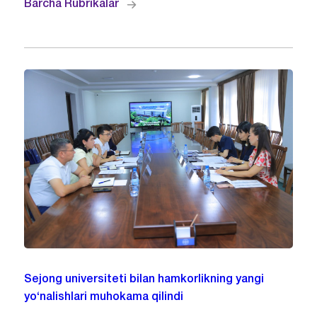
Barcha Rubrikalar
Sejong universiteti bilan hamkorlikning yangi
yo‘nalishlari muhokama qilindi