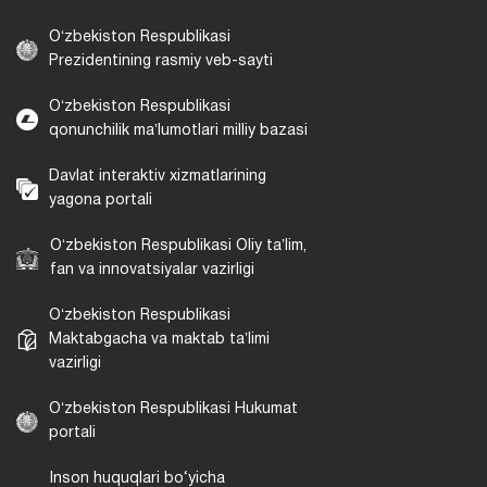
Oʻzbekiston Respublikasi
Prezidentining rasmiy veb-sayti
Oʻzbekiston Respublikasi
qonunchilik maʼlumotlari milliy bazasi
Davlat interaktiv xizmatlarining
yagona portali
Oʻzbekiston Respublikasi Oliy taʼlim,
fan va innovatsiyalar vazirligi
Oʻzbekiston Respublikasi
Maktabgacha va maktab taʼlimi
vazirligi
Oʻzbekiston Respublikasi Hukumat
portali
Inson huquqlari bo‘yicha