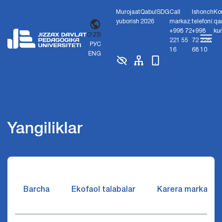
Murojaat
Qabul
SDG
Call
Ishonch
Ko
yuborish
2026
markaz:
telefoni:
qa
+998 72
+998
ku
O'ZB
221 55
72 226
РУС
16
68 10
ENG
Yangiliklar
Barcha
Ekofaol talabalar
Karera markazi