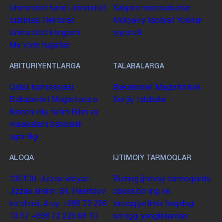
Universitet tarixi
Universitet
Xalqaro munosabatlar
tuzilmasi
Rektorat
Moliyaviy faoliyat
Yoshlar
Universitet kengashi
siyosati
Me'yoriy hujjatlar
ABITURIYENTLARGA
TALABALARGA
Qabul komissiyasi
Bakalavriat
Magistratura
Bakalavriat
Magistratura
Xorijiy talabalar
Ikkinchi oliy taʼlim
Bilim va
malakalarni baholash
agentligi
ALOQA
IJTIMOIY TARMOQLAR
130100. Jizzax viloyati,
Bizning ijtimoiy tarmoqlarda
Jizzax shahri, Sh. Rashidov
obuna boʻling va
koʻchasi, 4-uy.
+998 72 226
taraqqiyotimiz haqidagi
13 57
+998 72 226 68 10
soʻnggi yangiliklardan