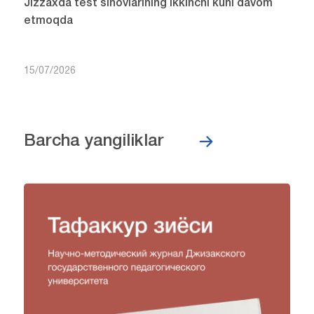
Jizzaxda test sinovlarining ikkinchi kuni davom
etmoqda
15/07/2026
Barcha yangiliklar