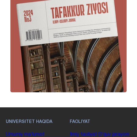
UNIVERSITET HAQIDA
FAOLIYAT
Umumiy maʼlumot
Ilmiy faoliyat
Oʻquv jarayoni