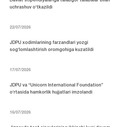
Davlat stipendiyalariga talabgor talabalar bilan
uchrashuv o‘tkazildi
22/07/2026
JDPU xodimlarining farzandlari yozgi
sog‘lomlashtirish oromgohiga kuzatildi
17/07/2026
JDPU va “Unicorn International Foundation”
o‘rtasida hamkorlik hujjatlari imzolandi
16/07/2026