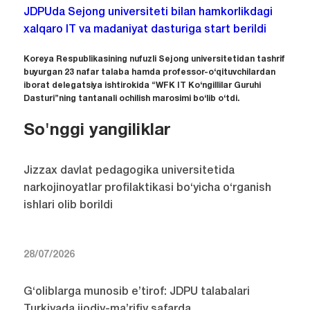
JDPUda Sejong universiteti bilan hamkorlikdagi
xalqaro IT va madaniyat dasturiga start berildi
Koreya Respublikasining nufuzli Sejong universitetidan tashrif
buyurgan 23 nafar talaba hamda professor-o‘qituvchilardan
iborat delegatsiya ishtirokida “WFK IT Ko‘ngillilar Guruhi
Dasturi”ning tantanali ochilish marosimi bo‘lib o‘tdi.
So'nggi yangiliklar
Jizzax davlat pedagogika universitetida
narkojinoyatlar profilaktikasi bo‘yicha o‘rganish
ishlari olib borildi
28/07/2026
G‘oliblarga munosib e’tirof: JDPU talabalari
Turkiyada ijodiy-ma’rifiy safarda