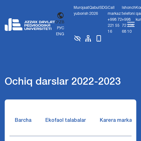
Murojaat
Qabul
SDG
Call
Ishonch
Ko
yuborish
2026
markaz:
telefoni:
qa
+998 72
+998
ku
O'ZB
221 55
72 226
РУС
16
68 10
ENG
Ochiq darslar 2022-2023
Barcha
Ekofaol talabalar
Karera markazi