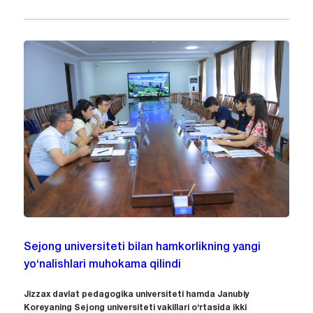
Sejong universiteti bilan hamkorlikning yangi
yo‘nalishlari muhokama qilindi
Jizzax davlat pedagogika universiteti hamda Janubiy
Koreyaning Sejong universiteti vakillari o‘rtasida ikki