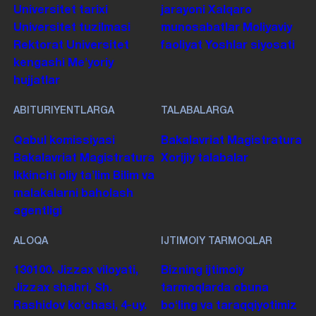
Universitet tarixi
jarayoni
Xalqaro
Universitet tuzilmasi
munosabatlar
Moliyaviy
Rektorat
Universitet
faoliyat
Yoshlar siyosati
kengashi
Me'yoriy
hujjatlar
ABITURIYENTLARGA
TALABALARGA
Qabul komissiyasi
Bakalavriat
Magistratura
Bakalavriat
Magistratura
Xorijiy talabalar
Ikkinchi oliy taʼlim
Bilim va
malakalarni baholash
agentligi
ALOQA
IJTIMOIY TARMOQLAR
130100. Jizzax viloyati,
Bizning ijtimoiy
Jizzax shahri, Sh.
tarmoqlarda obuna
Rashidov koʻchasi, 4-uy.
boʻling va taraqqiyotimiz