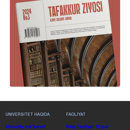
UNIVERSITET HAQIDA
FAOLIYAT
Umumiy maʼlumot
Ilmiy faoliyat
Oʻquv