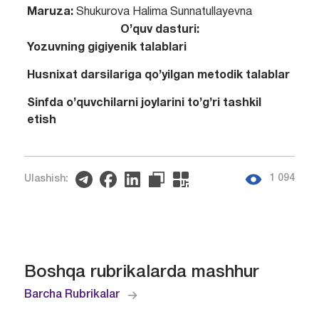
Maruza:
Shukurova Halima Sunnatullayevna
O’quv dasturi:
Yozuvning gigiyenik talablari
Husnixat darsilariga qo’yilgan metodik talablar
Sinfda o’quvchilarni joylarini to’g’ri tashkil
etish
1 094
Ulashish:
Boshqa rubrikalarda mashhur
Barcha Rubrikalar