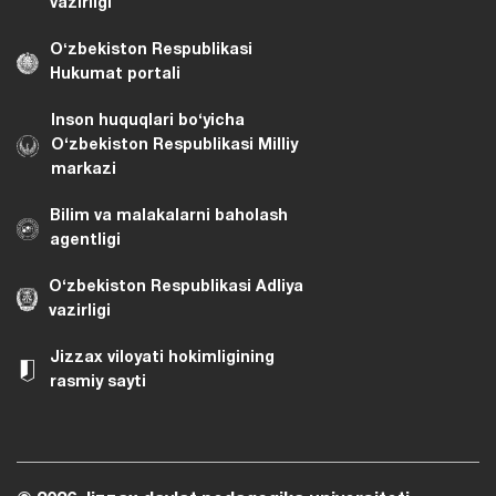
vazirligi
Oʻzbekiston Respublikasi
Hukumat portali
Inson huquqlari bo‘yicha
O‘zbekiston Respublikasi Milliy
markazi
Bilim va malakalarni baholash
agentligi
O‘zbekiston Respublikasi Adliya
vazirligi
Jizzax viloyati hokimligining
rasmiy sayti