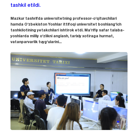
tashkil etildi.
Mazkur tashrifda universitetning professor-o‘qituvchilari
hamda O‘zbekiston Yoshlar ittifoqi universitet boshlang‘ich
tashkilotining yetakchilari ishtirok etdi. Ma’rifiy safar talaba-
yoshlarda milliy o‘zlikni anglash, tarixiy xotiraga hurmat,
vatanparvarlik tuyg‘ularini...