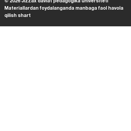
© 2026 Jizzax davlat pedagogika universiteti
Materiallardan foydalanganda manbaga faol havola
qilish shart