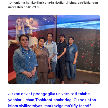
tomonlama hamkorlikni yanada rivojlantirishga bag‘ishlangan
uchrashuv bo‘lib o‘tdi.
Jizzax davlat pedagogika universiteti talaba-
yoshlari uchun Toshkent shahridagi O‘zbekiston
Islom sivilizatsiyasi markaziga ma’rifiy tashrif