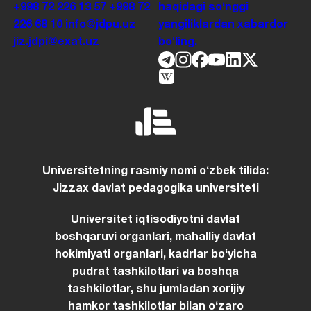
+998 72 226 13 57
+998 72
haqidagi soʻnggi
226 68 10
info@jdpu.uz
yangiliklardan xabardor
jiz.jdpi@exat.uz
boʻling.
Universitetning rasmiy nomi oʻzbek tilida:
Jizzax davlat pedagogika universiteti
Universitet iqtisodiyotni davlat
boshqaruvi organlari, mahalliy davlat
hokimiyati organlari, kadrlar boʻyicha
pudrat tashkilotlari va boshqa
tashkilotlar, shu jumladan xorijiy
hamkor tashkilotlar bilan oʻzaro