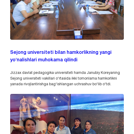
Sejong universiteti bilan hamkorlikning yangi
yo‘nalishlari muhokama qilindi
Jizzax davlat pedagogika universiteti hamda Janubiy Koreyaning
Sejong universiteti vakillari o‘rtasida ikki tomonlama hamkorlikni
yanada rivojlantirishga bag‘ishlangan uchrashuv bo‘lib o‘tdi.