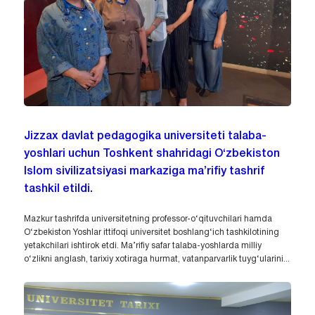
Jizzax davlat pedagogika universiteti talaba-
yoshlari uchun Toshkent shahridagi O‘zbekiston
Islom sivilizatsiyasi markaziga ma’rifiy tashrif
tashkil etildi.
Mazkur tashrifda universitetning professor-o‘qituvchilari hamda
O‘zbekiston Yoshlar ittifoqi universitet boshlang‘ich tashkilotining
yetakchilari ishtirok etdi. Ma’rifiy safar talaba-yoshlarda milliy
o‘zlikni anglash, tarixiy xotiraga hurmat, vatanparvarlik tuyg‘ularini...