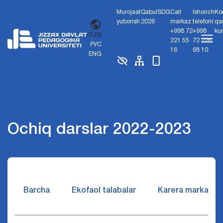
Murojaat
Qabul
SDG
Call
Ishonch
Ko
yuborish
2026
markaz:
telefoni:
qa
+998 72
+998
ku
O'ZB
221 55
72 226
РУС
16
68 10
ENG
Ochiq darslar 2022-2023
Barcha
Ekofaol talabalar
Karera markazi