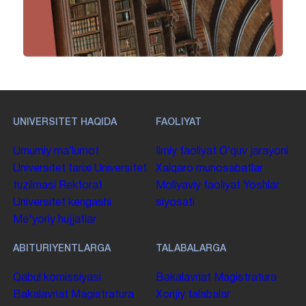
UNIVERSITET HAQIDA
FAOLIYAT
Umumiy maʼlumot
Ilmiy faoliyat
Oʻquv jarayoni
Universitet tarixi
Universitet
Xalqaro munosabatlar
tuzilmasi
Rektorat
Moliyaviy faoliyat
Yoshlar
Universitet kengashi
siyosati
Me'yoriy hujjatlar
ABITURIYENTLARGA
TALABALARGA
Qabul komissiyasi
Bakalavriat
Magistratura
Bakalavriat
Magistratura
Xorijiy talabalar