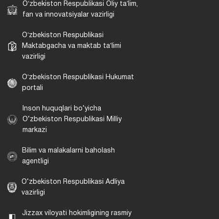
Oʻzbekiston Respublikasi Oliy taʼlim,
fan va innovatsiyalar vazirligi
Oʻzbekiston Respublikasi
Maktabgacha va maktab taʼlimi
vazirligi
Oʻzbekiston Respublikasi Hukumat
portali
Inson huquqlari bo‘yicha
O‘zbekiston Respublikasi Milliy
markazi
Bilim va malakalarni baholash
agentligi
O‘zbekiston Respublikasi Adliya
vazirligi
Jizzax viloyati hokimligining rasmiy