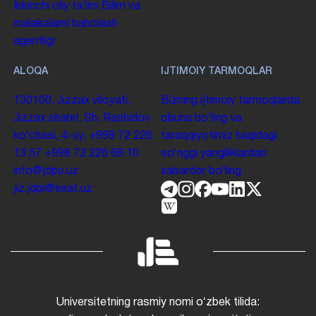
Ikkinchi oliy taʼlim
Bilim va
malakalarni baholash
agentligi
ALOQA
IJTIMOIY TARMOQLAR
130100. Jizzax viloyati,
Bizning ijtimoiy tarmoqlarda
Jizzax shahri, Sh. Rashidov
obuna boʻling va
koʻchasi, 4-uy.
+998 72 226
taraqqiyotimiz haqidagi
13 57
+998 72 226 68 10
soʻnggi yangiliklardan
info@jdpu.uz
xabardor boʻling.
jiz.jdpi@exat.uz
Universitetning rasmiy nomi oʻzbek tilida: