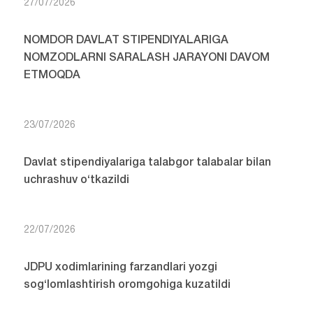
27/07/2026
NOMDOR DAVLAT STIPENDIYALARIGA
NOMZODLARNI SARALASH JARAYONI DAVOM
ETMOQDA
23/07/2026
Davlat stipendiyalariga talabgor talabalar bilan
uchrashuv o‘tkazildi
22/07/2026
JDPU xodimlarining farzandlari yozgi
sog‘lomlashtirish oromgohiga kuzatildi