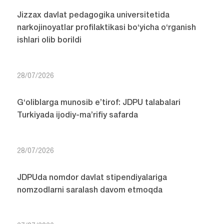
Jizzax davlat pedagogika universitetida
narkojinoyatlar profilaktikasi bo‘yicha o‘rganish
ishlari olib borildi
28/07/2026
G‘oliblarga munosib e’tirof: JDPU talabalari
Turkiyada ijodiy-ma’rifiy safarda
28/07/2026
JDPUda nomdor davlat stipendiyalariga
nomzodlarni saralash davom etmoqda