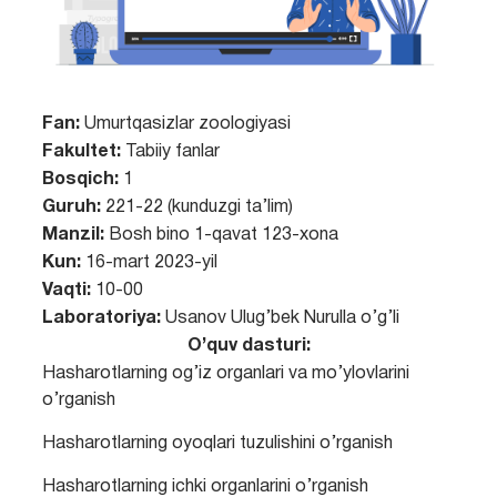
Fan:
Umurtqasizlar zoologiyasi
Fakultet:
Tabiiy fanlar
Bosqich:
1
Guruh:
221-22 (kunduzgi ta’lim)
Manzil:
Bosh bino 1-qavat 123-xona
Kun:
16-mart 2023-yil
Vaqti:
10-00
Laboratoriya:
Usanov Ulug’bek Nurulla o’g’li
O’quv dasturi:
Hasharotlarning og’iz organlari va mo’ylovlarini
o’rganish
Hasharotlarning oyoqlari tuzulishini o’rganish
Hasharotlarning ichki organlarini o’rganish