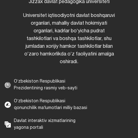
Jizzax davlat pedagogika universiteti
Universitet iqtisodiyotni davlat boshqaruvi
organlari, mahalliy davlat hokimiyati
organlari, kadrlar boʻyicha pudrat
tashkilotlari va boshqa tashkilotlar, shu
jumladan xorijiy hamkor tashkilotlar bilan
oʻzaro hamkorlikda oʻz faoliyatini amalga
oshiradi.
Oʻzbekiston Respublikasi
Prezidentining rasmiy veb-sayti
Oʻzbekiston Respublikasi
qonunchilik maʼlumotlari milliy bazasi
Davlat interaktiv xizmatlarining
yagona portali