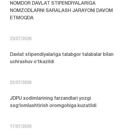
NOMDOR DAVLAT STIPENDIYALARIGA
NOMZODLARNI SARALASH JARAYONI DAVOM
ETMOQDA
23/07/2026
Davlat stipendiyalariga talabgor talabalar bilan
uchrashuv o‘tkazildi
22/07/2026
JDPU xodimlarining farzandlari yozgi
sog‘lomlashtirish oromgohiga kuzatildi
17/07/2026