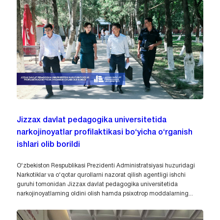
Jizzax davlat pedagogika universitetida
narkojinoyatlar profilaktikasi bo‘yicha o‘rganish
ishlari olib borildi
O‘zbekiston Respublikasi Prezidenti Administratsiyasi huzuridagi
Narkotiklar va o‘qotar qurollarni nazorat qilish agentligi ishchi
guruhi tomonidan Jizzax davlat pedagogika universitetida
narkojinoyatlarning oldini olish hamda psixotrop moddalarning...