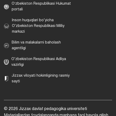
Oʻzbekiston Respublikasi Hukumat
portali
Inson huquqlari bo‘yicha
O‘zbekiston Respublikasi Milliy
markazi
Bilim va malakalarni baholash
agentligi
O‘zbekiston Respublikasi Adliya
vazirligi
Jizzax viloyati hokimligining rasmiy
sayti
© 2026 Jizzax davlat pedagogika universiteti
Materiallardan foydalanganda manbaga faol havola qilish