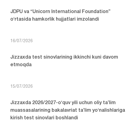
JDPU va “Unicorn International Foundation”
o‘rtasida hamkorlik hujjatlari imzolandi
16/07/2026
Jizzaxda test sinovlarining ikkinchi kuni davom
etmoqda
15/07/2026
Jizzaxda 2026/2027-o‘quv yili uchun oliy ta’lim
muassasalarining bakalavriat ta’lim yo‘nalishlariga
kirish test sinovlari boshlandi