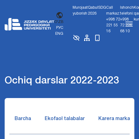
Murojaat
Qabul
SDG
Call
Ishonch
Ko
yuborish
2026
markaz:
telefoni:
qa
+998 72
+998
ku
O'ZB
221 55
72 226
РУС
16
68 10
ENG
Ochiq darslar 2022-2023
Barcha
Ekofaol talabalar
Karera markazi