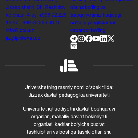
Jizzax shahri, Sh. Rashidov
obuna boʻling va
koʻchasi, 4-uy.
+998 72 226
taraqqiyotimiz haqidagi
13 57
+998 72 226 68 10
soʻnggi yangiliklardan
info@jdpu.uz
xabardor boʻling.
jiz.jdpi@exat.uz
Universitetning rasmiy nomi oʻzbek tilida:
Jizzax davlat pedagogika universiteti
Universitet iqtisodiyotni davlat boshqaruvi
organlari, mahalliy davlat hokimiyati
organlari, kadrlar boʻyicha pudrat
tashkilotlari va boshqa tashkilotlar, shu