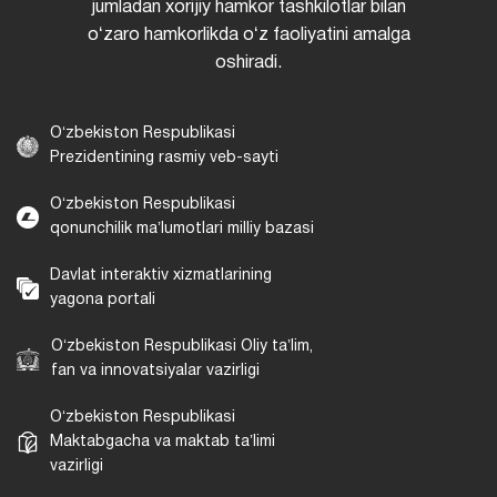
jumladan xorijiy hamkor tashkilotlar bilan
oʻzaro hamkorlikda oʻz faoliyatini amalga
oshiradi.
Oʻzbekiston Respublikasi
Prezidentining rasmiy veb-sayti
Oʻzbekiston Respublikasi
qonunchilik maʼlumotlari milliy bazasi
Davlat interaktiv xizmatlarining
yagona portali
Oʻzbekiston Respublikasi Oliy taʼlim,
fan va innovatsiyalar vazirligi
Oʻzbekiston Respublikasi
Maktabgacha va maktab taʼlimi
vazirligi