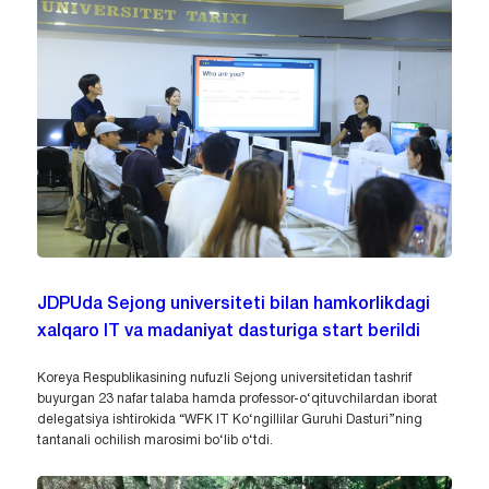
JDPUda Sejong universiteti bilan hamkorlikdagi
xalqaro IT va madaniyat dasturiga start berildi
Koreya Respublikasining nufuzli Sejong universitetidan tashrif
buyurgan 23 nafar talaba hamda professor-o‘qituvchilardan iborat
delegatsiya ishtirokida “WFK IT Ko‘ngillilar Guruhi Dasturi”ning
tantanali ochilish marosimi bo‘lib o‘tdi.