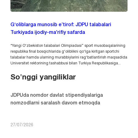
G‘oliblarga munosib e’tirof: JDPU talabalari
Turkiyada ijodiy-ma’rifiy safarda
“Yangi O‘zbekiston talabalari Olimpiadasi” sport musobaqalarining
respublika final bosqichlarida g‘oliblikni qo‘lga kiritgan sportchi
talabalar hamda ularning murabbiylarini rag‘batlantirish maqsadida
Universitet rektorining tashabbusi bilan Turkiya Respublikasiga...
So'nggi yangiliklar
JDPUda nomdor davlat stipendiyalariga
nomzodlarni saralash davom etmoqda
27/07/2026