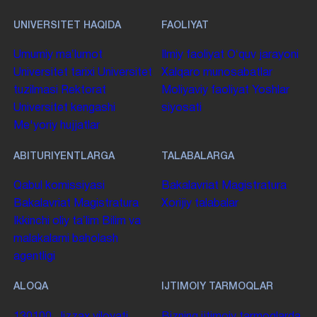
UNIVERSITET HAQIDA
FAOLIYAT
Umumiy maʼlumot
Ilmiy faoliyat
Oʻquv jarayoni
Universitet tarixi
Universitet
Xalqaro munosabatlar
tuzilmasi
Rektorat
Moliyaviy faoliyat
Yoshlar
Universitet kengashi
siyosati
Me'yoriy hujjatlar
ABITURIYENTLARGA
TALABALARGA
Qabul komissiyasi
Bakalavriat
Magistratura
Bakalavriat
Magistratura
Xorijiy talabalar
Ikkinchi oliy taʼlim
Bilim va
malakalarni baholash
agentligi
ALOQA
IJTIMOIY TARMOQLAR
130100. Jizzax viloyati,
Bizning ijtimoiy tarmoqlarda