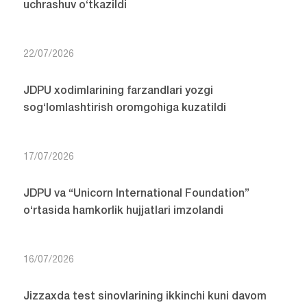
uchrashuv o‘tkazildi
22/07/2026
JDPU xodimlarining farzandlari yozgi
sog‘lomlashtirish oromgohiga kuzatildi
17/07/2026
JDPU va “Unicorn International Foundation”
o‘rtasida hamkorlik hujjatlari imzolandi
16/07/2026
Jizzaxda test sinovlarining ikkinchi kuni davom