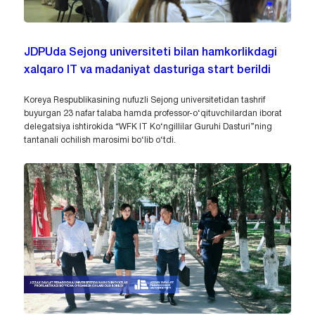
JDPUda Sejong universiteti bilan hamkorlikdagi
xalqaro IT va madaniyat dasturiga start berildi
Koreya Respublikasining nufuzli Sejong universitetidan tashrif
buyurgan 23 nafar talaba hamda professor-o‘qituvchilardan iborat
delegatsiya ishtirokida “WFK IT Ko‘ngillilar Guruhi Dasturi”ning
tantanali ochilish marosimi bo‘lib o‘tdi.