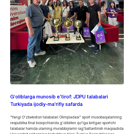
G‘oliblarga munosib e’tirof: JDPU talabalari
Turkiyada ijodiy-ma’rifiy safarda
“Yangi O‘zbekiston talabalari Olimpiadasi” sport musobaqalarining
respublika final bosqichlarida g‘oliblikni qo‘lga kiritgan sportchi
talabalar hamda ularning murabbiylarini rag‘batlantirish maqsadida