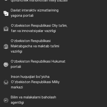
qonunchilik maʼlumotlari milliy bazasi
Davlat interaktiv xizmatlarining
yagona portali
Oʻzbekiston Respublikasi Oliy taʼlim,
fan va innovatsiyalar vazirligi
Oʻzbekiston Respublikasi
Maktabgacha va maktab taʼlimi
vazirligi
Oʻzbekiston Respublikasi Hukumat
portali
Inson huquqlari bo‘yicha
O‘zbekiston Respublikasi Milliy
markazi
Bilim va malakalarni baholash
agentligi