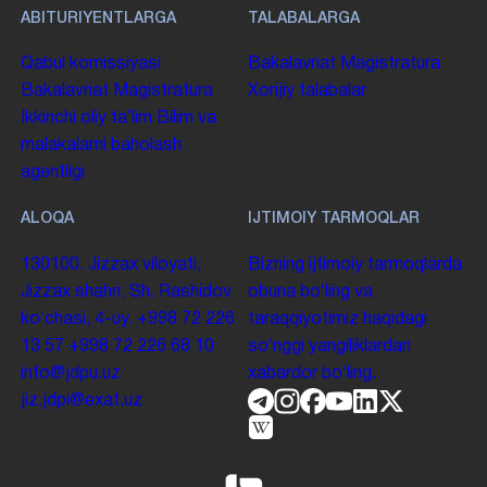
ABITURIYENTLARGA
TALABALARGA
Qabul komissiyasi
Bakalavriat
Magistratura
Bakalavriat
Magistratura
Xorijiy talabalar
Ikkinchi oliy taʼlim
Bilim va
malakalarni baholash
agentligi
ALOQA
IJTIMOIY TARMOQLAR
130100. Jizzax viloyati,
Bizning ijtimoiy tarmoqlarda
Jizzax shahri, Sh. Rashidov
obuna boʻling va
koʻchasi, 4-uy.
+998 72 226
taraqqiyotimiz haqidagi
13 57
+998 72 226 68 10
soʻnggi yangiliklardan
info@jdpu.uz
xabardor boʻling.
jiz.jdpi@exat.uz