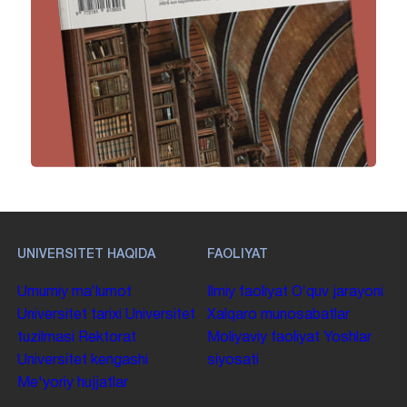
UNIVERSITET HAQIDA
FAOLIYAT
Umumiy maʼlumot
Ilmiy faoliyat
Oʻquv jarayoni
Universitet tarixi
Universitet
Xalqaro munosabatlar
tuzilmasi
Rektorat
Moliyaviy faoliyat
Yoshlar
Universitet kengashi
siyosati
Me'yoriy hujjatlar