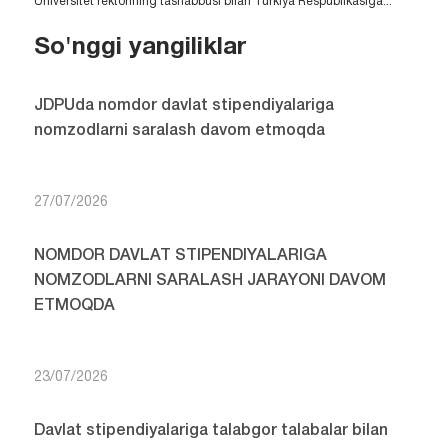
Universitet rektorining tashabbusi bilan Turkiya Respublikasiga...
So'nggi yangiliklar
JDPUda nomdor davlat stipendiyalariga
nomzodlarni saralash davom etmoqda
27/07/2026
NOMDOR DAVLAT STIPENDIYALARIGA
NOMZODLARNI SARALASH JARAYONI DAVOM
ETMOQDA
23/07/2026
Davlat stipendiyalariga talabgor talabalar bilan