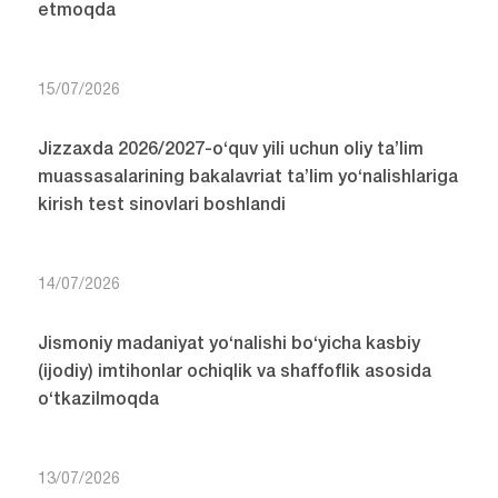
etmoqda
15/07/2026
Jizzaxda 2026/2027-o‘quv yili uchun oliy ta’lim
muassasalarining bakalavriat ta’lim yo‘nalishlariga
kirish test sinovlari boshlandi
14/07/2026
Jismoniy madaniyat yo‘nalishi bo‘yicha kasbiy
(ijodiy) imtihonlar ochiqlik va shaffoflik asosida
o‘tkazilmoqda
13/07/2026