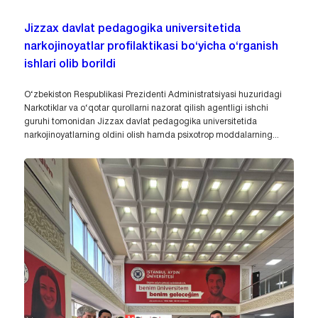
Jizzax davlat pedagogika universitetida
narkojinoyatlar profilaktikasi bo‘yicha o‘rganish
ishlari olib borildi
O‘zbekiston Respublikasi Prezidenti Administratsiyasi huzuridagi
Narkotiklar va o‘qotar qurollarni nazorat qilish agentligi ishchi
guruhi tomonidan Jizzax davlat pedagogika universitetida
narkojinoyatlarning oldini olish hamda psixotrop moddalarning...