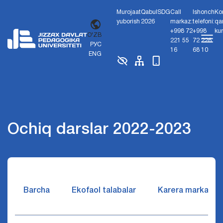
Murojaat
Qabul
SDG
Call
Ishonch
Ko
yuborish
2026
markaz:
telefoni:
qa
+998 72
+998
ku
O'ZB
221 55
72 226
РУС
16
68 10
ENG
Ochiq darslar 2022-2023
Barcha
Ekofaol talabalar
Karera markazi