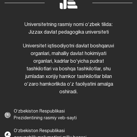
Universitetning rasmiy nomi oʻzbek tilida:
Jizzax davlat pedagogika universiteti
Universitet iqtisodiyotni davlat boshqaruvi
organlari, mahalliy davlat hokimiyati
organlari, kadrlar boʻyicha pudrat
tashkilotlari va boshqa tashkilotlar, shu
jumladan xorijiy hamkor tashkilotlar bilan
oʻzaro hamkorlikda oʻz faoliyatini amalga
oshiradi.
Oʻzbekiston Respublikasi
Prezidentining rasmiy veb-sayti
Oʻzbekiston Respublikasi