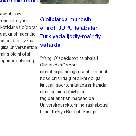
hlari olib borildi
espublikasi
G‘oliblarga munosib
inistratsiyasi
kotiklar va o‘qotar
e’tirof: JDPU talabalari
rat qilish agentligi
Turkiyada ijodiy-ma’rifiy
 tomonidan Jizzax
safarda
gika universitetida
ning oldini olish
“Yangi O‘zbekiston talabalari
op moddalarning...
Olimpiadasi” sport
musobaqalarining respublika final
bosqichlarida g‘oliblikni qo‘lga
kiritgan sportchi talabalar hamda
ularning murabbiylarini
rag‘batlantirish maqsadida
Universitet rektorining tashabbusi
bilan Turkiya Respublikasiga...