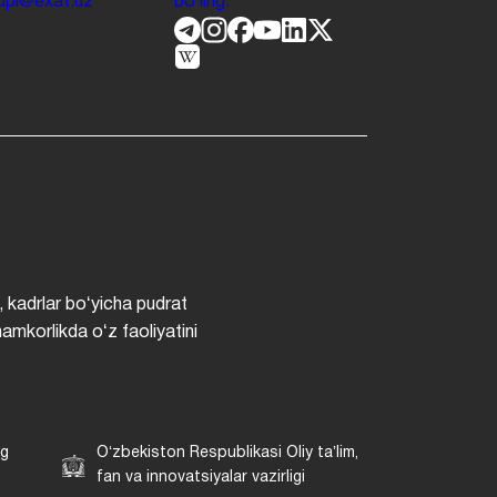
.jdpi@exat.uz
boʻling.
, kadrlar boʻyicha pudrat
hamkorlikda oʻz faoliyatini
ng
Oʻzbekiston Respublikasi Oliy taʼlim,
fan va innovatsiyalar vazirligi