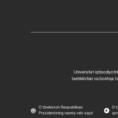
Universitet iqtisodiyotn
tashkilotlari va boshqa ta
Oʻzbekiston Respublikasi
Oʻz
Prezidentining rasmiy veb-sayti
qon