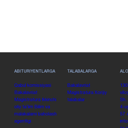
ABITURIYENTLARGA
TALABALARGA
AL
Qabul komissiyasi
Bakalavriat
130
Bakalavriat
Magistratura
Xorijiy
vilo
Magistratura
Ikkinchi
talabalar
Sh.
oliy taʼlim
Bilim va
4-u
malakalarni baholash
57
agentligi
inf