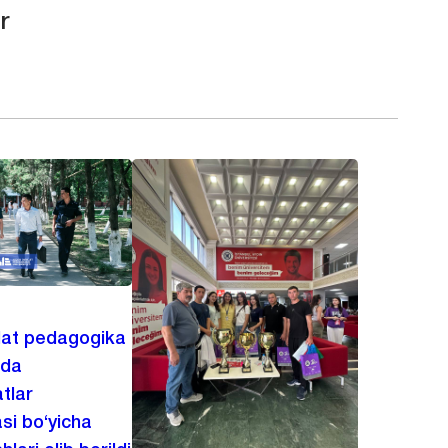
r
lat pedagogika
ida
tlar
asi bo‘yicha