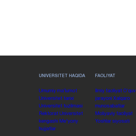
UNIVERSITET HAQIDA
FAOLIYAT
Umumiy maʼlumot
Ilmiy faoliyat
Oʻquv
Universitet tarixi
jarayoni
Xalqaro
Universitet tuzilmasi
munosabatlar
Rektorat
Universitet
Moliyaviy faoliyat
kengashi
Me'yoriy
Yoshlar siyosati
hujjatlar