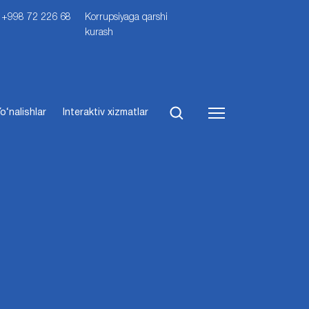
i: +998 72 226 68
Korrupsiyaga qarshi
kurash
o‘nalishlar
Interaktiv xizmatlar