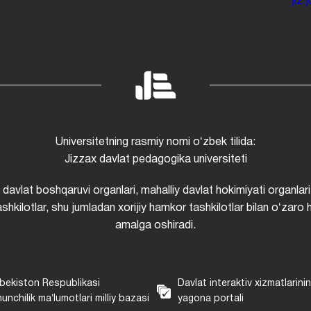
jiz
Universitetning rasmiy nomi oʻzbek tilida:
Jizzax davlat pedagogika universiteti
i davlat boshqaruvi organlari, mahalliy davlat hokimiyati organlari
shkilotlar, shu jumladan xorijiy hamkor tashkilotlar bilan oʻzaro 
amalga oshiradi.
bekiston Respublikasi
Davlat interaktiv xizmatlarini
unchilik maʼlumotlari milliy bazasi
yagona portali