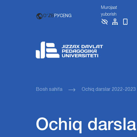
Murojaat
yuborish
O'ZB
РУС
ENG
Bosh sahifa
Ochiq darslar 2022-2023
Ochiq darsla