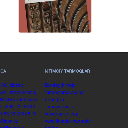
OQA
IJTIMOIY TARMOQLAR
100. Jizzax
Bizning ijtimoiy
yati, Jizzax shahri,
tarmoqlarda obuna
 Rashidov koʻchasi,
boʻling va
y.
+998 72 226 13
taraqqiyotimiz
+998 72 226 68 10
haqidagi soʻnggi
o@jdpu.uz
yangiliklardan xabardor