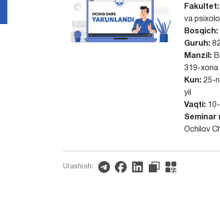
Fakultet
va psixolo
Bosqich:
Guruh:
8
Manzil:
B
319-xona
Kun:
25-n
yil
Vaqti:
10
Seminar 
Ochilov Ch
Ulashish: