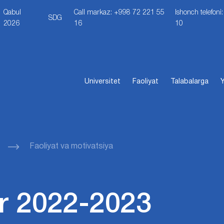
Qabul
Call markaz: +998 72 221 55
Ishonch telefon
SDG
2026
16
10
Universitet
Faoliyat
Talabalarga
Y
Faoliyat va motivatsiya
r 2022-2023