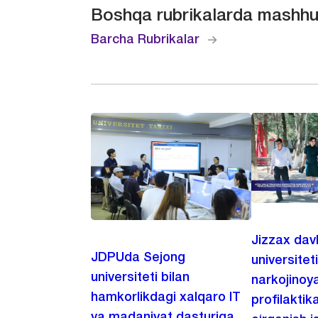
Boshqa rubrikalarda mashhu
Barcha Rubrikalar
Jizzax dav
JDPUda Sejong
universitet
universiteti bilan
narkojinoya
hamkorlikdagi xalqaro IT
profilaktik
va madaniyat dasturiga