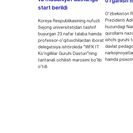
o‘rganish is
start berildi
O‘zbekiston R
Prezidenti Adm
Koreya Respublikasining nufuzli
huzuridagi Nar
Sejong universitetidan tashrif
qurollarni nazo
buyurgan 23 nafar talaba hamda
ishchi guruhi
professor-o‘qituvchilardan iborat
davlat pedago
delegatsiya ishtirokida “WFK IT
narkojinoyatlar
Ko‘ngillilar Guruhi Dasturi”ning
hamda psixotr
tantanali ochilish marosimi bo‘lib
o‘tdi.