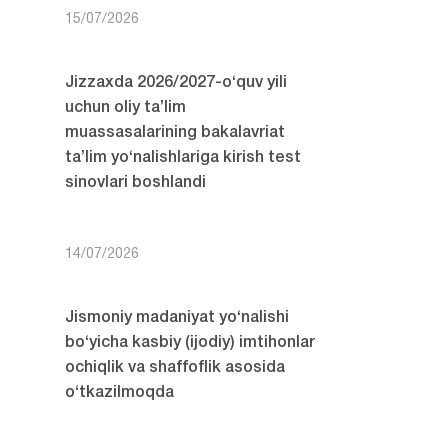
15/07/2026
Jizzaxda 2026/2027-o‘quv yili
uchun oliy ta’lim
muassasalarining bakalavriat
ta’lim yo‘nalishlariga kirish test
sinovlari boshlandi
14/07/2026
Jismoniy madaniyat yo‘nalishi
bo‘yicha kasbiy (ijodiy) imtihonlar
ochiqlik va shaffoflik asosida
o‘tkazilmoqda