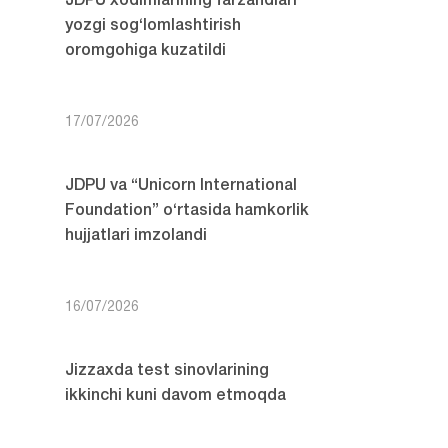
JDPU xodimlarining farzandlari
yozgi sog‘lomlashtirish
oromgohiga kuzatildi
17/07/2026
JDPU va “Unicorn International
Foundation” o‘rtasida hamkorlik
hujjatlari imzolandi
16/07/2026
Jizzaxda test sinovlarining
ikkinchi kuni davom etmoqda