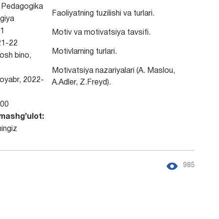
:
Pedagogika
Faoliyatning tuzilishi va turlari.
giya
1
Motiv va motivatsiya tavsifi.
21-22
Motivlarning turlari.
osh bino,
Motivatsiya nazariyalari (A. Maslou,
oyabr, 2022-
A.Adler, Z.Freyd).
-00
mashg’ulot:
ingiz
985