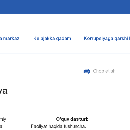
a markazi
Kelajakka qadam
Korrupsiyaga qarshi
Chop etish
ya
miy
O’quv dasturi:
ya
Faoliyat haqida tushuncha.