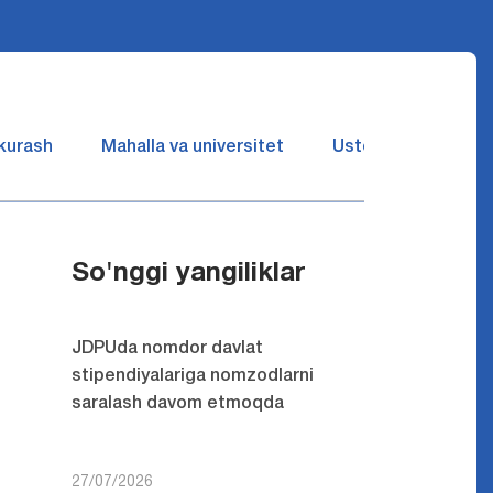
 kurash
Mahalla va universitet
Ustozlar suhbatin 
So'nggi yangiliklar
JDPUda nomdor davlat
stipendiyalariga nomzodlarni
saralash davom etmoqda
27/07/2026