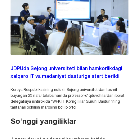
JDPUda Sejong universiteti bilan hamkorlikdagi
xalqaro IT va madaniyat dasturiga start berildi
Koreya Respublikasining nufuzli Sejong universitetidan tashrif
buyurgan 23 nafar talaba hamda professor-o‘qituvchilardan iborat
delegatsiya ishtirokida “WFK IT Ko‘ngillilar Guruhi Dasturi”ning
tantanali ochilish marosimi bo‘lib o‘tdi.
So'nggi yangiliklar