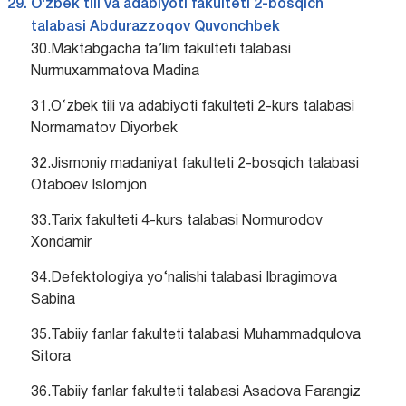
O‘zbek tili va adabiyoti fakulteti 2-bosqich
talabasi Abdurazzoqov Quvonchbek
30.Maktabgacha ta’lim fakulteti talabasi
Nurmuxammatova Madina
31.O‘zbek tili va adabiyoti fakulteti 2-kurs talabasi
Normamatov Diyorbek
32.Jismoniy madaniyat fakulteti 2-bosqich talabasi
Otaboev Islomjon
33.Tarix fakulteti 4-kurs talabasi Normurodov
Xondamir
34.Defektologiya yo‘nalishi talabasi Ibragimova
Sabina
35.Tabiiy fanlar fakulteti talabasi Muhammadqulova
Sitora
36.Tabiiy fanlar fakulteti talabasi Asadova Farangiz