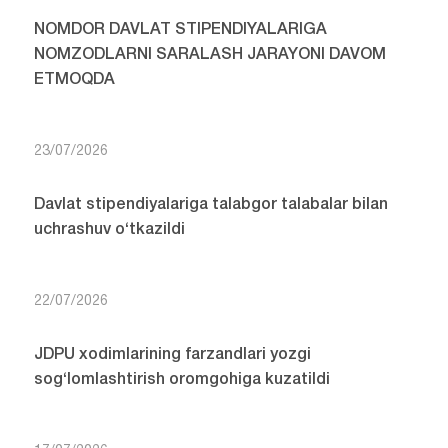
NOMDOR DAVLAT STIPENDIYALARIGA
NOMZODLARNI SARALASH JARAYONI DAVOM
ETMOQDA
23/07/2026
Davlat stipendiyalariga talabgor talabalar bilan
uchrashuv o‘tkazildi
22/07/2026
JDPU xodimlarining farzandlari yozgi
sog‘lomlashtirish oromgohiga kuzatildi