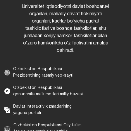
Universitet iqtisodiyotni davlat boshqaruvi
organlari, mahalliy davlat hokimiyati
organlari, kadrlar boʻyicha pudrat
tashkilotlari va boshqa tashkilotlar, shu
jumladan xorijiy hamkor tashkilotlar bilan
oʻzaro hamkorlikda oʻz faoliyatini amalga
oshiradi.
Oʻzbekiston Respublikasi
Prezidentining rasmiy veb-sayti
Oʻzbekiston Respublikasi
qonunchilik maʼlumotlari milliy bazasi
Davlat interaktiv xizmatlarining
yagona portali
Oʻzbekiston Respublikasi Oliy taʼlim,