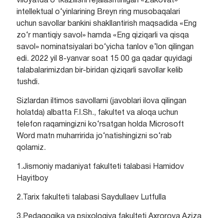
viloyatda o‘tkazilishi rejalashtirilgan «Zakovat»
intellektual o‘yinlarining Breyn ring musobaqalari
uchun savollar bankini shakllantirish maqsadida «Eng
zo‘r mantiqiy savol» hamda «Eng qiziqarli va qisqa
savol» nominatsiyalari bo‘yicha tanlov e’lon qilingan
edi. 2022 yil 8-yanvar soat 15 00 ga qadar quyidagi
talabalarimizdan bir-biridan qiziqarli savollar kelib
tushdi.
Sizlardan iltimos savollarni (javoblari ilova qilingan
holatda) albatta F.I.Sh., fakultet va aloqa uchun
telefon raqamingizni ko‘rsatgan holda Microsoft
Word matn muharririda jo‘natishingizni so‘rab
qolamiz.
1.Jismoniy madaniyat fakulteti talabasi Hamidov
Hayitboy
2.Tarix fakulteti talabasi Saydullaev Lutfulla
3.Pedagogika va psixologiya fakulteti Axrorova Aziza