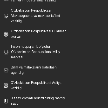
fan va innovatsiyalar vazirligi
Oʻzbekiston Respublikasi
Maktabgacha va maktab taʼlimi
vazirligi
Oʻzbekiston Respublikasi Hukumat
portali
Inson huquqlari bo‘yicha
O‘zbekiston Respublikasi Milliy
markazi
Bilim va malakalarni baholash
agentligi
O‘zbekiston Respublikasi Adliya
vazirligi
Jizzax viloyati hokimligining rasmiy
sayti