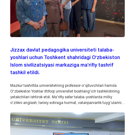
Jizzax davlat pedagogika universiteti talaba-
yoshlari uchun Toshkent shahridagi O‘zbekiston
Islom sivilizatsiyasi markaziga ma’rifiy tashrif
tashkil etildi.
Mazkur tashrifda universitetning professor-o‘qituvchilari hamda
O‘zbekiston Yoshlar ittifoqi universitet boshlang‘ich tashkilotining
yetakchilari ishtirok etdi. Ma’rifiy safar talaba-yoshlarda milliy
o‘zlikni anglash, tarixiy xotiraga hurmat, vatanparvarlik tuyg‘ularini...