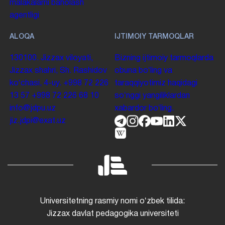
malakalarni baholash
agentligi
ALOQA
IJTIMOIY TARMOQLAR
130100. Jizzax viloyati,
Bizning ijtimoiy tarmoqlarda
Jizzax shahri, Sh. Rashidov
obuna boʻling va
koʻchasi, 4-uy.
+998 72 226
taraqqiyotimiz haqidagi
13 57
+998 72 226 68 10
soʻnggi yangiliklardan
info@jdpu.uz
xabardor boʻling.
jiz.jdpi@exat.uz
Universitetning rasmiy nomi oʻzbek tilida:
Jizzax davlat pedagogika universiteti