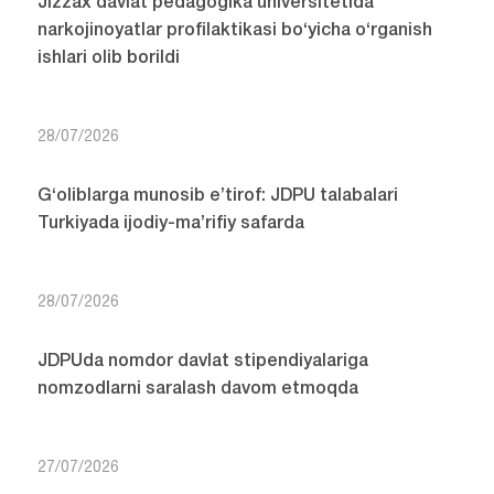
Jizzax davlat pedagogika universitetida
narkojinoyatlar profilaktikasi bo‘yicha o‘rganish
ishlari olib borildi
28/07/2026
G‘oliblarga munosib e’tirof: JDPU talabalari
Turkiyada ijodiy-ma’rifiy safarda
28/07/2026
JDPUda nomdor davlat stipendiyalariga
nomzodlarni saralash davom etmoqda
27/07/2026