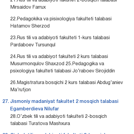
21.Rus tili va adabiyoti fakultet 2-bosqich talabasi
Mirsaidov Farrux
22.Pedagokika va pisixologiya fakulteti talabasi
Hatamov Sherzod
23.Rus tili va adabiyoti fakulteti 1-kurs talabasi
Pardaboev Tursunqul
24.Rus tili va adabiyot fakulteti 2 kurs talabasi
Musurmonqulov Shaxzod 25.Pedagogika va
psixologiya fakulteti talabasi Jo‘raboev Sirojiddin
26.Magistratura bosqichi 2 kurs talabasi Abdug‘aniev
Ma’rufjon
Jismoniy madaniyat fakultet 2 mosqich talabasi
Egamberdieva Nilufar
28.O‘zbek tili va adabiyoti fakulteti 2-bosqich
talabasi Turatova Mashxura