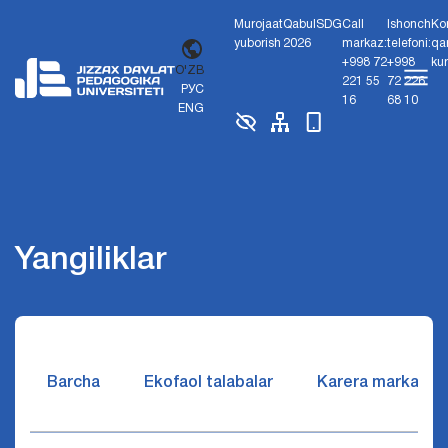
Murojaat
Qabul
SDG
Call
Ishonch
Ko
yuborish
2026
markaz:
telefoni:
qa
+998 72
+998
ku
O'ZB
221 55
72 226
РУС
16
68 10
ENG
Yangiliklar
Barcha
Ekofaol talabalar
Karera markazi