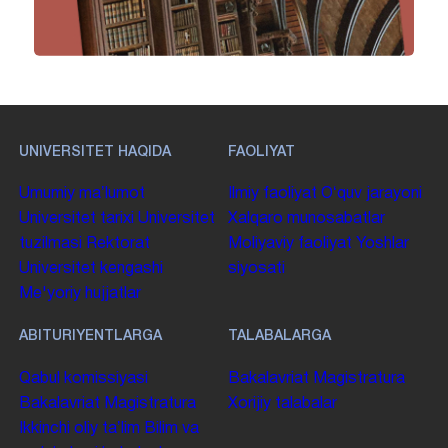
UNIVERSITET HAQIDA
FAOLIYAT
Umumiy maʼlumot
Ilmiy faoliyat
Oʻquv jarayoni
Universitet tarixi
Universitet
Xalqaro munosabatlar
tuzilmasi
Rektorat
Moliyaviy faoliyat
Yoshlar
Universitet kengashi
siyosati
Me'yoriy hujjatlar
ABITURIYENTLARGA
TALABALARGA
Qabul komissiyasi
Bakalavriat
Magistratura
Bakalavriat
Magistratura
Xorijiy talabalar
Ikkinchi oliy taʼlim
Bilim va