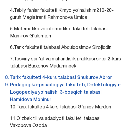
4.Tabiiy fanlar fakulteti Kimyo yo‘nalish m210-20-
guruh Magistranti Rahmonova Umida
5.Matematika va informatika fakulteti talabasi
Mamirov G‘ulomjon
6.Tarix fakulteti talabasi Abdulqosimov Sirojiddin
7.Tasviriy san’at va muhandislik grafikasi sirtqi 2-kurs
talabasi Burxonov Madaminbek
Tarix fakulteti 4-kurs talabasi Shukurov Abror
Pedagogika-psixologiya fakulteti, Defektologiya-
Logopediya yo‘nalishi 3-bosqich talabasi
Hamidova Mohinur
10.Tarix fakulteti 4 kurs talabasi G‘aniev Mardon
11.O‘zbek tili va adabiyoti fakulteti talabasi
Vaxobova Ozoda