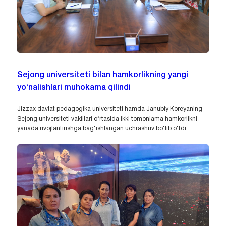
Sejong universiteti bilan hamkorlikning yangi
yo‘nalishlari muhokama qilindi
Jizzax davlat pedagogika universiteti hamda Janubiy Koreyaning
Sejong universiteti vakillari o‘rtasida ikki tomonlama hamkorlikni
yanada rivojlantirishga bag‘ishlangan uchrashuv bo‘lib o‘tdi.