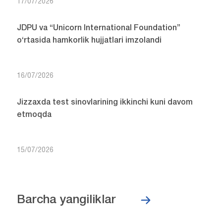
17/07/2026
JDPU va “Unicorn International Foundation”
o‘rtasida hamkorlik hujjatlari imzolandi
16/07/2026
Jizzaxda test sinovlarining ikkinchi kuni davom
etmoqda
15/07/2026
Barcha yangiliklar