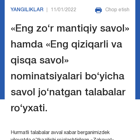
YANGILIKLAR
11/01/2022
Chop etish
|
«Eng zo‘r mantiqiy savol»
hamda «Eng qiziqarli va
qisqa savol»
nominatsiyalari bo‘yicha
savol jo‘natgan talabalar
ro‘yxati.
Hurmatli talabalar avval xabar berganimizdek