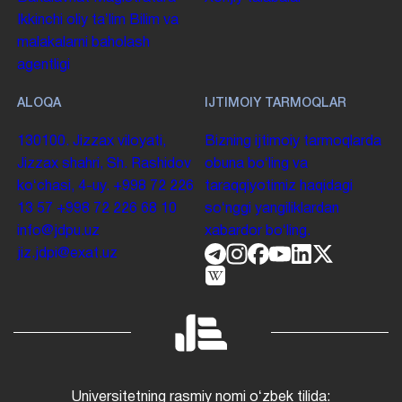
Ikkinchi oliy taʼlim
Bilim va
malakalarni baholash
agentligi
ALOQA
IJTIMOIY TARMOQLAR
130100. Jizzax viloyati,
Bizning ijtimoiy tarmoqlarda
Jizzax shahri, Sh. Rashidov
obuna boʻling va
koʻchasi, 4-uy.
+998 72 226
taraqqiyotimiz haqidagi
13 57
+998 72 226 68 10
soʻnggi yangiliklardan
info@jdpu.uz
xabardor boʻling.
jiz.jdpi@exat.uz
Universitetning rasmiy nomi oʻzbek tilida: