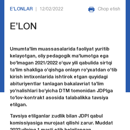
E’LONLAR
12/02/2022
Chop etish
|
E’LON
Umumta’lim muassasalarida faoliyat yuritib
kelayotgan, oliy pedagogik ma’lumotga ega
bо‘lmagan 2021/2022
о‘quv yili qabulida sirtqi
ta’lim shakliga о‘qishga onlayn rо‘yxatdan о‘tib
kirish imtixonlarida ishtirok etgan quyidagi
abituriyentlar tanlagan bakalavriat ta’lim
yо‘nalishlari bо‘yicha DTM tomonidan JDPIga
tо‘lov-kontrakt asosida talabalikka tavsiya
etilgan.
Tavsiya etilganlar zudlik bilan JDPI qabul
komissiyasiga murojaat qilishi zarur. Muddat