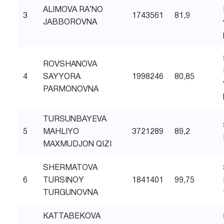
ALIMOVA RA’NO
3
1743561
81,9
JABBOROVNA
ROVSHANOVA
4
SAYYORA
1998246
80,85
PARMONOVNA
TURSUNBAYEVA
5
MAHLIYO
3721289
89,2
MAXMUDJON QIZI
SHERMATOVA
6
TURSINOY
1841401
99,75
TURGUNOVNA
KATTABEKOVA