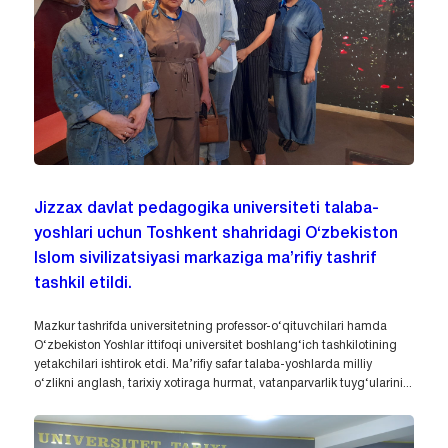
Jizzax davlat pedagogika universiteti talaba-
yoshlari uchun Toshkent shahridagi O‘zbekiston
Islom sivilizatsiyasi markaziga ma’rifiy tashrif
tashkil etildi.
Mazkur tashrifda universitetning professor-o‘qituvchilari hamda
O‘zbekiston Yoshlar ittifoqi universitet boshlang‘ich tashkilotining
yetakchilari ishtirok etdi. Ma’rifiy safar talaba-yoshlarda milliy
o‘zlikni anglash, tarixiy xotiraga hurmat, vatanparvarlik tuyg‘ularini...