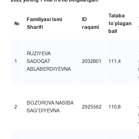
2022 yilning 1 marti etib belgilangan.
Talaba
Familiyasi Ismi
ID
№
to`plagan
Sharifi
raqami
ball
RUZIYEVA
1
SADOQAT
2032801
111,4
ABLABERDIYEVNA
BOZOROVA NASIBA
2
2925562
110,8
SAG’DIYEVNA