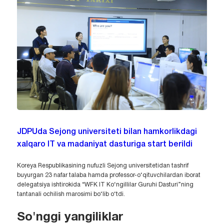
JDPUda Sejong universiteti bilan hamkorlikdagi
xalqaro IT va madaniyat dasturiga start berildi
Koreya Respublikasining nufuzli Sejong universitetidan tashrif
buyurgan 23 nafar talaba hamda professor-o‘qituvchilardan iborat
delegatsiya ishtirokida “WFK IT Ko‘ngillilar Guruhi Dasturi”ning
tantanali ochilish marosimi bo‘lib o‘tdi.
So'nggi yangiliklar