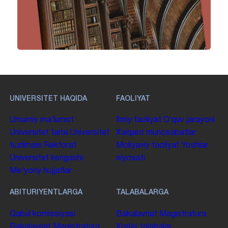
UNIVERSITET HAQIDA
FAOLIYAT
Umumiy maʼlumot
Ilmiy faoliyat
Oʻquv jarayoni
Universitet tarixi
Universitet
Xalqaro munosabatlar
tuzilmasi
Rektorat
Moliyaviy faoliyat
Yoshlar
Universitet kengashi
siyosati
Me'yoriy hujjatlar
ABITURIYENTLARGA
TALABALARGA
Qabul komissiyasi
Bakalavriat
Magistratura
Bakalavriat
Magistratura
Xorijiy talabalar