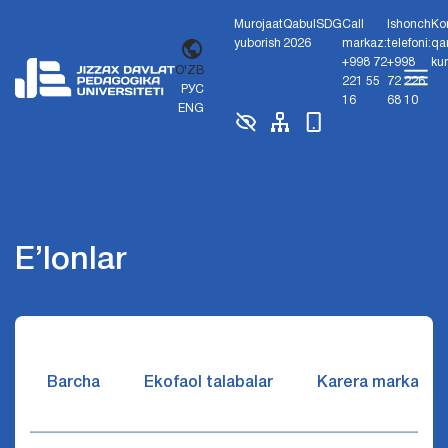
Murojaat
Qabul
SDG
Call
Ishonch
Ko
yuborish
2026
markaz:
telefoni:
qa
+998 72
+998
ku
O'ZB
221 55
72 226
РУС
16
68 10
ENG
E’lonlar
Barcha
Ekofaol talabalar
Karera markazi