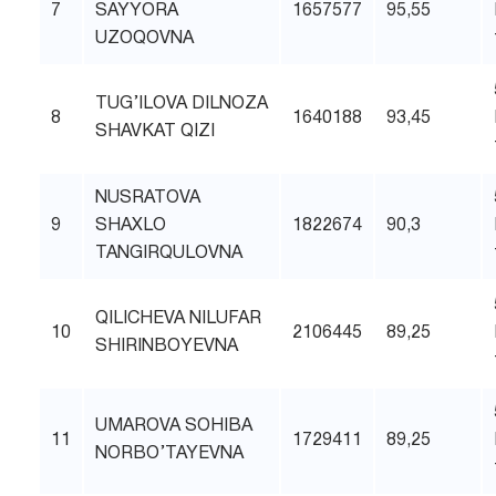
7
SAYYORA
1657577
95,55
UZOQOVNA
TUG’ILOVA DILNOZA
8
1640188
93,45
SHAVKAT QIZI
NUSRATOVA
9
SHAXLO
1822674
90,3
TANGIRQULOVNA
QILICHEVA NILUFAR
10
2106445
89,25
SHIRINBOYEVNA
UMAROVA SOHIBA
11
1729411
89,25
NORBO’TAYEVNA