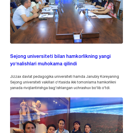
Sejong universiteti bilan hamkorlikning yangi
yo‘nalishlari muhokama qilindi
Jizzax davlat pedagogika universiteti hamda Janubiy Koreyaning
Sejong universiteti vakillari o‘rtasida ikki tomonlama hamkorlikni
yanada rivojlantirishga bag‘ishlangan uchrashuv bo‘lib o‘tdi.