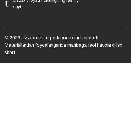
Jizzax viloyati hokimligining rasmiy
sayti
© 2026 Jizzax davlat pedagogika universiteti
Materiallardan foydalanganda manbaga faol havola qilish
shart