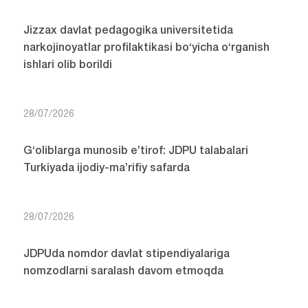
Jizzax davlat pedagogika universitetida
narkojinoyatlar profilaktikasi bo‘yicha o‘rganish
ishlari olib borildi
28/07/2026
G‘oliblarga munosib e’tirof: JDPU talabalari
Turkiyada ijodiy-ma’rifiy safarda
28/07/2026
JDPUda nomdor davlat stipendiyalariga
nomzodlarni saralash davom etmoqda