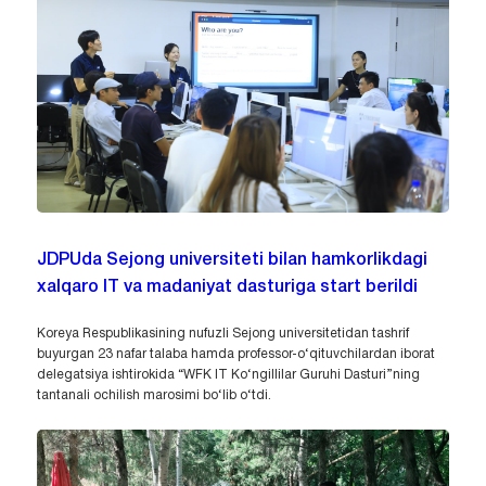
JDPUda Sejong universiteti bilan hamkorlikdagi
xalqaro IT va madaniyat dasturiga start berildi
Koreya Respublikasining nufuzli Sejong universitetidan tashrif
buyurgan 23 nafar talaba hamda professor-o‘qituvchilardan iborat
delegatsiya ishtirokida “WFK IT Ko‘ngillilar Guruhi Dasturi”ning
tantanali ochilish marosimi bo‘lib o‘tdi.