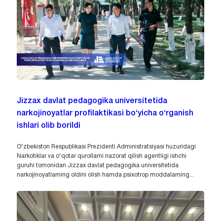
Jizzax davlat pedagogika universitetida
narkojinoyatlar profilaktikasi bo‘yicha o‘rganish
ishlari olib borildi
O‘zbekiston Respublikasi Prezidenti Administratsiyasi huzuridagi
Narkotiklar va o‘qotar qurollarni nazorat qilish agentligi ishchi
guruhi tomonidan Jizzax davlat pedagogika universitetida
narkojinoyatlarning oldini olish hamda psixotrop moddalarning...