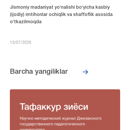
Jismoniy madaniyat yo‘nalishi bo‘yicha kasbiy
(ijodiy) imtihonlar ochiqlik va shaffoflik asosida
o‘tkazilmoqda
13/07/2026
Barcha yangiliklar