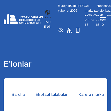
Murojaat
Qabul
SDG
Call
Ishonch
Ko
yuborish
2026
markaz:
telefoni:
qa
+998 72
+998
ku
O'ZB
221 55
72 226
РУС
16
68 10
ENG
E’lonlar
Barcha
Ekofaol talabalar
Karera markazi