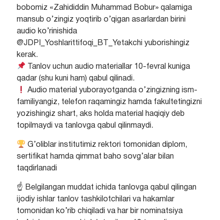
bobomiz «Zahididdin Muhammad Bobur» qalamiga
mansub o’zingiz yoqtirib o’qigan asarlardan birini
audio ko’rinishida
@JDPI_Yoshlarittifoqi_BT_Yetakchi yuborishingiz
kerak.
Tanlov uchun audio materiallar 10-fevral kuniga
qadar (shu kuni ham) qabul qilinadi.
Audio material yuborayotganda o’zingizning ism-
familiyangiz, telefon raqamingiz hamda fakultetingizni
yozishingiz shart, aks holda material haqiqiy deb
topilmaydi va tanlovga qabul qilinmaydi.
G’oliblar institutimiz rektori tomonidan diplom,
sertifikat hamda qimmat baho sovg’alar bilan
taqdirlanadi
☝️ Belgilangan muddat ichida tanlovga qabul qilingan
ijodiy ishlar tanlov tashkilotchilari va hakamlar
tomonidan ko’rib chiqiladi va har bir nominatsiya