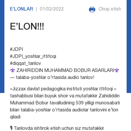
E’LONLAR
01/02/2022
Chop etish
|
E’LON!!!
#JDPI
#JDPI_yoshlar_ittifoqi
#diqqat_tanlov
ZAHIRIDDIN MUHAMMAD BOBUR ASARLARI
— talaba-yoshlar o’rtasida audio tanlov!
«Jizzax davlat pedagogika instituti yoshlar ittifoqi »
tashabbusi bilan buyuk shoir va mutafakkir Zahididdin
Muhammad Bobur tavalludining 539 yilligi munosabati
bilan talaba-yoshlar o’rtasida audiolar tanlovini e’lon
qiladi
🎙 Tanlovda ishtirok etish uchun siz mutafakkir