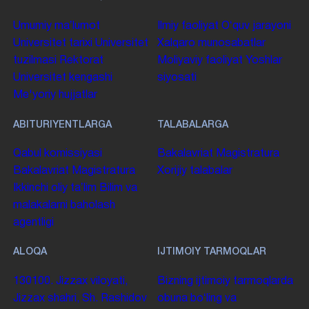
Umumiy maʼlumot
Ilmiy faoliyat
Oʻquv jarayoni
Universitet tarixi
Universitet
Xalqaro munosabatlar
tuzilmasi
Rektorat
Moliyaviy faoliyat
Yoshlar
Universitet kengashi
siyosati
Me'yoriy hujjatlar
ABITURIYENTLARGA
TALABALARGA
Qabul komissiyasi
Bakalavriat
Magistratura
Bakalavriat
Magistratura
Xorijiy talabalar
Ikkinchi oliy taʼlim
Bilim va
malakalarni baholash
agentligi
ALOQA
IJTIMOIY TARMOQLAR
130100. Jizzax viloyati,
Bizning ijtimoiy tarmoqlarda
Jizzax shahri, Sh. Rashidov
obuna boʻling va