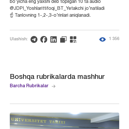
bo’yicha eng yaxshi deb topilgan 10 ta audio
@JDPI_Yoshlarittifoqi_BT_Yetakchi jo’natiladi
☝️ Tanlovning 1-,2-,3-o’rinlari aniqlanadi.
1 356
Ulashish:
Boshqa rubrikalarda mashhur
Barcha Rubrikalar