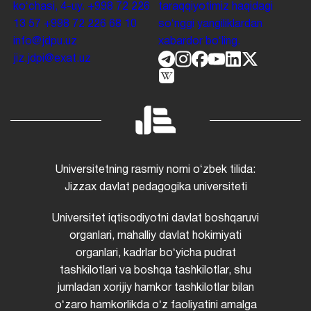
koʻchasi, 4-uy.
+998 72 226
taraqqiyotimiz haqidagi
13 57
+998 72 226 68 10
soʻnggi yangiliklardan
info@jdpu.uz
xabardor boʻling.
jiz.jdpi@exat.uz
Universitetning rasmiy nomi oʻzbek tilida:
Jizzax davlat pedagogika universiteti
Universitet iqtisodiyotni davlat boshqaruvi
organlari, mahalliy davlat hokimiyati
organlari, kadrlar boʻyicha pudrat
tashkilotlari va boshqa tashkilotlar, shu
jumladan xorijiy hamkor tashkilotlar bilan
oʻzaro hamkorlikda oʻz faoliyatini amalga