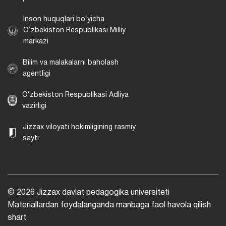
Inson huquqlari bo‘yicha
O‘zbekiston Respublikasi Milliy
markazi
Bilim va malakalarni baholash
agentligi
O‘zbekiston Respublikasi Adliya
vazirligi
Jizzax viloyati hokimligining rasmiy
sayti
© 2026 Jizzax davlat pedagogika universiteti
Materiallardan foydalanganda manbaga faol havola qilish
shart