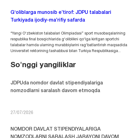
G‘oliblarga munosib e’tirof: JDPU talabalari
Turkiyada ijodiy-ma’rifiy safarda
“Yangi O‘zbekiston talabalari Olimpiadasi” sport musobaqalarining
respublika final bosqichlarida g‘oliblikni qo‘lga kiritgan sportchi
talabalar hamda ularning murabbiylarini rag‘batlantirish maqsadida
Universitet rektorining tashabbusi bilan Turkiya Respublikasiga...
So'nggi yangiliklar
JDPUda nomdor davlat stipendiyalariga
nomzodlarni saralash davom etmoqda
27/07/2026
NOMDOR DAVLAT STIPENDIYALARIGA
NOMZODLARNI SARALASH JARAYONI DAVOM