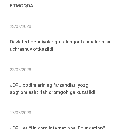
ETMOQDA
23/07/2026
Davlat stipendiyalariga talabgor talabalar bilan
uchrashuv o‘tkazildi
22/07/2026
JDPU xodimlarining farzandlari yozgi
sog‘lomlashtirish oromgohiga kuzatildi
17/07/2026
JDPU va “Unicorn International Foundation”