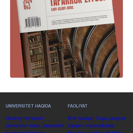
UNIVERSITET HAQIDA
FAOLIYAT
Umumiy maʼlumot
Ilmiy faoliyat
Oʻquv jarayoni
Universitet tarixi
Universitet
Xalqaro munosabatlar