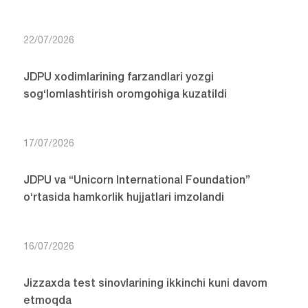
22/07/2026
JDPU xodimlarining farzandlari yozgi
sog‘lomlashtirish oromgohiga kuzatildi
17/07/2026
JDPU va “Unicorn International Foundation”
o‘rtasida hamkorlik hujjatlari imzolandi
16/07/2026
Jizzaxda test sinovlarining ikkinchi kuni davom
etmoqda