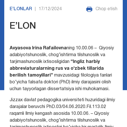
E’LONLAR
17/12/2024
Chop etish
|
E’LON
Avyasova Irina Rafailovna
ning 10.00.06 – Qiyosiy
adabiyotshunoslik, chog‘ishtirma tilshunoslik va
tarjimashunoslik ixtisosligidan
“Ingliz harbiy
abbreviaturalarning rus va o‘zbek tillarida
berilish tamoyillari”
mavzusidagi filologiya fanlari
bo‘yicha falsafa doktori (PhD) ilmiy darajasini olish
uchun tayyorlagan dissertatsiya ishi muhokamasi.
Jizzax davlat pedagogika universiteti huzuridagi ilmiy
darajalar beruvchi PhD.03/04.06.2020.Fil.113.02
raqamli Ilmiy kengash asosida 10.00.06. – Qiyosiy
adabiyotshunoslik, chog‘ishtirma tilshunoslik va