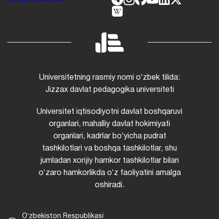
Universitetning rasmiy nomi oʻzbek tilida:
Jizzax davlat pedagogika universiteti
Universitet iqtisodiyotni davlat boshqaruvi
organlari, mahalliy davlat hokimiyati
organlari, kadrlar boʻyicha pudrat
tashkilotlari va boshqa tashkilotlar, shu
jumladan xorijiy hamkor tashkilotlar bilan
oʻzaro hamkorlikda oʻz faoliyatini amalga
oshiradi.
Oʻzbekiston Respublikasi