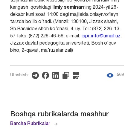
tarjimashunoslik ixtisosligi bo‘yicha bir martalik Ilmiy
kengash
qoshidagi
Ilmiy seminar
ning 2024-yil 26-
dekabr kuni soat 14:00 dagi majlisida onlayn/oflayn
tarzda bo‘lib o‘tadi. (Manzil: 130100, Jizzax shahri,
Sh.Rashidov shoh ko‘chasi, 4-uy. Tel.: (872) 226-13-
57 faks: (872) 226-46-56; e-mail:
jspi_info@umail.uz
.
Jizzax davlat pedagogika universiteti, Bosh o‘quv
bino, 2-qavat, ma’ruzalar zali)
569
Ulashish:
Boshqa rubrikalarda mashhur
Barcha Rubrikalar