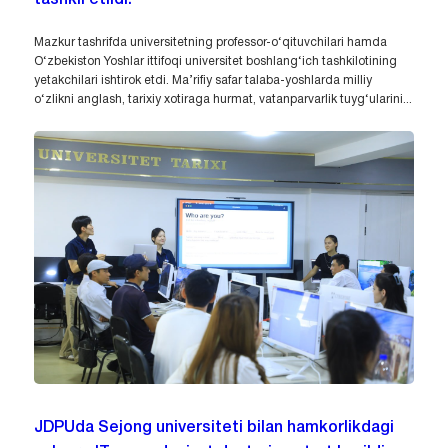
Mazkur tashrifda universitetning professor-o‘qituvchilari hamda
O‘zbekiston Yoshlar ittifoqi universitet boshlang‘ich tashkilotining
yetakchilari ishtirok etdi. Ma’rifiy safar talaba-yoshlarda milliy
o‘zlikni anglash, tarixiy xotiraga hurmat, vatanparvarlik tuyg‘ularini...
JDPUda Sejong universiteti bilan hamkorlikdagi