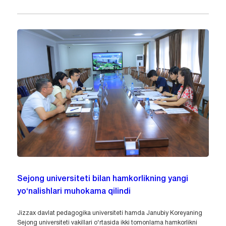
Sejong universiteti bilan hamkorlikning yangi
yo‘nalishlari muhokama qilindi
Jizzax davlat pedagogika universiteti hamda Janubiy Koreyaning
Sejong universiteti vakillari o‘rtasida ikki tomonlama hamkorlikni