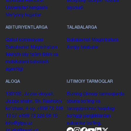
tuzilmasi
Rektorat
Moliyaviy faoliyat
Yoshlar
Universitet kengashi
siyosati
Me'yoriy hujjatlar
ABITURIYENTLARGA
TALABALARGA
Qabul komissiyasi
Bakalavriat
Magistratura
Bakalavriat
Magistratura
Xorijiy talabalar
Ikkinchi oliy taʼlim
Bilim va
malakalarni baholash
agentligi
ALOQA
IJTIMOIY TARMOQLAR
130100. Jizzax viloyati,
Bizning ijtimoiy tarmoqlarda
Jizzax shahri, Sh. Rashidov
obuna boʻling va
koʻchasi, 4-uy.
+998 72 226
taraqqiyotimiz haqidagi
13 57
+998 72 226 68 10
soʻnggi yangiliklardan
info@jdpu.uz
xabardor boʻling.
jiz.jdpi@exat.uz