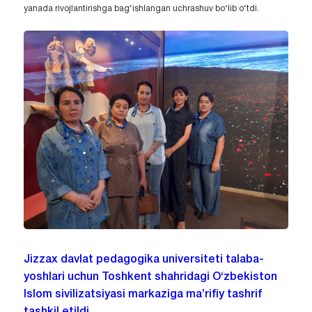
yanada rivojlantirishga bag‘ishlangan uchrashuv bo‘lib o‘tdi.
Jizzax davlat pedagogika universiteti talaba-
yoshlari uchun Toshkent shahridagi O‘zbekiston
Islom sivilizatsiyasi markaziga ma’rifiy tashrif
tashkil etildi.