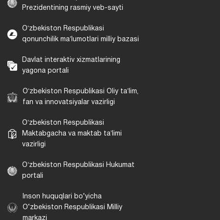
Prezidentining rasmiy veb-sayti
Oʻzbekiston Respublikasi
qonunchilik maʼlumotlari milliy bazasi
Davlat interaktiv xizmatlarining
yagona portali
Oʻzbekiston Respublikasi Oliy taʼlim,
fan va innovatsiyalar vazirligi
Oʻzbekiston Respublikasi
Maktabgacha va maktab taʼlimi
vazirligi
Oʻzbekiston Respublikasi Hukumat
portali
Inson huquqlari bo‘yicha
O‘zbekiston Respublikasi Milliy
markazi