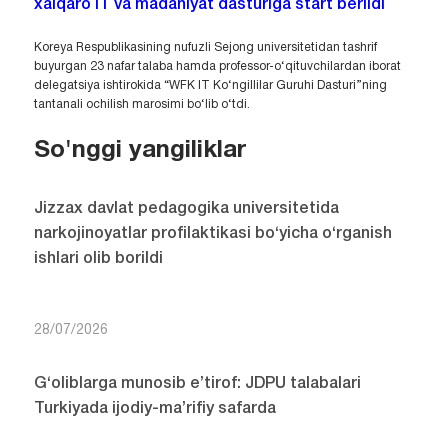
xalqaro IT va madaniyat dasturiga start berildi
Koreya Respublikasining nufuzli Sejong universitetidan tashrif
buyurgan 23 nafar talaba hamda professor-o‘qituvchilardan iborat
delegatsiya ishtirokida “WFK IT Ko‘ngillilar Guruhi Dasturi”ning
tantanali ochilish marosimi bo‘lib o‘tdi.
So'nggi yangiliklar
Jizzax davlat pedagogika universitetida
narkojinoyatlar profilaktikasi bo‘yicha o‘rganish
ishlari olib borildi
28/07/2026
G‘oliblarga munosib e’tirof: JDPU talabalari
Turkiyada ijodiy-ma’rifiy safarda