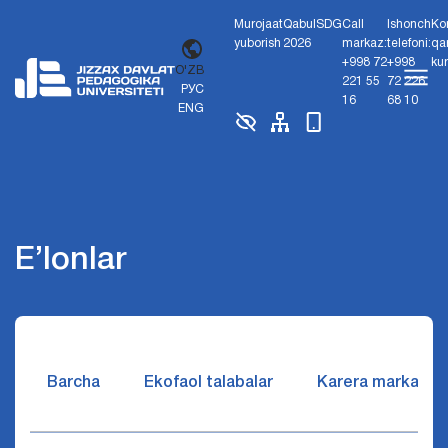
Murojaat
Qabul
SDG
Call
Ishonch
Ko
yuborish
2026
markaz:
telefoni:
qa
+998 72
+998
ku
O'ZB
221 55
72 226
РУС
16
68 10
ENG
E’lonlar
Barcha
Ekofaol talabalar
Karera markazi