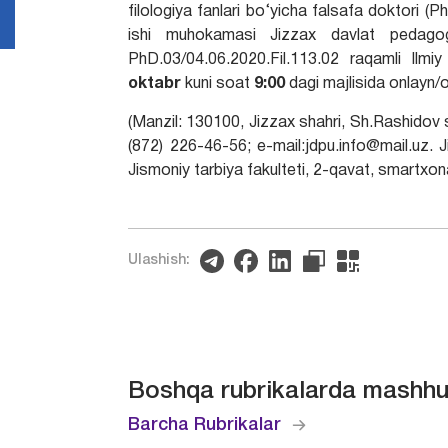
filologiya fanlari bo‘yicha falsafa doktori (P
ishi muhokamasi Jizzax davlat pedagogik
PhD.03/04.06.2020.Fil.113.02 raqamli Ilm
oktabr
kuni soat
9
:00
dagi majlisida onlayn/o
(Manzil: 130100, Jizzax shahri, Sh.Rashidov 
(872) 226-46-56; e-mail:jdpu.info@mail.uz. 
Jismoniy tarbiya fakulteti, 2-qavat, smartxon
Ulashish:
Boshqa rubrikalarda mashhu
Barcha Rubrikalar