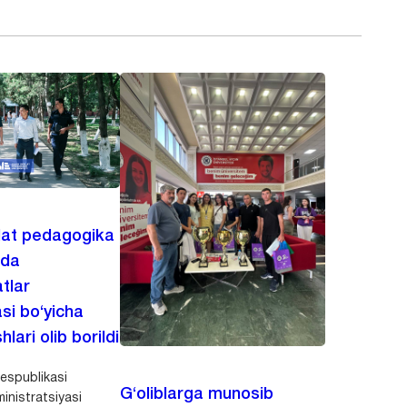
lat pedagogika
ida
tlar
asi bo‘yicha
hlari olib borildi
espublikasi
G‘oliblarga munosib
inistratsiyasi