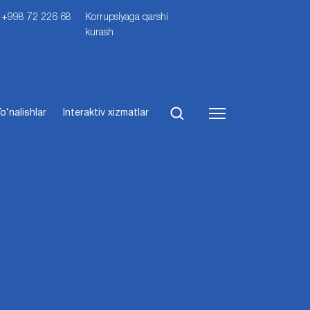
i: +998 72 226 68
Korrupsiyaga qarshi
kurash
o‘nalishlar
Interaktiv xizmatlar