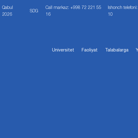
Qabul
Call markaz: +998 72 221 55
Ishonch telefon
SDG
2026
16
10
Universitet
Faoliyat
Talabalarga
Y