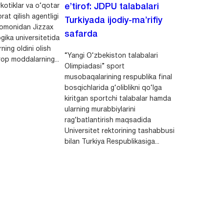
kotiklar va o‘qotar
e’tirof: JDPU talabalari
rat qilish agentligi
Turkiyada ijodiy-ma’rifiy
 tomonidan Jizzax
safarda
gika universitetida
ning oldini olish
“Yangi O‘zbekiston talabalari
op moddalarning...
Olimpiadasi” sport
musobaqalarining respublika final
bosqichlarida g‘oliblikni qo‘lga
kiritgan sportchi talabalar hamda
ularning murabbiylarini
rag‘batlantirish maqsadida
Universitet rektorining tashabbusi
bilan Turkiya Respublikasiga...