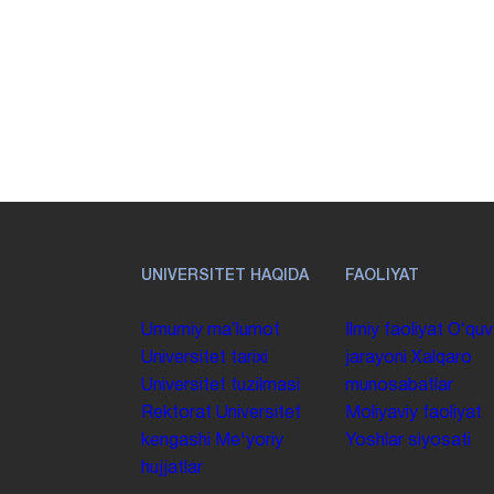
UNIVERSITET HAQIDA
FAOLIYAT
Umumiy maʼlumot
Ilmiy faoliyat
Oʻquv
Universitet tarixi
jarayoni
Xalqaro
Universitet tuzilmasi
munosabatlar
Rektorat
Universitet
Moliyaviy faoliyat
kengashi
Me'yoriy
Yoshlar siyosati
hujjatlar