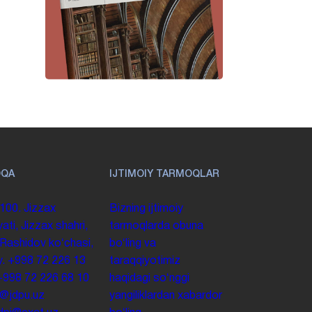
OQA
IJTIMOIY TARMOQLAR
100. Jizzax
Bizning ijtimoiy
yati, Jizzax shahri,
tarmoqlarda obuna
 Rashidov koʻchasi,
boʻling va
y.
+998 72 226 13
taraqqiyotimiz
+998 72 226 68 10
haqidagi soʻnggi
o@jdpu.uz
yangiliklardan xabardor