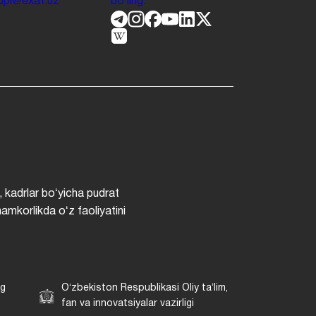
.jdpi@exat.uz
boʻling.
, kadrlar boʻyicha pudrat
hamkorlikda oʻz faoliyatini
ng
Oʻzbekiston Respublikasi Oliy taʼlim,
fan va innovatsiyalar vazirligi