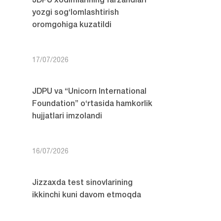
JDPU xodimlarining farzandlari
yozgi sog‘lomlashtirish
oromgohiga kuzatildi
17/07/2026
JDPU va “Unicorn International
Foundation” o‘rtasida hamkorlik
hujjatlari imzolandi
16/07/2026
Jizzaxda test sinovlarining
ikkinchi kuni davom etmoqda