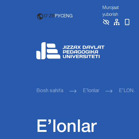
Murojaat
yuborish
O'ZB
РУС
ENG
Bosh sahifa
E’lonlar
E’LON.
E’lonlar