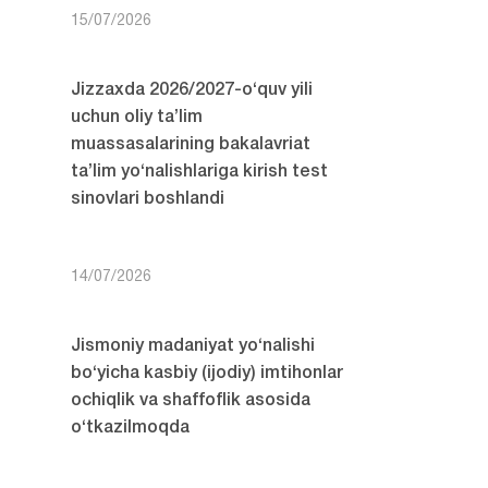
15/07/2026
Jizzaxda 2026/2027-o‘quv yili
uchun oliy ta’lim
muassasalarining bakalavriat
ta’lim yo‘nalishlariga kirish test
sinovlari boshlandi
14/07/2026
Jismoniy madaniyat yo‘nalishi
bo‘yicha kasbiy (ijodiy) imtihonlar
ochiqlik va shaffoflik asosida
o‘tkazilmoqda