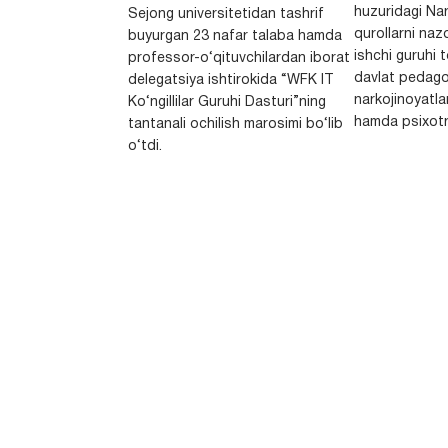
huzuridagi Nar
Sejong universitetidan tashrif
qurollarni nazo
buyurgan 23 nafar talaba hamda
ishchi guruhi
professor-o‘qituvchilardan iborat
davlat pedago
delegatsiya ishtirokida “WFK IT
narkojinoyatlar
Ko‘ngillilar Guruhi Dasturi”ning
hamda psixotr
tantanali ochilish marosimi bo‘lib
o‘tdi.