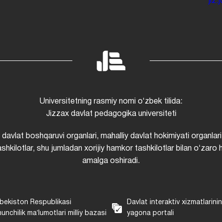
jiz
Universitetning rasmiy nomi oʻzbek tilida:
Jizzax davlat pedagogika universiteti
i davlat boshqaruvi organlari, mahalliy davlat hokimiyati organlari
shkilotlar, shu jumladan xorijiy hamkor tashkilotlar bilan oʻzaro 
amalga oshiradi.
bekiston Respublikasi
Davlat interaktiv xizmatlarini
unchilik maʼlumotlari milliy bazasi
yagona portali