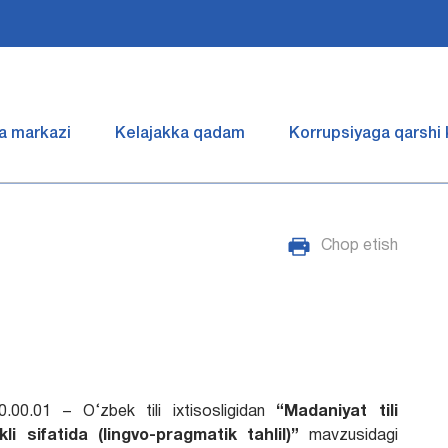
a markazi
Kelajakka qadam
Korrupsiyaga qarshi
Chop etish
0.00.01 – O‘zbek tili ixtisosligidan
“
Madaniyat tili
i sifatida (lingvo-pragmatik tahlil)
”
mavzusidagi