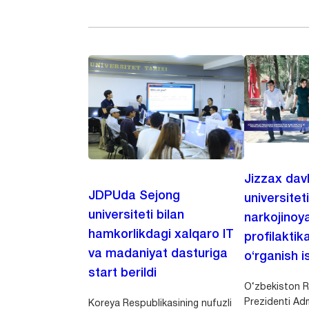
Jizzax dav
JDPUda Sejong
universitet
universiteti bilan
narkojinoya
hamkorlikdagi xalqaro IT
profilaktik
va madaniyat dasturiga
o‘rganish is
start berildi
O‘zbekiston R
Prezidenti Adm
Koreya Respublikasining nufuzli