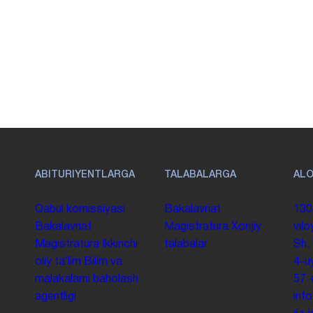
ABITURIYENTLARGA
TALABALARGA
AL
Qabul komissiyasi
Bakalavriat
130
Bakalavriat
Magistratura
Xorijiy
vilo
Magistratura
Ikkinchi
talabalar
Sh.
oliy taʼlim
Bilim va
4-u
malakalarni baholash
57
agentligi
inf