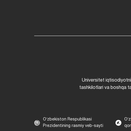
Universitet iqtisodiyotn
tashkilotlari va boshqa ta
Oʻzbekiston Respublikasi
Oʻz
Prezidentining rasmiy veb-sayti
qon