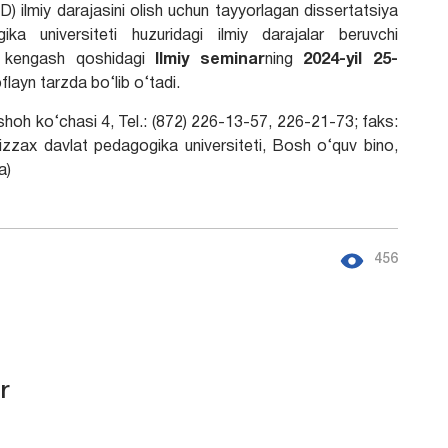
hD) ilmiy darajasini olish uchun tayyorlagan dissertatsiya
a universiteti huzuridagi ilmiy darajalar beruvchi
iy kengash qoshidagi
Ilmiy seminar
ning
202
4
-yil
25-
flayn tarzda bo‘lib o‘tadi.
shoh ko‘chasi 4, Tel.: (872) 226-13-57, 226-21-73; faks:
Jizzax davlat pedagogika universiteti, Bosh o‘quv bino,
a)
456
r