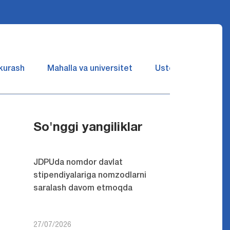
 kurash
Mahalla va universitet
Ustozlar suhbatin 
So'nggi yangiliklar
JDPUda nomdor davlat
stipendiyalariga nomzodlarni
saralash davom etmoqda
27/07/2026