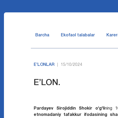
Barcha
Ekofaol talabalar
Karer
E’LONLAR
15/10/2024
|
E’LON.
Pardayev Sirojiddin Shokir o‘g‘li
ning 1
etnomadaniy tafakkur ifodasining shakl