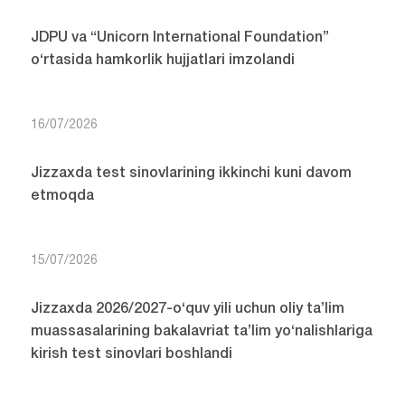
JDPU va “Unicorn International Foundation”
o‘rtasida hamkorlik hujjatlari imzolandi
16/07/2026
Jizzaxda test sinovlarining ikkinchi kuni davom
etmoqda
15/07/2026
Jizzaxda 2026/2027-o‘quv yili uchun oliy ta’lim
muassasalarining bakalavriat ta’lim yo‘nalishlariga
kirish test sinovlari boshlandi