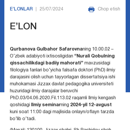
E’LONLAR
25/07/2024
Chop etish
|
E’LON
Qurbanova Gulbahor Safarovna
ning 10.00.02 –
O‘zbek adabiyoti ixtisosligidan
“
Nurali Qobulning
qissachilikdagi badiiy mahorati
”
mavzusidagi
filologiya fanlari bo‘yicha falsafa
doktori (PhD) ilmiy
darajasini olish uchun tayyorlagan dissertatsiya ishi
muhokamasi Jizzax davlat pedagogika universiteti
huzuridagi ilmiy darajalar beruvchi
PhD.03/04.06.2020.Fil.113.02 raqamli Ilmiy kengash
qoshidagi
Ilmiy seminar
ning
202
4
-yil
12-avgust
kuni soat 11:00 dagi majlisida onlayn/oflayn tarzda
bo‘lib o‘tadi.