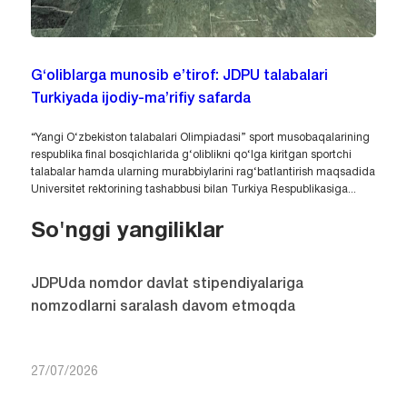
G‘oliblarga munosib e’tirof: JDPU talabalari
Turkiyada ijodiy-ma’rifiy safarda
“Yangi O‘zbekiston talabalari Olimpiadasi” sport musobaqalarining
respublika final bosqichlarida g‘oliblikni qo‘lga kiritgan sportchi
talabalar hamda ularning murabbiylarini rag‘batlantirish maqsadida
Universitet rektorining tashabbusi bilan Turkiya Respublikasiga...
So'nggi yangiliklar
JDPUda nomdor davlat stipendiyalariga
nomzodlarni saralash davom etmoqda
27/07/2026