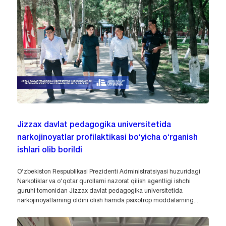
Jizzax davlat pedagogika universitetida
narkojinoyatlar profilaktikasi bo‘yicha o‘rganish
ishlari olib borildi
O‘zbekiston Respublikasi Prezidenti Administratsiyasi huzuridagi
Narkotiklar va o‘qotar qurollarni nazorat qilish agentligi ishchi
guruhi tomonidan Jizzax davlat pedagogika universitetida
narkojinoyatlarning oldini olish hamda psixotrop moddalarning...