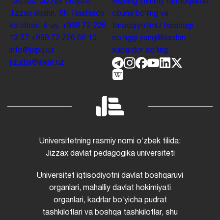
130100. Jizzax viloyati,
Bizning ijtimoiy tarmoqlarda
Jizzax shahri, Sh. Rashidov
obuna boʻling va
koʻchasi, 4-uy.
+998 72 226
taraqqiyotimiz haqidagi
13 57
+998 72 226 68 10
soʻnggi yangiliklardan
info@jdpu.uz
xabardor boʻling.
jiz.jdpi@exat.uz
Universitetning rasmiy nomi oʻzbek tilida:
Jizzax davlat pedagogika universiteti
Universitet iqtisodiyotni davlat boshqaruvi
organlari, mahalliy davlat hokimiyati
organlari, kadrlar boʻyicha pudrat
tashkilotlari va boshqa tashkilotlar, shu