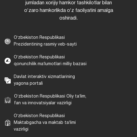
jumladan xorijiy hamkor tashkilotlar bilan
oʻzaro hamkorlikda oʻz faoliyatini amalga
oshiradi.
Oʻzbekiston Respublikasi
Prezidentining rasmiy veb-sayti
Oʻzbekiston Respublikasi
qonunchilik maʼlumotlari milliy bazasi
Davlat interaktiv xizmatlarining
yagona portali
Oʻzbekiston Respublikasi Oliy taʼlim,
fan va innovatsiyalar vazirligi
Oʻzbekiston Respublikasi
Maktabgacha va maktab taʼlimi
vazirligi