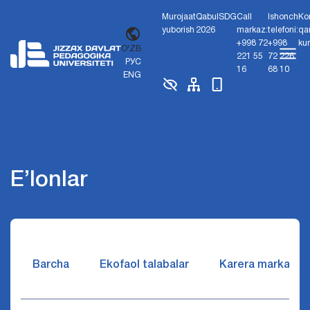
Murojaat
Qabul
SDG
Call
Ishonch
Ko
yuborish
2026
markaz:
telefoni:
qa
+998 72
+998
ku
O'ZB
221 55
72 226
РУС
16
68 10
ENG
E’lonlar
Barcha
Ekofaol talabalar
Karera markazi