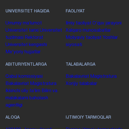
UNIVERSITET HAQIDA
FAOLIYAT
Umumiy maʼlumot
Ilmiy faoliyat
Oʻquv jarayoni
Universitet tarixi
Universitet
Xalqaro munosabatlar
tuzilmasi
Rektorat
Moliyaviy faoliyat
Yoshlar
Universitet kengashi
siyosati
Me'yoriy hujjatlar
ABITURIYENTLARGA
TALABALARGA
Qabul komissiyasi
Bakalavriat
Magistratura
Bakalavriat
Magistratura
Xorijiy talabalar
Ikkinchi oliy taʼlim
Bilim va
malakalarni baholash
agentligi
ALOQA
IJTIMOIY TARMOQLAR