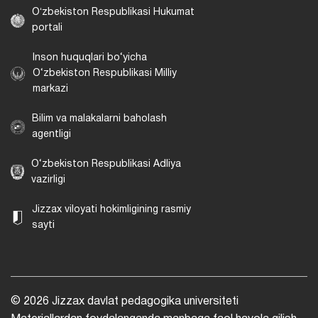
Oʻzbekiston Respublikasi Hukumat
portali
Inson huquqlari bo‘yicha
O‘zbekiston Respublikasi Milliy
markazi
Bilim va malakalarni baholash
agentligi
O‘zbekiston Respublikasi Adliya
vazirligi
Jizzax viloyati hokimligining rasmiy
sayti
© 2026 Jizzax davlat pedagogika universiteti