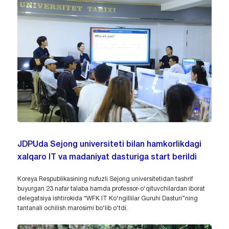
JDPUda Sejong universiteti bilan hamkorlikdagi
xalqaro IT va madaniyat dasturiga start berildi
Koreya Respublikasining nufuzli Sejong universitetidan tashrif
buyurgan 23 nafar talaba hamda professor-o‘qituvchilardan iborat
delegatsiya ishtirokida “WFK IT Ko‘ngillilar Guruhi Dasturi”ning
tantanali ochilish marosimi bo‘lib o‘tdi.