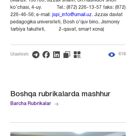
(Manzil: 130100, Jizzax shahri, Sh.Rashidov shoh
ko‘chasi, 4-uy. Tel.: (872) 226-13-57 faks: (872)
226-46-56; e-mail:
jspi_info@umail.uz
. Jizzax davlat
pedagogika universiteti, Bosh o‘quv bino, Jismoniy
tarbiya fakulteti, 2-qavat, smart xona)
618
Ulashish:
Boshqa rubrikalarda mashhur
Barcha Rubrikalar