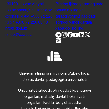
130100. Jizzax viloyati,
Bizning ijtimoiy tarmoqlarda
Jizzax shahri, Sh. Rashidov
obuna boʻling va
koʻchasi, 4-uy.
+998 72 226
taraqqiyotimiz haqidagi
13 57
+998 72 226 68 10
soʻnggi yangiliklardan
info@jdpu.uz
xabardor boʻling.
jiz.jdpi@exat.uz
Universitetning rasmiy nomi oʻzbek tilida:
Jizzax davlat pedagogika universiteti
Universitet iqtisodiyotni davlat boshqaruvi
organlari, mahalliy davlat hokimiyati
organlari, kadrlar boʻyicha pudrat