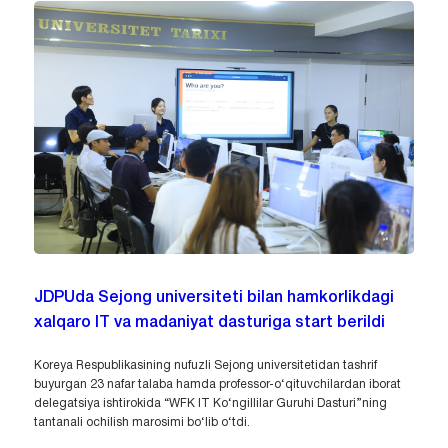
JDPUda Sejong universiteti bilan hamkorlikdagi
xalqaro IT va madaniyat dasturiga start berildi
Koreya Respublikasining nufuzli Sejong universitetidan tashrif
buyurgan 23 nafar talaba hamda professor-o‘qituvchilardan iborat
delegatsiya ishtirokida “WFK IT Ko‘ngillilar Guruhi Dasturi”ning
tantanali ochilish marosimi bo‘lib o‘tdi.