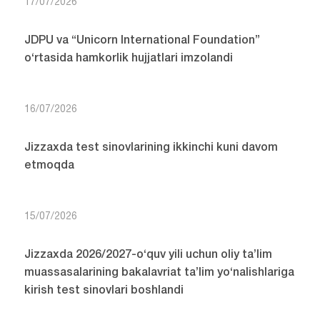
17/07/2026
JDPU va “Unicorn International Foundation”
o‘rtasida hamkorlik hujjatlari imzolandi
16/07/2026
Jizzaxda test sinovlarining ikkinchi kuni davom
etmoqda
15/07/2026
Jizzaxda 2026/2027-o‘quv yili uchun oliy ta’lim
muassasalarining bakalavriat ta’lim yo‘nalishlariga
kirish test sinovlari boshlandi