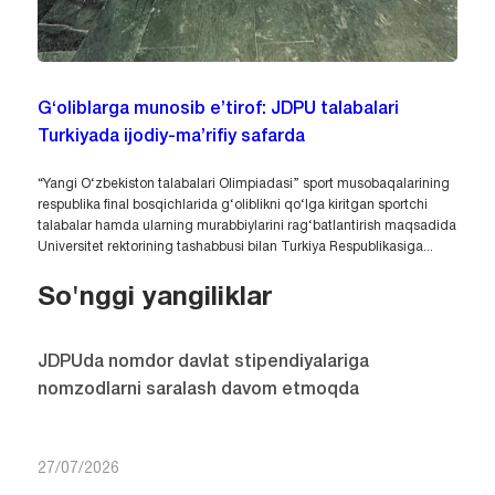
G‘oliblarga munosib e’tirof: JDPU talabalari
Turkiyada ijodiy-ma’rifiy safarda
“Yangi O‘zbekiston talabalari Olimpiadasi” sport musobaqalarining
respublika final bosqichlarida g‘oliblikni qo‘lga kiritgan sportchi
talabalar hamda ularning murabbiylarini rag‘batlantirish maqsadida
Universitet rektorining tashabbusi bilan Turkiya Respublikasiga...
So'nggi yangiliklar
JDPUda nomdor davlat stipendiyalariga
nomzodlarni saralash davom etmoqda
27/07/2026