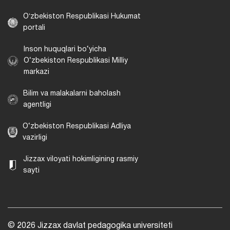
Oʻzbekiston Respublikasi Hukumat
portali
Inson huquqlari bo‘yicha
O‘zbekiston Respublikasi Milliy
markazi
Bilim va malakalarni baholash
agentligi
O‘zbekiston Respublikasi Adliya
vazirligi
Jizzax viloyati hokimligining rasmiy
sayti
© 2026 Jizzax davlat pedagogika universiteti