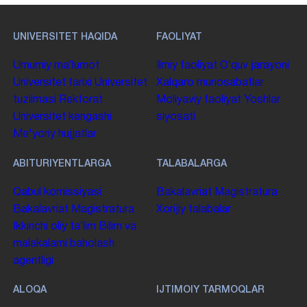
UNIVERSITET HAQIDA
FAOLIYAT
Umumiy maʼlumot
Ilmiy faoliyat
Oʻquv jarayoni
Universitet tarixi
Universitet
Xalqaro munosabatlar
tuzilmasi
Rektorat
Moliyaviy faoliyat
Yoshlar
Universitet kengashi
siyosati
Me'yoriy hujjatlar
ABITURIYENTLARGA
TALABALARGA
Qabul komissiyasi
Bakalavriat
Magistratura
Bakalavriat
Magistratura
Xorijiy talabalar
Ikkinchi oliy taʼlim
Bilim va
malakalarni baholash
agentligi
ALOQA
IJTIMOIY TARMOQLAR