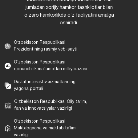
tashkilotlari va boshqa tashkilotlar, shu
jumladan xorijiy hamkor tashkilotlar bilan
oʻzaro hamkorlikda oʻz faoliyatini amalga
oshiradi.
Oʻzbekiston Respublikasi
Prezidentining rasmiy veb-sayti
Oʻzbekiston Respublikasi
qonunchilik maʼlumotlari milliy bazasi
Davlat interaktiv xizmatlarining
yagona portali
Oʻzbekiston Respublikasi Oliy taʼlim,
fan va innovatsiyalar vazirligi
Oʻzbekiston Respublikasi
Maktabgacha va maktab taʼlimi
vazirligi