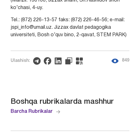
(Manzil: 130100, Jizzax shahri, Sh.Rashidov shoh
ko‘chasi, 4-uy.
Tel.: (872) 226-13-57 faks: (872) 226-46-56; e-mail:
jspi_info@umail.uz. Jizzax davlat pedagogika
universiteti, Bosh o‘quv bino, 2-qavat, STEM PARK)
849
Ulashish:
Boshqa rubrikalarda mashhur
Barcha Rubrikalar