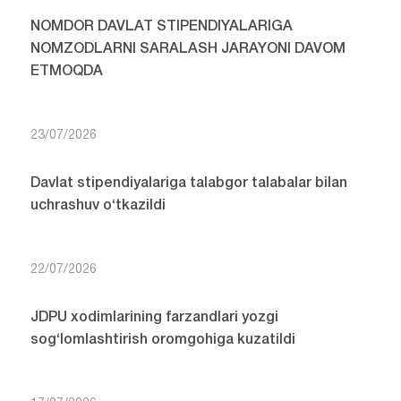
NOMDOR DAVLAT STIPENDIYALARIGA
NOMZODLARNI SARALASH JARAYONI DAVOM
ETMOQDA
23/07/2026
Davlat stipendiyalariga talabgor talabalar bilan
uchrashuv o‘tkazildi
22/07/2026
JDPU xodimlarining farzandlari yozgi
sog‘lomlashtirish oromgohiga kuzatildi