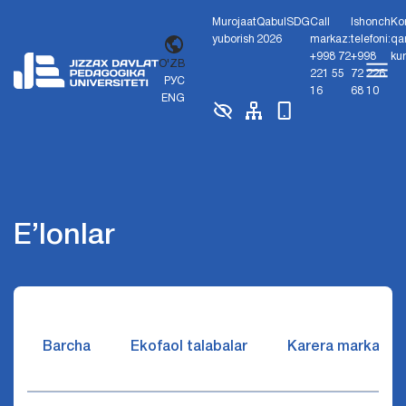
Murojaat
Qabul
SDG
Call
Ishonch
Ko
yuborish
2026
markaz:
telefoni:
qa
+998 72
+998
ku
O'ZB
221 55
72 226
РУС
16
68 10
ENG
E’lonlar
Barcha
Ekofaol talabalar
Karera markazi