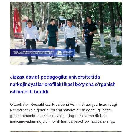
Jizzax davlat pedagogika universitetida
narkojinoyatlar profilaktikasi bo‘yicha o‘rganish
ishlari olib borildi
O‘zbekiston Respublikasi Prezidenti Administratsiyasi huzuridagi
Narkotiklar va o‘qotar qurollarni nazorat qilish agentligi ishchi
guruhi tomonidan Jizzax davlat pedagogika universitetida
narkojinoyatlarning oldini olish hamda psixotrop moddalarning...