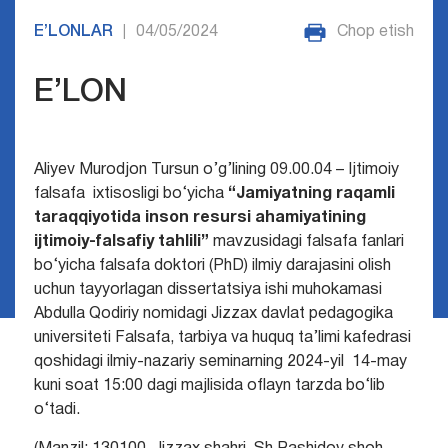
E’LONLAR
04/05/2024
Chop etish
|
E’LON
Aliyev Murodjon Tursun o’g’lining 09.00.04 – Ijtimoiy
falsafa ixtisosligi bo‘yicha
“Jamiyatning raqamli
taraqqiyotida inson resursi ahamiyatining
ijtimoiy-falsafiy tahlili”
mavzusidagi falsafa fanlari
bo‘yicha falsafa doktori (PhD) ilmiy darajasini olish
uchun tayyorlagan dissertatsiya ishi muhokamasi
Abdulla Qodiriy nomidagi Jizzax davlat pedagogika
universiteti Falsafa, tarbiya va huquq ta’limi kafedrasi
qoshidagi ilmiy-nazariy seminarning 2024-yil 14-may
kuni soat 15:00 dagi majlisida oflayn tarzda bo‘lib
o‘tadi.