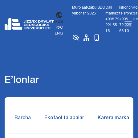
Murojaat
Qabul
SDG
Call
Ishonch
Ko
yuborish
2026
markaz:
telefoni:
qa
+998 72
+998
ku
O'ZB
221 55
72 226
РУС
16
68 10
ENG
E’lonlar
Barcha
Ekofaol talabalar
Karera markazi