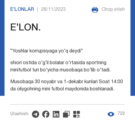
E’LONLAR
28/11/2023
Chop etish
|
E’LON.
“Yoshlar korrupsiyaga yо‘q deydi”
shiori ostida o‘g‘il bolalar o‘rtasida sportning
minifutbol turi bо‘yicha musobaqa bo‘lib o‘tadi.
Musobaqa 30 noyabr va 1-dekabr kunlari Soat 14:00
da oliygohning mini futbol maydonida boshlanadi.
722
Ulashish: