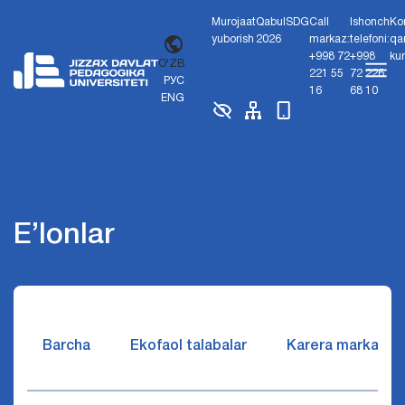
Murojaat
Qabul
SDG
Call
Ishonch
Ko
yuborish
2026
markaz:
telefoni:
qa
+998 72
+998
ku
O'ZB
221 55
72 226
РУС
16
68 10
ENG
E’lonlar
Barcha
Ekofaol talabalar
Karera markazi