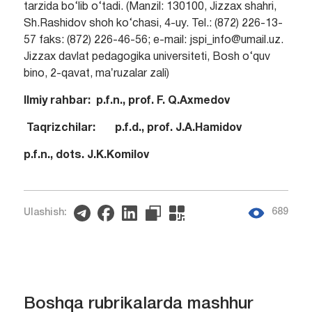
tarzida bo‘lib o‘tadi. (Manzil: 130100, Jizzax shahri,
Sh.Rashidov shoh ko‘chasi, 4-uy. Tel.: (872) 226-13-
57 faks: (872) 226-46-56; e-mail: jspi_info@umail.uz.
Jizzax davlat pedagogika universiteti, Bosh o‘quv
bino, 2-qavat, maʼruzalar zali)
Ilmiy rahbar:
p.f.
n
.
,
prof.
F
.
Q
.
Axmedov
Taqrizchi
lar
:
p.f.d.
,
prof.
J.A.Hamidov
p.f.n., dots. J.K.Komilov
689
Ulashish:
Boshqa rubrikalarda mashhur