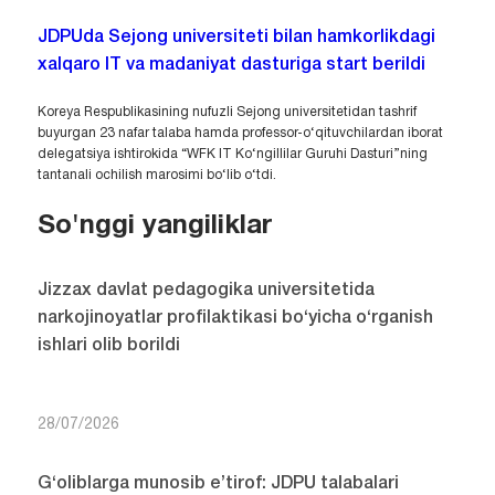
JDPUda Sejong universiteti bilan hamkorlikdagi
xalqaro IT va madaniyat dasturiga start berildi
Koreya Respublikasining nufuzli Sejong universitetidan tashrif
buyurgan 23 nafar talaba hamda professor-o‘qituvchilardan iborat
delegatsiya ishtirokida “WFK IT Ko‘ngillilar Guruhi Dasturi”ning
tantanali ochilish marosimi bo‘lib o‘tdi.
So'nggi yangiliklar
Jizzax davlat pedagogika universitetida
narkojinoyatlar profilaktikasi bo‘yicha o‘rganish
ishlari olib borildi
28/07/2026
G‘oliblarga munosib e’tirof: JDPU talabalari