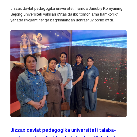
Jizzax davlat pedagogika universiteti hamda Janubiy Koreyaning
Sejong universiteti vakillari o‘rtasida ikki tomonlama hamkorlikni
yanada rivojlantirishga bag‘ishlangan uchrashuv bo‘lib o‘tdi.
Jizzax davlat pedagogika universiteti talaba-