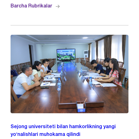
Barcha Rubrikalar
Sejong universiteti bilan hamkorlikning yangi
yo‘nalishlari muhokama qilindi