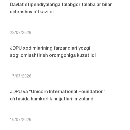
Davlat stipendiyalariga talabgor talabalar bilan
uchrashuv o‘tkazildi
22/07/2026
JDPU xodimlarining farzandlari yozgi
sog‘lomlashtirish oromgohiga kuzatildi
17/07/2026
JDPU va “Unicorn International Foundation”
o‘rtasida hamkorlik hujjatlari imzolandi
16/07/2026