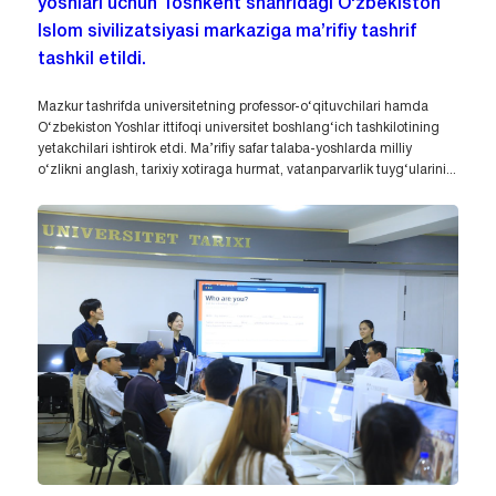
yoshlari uchun Toshkent shahridagi O‘zbekiston
Islom sivilizatsiyasi markaziga ma’rifiy tashrif
tashkil etildi.
Mazkur tashrifda universitetning professor-o‘qituvchilari hamda
O‘zbekiston Yoshlar ittifoqi universitet boshlang‘ich tashkilotining
yetakchilari ishtirok etdi. Ma’rifiy safar talaba-yoshlarda milliy
o‘zlikni anglash, tarixiy xotiraga hurmat, vatanparvarlik tuyg‘ularini...