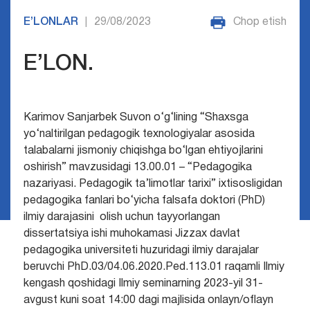
E’LONLAR
29/08/2023
Chop etish
|
E’LON.
Karimov Sanjarbek Suvon o‘g‘lining “Shaxsga
yo‘naltirilgan pedagogik texnologiyalar asosida
talabalarni jismoniy chiqishga bo‘lgan ehtiyojlarini
oshirish” mavzusidagi
13.00.01 – “Pedagogika
nazariyasi. Pedagogik ta’limotlar tarixi” ixtisosligidan
pedagogika fanlari bo‘yicha falsafa doktori (PhD)
ilmiy darajasini olish uchun tayyorlangan
dissertatsiya ishi muhokamasi Jizzax davlat
pedagogika universiteti huzuridagi ilmiy darajalar
beruvchi PhD.03/04.06.2020.Ped.113.01 raqamli Ilmiy
kengash qoshidagi Ilmiy seminarning 2023-yil 31-
avgust kuni soat 14:00 dagi majlisida onlayn/oflayn