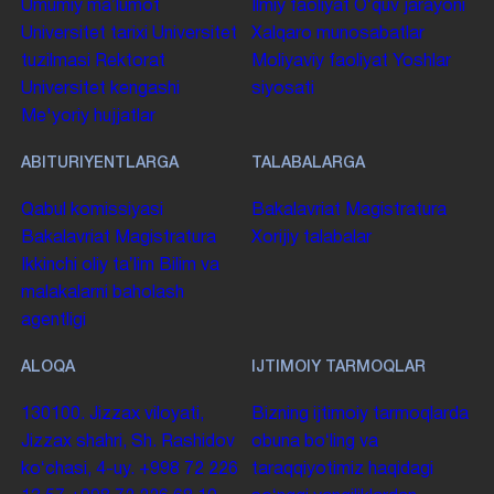
Umumiy maʼlumot
Ilmiy faoliyat
Oʻquv jarayoni
Universitet tarixi
Universitet
Xalqaro munosabatlar
tuzilmasi
Rektorat
Moliyaviy faoliyat
Yoshlar
Universitet kengashi
siyosati
Me'yoriy hujjatlar
ABITURIYENTLARGA
TALABALARGA
Qabul komissiyasi
Bakalavriat
Magistratura
Bakalavriat
Magistratura
Xorijiy talabalar
Ikkinchi oliy taʼlim
Bilim va
malakalarni baholash
agentligi
ALOQA
IJTIMOIY TARMOQLAR
130100. Jizzax viloyati,
Bizning ijtimoiy tarmoqlarda
Jizzax shahri, Sh. Rashidov
obuna boʻling va
koʻchasi, 4-uy.
+998 72 226
taraqqiyotimiz haqidagi