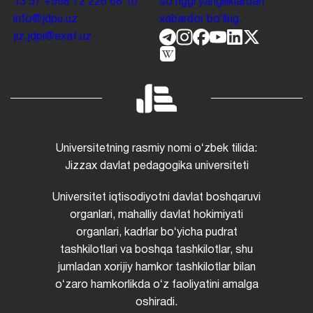
13 57
+998 72 226 68 10
soʻnggi yangiliklardan
info@jdpu.uz
xabardor boʻling.
jiz.jdpi@exat.uz
Universitetning rasmiy nomi oʻzbek tilida:
Jizzax davlat pedagogika universiteti
Universitet iqtisodiyotni davlat boshqaruvi
organlari, mahalliy davlat hokimiyati
organlari, kadrlar boʻyicha pudrat
tashkilotlari va boshqa tashkilotlar, shu
jumladan xorijiy hamkor tashkilotlar bilan
oʻzaro hamkorlikda oʻz faoliyatini amalga
oshiradi.