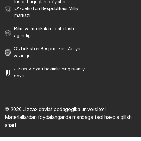
Inson huquqlari bo‘yicha
O‘zbekiston Respublikasi Milliy
markazi
Bilim va malakalarni baholash
agentligi
O‘zbekiston Respublikasi Adliya
vazirligi
Jizzax viloyati hokimligining rasmiy
sayti
© 2026 Jizzax davlat pedagogika universiteti
Materiallardan foydalanganda manbaga faol havola qilish
shart