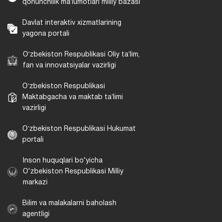
qonunchilik maʼlumotlari milliy bazasi
Davlat interaktiv xizmatlarining
yagona portali
Oʻzbekiston Respublikasi Oliy taʼlim,
fan va innovatsiyalar vazirligi
Oʻzbekiston Respublikasi
Maktabgacha va maktab taʼlimi
vazirligi
Oʻzbekiston Respublikasi Hukumat
portali
Inson huquqlari bo‘yicha
O‘zbekiston Respublikasi Milliy
markazi
Bilim va malakalarni baholash
agentligi