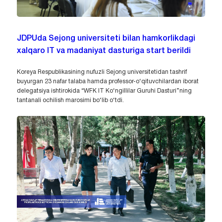
JDPUda Sejong universiteti bilan hamkorlikdagi
xalqaro IT va madaniyat dasturiga start berildi
Koreya Respublikasining nufuzli Sejong universitetidan tashrif
buyurgan 23 nafar talaba hamda professor-o‘qituvchilardan iborat
delegatsiya ishtirokida “WFK IT Ko‘ngillilar Guruhi Dasturi”ning
tantanali ochilish marosimi bo‘lib o‘tdi.