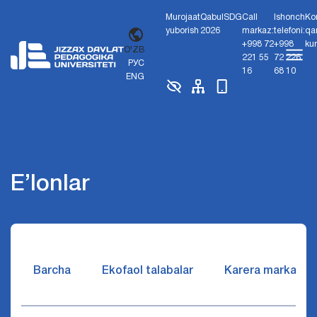
Murojaat
Qabul
SDG
Call
Ishonch
Ko
yuborish
2026
markaz:
telefoni:
qa
+998 72
+998
ku
O'ZB
221 55
72 226
РУС
16
68 10
ENG
E’lonlar
Barcha
Ekofaol talabalar
Karera markazi