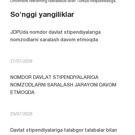
Universitet rektorining tashabbusi bilan Turkiya Respublikasiga...
So'nggi yangiliklar
JDPUda nomdor davlat stipendiyalariga
nomzodlarni saralash davom etmoqda
27/07/2026
NOMDOR DAVLAT STIPENDIYALARIGA
NOMZODLARNI SARALASH JARAYONI DAVOM
ETMOQDA
23/07/2026
Davlat stipendiyalariga talabgor talabalar bilan