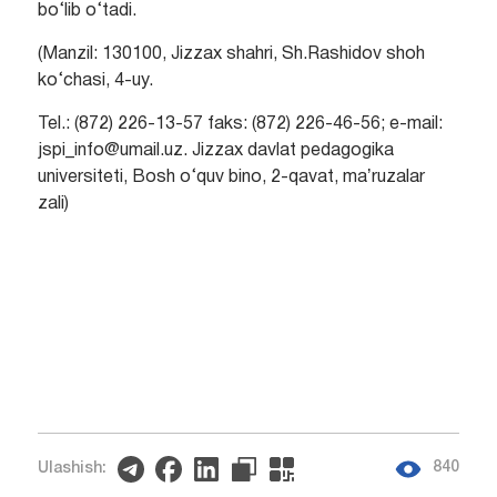
bo‘lib o‘tadi.
(Manzil: 130100, Jizzax shahri, Sh.Rashidov shoh
ko‘chasi, 4-uy.
Tel.: (872) 226-13-57 faks: (872) 226-46-56; e-mail:
jspi_info@umail.uz. Jizzax davlat pedagogika
universiteti, Bosh o‘quv bino, 2-qavat, maʼruzalar
zali)
840
Ulashish: