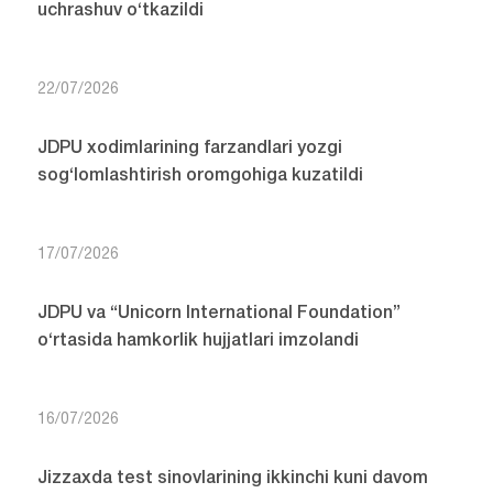
uchrashuv o‘tkazildi
22/07/2026
JDPU xodimlarining farzandlari yozgi
sog‘lomlashtirish oromgohiga kuzatildi
17/07/2026
JDPU va “Unicorn International Foundation”
o‘rtasida hamkorlik hujjatlari imzolandi
16/07/2026
Jizzaxda test sinovlarining ikkinchi kuni davom