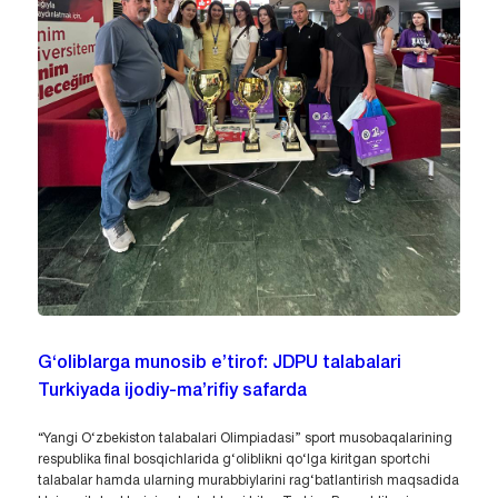
G‘oliblarga munosib e’tirof: JDPU talabalari
Turkiyada ijodiy-ma’rifiy safarda
“Yangi O‘zbekiston talabalari Olimpiadasi” sport musobaqalarining
respublika final bosqichlarida g‘oliblikni qo‘lga kiritgan sportchi
talabalar hamda ularning murabbiylarini rag‘batlantirish maqsadida