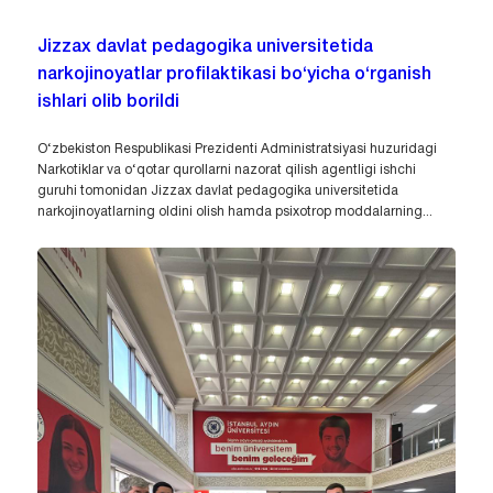
Jizzax davlat pedagogika universitetida
narkojinoyatlar profilaktikasi bo‘yicha o‘rganish
ishlari olib borildi
O‘zbekiston Respublikasi Prezidenti Administratsiyasi huzuridagi
Narkotiklar va o‘qotar qurollarni nazorat qilish agentligi ishchi
guruhi tomonidan Jizzax davlat pedagogika universitetida
narkojinoyatlarning oldini olish hamda psixotrop moddalarning...