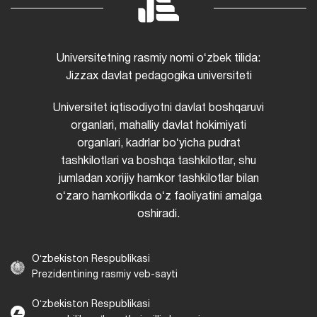
Universitetning rasmiy nomi oʻzbek tilida:
Jizzax davlat pedagogika universiteti
Universitet iqtisodiyotni davlat boshqaruvi
organlari, mahalliy davlat hokimiyati
organlari, kadrlar boʻyicha pudrat
tashkilotlari va boshqa tashkilotlar, shu
jumladan xorijiy hamkor tashkilotlar bilan
oʻzaro hamkorlikda oʻz faoliyatini amalga
oshiradi.
Oʻzbekiston Respublikasi
Prezidentining rasmiy veb-sayti
Oʻzbekiston Respublikasi