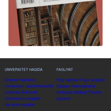
UNIVERSITET HAQIDA
FAOLIYAT
Umumiy maʼlumot
Ilmiy faoliyat
Oʻquv jarayoni
Universitet tarixi
Universitet
Xalqaro munosabatlar
tuzilmasi
Rektorat
Moliyaviy faoliyat
Yoshlar
Universitet kengashi
siyosati
Me'yoriy hujjatlar