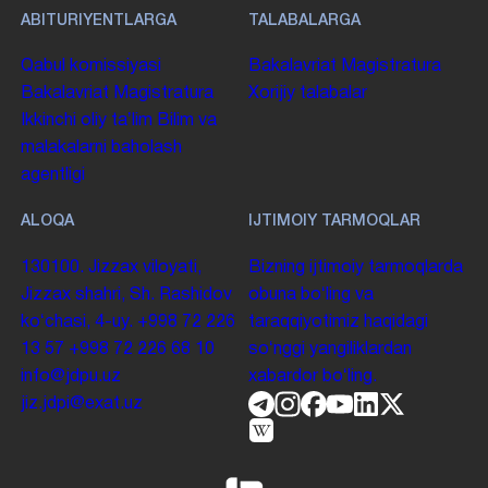
ABITURIYENTLARGA
TALABALARGA
Qabul komissiyasi
Bakalavriat
Magistratura
Bakalavriat
Magistratura
Xorijiy talabalar
Ikkinchi oliy taʼlim
Bilim va
malakalarni baholash
agentligi
ALOQA
IJTIMOIY TARMOQLAR
130100. Jizzax viloyati,
Bizning ijtimoiy tarmoqlarda
Jizzax shahri, Sh. Rashidov
obuna boʻling va
koʻchasi, 4-uy.
+998 72 226
taraqqiyotimiz haqidagi
13 57
+998 72 226 68 10
soʻnggi yangiliklardan
info@jdpu.uz
xabardor boʻling.
jiz.jdpi@exat.uz