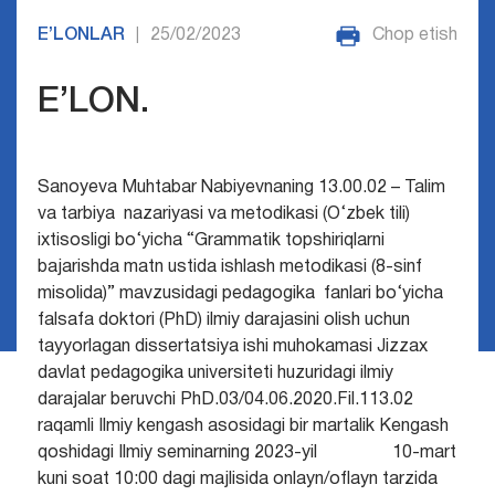
E’LONLAR
25/02/2023
Chop etish
|
E’LON.
Sanoyeva Muhtabar Nabiyevnaning 13.00.02 – Talim
va tarbiya nazariyasi va metodikasi (O‘zbek tili)
ixtisosligi bo‘yicha “Grammatik topshiriqlarni
bajarishda matn ustida ishlash metodikasi (8-sinf
misolida)” mavzusidagi pedagogika fanlari bo‘yicha
falsafa doktori (PhD) ilmiy darajasini olish uchun
tayyorlagan dissertatsiya ishi muhokamasi Jizzax
davlat pedagogika universiteti huzuridagi ilmiy
darajalar beruvchi PhD.03/04.06.2020.Fil.113.02
raqamli Ilmiy kengash asosidagi bir martalik Kengash
qoshidagi Ilmiy seminarning 2023-yil 10-mart
kuni soat 10:00 dagi majlisida onlayn/oflayn tarzida