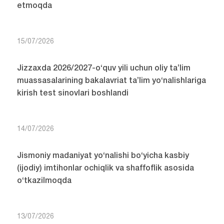
etmoqda
15/07/2026
Jizzaxda 2026/2027-o‘quv yili uchun oliy ta’lim
muassasalarining bakalavriat ta’lim yo‘nalishlariga
kirish test sinovlari boshlandi
14/07/2026
Jismoniy madaniyat yo‘nalishi bo‘yicha kasbiy
(ijodiy) imtihonlar ochiqlik va shaffoflik asosida
o‘tkazilmoqda
13/07/2026