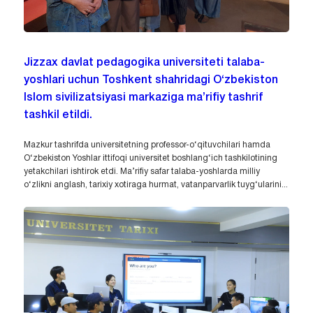
Jizzax davlat pedagogika universiteti talaba-
yoshlari uchun Toshkent shahridagi O‘zbekiston
Islom sivilizatsiyasi markaziga ma’rifiy tashrif
tashkil etildi.
Mazkur tashrifda universitetning professor-o‘qituvchilari hamda
O‘zbekiston Yoshlar ittifoqi universitet boshlang‘ich tashkilotining
yetakchilari ishtirok etdi. Ma’rifiy safar talaba-yoshlarda milliy
o‘zlikni anglash, tarixiy xotiraga hurmat, vatanparvarlik tuyg‘ularini...