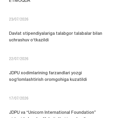
ETMOQDA
23/07/2026
Davlat stipendiyalariga talabgor talabalar bilan
uchrashuv o‘tkazildi
22/07/2026
JDPU xodimlarining farzandlari yozgi
sog‘lomlashtirish oromgohiga kuzatildi
17/07/2026
JDPU va “Unicorn International Foundation”