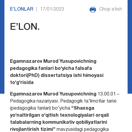
E’LONLAR
17/01/2023
Chop etish
|
E’LON.
Egamnazarov Murod Yusupovich
ning
pedagogika fanlari bo‘yicha falsafa
doktori(PhD) dissertatsiya ishi himoyasi
to‘g‘risida
Egamnazarov Murod Yusupovichning
13.00.01 –
Pedagogika nazariyasi. Pedagogik ta’limotlar tarixi
(pedagogika fanlari) bo‘yicha
“
Shaxsga
yo‘naltirilgan o‘qitish texnologiyalari orqali
talabalarning kommunikativ qobiliyatlarini
rivojlantirish tizimi”
mavzusidagi pedagogika