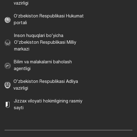
vazirligi
Oʻzbekiston Respublikasi Hukumat
portali
Inson huquqlari bo‘yicha
O‘zbekiston Respublikasi Milliy
markazi
Bilim va malakalarni baholash
agentligi
O‘zbekiston Respublikasi Adliya
vazirligi
Jizzax viloyati hokimligining rasmiy
sayti