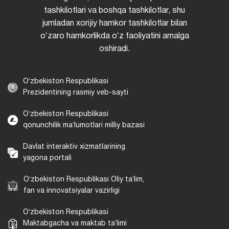
tashkilotlari va boshqa tashkilotlar, shu
jumladan xorijiy hamkor tashkilotlar bilan
oʻzaro hamkorlikda oʻz faoliyatini amalga
oshiradi.
Oʻzbekiston Respublikasi
Prezidentining rasmiy veb-sayti
Oʻzbekiston Respublikasi
qonunchilik maʼlumotlari milliy bazasi
Davlat interaktiv xizmatlarining
yagona portali
Oʻzbekiston Respublikasi Oliy taʼlim,
fan va innovatsiyalar vazirligi
Oʻzbekiston Respublikasi
Maktabgacha va maktab taʼlimi