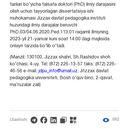
fanlari bo‘yicha falsafa doktori (PhD) ilmiy darajasini
olish uchun tayyorlagan dissertatsiya ishi
muhokamasi Jizzax davlat pedagogika instituti
huzuridagi ilmiy darajalar beruvchi
PhD.03/04.06.2020.Ped.113.01 raqamli Ilmiyning
2023-yil 21-yanvar kuni soat 14:00 dagi majlisida
onlayn tarzida bo‘lib o‘tadi.
(Manzil: 130100, Jizzax shahri, Sh.Rashidov shoh
ko‘chasi, 4-uy. Tel: (872) 226-13-57 faks: (872) 226-
46-56 e-mail:
jdpu_info@umail.uz
. Jitzzax davlat
pedagogika universiteti, Bosh o‘quv bino, 2-qavat,
ma’ruzalar zali)
662
Ulashish: