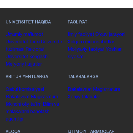
UNIVERSITET HAQIDA
FAOLIYAT
Umumiy maʼlumot
Ilmiy faoliyat
Oʻquv jarayoni
Universitet tarixi
Universitet
Xalqaro munosabatlar
tuzilmasi
Rektorat
Moliyaviy faoliyat
Yoshlar
Universitet kengashi
siyosati
Me'yoriy hujjatlar
ABITURIYENTLARGA
TALABALARGA
Qabul komissiyasi
Bakalavriat
Magistratura
Bakalavriat
Magistratura
Xorijiy talabalar
Ikkinchi oliy taʼlim
Bilim va
malakalarni baholash
agentligi
ALOQA
IJTIMOIY TARMOQLAR