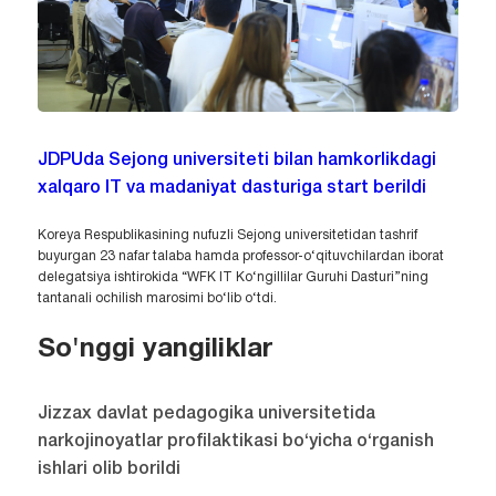
JDPUda Sejong universiteti bilan hamkorlikdagi
xalqaro IT va madaniyat dasturiga start berildi
Koreya Respublikasining nufuzli Sejong universitetidan tashrif
buyurgan 23 nafar talaba hamda professor-o‘qituvchilardan iborat
delegatsiya ishtirokida “WFK IT Ko‘ngillilar Guruhi Dasturi”ning
tantanali ochilish marosimi bo‘lib o‘tdi.
So'nggi yangiliklar
Jizzax davlat pedagogika universitetida
narkojinoyatlar profilaktikasi bo‘yicha o‘rganish
ishlari olib borildi