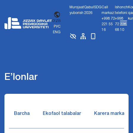
Murojaat
Qabul
SDG
Call
Ishonch
Ko
yuborish
2026
markaz:
telefoni:
qa
+998 72
+998
ku
O'ZB
221 55
72 226
РУС
16
68 10
ENG
E’lonlar
Barcha
Ekofaol talabalar
Karera markazi