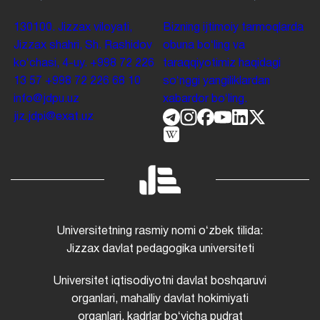
130100. Jizzax viloyati,
Bizning ijtimoiy tarmoqlarda
Jizzax shahri, Sh. Rashidov
obuna boʻling va
koʻchasi, 4-uy.
+998 72 226
taraqqiyotimiz haqidagi
13 57
+998 72 226 68 10
soʻnggi yangiliklardan
info@jdpu.uz
xabardor boʻling.
jiz.jdpi@exat.uz
Universitetning rasmiy nomi oʻzbek tilida:
Jizzax davlat pedagogika universiteti
Universitet iqtisodiyotni davlat boshqaruvi
organlari, mahalliy davlat hokimiyati
organlari, kadrlar boʻyicha pudrat