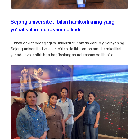
Sejong universiteti bilan hamkorlikning yangi
yo‘nalishlari muhokama qilindi
Jizzax davlat pedagogika universiteti hamda Janubiy Koreyaning
Sejong universiteti vakillari o‘rtasida ikki tomonlama hamkorlikni
yanada rivojlantirishga bag‘ishlangan uchrashuv bo‘lib o‘tdi.