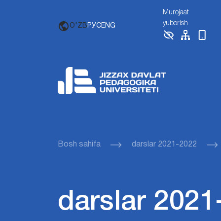
Murojaat
yuborish
O'ZB
РУС
ENG
Bosh sahifa
darslar 2021-2022
darslar 2021