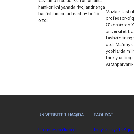
vakillari o‘rtasida ikki tomonlama
hamkorlikni yanada rivojlantirishga
Mazkur tashrif
bag‘ishlangan uchrashuv bo‘lib
professor-o‘q
o‘tdi.
O‘zbekiston Yo
universitet bo
tashkilotining 
etdi. Ma’rifiy 
yoshlarda milli
tarixiy xotirag
vatanparvarlik t
UNIVERSITET HAQIDA
FAOLIYAT
Umumiy maʼlumot
Ilmiy faoliyat
Oʻquv