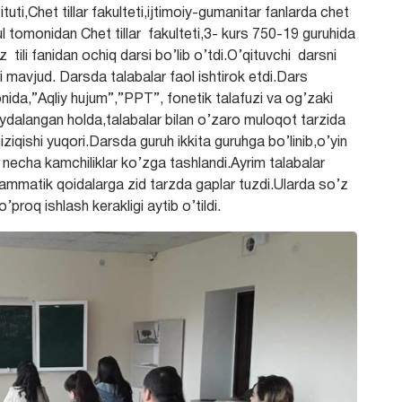
uti,Chet tillar fakulteti,ijtimoiy-gumanitar fanlarda chet
l tomonidan Chet tillar fakulteti,3- kurs 750-19 guruhida
ili fanidan ochiq darsi bo’lib o’tdi.O’qituvchi darsni
ri mavjud. Darsda talabalar faol ishtirok etdi.Dars
yonida,”Aqliy hujum”,”PPT”, fonetik talafuzi va og’zaki
ydalangan holda,talabalar bilan o’zaro muloqot tarzida
qiziqishi yuqori.Darsda guruh ikkita guruhga bo’linib,o’yin
necha kamchiliklar ko’zga tashlandi.Ayrim talabalar
rammatik qoidalarga zid tarzda gaplar tuzdi.Ularda so’z
o’proq ishlash kerakligi aytib o’tildi.