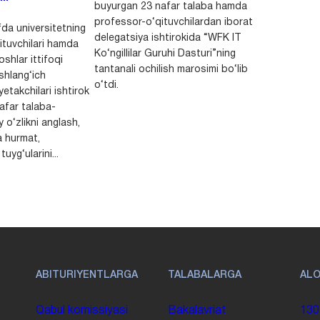
buyurgan 23 nafar talaba hamda
professor-o‘qituvchilardan iborat
da universitetning
delegatsiya ishtirokida “WFK IT
ituvchilari hamda
Ko‘ngillilar Guruhi Dasturi”ning
shlar ittifoqi
tantanali ochilish marosimi bo‘lib
shlang‘ich
o‘tdi.
yetakchilari ishtirok
safar talaba-
y o‘zlikni anglash,
a hurmat,
uyg‘ularini...
ABITURIYENTLARGA
TALABALARGA
AL
Qabul komissiyasi
Bakalavriat
130