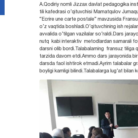
A.Qodiriy nomli Jizzax davlat pedagogika instit
tili kafedrasi o’qituvchisi Mamatqulov Jumaqu
“Ecrire une carte postale” mavzusida Fransuz t
o’z vaqtida boshladi.O’qituvchining ish rejala
avvalida o’tilgan vazilalar so’raldi.Dars jara
nutq kabi interaktiv metodlardan samarali fo
darsni olib bordi.Talabalarning fransuz tiliga 
tarzida davom etdi.Ammo dars jarayonida bir 
darsda faol ishtirok etmadi.Ayrim talabalar g
boyligi kamligi bilindi.Talabalarga lug’at bilan k