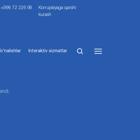
i: +998 72 226 68
Korrupsiyaga qarshi
kurash
o‘nalishlar
Interaktiv xizmatlar
andi.