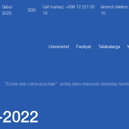
Qabul
Call markaz: +998 72 221 55
Ishonch telefon
SDG
2026
16
10
Universitet
Faoliyat
Talabalarga
Y
“Ecrire une carte postale” ochiq dars mavzusi shunday noml
-2022