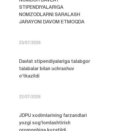
NOMDOR DAVLAT
STIPENDIYALARIGA
NOMZODLARNI SARALASH
JARAYONI DAVOM ETMOQDA
23/07/2026
Davlat stipendiyalariga talabgor
talabalar bilan uchrashuv
o‘tkazildi
22/07/2026
JDPU xodimlarining farzandlari
yozgi sog‘lomlashtirish
oromgohiga kuzatildi