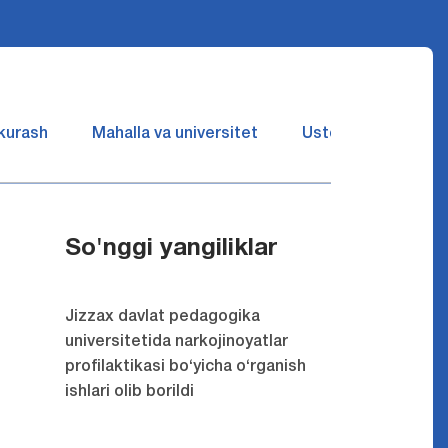
 kurash
Mahalla va universitet
Ustozlar suhbatin 
So'nggi yangiliklar
Jizzax davlat pedagogika
universitetida narkojinoyatlar
profilaktikasi bo‘yicha o‘rganish
ishlari olib borildi