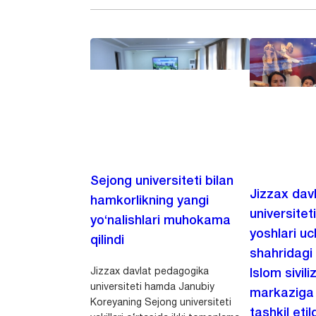
Sejong universiteti bilan
Jizzax dav
hamkorlikning yangi
universitet
yo‘nalishlari muhokama
yoshlari u
qilindi
shahridagi
Jizzax davlat pedagogika
Islom sivili
universiteti hamda Janubiy
markaziga m
Koreyaning Sejong universiteti
tashkil etild