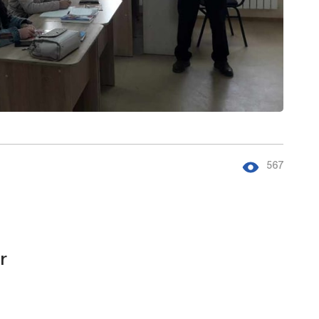
567
r