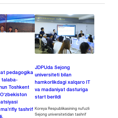
JDPUda Sejong
lat pedagogika
universiteti bilan
i talaba-
hamkorlikdagi xalqaro IT
chun Toshkent
va madaniyat dasturiga
 O‘zbekiston
start berildi
zatsiyasi
Koreya Respublikasining nufuzli
a’rifiy tashrif
Sejong universitetidan tashrif
i.