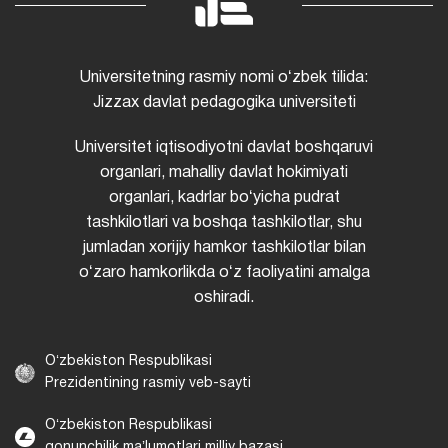
Universitetning rasmiy nomi oʻzbek tilida:
Jizzax davlat pedagogika universiteti
Universitet iqtisodiyotni davlat boshqaruvi
organlari, mahalliy davlat hokimiyati
organlari, kadrlar boʻyicha pudrat
tashkilotlari va boshqa tashkilotlar, shu
jumladan xorijiy hamkor tashkilotlar bilan
oʻzaro hamkorlikda oʻz faoliyatini amalga
oshiradi.
Oʻzbekiston Respublikasi
Prezidentining rasmiy veb-sayti
Oʻzbekiston Respublikasi
qonunchilik maʼlumotlari milliy bazasi