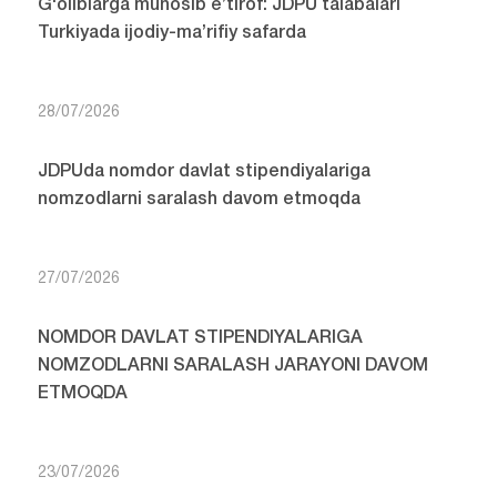
G‘oliblarga munosib e’tirof: JDPU talabalari
Turkiyada ijodiy-ma’rifiy safarda
28/07/2026
JDPUda nomdor davlat stipendiyalariga
nomzodlarni saralash davom etmoqda
27/07/2026
NOMDOR DAVLAT STIPENDIYALARIGA
NOMZODLARNI SARALASH JARAYONI DAVOM
ETMOQDA
23/07/2026