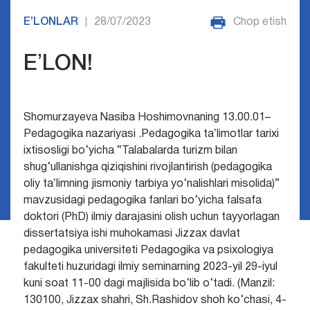
E’LONLAR
28/07/2023
Chop etish
|
EʼLON!
Shomurzayeva Nasiba Hoshimovnaning 13.00.01–
Pedagogika nazariyasi .Pedagogika taʼlimotlar tarixi
ixtisosligi bo‘yicha “Talabalarda turizm bilan
shug‘ullanishga qiziqishini rivojlantirish (pedagogika
oliy taʼlimning jismoniy tarbiya yo‘nalishlari misolida)”
mavzusidagi
pedagogika fanlari bo‘yicha falsafa
doktori (PhD) ilmiy darajasini olish uchun tayyorlagan
dissertatsiya ishi muhokamasi Jizzax davlat
pedagogika universiteti Pedagogika va psixologiya
fakulteti huzuridagi ilmiy seminarning 2023-yil 29-iyul
kuni soat 11-00 dagi majlisida bo‘lib o‘tadi. (Manzil:
130100, Jizzax shahri, Sh.Rashidov shoh ko‘chasi, 4-