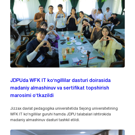
JDPUda WFK IT ko‘ngillilar dasturi doirasida
madaniy almashinuv va sertifikat topshirish
marosimi o‘tkazildi
Jizzax davlat pedagogika universitetida Sejong universitetining
WFK IT ko‘ngillilar guruhi hamda JDPU talabalari ishtirokida
madaniy almashinuv dasturi tashkil etildi.