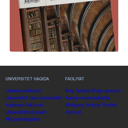
UNIVERSITET HAQIDA
FAOLIYAT
Umumiy maʼlumot
Ilmiy faoliyat
Oʻquv jarayoni
Universitet tarixi
Universitet
Xalqaro munosabatlar
tuzilmasi
Rektorat
Moliyaviy faoliyat
Yoshlar
Universitet kengashi
siyosati
Me'yoriy hujjatlar