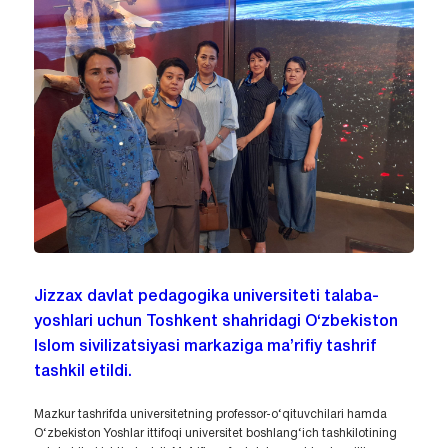
Jizzax davlat pedagogika universiteti talaba-
yoshlari uchun Toshkent shahridagi O‘zbekiston
Islom sivilizatsiyasi markaziga ma’rifiy tashrif
tashkil etildi.
Mazkur tashrifda universitetning professor-o‘qituvchilari hamda
O‘zbekiston Yoshlar ittifoqi universitet boshlang‘ich tashkilotining