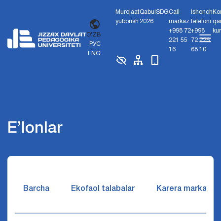
Murojaat
Qabul
SDG
Call
Ishonch
Ko
yuborish
2026
markaz:
telefoni:
qa
+998 72
+998
ku
O'ZB
221 55
72 226
РУС
16
68 10
ENG
E’lonlar
Barcha
Ekofaol talabalar
Karera markazi