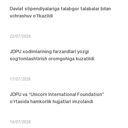
Davlat stipendiyalariga talabgor talabalar bilan
uchrashuv o‘tkazildi
22/07/2026
JDPU xodimlarining farzandlari yozgi
sog‘lomlashtirish oromgohiga kuzatildi
17/07/2026
JDPU va “Unicorn International Foundation”
o‘rtasida hamkorlik hujjatlari imzolandi
16/07/2026