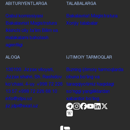
ABITURIYENTLARGA
TALABALARGA
Qabul komissiyasi
Bakalavriat
Magistratura
Bakalavriat
Magistratura
Xorijiy talabalar
Ikkinchi oliy taʼlim
Bilim va
malakalarni baholash
agentligi
ALOQA
IJTIMOIY TARMOQLAR
130100. Jizzax viloyati,
Bizning ijtimoiy tarmoqlarda
Jizzax shahri, Sh. Rashidov
obuna boʻling va
koʻchasi, 4-uy.
+998 72 226
taraqqiyotimiz haqidagi
13 57
+998 72 226 68 10
soʻnggi yangiliklardan
info@jdpu.uz
xabardor boʻling.
jiz.jdpi@exat.uz