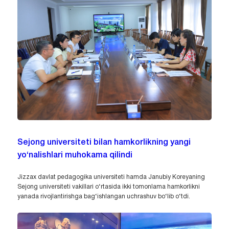
Sejong universiteti bilan hamkorlikning yangi
yo‘nalishlari muhokama qilindi
Jizzax davlat pedagogika universiteti hamda Janubiy Koreyaning
Sejong universiteti vakillari o‘rtasida ikki tomonlama hamkorlikni
yanada rivojlantirishga bag‘ishlangan uchrashuv bo‘lib o‘tdi.