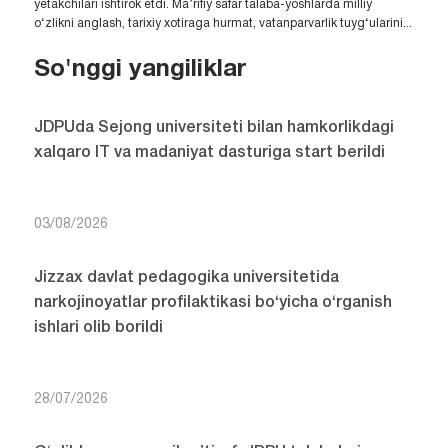
yetakchilari ishtirok etdi. Ma’rifiy safar talaba-yoshlarda milliy
o‘zlikni anglash, tarixiy xotiraga hurmat, vatanparvarlik tuyg‘ularini...
So'nggi yangiliklar
JDPUda Sejong universiteti bilan hamkorlikdagi
xalqaro IT va madaniyat dasturiga start berildi
03/08/2026
Jizzax davlat pedagogika universitetida
narkojinoyatlar profilaktikasi bo‘yicha o‘rganish
ishlari olib borildi
28/07/2026