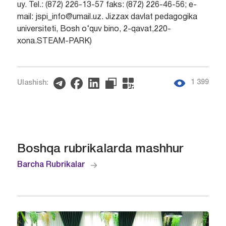
uy. Tel.: (872) 226-13-57 faks: (872) 226-46-56; e-
mail: jspi_info@umail.uz. Jizzax davlat pedagogika
universiteti, Bosh o‘quv bino, 2-qavat,220-
xona.STEAM-PARK)
1 399
Ulashish:
Boshqa rubrikalarda mashhur
Barcha Rubrikalar