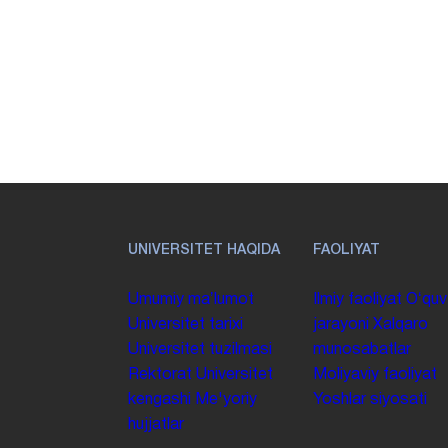
UNIVERSITET HAQIDA
FAOLIYAT
Umumiy maʼlumot
Ilmiy faoliyat
Oʻquv
Universitet tarixi
jarayoni
Xalqaro
Universitet tuzilmasi
munosabatlar
Rektorat
Universitet
Moliyaviy faoliyat
kengashi
Me'yoriy
Yoshlar siyosati
hujjatlar