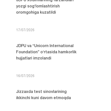
JDPU xodimlarining farzandlari
yozgi sog‘lomlashtirish
oromgohiga kuzatildi
17/07/2026
JDPU va “Unicorn International
Foundation” o‘rtasida hamkorlik
hujjatlari imzolandi
16/07/2026
Jizzaxda test sinovlarining
ikkinchi kuni davom etmoqda