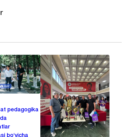
r
lat pedagogika
ida
tlar
asi bo‘yicha