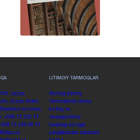
OQA
IJTIMOIY TARMOQLAR
100. Jizzax
Bizning ijtimoiy
yati, Jizzax shahri,
tarmoqlarda obuna
 Rashidov koʻchasi,
boʻling va
y.
+998 72 226 13
taraqqiyotimiz
+998 72 226 68 10
haqidagi soʻnggi
o@jdpu.uz
yangiliklardan xabardor