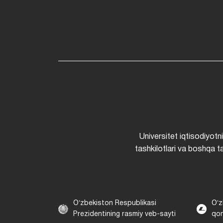
Universitet iqtisodiyotn
tashkilotlari va boshqa ta
Oʻzbekiston Respublikasi
Oʻz
Prezidentining rasmiy veb-sayti
qon