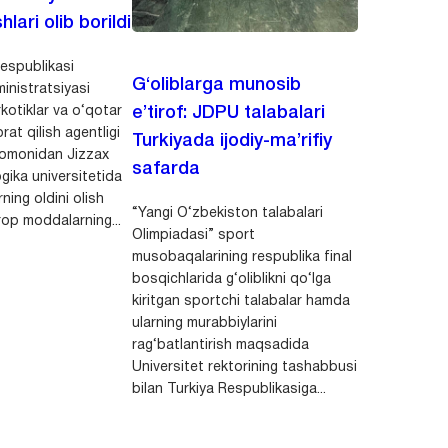
hlari olib borildi
espublikasi
G‘oliblarga munosib
inistratsiyasi
kotiklar va o‘qotar
e’tirof: JDPU talabalari
rat qilish agentligi
Turkiyada ijodiy-ma’rifiy
 tomonidan Jizzax
safarda
gika universitetida
ning oldini olish
“Yangi O‘zbekiston talabalari
op moddalarning...
Olimpiadasi” sport
musobaqalarining respublika final
bosqichlarida g‘oliblikni qo‘lga
kiritgan sportchi talabalar hamda
ularning murabbiylarini
rag‘batlantirish maqsadida
Universitet rektorining tashabbusi
bilan Turkiya Respublikasiga...