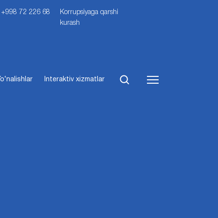
i: +998 72 226 68
Korrupsiyaga qarshi
kurash
o‘nalishlar
Interaktiv xizmatlar