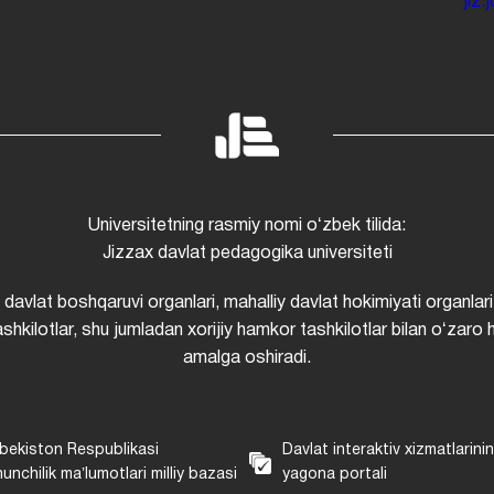
jiz
Universitetning rasmiy nomi oʻzbek tilida:
Jizzax davlat pedagogika universiteti
i davlat boshqaruvi organlari, mahalliy davlat hokimiyati organlari
shkilotlar, shu jumladan xorijiy hamkor tashkilotlar bilan oʻzaro 
amalga oshiradi.
bekiston Respublikasi
Davlat interaktiv xizmatlarini
unchilik maʼlumotlari milliy bazasi
yagona portali