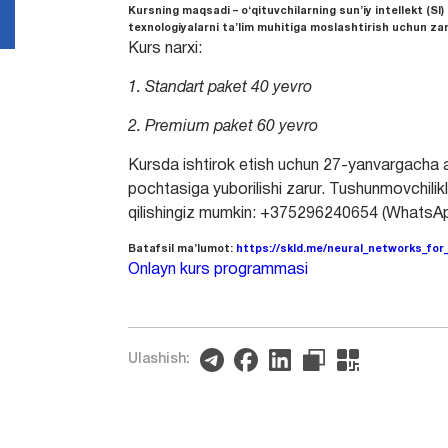
Kursning maqsadi – o‘qituvchilarning sun’iy intellekt (SI
texnologiyalarni ta’lim muhitiga moslashtirish uchun zar
Kurs narxi:
1. Standart paket 40 yevro
2. Premium paket 60 yevro
Kursda ishtirok etish uchun 27-yanvargacha a
pochtasiga yuborilishi zarur. Tushunmovchili
qilishingiz mumkin: +375296240654 (WhatsAp
Batafsil ma’lumot:
https://skld.me/neural_networks_fo
Onlayn kurs programmasi
Ulashish: