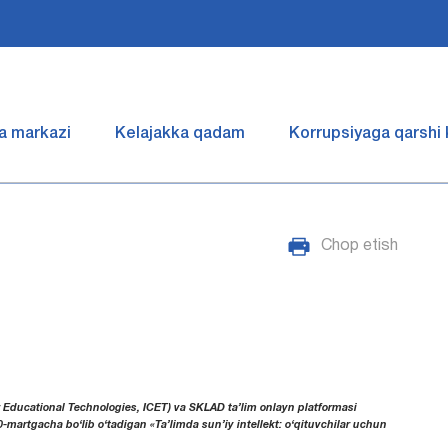
a markazi
Kelajakka qadam
Korrupsiyaga qarshi
Chop etish
for Educational Technologies, ICET) va SKLAD ta’lim onlayn platformasi
0-martgacha bo‘lib o‘tadigan «Ta’limda sun’iy intellekt: o‘qituvchilar uchun