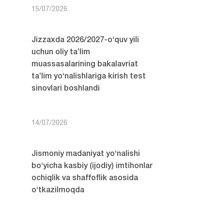
15/07/2026
Jizzaxda 2026/2027-o‘quv yili
uchun oliy ta’lim
muassasalarining bakalavriat
ta’lim yo‘nalishlariga kirish test
sinovlari boshlandi
14/07/2026
Jismoniy madaniyat yo‘nalishi
bo‘yicha kasbiy (ijodiy) imtihonlar
ochiqlik va shaffoflik asosida
o‘tkazilmoqda