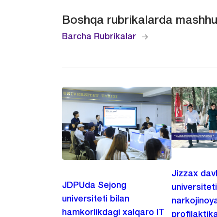
Boshqa rubrikalarda mashhu
Barcha Rubrikalar
Jizzax dav
JDPUda Sejong
universitet
universiteti bilan
narkojinoya
hamkorlikdagi xalqaro IT
profilaktik