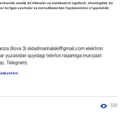
) sohasida amaliy ko‘nikmalar va malakalarni egallash, shuningdek, bu
ur bo‘lgan vositalar va metodikalardan foydalanishni o‘rganishdir.
riza (Ilova 3) skladmarinaluki@gmail.com elektron
klar yuzasidan quyidagi telefon raqamiga murojaat
p, Telegram).
r_educators
526