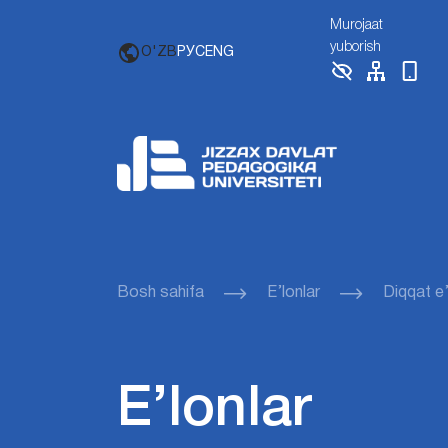
Murojaat
yuborish
O'ZB
РУС
ENG
Bosh sahifa
E’lonlar
Diqqat e’
E’lonlar