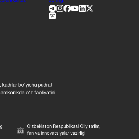
.jdpi@exat.uz
boʻling.
, kadrlar boʻyicha pudrat
hamkorlikda oʻz faoliyatini
ng
Oʻzbekiston Respublikasi Oliy taʼlim,
fan va innovatsiyalar vazirligi