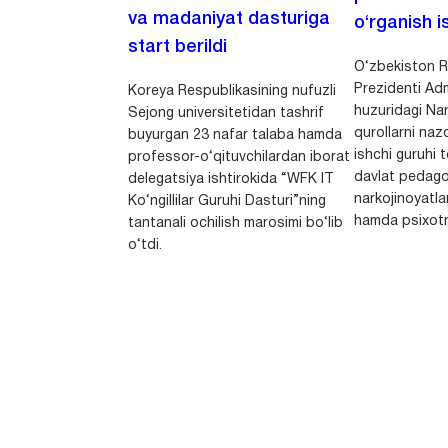
va madaniyat dasturiga
o‘rganish is
start berildi
O‘zbekiston R
Prezidenti Adm
Koreya Respublikasining nufuzli
huzuridagi Nar
Sejong universitetidan tashrif
qurollarni nazo
buyurgan 23 nafar talaba hamda
ishchi guruhi
professor-o‘qituvchilardan iborat
davlat pedago
delegatsiya ishtirokida “WFK IT
narkojinoyatlar
Ko‘ngillilar Guruhi Dasturi”ning
hamda psixotr
tantanali ochilish marosimi bo‘lib
o‘tdi.