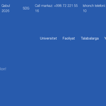
Qabul
Call markaz: +998 72 221 55
Ishonch telefon
SDG
2026
16
10
Universitet
Faoliyat
Talabalarga
Y
lon!