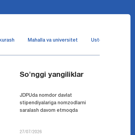
 kurash
Mahalla va universitet
Ustozlar suhbatin 
So'nggi yangiliklar
JDPUda nomdor davlat
stipendiyalariga nomzodlarni
saralash davom etmoqda
27/07/2026