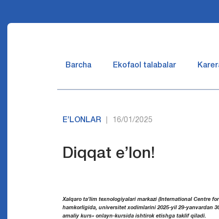
Barcha
Ekofaol talabalar
Karer
E’LONLAR
16/01/2025
|
Diqqat e’lon!
Xalqaro ta’lim texnologiyalari markazi (International Centre 
hamkorligida, universitet xodimlarini 2025-yil 29-yanvardan 3
amaliy kurs» onlayn-kursida ishtirok etishga taklif qiladi.