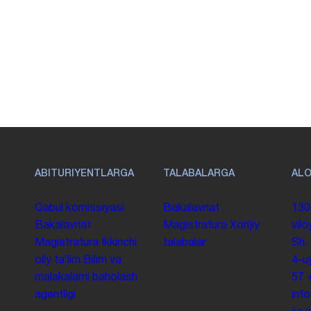
ABITURIYENTLARGA
TALABALARGA
AL
Qabul komissiyasi
Bakalavriat
130
Bakalavriat
Magistratura
Xorijiy
vilo
Magistratura
Ikkinchi
talabalar
Sh.
oliy taʼlim
Bilim va
4-u
malakalarni baholash
57
agentligi
inf