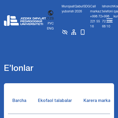
Murojaat
Qabul
SDG
Call
Ishonch
Ko
yuborish
2026
markaz:
telefoni:
qa
+998 72
+998
ku
O'ZB
221 55
72 226
РУС
16
68 10
ENG
E’lonlar
Barcha
Ekofaol talabalar
Karera markazi