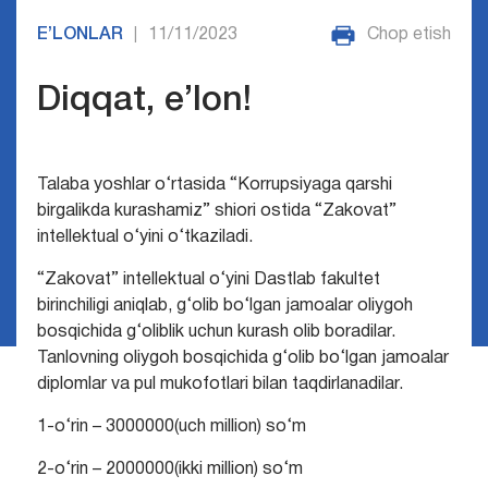
E’LONLAR
11/11/2023
Chop etish
|
Diqqat, e’lon!
Talaba yoshlar o‘rtasida “Korrupsiyaga qarshi
birgalikda kurashamiz” shiori ostida “Zakovat”
intellektual o‘yini o‘tkaziladi.
“Zakovat” intellektual o‘yini Dastlab fakultet
birinchiligi aniqlab, g‘olib bo‘lgan jamoalar oliygoh
bosqichida g‘oliblik uchun kurash olib boradilar.
Tanlovning oliygoh bosqichida g‘olib bo‘lgan jamoalar
diplomlar va pul mukofotlari bilan taqdirlanadilar.
1-o‘rin – 3000000(uch million) so‘m
2-o‘rin – 2000000(ikki million) so‘m