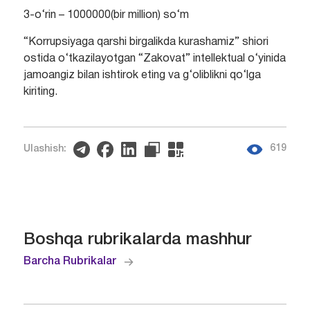
3-o‘rin – 1000000(bir million) so‘m
“Korrupsiyaga qarshi birgalikda kurashamiz” shiori
ostida o‘tkazilayotgan “Zakovat” intellektual o‘yinida
jamoangiz bilan ishtirok eting va g‘oliblikni qo‘lga
kiriting.
619
Ulashish:
Boshqa rubrikalarda mashhur
Barcha Rubrikalar