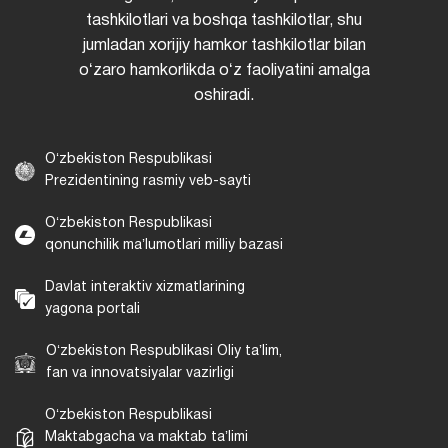
tashkilotlari va boshqa tashkilotlar, shu
jumladan xorijiy hamkor tashkilotlar bilan
oʻzaro hamkorlikda oʻz faoliyatini amalga
oshiradi.
Oʻzbekiston Respublikasi
Prezidentining rasmiy veb-sayti
Oʻzbekiston Respublikasi
qonunchilik maʼlumotlari milliy bazasi
Davlat interaktiv xizmatlarining
yagona portali
Oʻzbekiston Respublikasi Oliy taʼlim,
fan va innovatsiyalar vazirligi
Oʻzbekiston Respublikasi
Maktabgacha va maktab taʼlimi