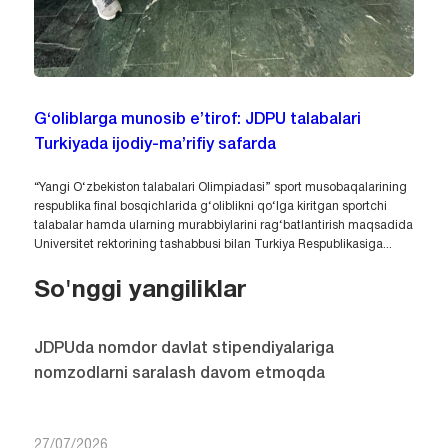
G‘oliblarga munosib e’tirof: JDPU talabalari
Turkiyada ijodiy-ma’rifiy safarda
“Yangi O‘zbekiston talabalari Olimpiadasi” sport musobaqalarining
respublika final bosqichlarida g‘oliblikni qo‘lga kiritgan sportchi
talabalar hamda ularning murabbiylarini rag‘batlantirish maqsadida
Universitet rektorining tashabbusi bilan Turkiya Respublikasiga...
So'nggi yangiliklar
JDPUda nomdor davlat stipendiyalariga
nomzodlarni saralash davom etmoqda
27/07/2026