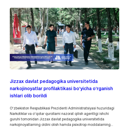
Jizzax davlat pedagogika universitetida
narkojinoyatlar profilaktikasi bo‘yicha o‘rganish
ishlari olib borildi
O‘zbekiston Respublikasi Prezidenti Administratsiyasi huzuridagi
Narkotiklar va o‘qotar qurollarni nazorat qilish agentligi ishchi
guruhi tomonidan Jizzax davlat pedagogika universitetida
narkojinoyatlarning oldini olish hamda psixotrop moddalarning...