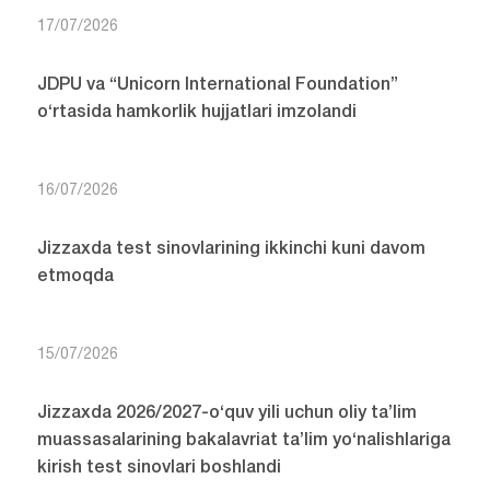
17/07/2026
JDPU va “Unicorn International Foundation”
o‘rtasida hamkorlik hujjatlari imzolandi
16/07/2026
Jizzaxda test sinovlarining ikkinchi kuni davom
etmoqda
15/07/2026
Jizzaxda 2026/2027-o‘quv yili uchun oliy ta’lim
muassasalarining bakalavriat ta’lim yo‘nalishlariga
kirish test sinovlari boshlandi