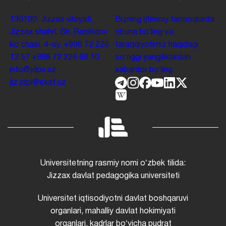
130100. Jizzax viloyati,
Bizning ijtimoiy tarmoqlarda
Jizzax shahri, Sh. Rashidov
obuna boʻling va
koʻchasi, 4-uy.
+998 72 226
taraqqiyotimiz haqidagi
13 57
+998 72 226 68 10
soʻnggi yangiliklardan
info@jdpu.uz
xabardor boʻling.
jiz.jdpi@exat.uz
Universitetning rasmiy nomi oʻzbek tilida:
Jizzax davlat pedagogika universiteti
Universitet iqtisodiyotni davlat boshqaruvi
organlari, mahalliy davlat hokimiyati
organlari, kadrlar boʻyicha pudrat