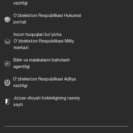
vazirligi
Oʻzbekiston Respublikasi Hukumat
portali
Inson huquqlari bo‘yicha
O‘zbekiston Respublikasi Milliy
markazi
Bilim va malakalarni baholash
agentligi
O‘zbekiston Respublikasi Adliya
vazirligi
Jizzax viloyati hokimligining rasmiy
sayti