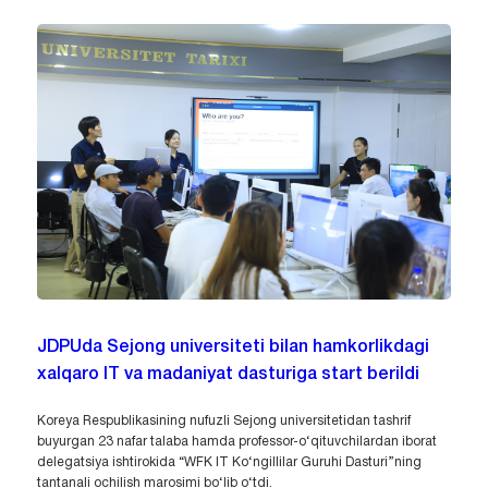
JDPUda Sejong universiteti bilan hamkorlikdagi
xalqaro IT va madaniyat dasturiga start berildi
Koreya Respublikasining nufuzli Sejong universitetidan tashrif
buyurgan 23 nafar talaba hamda professor-o‘qituvchilardan iborat
delegatsiya ishtirokida “WFK IT Ko‘ngillilar Guruhi Dasturi”ning
tantanali ochilish marosimi bo‘lib o‘tdi.