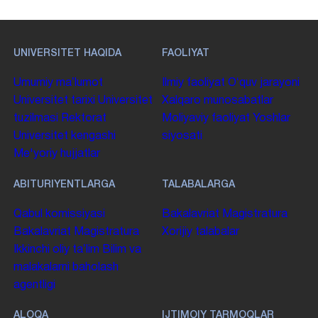
UNIVERSITET HAQIDA
FAOLIYAT
Umumiy maʼlumot
Ilmiy faoliyat
Oʻquv jarayoni
Universitet tarixi
Universitet
Xalqaro munosabatlar
tuzilmasi
Rektorat
Moliyaviy faoliyat
Yoshlar
Universitet kengashi
siyosati
Me'yoriy hujjatlar
ABITURIYENTLARGA
TALABALARGA
Qabul komissiyasi
Bakalavriat
Magistratura
Bakalavriat
Magistratura
Xorijiy talabalar
Ikkinchi oliy taʼlim
Bilim va
malakalarni baholash
agentligi
ALOQA
IJTIMOIY TARMOQLAR