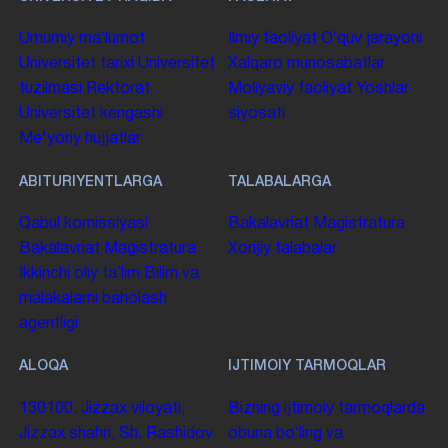
Umumiy maʼlumot
Ilmiy faoliyat
Oʻquv jarayoni
Universitet tarixi
Universitet
Xalqaro munosabatlar
tuzilmasi
Rektorat
Moliyaviy faoliyat
Yoshlar
Universitet kengashi
siyosati
Me'yoriy hujjatlar
ABITURIYENTLARGA
TALABALARGA
Qabul komissiyasi
Bakalavriat
Magistratura
Bakalavriat
Magistratura
Xorijiy talabalar
Ikkinchi oliy taʼlim
Bilim va
malakalarni baholash
agentligi
ALOQA
IJTIMOIY TARMOQLAR
130100. Jizzax viloyati,
Bizning ijtimoiy tarmoqlarda
Jizzax shahri, Sh. Rashidov
obuna boʻling va