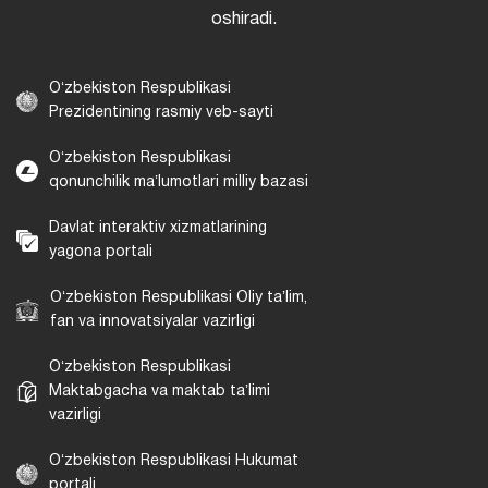
oshiradi.
Oʻzbekiston Respublikasi
Prezidentining rasmiy veb-sayti
Oʻzbekiston Respublikasi
qonunchilik maʼlumotlari milliy bazasi
Davlat interaktiv xizmatlarining
yagona portali
Oʻzbekiston Respublikasi Oliy taʼlim,
fan va innovatsiyalar vazirligi
Oʻzbekiston Respublikasi
Maktabgacha va maktab taʼlimi
vazirligi
Oʻzbekiston Respublikasi Hukumat
portali