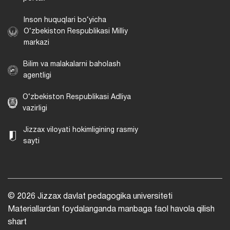
Inson huquqlari bo‘yicha
O‘zbekiston Respublikasi Milliy
markazi
Bilim va malakalarni baholash
agentligi
O‘zbekiston Respublikasi Adliya
vazirligi
Jizzax viloyati hokimligining rasmiy
sayti
© 2026 Jizzax davlat pedagogika universiteti
Materiallardan foydalanganda manbaga faol havola qilish
shart