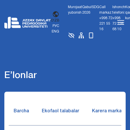
Murojaat
Qabul
SDG
Call
Ishonch
Ko
yuborish
2026
markaz:
telefoni:
qa
+998 72
+998
ku
O'ZB
221 55
72 226
РУС
16
68 10
ENG
E’lonlar
Barcha
Ekofaol talabalar
Karera markazi