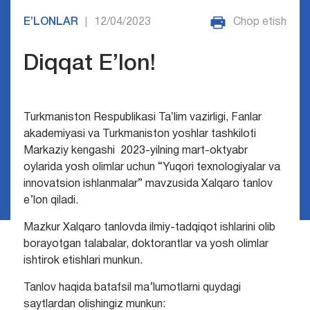
E’LONLAR
12/04/2023
Chop etish
|
Diqqat E’lon!
Turkmaniston Respublikasi Taʼlim vazirligi, Fanlar
akademiyasi va Turkmaniston yoshlar tashkiloti
Markaziy kengashi 2023-yilning mart-oktyabr
oylarida yosh olimlar uchun “Yuqori texnologiyalar va
innovatsion ishlanmalar” mavzusida Xalqaro tanlov
e’lon qiladi.
Mazkur Xalqaro tanlovda ilmiy-tadqiqot ishlarini olib
borayotgan talabalar, doktorantlar va yosh olimlar
ishtirok etishlari munkun.
Tanlov haqida batafsil ma’lumotlarni quydagi
saytlardan olishingiz munkun: