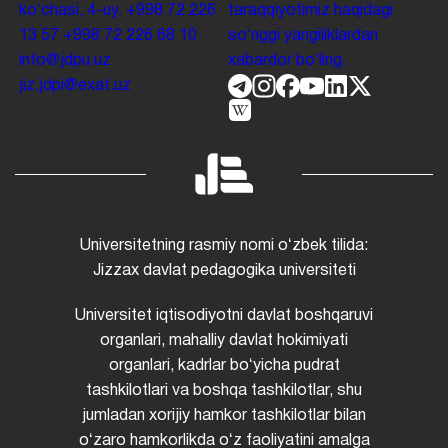
koʻchasi, 4-uy.
+998 72 226
taraqqiyotimiz haqidagi
13 57
+998 72 226 68 10
soʻnggi yangiliklardan
info@jdpu.uz
xabardor boʻling.
jiz.jdpi@exat.uz
Universitetning rasmiy nomi oʻzbek tilida:
Jizzax davlat pedagogika universiteti
Universitet iqtisodiyotni davlat boshqaruvi
organlari, mahalliy davlat hokimiyati
organlari, kadrlar boʻyicha pudrat
tashkilotlari va boshqa tashkilotlar, shu
jumladan xorijiy hamkor tashkilotlar bilan
oʻzaro hamkorlikda oʻz faoliyatini amalga