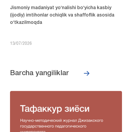
Jismoniy madaniyat yo‘nalishi bo‘yicha kasbiy
(ijodiy) imtihonlar ochiqlik va shaffoflik asosida
o‘tkazilmoqda
13/07/2026
Barcha yangiliklar