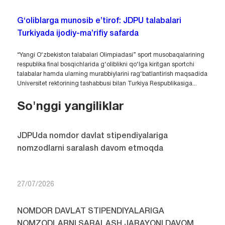
G‘oliblarga munosib e’tirof: JDPU talabalari
Turkiyada ijodiy-ma’rifiy safarda
“Yangi O‘zbekiston talabalari Olimpiadasi” sport musobaqalarining
respublika final bosqichlarida g‘oliblikni qo‘lga kiritgan sportchi
talabalar hamda ularning murabbiylarini rag‘batlantirish maqsadida
Universitet rektorining tashabbusi bilan Turkiya Respublikasiga...
So'nggi yangiliklar
JDPUda nomdor davlat stipendiyalariga
nomzodlarni saralash davom etmoqda
27/07/2026
NOMDOR DAVLAT STIPENDIYALARIGA
NOMZODLARNI SARALASH JARAYONI DAVOM