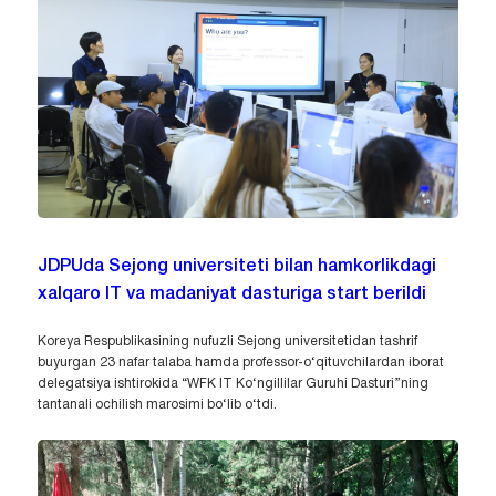
JDPUda Sejong universiteti bilan hamkorlikdagi
xalqaro IT va madaniyat dasturiga start berildi
Koreya Respublikasining nufuzli Sejong universitetidan tashrif
buyurgan 23 nafar talaba hamda professor-o‘qituvchilardan iborat
delegatsiya ishtirokida “WFK IT Ko‘ngillilar Guruhi Dasturi”ning
tantanali ochilish marosimi bo‘lib o‘tdi.