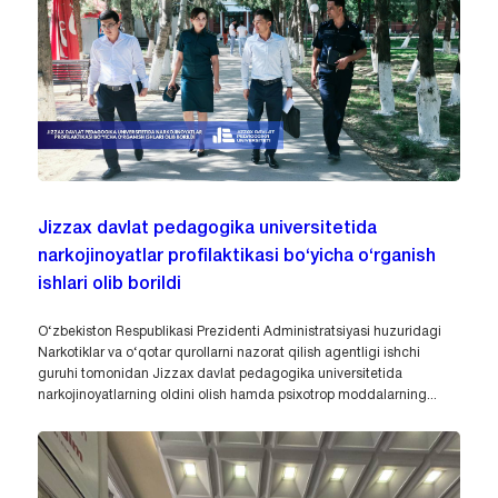
Jizzax davlat pedagogika universitetida
narkojinoyatlar profilaktikasi bo‘yicha o‘rganish
ishlari olib borildi
O‘zbekiston Respublikasi Prezidenti Administratsiyasi huzuridagi
Narkotiklar va o‘qotar qurollarni nazorat qilish agentligi ishchi
guruhi tomonidan Jizzax davlat pedagogika universitetida
narkojinoyatlarning oldini olish hamda psixotrop moddalarning...