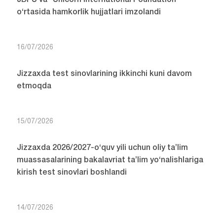
JDPU va “Unicorn International Foundation”
o‘rtasida hamkorlik hujjatlari imzolandi
16/07/2026
Jizzaxda test sinovlarining ikkinchi kuni davom
etmoqda
15/07/2026
Jizzaxda 2026/2027-o‘quv yili uchun oliy ta’lim
muassasalarining bakalavriat ta’lim yo‘nalishlariga
kirish test sinovlari boshlandi
14/07/2026